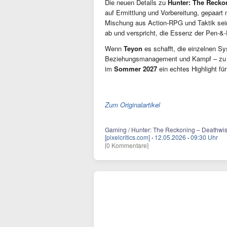
Die neuen Details zu
Hunter: The Recko
auf Ermittlung und Vorbereitung, gepaart 
Mischung aus Action-RPG und Taktik sein
ab und verspricht, die Essenz der Pen-&-
Wenn
Teyon
es schafft, die einzelnen S
Beziehungsmanagement und Kampf – zu 
im
Sommer 2027
ein echtes Highlight fü
Zum Originalartikel
Gaming / Hunter: The Reckoning – Deathwish
[pixelcritics.com]
·
12.05.2026
·
09:30 Uhr
[0 Kommentare]