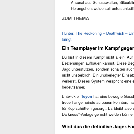
Arsenal aus Schusswaffen, Silberkl
Herangehensweise soll unterschied
ZUM THEMA
Hunter: The Reckoning – Deathwish – Ein
bringt
Ein Teamplayer im Kampf gegen 
Du bist in diesem Kampf nicht allein. Au
Beziehungen aufbauen kannst. Diese Begle
Jagd unterstützen, sondern schalten auch
nicht unsterblich. Ein unüberlegter Eins
verlierst. Dieses System verspricht eine
bedeutsamer.
Entwickler
Teyon
hat eine bewegte Gesch
treue Fangemeinde aufbauen konnten, ha
für Kopfschütteln gesorgt. Es bleibt als
Darkness“-Vorlage gerecht werden können
Wird das die definitive Jäger-F