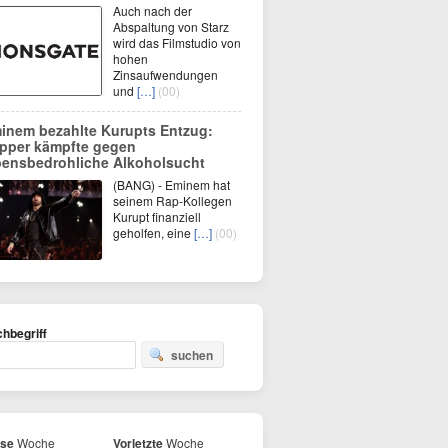
Auch nach der
Abspaltung von Starz
wird das Filmstudio von
hohen
Zinsaufwendungen
und
[…]
(00)
inem bezahlte Kurupts Entzug:
pper kämpfte gegen
bensbedrohliche Alkoholsucht
(BANG) - Eminem hat
seinem Rap-Kollegen
Kurupt finanziell
geholfen, eine
[…]
(00)
hbegriff
suchen
ese
Woche
Vorletzte
Woche