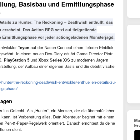
ellung, Basisbau und Ermittlungsphase
s
tails zu Hunter: The Reckoning – Deathwish enthüllt, das
rscheint. Das Action-RPG setzt auf tiefgreifende
e Ermittlungsphase vor jeder actiongeladenen Monsterjagd.
Entwickler
Teyon
auf der Nacon Connect einen tieferen Einblick
ewährt. In einem neuen Dev-Diary erklärt Game Director Piotr
C
,
PlayStation 5
und
Xbox Series X/S
zu modernen Jägern
rstellung, der Aufbau einer eigenen Basis und die detektivische
m/hunter-the-reckoning-deathwish-entwickler-enthuellen-details-zu-
ungsphase/
lagen
gs ins Gefecht. Als „Hunter“, ein Mensch, der die übernatürlichen
kann, ist Vorbereitung alles. Dein Abenteuer beginnt mit einem
Ma
llen Pen-&-Paper-Regelwerk orientiert. Danach errichtest du deine
Er
tionen dient.