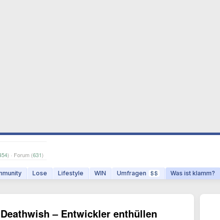
454
) · Forum (
631
)
munity
Lose
Lifestyle
WIN
Umfragen
Was ist klamm?
$$
Deathwish – Entwickler enthüllen