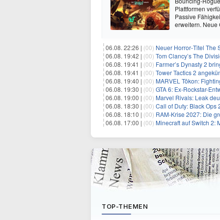
Bouncing-Roguelit
Plattformen verf
Passive Fähigkei
erweitern. Neue
06.08. 22:26 |
(00)
Neuer Horror‑Titel The S
06.08. 19:42 |
(00)
Tom Clancy’s The Divisi
06.08. 19:41 |
(00)
Farmer’s Dynasty 2 bri
06.08. 19:41 |
(00)
Tower Tactics 2 angekü
06.08. 19:40 |
(00)
MARVEL Tōkon: Fighting
06.08. 19:30 |
(00)
GTA 6: Ex-Rockstar-Entw
06.08. 19:00 |
(00)
Marvel Rivals: Leak de
06.08. 18:30 |
(00)
Call of Duty: Black Ops
06.08. 18:10 |
(00)
RAM-Krise 2027: Die gro
06.08. 17:00 |
(00)
Minecraft auf Switch 2:
TOP-THEMEN