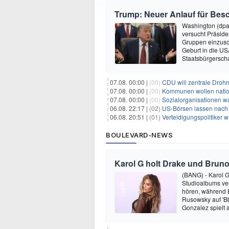
Trump: Neuer Anlauf für Be
Washington (dpa
versucht Präside
Gruppen einzusc
Geburt in die USA
Staatsbürgersch
07.08. 00:00 |
(00)
CDU will zentrale Droh
07.08. 00:00 |
(00)
Kommunen wollen nation
07.08. 00:00 |
(00)
Sozialorganisationen w
06.08. 22:17 |
(02)
US-Börsen lassen nach - 
06.08. 20:51 |
(01)
Verteidigungspolitiker 
BOULEVARD-NEWS
Karol G holt Drake und Bruno
(BANG) - Karol G 
Studioalbums ver
hören, während B
Rusowsky auf 'Bb
Gonzalez spielt