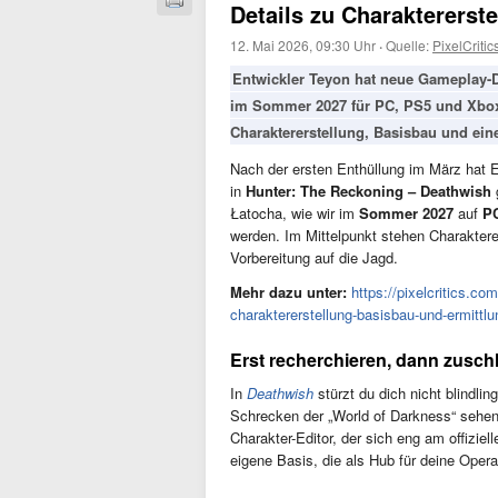
Details zu Charaktererst
12. Mai 2026, 09:30 Uhr
·
Quelle:
PixelCritic
Entwickler Teyon hat neue Gameplay-De
im Sommer 2027 für PC, PS5 und Xbox e
Charaktererstellung, Basisbau und ein
Nach der ersten Enthüllung im März hat 
in
Hunter: The Reckoning – Deathwish
g
Łatocha, wie wir im
Sommer 2027
auf
P
werden. Im Mittelpunkt stehen Charaktere
Vorbereitung auf die Jagd.
Mehr dazu unter:
https://pixelcritics.co
charaktererstellung-basisbau-und-ermittl
Erst recherchieren, dann zusch
In
Deathwish
stürzt du dich nicht blindlin
Schrecken der „World of Darkness“ sehen 
Charakter-Editor, der sich eng am offizie
eigene Basis, die als Hub für deine Opera