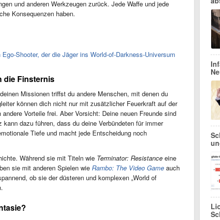
ab
ingen und anderen Werkzeugen zurück. Jede Waffe und jede
liche Konsequenzen haben.
 Ego-Shooter, der die Jäger ins World-of-Darkness-Universum
In
Ne
die Finsternis
f deinen Missionen triffst du andere Menschen, mit denen du
iter können dich nicht nur mit zusätzlicher Feuerkraft auf der
 andere Vorteile frei. Aber Vorsicht: Deine neuen Freunde sind
atz kann dazu führen, dass du deine Verbündeten für immer
 emotionale Tiefe und macht jede Entscheidung noch
Sc
un
ichte. Während sie mit Titeln wie
Terminator: Resistance
eine
ben sie mit anderen Spielen wie
Rambo: The Video Game
auch
o spannend, ob sie der düsteren und komplexen „World of
.
Li
antasie?
Sc