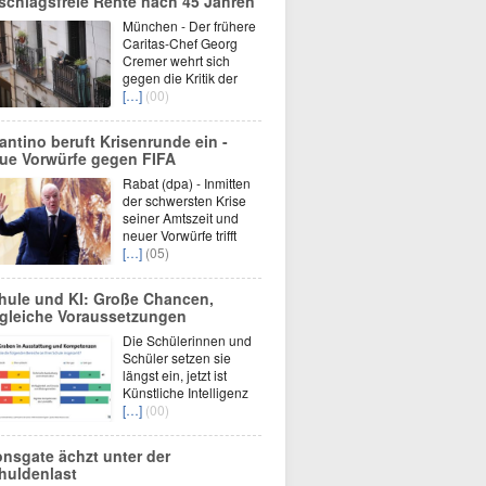
schlagsfreie Rente nach 45 Jahren
München - Der frühere
Caritas-Chef Georg
Cremer wehrt sich
gegen die Kritik der
[…]
(00)
fantino beruft Krisenrunde ein -
ue Vorwürfe gegen FIFA
Rabat (dpa) - Inmitten
der schwersten Krise
seiner Amtszeit und
neuer Vorwürfe trifft
[…]
(05)
hule und KI: Große Chancen,
gleiche Voraussetzungen
Die Schülerinnen und
Schüler setzen sie
längst ein, jetzt ist
Künstliche Intelligenz
[…]
(00)
onsgate ächzt unter der
huldenlast