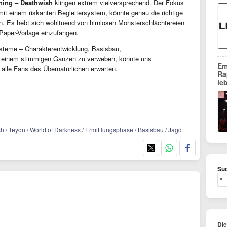
ning – Deathwish
klingen extrem vielversprechend. Der Fokus
mit einem riskanten Begleitersystem, könnte genau die richtige
. Es hebt sich wohltuend von hirnlosen Monsterschlächtereien
Paper-Vorlage einzufangen.
ysteme – Charakterentwicklung, Basisbau,
einem stimmigen Ganzen zu verweben, könnte uns
Em
r alle Fans des Übernatürlichen erwarten.
Ra
le
 / Teyon / World of Darkness / Ermittlungsphase / Basisbau / Jagd
Suc
Di