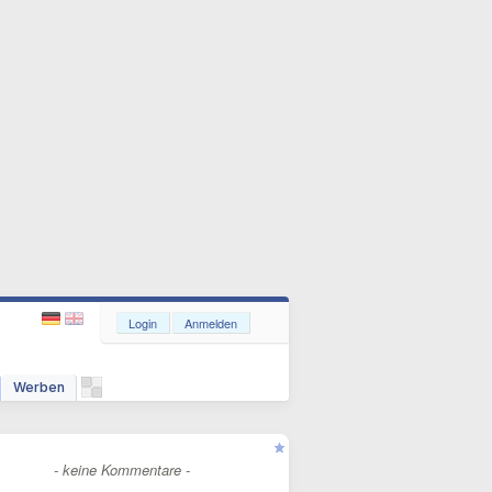
Login
Anmelden
Werben
- keine Kommentare -