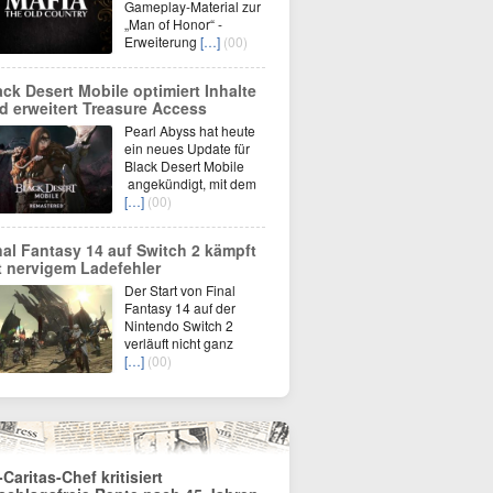
Gameplay-Material zur
„Man of Honor“ -
Erweiterung
[…]
(00)
ack Desert Mobile optimiert Inhalte
d erweitert Treasure Access
Pearl Abyss hat heute
ein neues Update für
Black Desert Mobile
angekündigt, mit dem
[…]
(00)
nal Fantasy 14 auf Switch 2 kämpft
t nervigem Ladefehler
Der Start von Final
Fantasy 14 auf der
Nintendo Switch 2
verläuft nicht ganz
[…]
(00)
-Caritas-Chef kritisiert