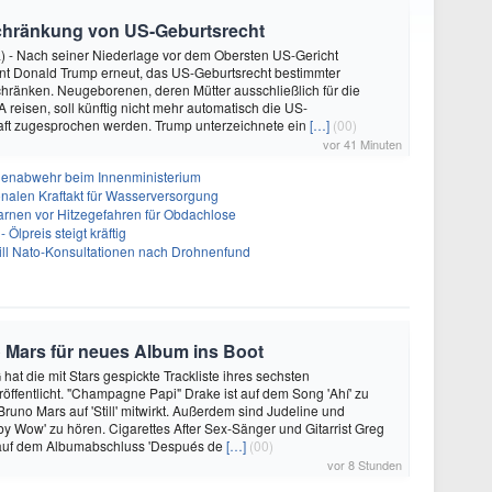
schränkung von US-Geburtsrecht
) - Nach seiner Niederlage vor dem Obersten US-Gericht
nt Donald Trump erneut, das US-Geburtsrecht bestimmter
hränken. Neugeborenen, deren Mütter ausschließlich für die
 reisen, soll künftig nicht mehr automatisch die US-
aft zugesprochen werden. Trump unterzeichnete ein
[…]
(00)
vor 41 Minuten
nenabwehr beim Innenministerium
alen Kraftakt für Wasserversorgung
arnen vor Hitzegefahren für Obdachlose
Ölpreis steigt kräftig
will Nato-Konsultationen nach Drohnenfund
 Mars für neues Album ins Boot
hat die mit Stars gespickte Trackliste ihres sechsten
öffentlicht. "Champagne Papi" Drake ist auf dem Song 'Ahí' zu
runo Mars auf 'Still' mitwirkt. Außerdem sind Judeline und
y Wow' zu hören. Cigarettes After Sex-Sänger und Gitarrist Greg
 auf dem Albumabschluss 'Después de
[…]
(00)
vor 8 Stunden