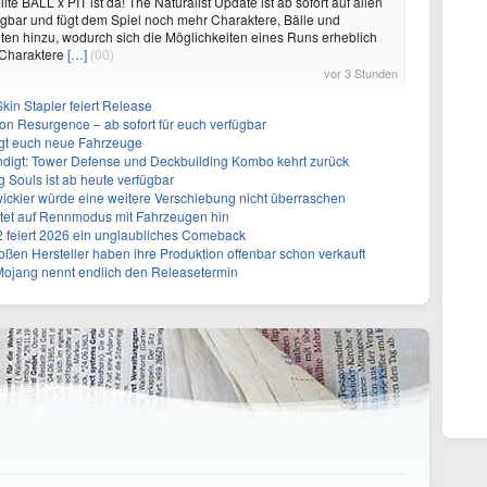
e BALL x PIT ist da! The Naturalist Update ist ab sofort auf allen
ügbar und fügt dem Spiel noch mehr Charaktere, Bälle und
ten hinzu, wodurch sich die Möglichkeiten eines Runs erheblich
 Charaktere
[…]
(00)
vor 3 Stunden
kin Stapler feiert Release
on Resurgence – ab sofort für euch verfügbar
ngt euch neue Fahrzeuge
ndigt: Tower Defense und Deckbuilding Kombo kehrt zurück
 Souls ist ab heute verfügbar
ickler würde eine weitere Verschiebung nicht überraschen
utet auf Rennmodus mit Fahrzeugen hin
 2 feiert 2026 ein unglaubliches Comeback
ßen Hersteller haben ihre Produktion offenbar schon verkauft
 Mojang nennt endlich den Releasetermin