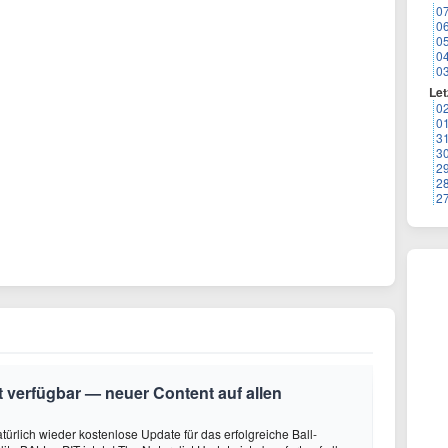
0
0
0
0
0
Let
0
0
3
3
2
2
2
it verfügbar — neuer Content auf allen
türlich wieder kostenlose Update für das erfolgreiche Ball-