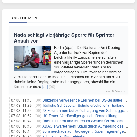
TOP-THEMEN
Nada schlägt vierjährige Sperre für Sprinter
Ansah vor
Berlin (dpa) - Die Nationale Anti Doping
Agentur hat kurz vor Beginn der
Leichtathletik-Europameisterschaften
eine vierjährige Sperre für den deutschen
100-Meter-Rekordler Owen Ansah
vorgeschlagen. Direkt vor seiner Abreise
zum Diamond-League-Meeting in Monaco hatte Ansah am 9. Juli
daheim keine Dopingprobe mehr abgegeben, obwohl ihn ein
Kontrolleur dazu
[…]
(00)
vor 6 Minuten
07.08. 11:43 |
(00)
Dutzende verwesende Leichen bei US-Bestatter gefunden
07.08. 11:39 |
(00)
Tödliche Schüsse an Schule erschüttern Thailand
07.08. 11:24 |
(00)
78 Festnahmen bei Zerschlagung von Schmuggelnetzwerk in Spanien
07.08. 10:52 |
(00)
US-Feuer: Verdächtiger gesteht Brandstiftung
07.08. 10:47 |
(00)
Überflutungen und Muren im Westen Österreichs
07.08. 10:46 |
(00)
ADAC erwartet mehr Staus durch Aufhebung des Lkw-Fahrverbots
07.08. 10:44 |
(00)
Sommerchaos auf Radwegen: Kopenhagener genervt von Touristen
07.08. 10:30 |
(00)
Schalke holt Dina Ebimbe