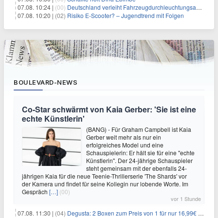
07.08. 10:24 |
(00)
Deutschland verleiht Fahrzeugdurchleuchtungsanlagen an Israel
07.08. 10:20 |
(02)
Risiko E-Scooter? – Jugendtrend mit Folgen
BOULEVARD-NEWS
Co-Star schwärmt von Kaia Gerber: 'Sie ist eine
echte Künstlerin'
(BANG) - Für Graham Campbell ist Kaia
Gerber weit mehr als nur ein
erfolgreiches Model und eine
Schauspielerin: Er hält sie für eine "echte
Künstlerin". Der 24-jährige Schauspieler
steht gemeinsam mit der ebenfalls 24-
jährigen Kaia für die neue Teenie-Thrillerserie 'The Shards' vor
der Kamera und findet für seine Kollegin nur lobende Worte. Im
Gespräch
[…]
(00)
vor 1 Stunde
07.08. 11:30 |
(04)
Degusta: 2 Boxen zum Preis von 1 für nur 16,99€ inkl. Versand