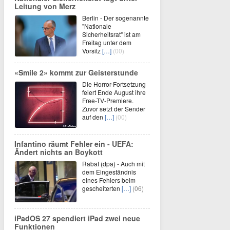
Leitung von Merz
Berlin - Der sogenannte
"Nationale
Sicherheitsrat" ist am
Freitag unter dem
Vorsitz
[…]
(00)
«Smile 2» kommt zur Geisterstunde
Die Horror-Fortsetzung
feiert Ende August ihre
Free-TV-Premiere.
Zuvor setzt der Sender
auf den
[…]
(00)
Infantino räumt Fehler ein - UEFA:
Ändert nichts an Boykott
Rabat (dpa) - Auch mit
dem Eingeständnis
eines Fehlers beim
gescheiterten
[…]
(06)
iPadOS 27 spendiert iPad zwei neue
Funktionen