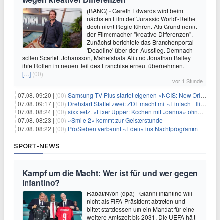
(BANG) - Gareth Edwards wird beim
nächsten Film der 'Jurassic World'-Reihe
doch nicht Regie führen. Als Grund nennt
der Filmemacher "kreative Differenzen".
Zunächst berichtete das Branchenportal
'Deadline' über den Ausstieg. Demnach
sollen Scarlett Johansson, Mahershala Ali und Jonathan Bailey
ihre Rollen im neuen Teil des Franchise erneut übernehmen.
[…]
(00)
vor 1 Stunde
07.08. 09:20 |
(00)
Samsung TV Plus startet eigenen «NCIS: New Orleans»-Sender
07.08. 09:17 |
(00)
Drehstart Staffel zwei: ZDF macht mit «Einfach Elli» weiter
07.08. 08:24 |
(00)
sixx setzt «Fixer Upper: Kochen mit Joanna» ohne Pause fort
07.08. 08:23 |
(00)
«Smile 2» kommt zur Geisterstunde
07.08. 08:22 |
(00)
ProSieben verbannt «Eden» ins Nachtprogramm
SPORT-NEWS
Kampf um die Macht: Wer ist für und wer gegen
Infantino?
Rabat/Nyon (dpa) - Gianni Infantino will
nicht als FIFA-Präsident abtreten und
bittet stattdessen um ein Mandat für eine
weitere Amtszeit bis 2031. Die UEFA hält