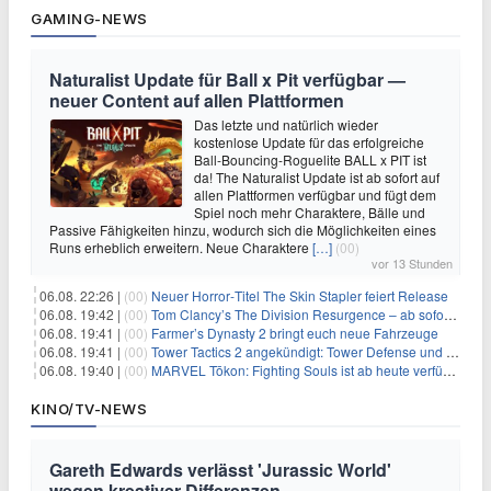
GAMING-NEWS
Naturalist Update für Ball x Pit verfügbar —
neuer Content auf allen Plattformen
Das letzte und natürlich wieder
kostenlose Update für das erfolgreiche
Ball-Bouncing-Roguelite BALL x PIT ist
da! The Naturalist Update ist ab sofort auf
allen Plattformen verfügbar und fügt dem
Spiel noch mehr Charaktere, Bälle und
Passive Fähigkeiten hinzu, wodurch sich die Möglichkeiten eines
Runs erheblich erweitern. Neue Charaktere
[…]
(00)
vor 13 Stunden
06.08. 22:26 |
(00)
Neuer Horror‑Titel The Skin Stapler feiert Release
06.08. 19:42 |
(00)
Tom Clancy’s The Division Resurgence – ab sofort für euch verfügbar
06.08. 19:41 |
(00)
Farmer’s Dynasty 2 bringt euch neue Fahrzeuge
06.08. 19:41 |
(00)
Tower Tactics 2 angekündigt: Tower Defense und Deckbuilding Kombo kehrt zurück
06.08. 19:40 |
(00)
MARVEL Tōkon: Fighting Souls ist ab heute verfügbar
KINO/TV-NEWS
Gareth Edwards verlässt 'Jurassic World'
wegen kreativer Differenzen