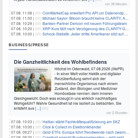
vor 39 Minuten
07.08. 11:08 |
(00)
CoinMarketCap erweitert Pro API um Datenendpunkte für reale Vermögenswerte
07.08. 11:00 |
(00)
Michael Saylor: Bitcoin braucht keine CLARITY, Amerika schon
07.08. 10:29 |
(00)
Banken-Partner Dericon mit neuem Führungsteam
07.08. 10:20 |
(00)
XRP-Kurs fällt nach Verzögerung des CLARITY-Gesetzes, Analyst warnt vor schwachem August-Trend
07.08. 10:00 |
(00)
Schock-Statistik: Jeder dritte Amerikaner sitzt auf dem Trockenen – warum Sparen zur Luxus-Aktivität wird
BUSINESS/PRESSE
Die Ganzheitlichkeit des Wohlbefindens
Höchst im Odenwald, 07.08.2026 (lifePR)
- In einer Welt voller Hektik und digitaler
Reizüberflutung sehnt sich der
menschliche Organismus nach einem
Zustand, den Biologen und Mediziner
Homöostase nennen: dem inneren
Gleichgewicht. Doch was erzeugt in uns wirklich nachhaltiges
Wohlgefühl? Wahre Gesundheit ist nie isoliert zu betrachten. Sie
entsteht aus
[…]
(00)
vor 2 Stunden
07.08. 10:03 |
(00)
Haitian stärkt Fachkräftequalifizierung am SKZ
07.08. 10:00 |
(00)
Click & Collect im Elektronikhandel
07.08. 09:27 |
(00)
Gold-ETFs: Europa führt Trendwende nach zweimonatiger Schwächephase an
07.08. 09:20 |
(00)
Crawford erreicht Bundesmeilenstein – jetzt geht es in die finale Phase!