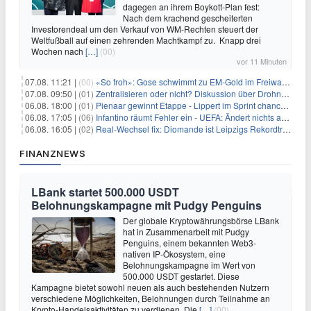
dagegen an ihrem Boykott-Plan fest:
Nach dem krachend gescheiterten
Investorendeal um den Verkauf von WM-Rechten steuert der
Weltfußball auf einen zehrenden Machtkampf zu. Knapp drei
Wochen nach
[…]
(00)
vor 11 Minuten
07.08. 11:21 |
(00)
«So froh»: Gose schwimmt zu EM-Gold im Freiwasser
07.08. 09:50 |
(01)
Zentralisieren oder nicht? Diskussion über Drohnenabwehr
06.08. 18:00 |
(01)
Pienaar gewinnt Etappe - Lippert im Sprint chancenlos
06.08. 17:05 |
(06)
Infantino räumt Fehler ein - UEFA: Ändert nichts an Boykott
06.08. 16:05 |
(02)
Real-Wechsel fix: Diomande ist Leipzigs Rekordtransfer
FINANZNEWS
LBank startet 500.000 USDT
Belohnungskampagne mit Pudgy Penguins
Der globale Kryptowährungsbörse LBank
hat in Zusammenarbeit mit Pudgy
Penguins, einem bekannten Web3-
nativen IP-Ökosystem, eine
Belohnungskampagne im Wert von
500.000 USDT gestartet. Diese
Kampagne bietet sowohl neuen als auch bestehenden Nutzern
verschiedene Möglichkeiten, Belohnungen durch Teilnahme an
Krypto-Handelsaktivitäten zu verdienen. Die
[…]
(00)