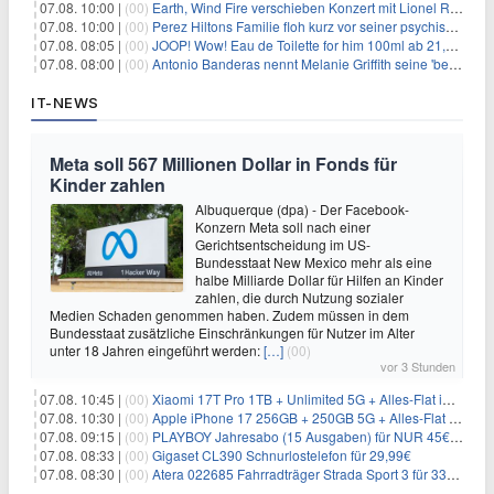
07.08. 10:00 |
(00)
Earth, Wind Fire verschieben Konzert mit Lionel Richie nach medizinischem Notfall
07.08. 10:00 |
(00)
Perez Hiltons Familie floh kurz vor seiner psychischen Krise aus dem Haus
07.08. 08:05 |
(00)
JOOP! Wow! Eau de Toilette for him 100ml ab 21,84€ im Sparabo
07.08. 08:00 |
(00)
Antonio Banderas nennt Melanie Griffith seine 'beste Freundin'
IT-NEWS
Meta soll 567 Millionen Dollar in Fonds für
Kinder zahlen
Albuquerque (dpa) - Der Facebook-
Konzern Meta soll nach einer
Gerichtsentscheidung im US-
Bundesstaat New Mexico mehr als eine
halbe Milliarde Dollar für Hilfen an Kinder
zahlen, die durch Nutzung sozialer
Medien Schaden genommen haben. Zudem müssen in dem
Bundesstaat zusätzliche Einschränkungen für Nutzer im Alter
unter 18 Jahren eingeführt werden:
[…]
(00)
vor 3 Stunden
07.08. 10:45 |
(00)
Xiaomi 17T Pro 1TB + Unlimited 5G + Alles-Flat im o2 Netz für 29,99€/Monat – eff. 1,15€/Monat
07.08. 10:30 |
(00)
Apple iPhone 17 256GB + 250GB 5G + Alles-Flat im Telekom-Netz für 34€/Monat – eff. 6,29€/Monat
07.08. 09:15 |
(00)
PLAYBOY Jahresabo (15 Ausgaben) für NUR 45€ (statt 198€)
07.08. 08:33 |
(00)
Gigaset CL390 Schnurlostelefon für 29,99€
07.08. 08:30 |
(00)
Atera 022685 Fahrradträger Strada Sport 3 für 337,48€