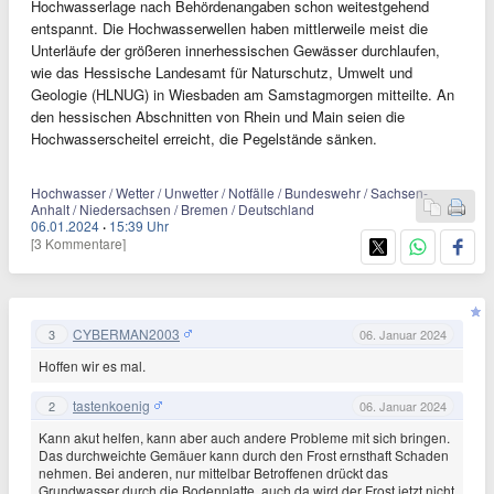
Hochwasserlage nach Behördenangaben schon weitestgehend
entspannt. Die Hochwasserwellen haben mittlerweile meist die
Unterläufe der größeren innerhessischen Gewässer durchlaufen,
wie das Hessische Landesamt für Naturschutz, Umwelt und
Geologie (HLNUG) in Wiesbaden am Samstagmorgen mitteilte. An
den hessischen Abschnitten von Rhein und Main seien die
Hochwasserscheitel erreicht, die Pegelstände sänken.
Hochwasser / Wetter / Unwetter / Notfälle / Bundeswehr / Sachsen-
Anhalt / Niedersachsen / Bremen / Deutschland
06.01.2024
·
15:39 Uhr
[3 Kommentare]
CYBERMAN2003
3
06. Januar 2024
Hoffen wir es mal.
tastenkoenig
2
06. Januar 2024
Kann akut helfen, kann aber auch andere Probleme mit sich bringen.
Das durchweichte Gemäuer kann durch den Frost ernsthaft Schaden
nehmen. Bei anderen, nur mittelbar Betroffenen drückt das
Grundwasser durch die Bodenplatte, auch da wird der Frost jetzt nicht