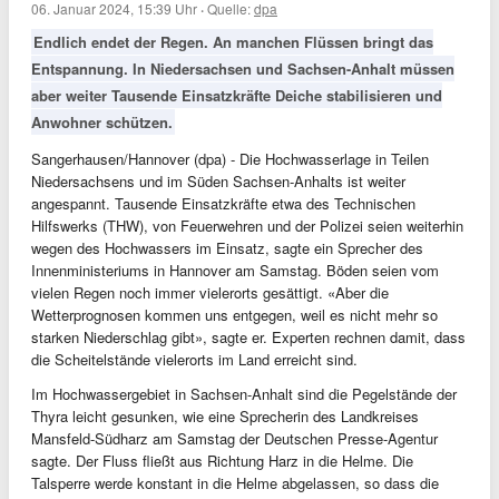
06. Januar 2024, 15:39 Uhr
·
Quelle:
dpa
Endlich endet der Regen. An manchen Flüssen bringt das
Entspannung. In Niedersachsen und Sachsen-Anhalt müssen
aber weiter Tausende Einsatzkräfte Deiche stabilisieren und
Anwohner schützen.
Sangerhausen/Hannover (dpa) - Die Hochwasserlage in Teilen
Niedersachsens und im Süden Sachsen-Anhalts ist weiter
angespannt. Tausende Einsatzkräfte etwa des Technischen
Hilfswerks (THW), von Feuerwehren und der Polizei seien weiterhin
wegen des Hochwassers im Einsatz, sagte ein Sprecher des
Innenministeriums in Hannover am Samstag. Böden seien vom
vielen Regen noch immer vielerorts gesättigt. «Aber die
Wetterprognosen kommen uns entgegen, weil es nicht mehr so
starken Niederschlag gibt», sagte er. Experten rechnen damit, dass
die Scheitelstände vielerorts im Land erreicht sind.
Im Hochwassergebiet in Sachsen-Anhalt sind die Pegelstände der
Thyra leicht gesunken, wie eine Sprecherin des Landkreises
Mansfeld-Südharz am Samstag der Deutschen Presse-Agentur
sagte. Der Fluss fließt aus Richtung Harz in die Helme. Die
Talsperre werde konstant in die Helme abgelassen, so dass die