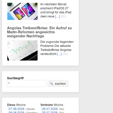
Im nächsten Monat
erscheint iPadOS 27
und bringt für das iPad
zwei neue
[…]
(00)
Angolas Treibstoffkrise: Ein Aufruf zu
Markt-Reformen angesichts
steigender Nachfrage
Die zugrunde liegenden
Probleme Die aktuelle
Treibstoffkrise Angolas
verdeutlicht
[…]
(00)
Suchbegriff
suchen
Diese
Woche
Vorletzte
Woche
07.08.2026
26.07.2026
(Heute)
(So)
06.08.2026
25.07.2026
(Gestern)
(Sa)