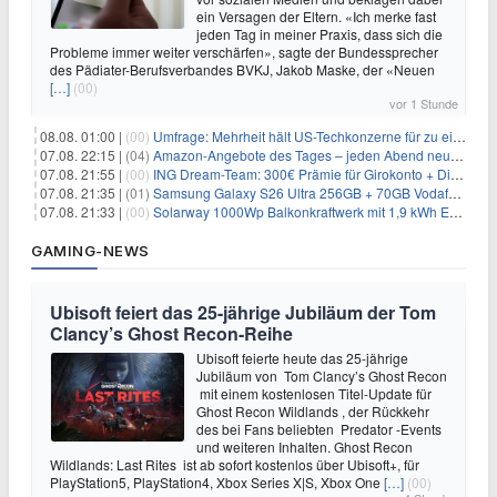
ein Versagen der Eltern. «Ich merke fast
jeden Tag in meiner Praxis, dass sich die
Probleme immer weiter verschärfen», sagte der Bundessprecher
des Pädiater-Berufsverbandes BVKJ, Jakob Maske, der «Neuen
[…]
(00)
vor 1 Stunde
08.08. 01:00 |
(00)
Umfrage: Mehrheit hält US-Techkonzerne für zu einflussreich
07.08. 22:15 |
(04)
Amazon-Angebote des Tages – jeden Abend neue Deals zum Stöbern
07.08. 21:55 |
(00)
ING Dream-Team: 300€ Prämie für Girokonto + Direkt-Depot
07.08. 21:35 |
(01)
Samsung Galaxy S26 Ultra 256GB + 70GB Vodafone-Netz für 34,99€/Monat (effektiv 4,74€/Monat)
07.08. 21:33 |
(00)
Solarway 1000Wp Balkonkraftwerk mit 1,9 kWh EcoFlow-Speicher für 719€ + 30€ Filial-Gutschein
GAMING-NEWS
Ubisoft feiert das 25-jährige Jubiläum der Tom
Clancy’s Ghost Recon-Reihe
Ubisoft feierte heute das 25-jährige
Jubiläum von Tom Clancy’s Ghost Recon
mit einem kostenlosen Titel-Update für
Ghost Recon Wildlands , der Rückkehr
des bei Fans beliebten Predator -Events
und weiteren Inhalten. Ghost Recon
Wildlands: Last Rites ist ab sofort kostenlos über Ubisoft+, für
PlayStation5, PlayStation4, Xbox Series X|S, Xbox One
[…]
(00)