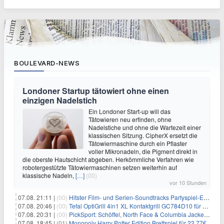
BOULEVARD-NEWS
Londoner Startup tätowiert ohne einen
einzigen Nadelstich
Ein Londoner Start-up will das
Tätowieren neu erfinden, ohne
Nadelstiche und ohne die Wartezeit einer
klassischen Sitzung. CipherX ersetzt die
Tätowiermaschine durch ein Pflaster
voller Mikronadeln, die Pigment direkt in
die oberste Hautschicht abgeben. Herkömmliche Verfahren wie
robotergestützte Tätowiermaschinen setzen weiterhin auf
klassische Nadeln,
[…]
(00)
vor 10 Stunden
07.08. 21:11 |
(00)
Hitster Film- und Serien-Soundtracks Partyspiel-Erweiterung für 6,99€
07.08. 20:46 |
(00)
Tefal OptiGrill 4in1 XL Kontaktgrill GC784D10 für 239,99€
07.08. 20:31 |
(00)
PickSport: Schöffel, North Face & Columbia Jacken ab 39,60€
07.08. 18:45 |
(01)
Monopoly Harry Potter Edition Brettspiel für 22,77€