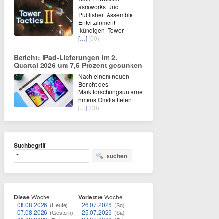
asraworks und
Publisher Assemble
Entertainment
kündigen Tower
[…]
(00)
Bericht: iPad-Lieferungen im 2.
Quartal 2026 um 7,5 Prozent gesunken
Nach einem neuen
Bericht des
Marktforschungsunterne
hmens Omdia fielen
[…]
(00)
Suchbegriff
suchen
Diese
Woche
Vorletzte
Woche
08.08.2026
26.07.2026
(Heute)
(So)
07.08.2026
25.07.2026
(Gestern)
(Sa)