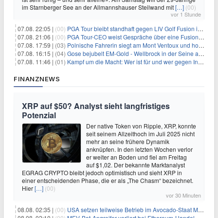
im Starnberger See an der Allmannshauser Steilwand mit
[…]
(00)
vor 1 Stunde
07.08. 22:05 |
(00)
PGA Tour bleibt standhaft gegen LIV Golf Fusion in einem sich wandelnden Sportumfeld
07.08. 21:06 |
(00)
PGA Tour-CEO weist Gespräche über eine Fusion mit LIV Golf zurück und bekräftigt die Wettbewerbslandschaft
07.08. 17:59 |
(03)
Polnische Fahrerin siegt am Mont Ventoux und holt Tour-Gelb
07.08. 16:15 |
(04)
Gose bejubelt EM-Gold - Wellbrock in der Seine ausgebremst
07.08. 11:46 |
(01)
Kampf um die Macht: Wer ist für und wer gegen Infantino?
FINANZNEWS
XRP auf $50? Analyst sieht langfristiges
Potenzial
Der native Token von Ripple, XRP, konnte
seit seinem Allzeithoch im Juli 2025 nicht
mehr an seine frühere Dynamik
anknüpfen. In den letzten Wochen verlor
er weiter an Boden und fiel am Freitag
auf $1,02. Der bekannte Marktanalyst
EGRAG CRYPTO bleibt jedoch optimistisch und sieht XRP in
einer entscheidenden Phase, die er als „The Chasm“ bezeichnet.
Hier
[…]
(00)
vor 30 Minuten
08.08. 02:35 |
(00)
USA setzen teilweise Betrieb im Avocado-Staat Michoacán in Mexiko wieder in Gang
08.08. 02:10 |
(00)
MEV-Bot-Angreifer verliert bei Ethereum-Handel