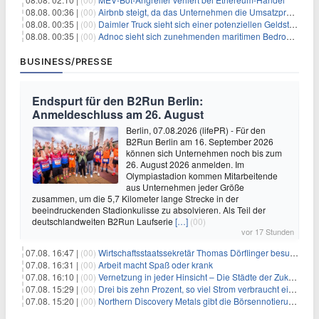
08.08. 00:36 |
(00)
Airbnb steigt, da das Unternehmen die Umsatzprognose anhebt und starkes Wachstum signalisiert
08.08. 00:35 |
(00)
Daimler Truck sieht sich einer potenziellen Geldstrafe von 1 Milliarde Euro aufgrund von EU-Emissionsvorschriften gegenüber
08.08. 00:35 |
(00)
Adnoc sieht sich zunehmenden maritimen Bedrohungen angesichts regionaler Spannungen gegenüber
BUSINESS/PRESSE
Endspurt für den B2Run Berlin:
Anmeldeschluss am 26. August
Berlin, 07.08.2026 (lifePR) - Für den
B2Run Berlin am 16. September 2026
können sich Unternehmen noch bis zum
26. August 2026 anmelden. Im
Olympiastadion kommen Mitarbeitende
aus Unternehmen jeder Größe
zusammen, um die 5,7 Kilometer lange Strecke in der
beeindruckenden Stadionkulisse zu absolvieren. Als Teil der
deutschlandweiten B2Run Laufserie
[…]
(00)
vor 17 Stunden
07.08. 16:47 |
(00)
Wirtschaftsstaatssekretär Thomas Dörflinger besucht Handwerksbetrieb im Kammerbezirk Freiburg
07.08. 16:31 |
(00)
Arbeit macht Spaß oder krank
07.08. 16:10 |
(00)
Vernetzung in jeder Hinsicht – Die Städte der Zukunft sind grün-blau
07.08. 15:29 |
(00)
Drei bis zehn Prozent, so viel Strom verbraucht ein Aufzug im Gebäude
07.08. 15:20 |
(00)
Northern Discovery Metals gibt die Börsennotierung an der Frankfurter Wertpapierbörse bekannt