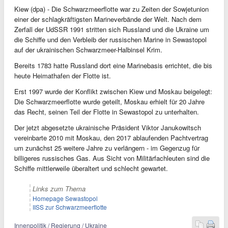
Kiew (dpa) - Die Schwarzmeerflotte war zu Zeiten der Sowjetunion
einer der schlagkräftigsten Marineverbände der Welt. Nach dem
Zerfall der UdSSR 1991 stritten sich Russland und die Ukraine um
die Schiffe und den Verbleib der russischen Marine in Sewastopol
auf der ukrainischen Schwarzmeer-Halbinsel Krim.
Bereits 1783 hatte Russland dort eine Marinebasis errichtet, die bis
heute Heimathafen der Flotte ist.
Erst 1997 wurde der Konflikt zwischen Kiew und Moskau beigelegt:
Die Schwarzmeerflotte wurde geteilt, Moskau erhielt für 20 Jahre
das Recht, seinen Teil der Flotte in Sewastopol zu unterhalten.
Der jetzt abgesetzte ukrainische Präsident Viktor Janukowitsch
vereinbarte 2010 mit Moskau, den 2017 ablaufenden Pachtvertrag
um zunächst 25 weitere Jahre zu verlängern - im Gegenzug für
billigeres russisches Gas. Aus Sicht von Militärfachleuten sind die
Schiffe mittlerweile überaltert und schlecht gewartet.
Links zum Thema
Homepage Sewastopol
IISS zur Schwarzmeerflotte
Innenpolitik / Regierung / Ukraine