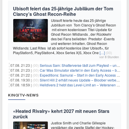
Ubisoft feiert das 25-jährige Jubiläum der Tom
Clancy’s Ghost Recon-Reihe
Ubisoft feierte heute das 25-jährige
Jubiläum von Tom Clancy’s Ghost Recon
mit einem kostenlosen Titel-Update für
Ghost Recon Wildlands , der Rückkehr
des bei Fans beliebten Predator -Events
und weiteren Inhalten. Ghost Recon
Wildlands: Last Rites ist ab sofort kostenlos über Ubisoft+, für
PlayStation5, PlayStation4, Xbox Series X|S, Xbox One
[…]
(00)
vor 8 Stunden
07.08. 21:23 |
(00)
Serious Sam: Shatterverse lädt zum Playtest – und erscheint schon bald!
07.08. 21:23 |
(00)
Car Was Simulator startet in den Early Access – bald gehts los!
07.08. 21:22 |
(00)
Expeditions: Samurai – Start in den Early Access ab heute im feudalen Japan
07.08. 19:30 |
(00)
Silent Hill 2 erhält neues Update – Bloober verbessert Grafik und Performance
07.08. 18:59 |
(00)
Helldivers 2 hebt das Level-Limit an – Veteranen können endlich weiter aufsteigen
KINO/TV-NEWS
«Heated Rivalry» kehrt 2027 mit neuen Stars
zurück
Justice Smith und Charlie Gillespie
verstärken die zweite Staffel der Hockey-