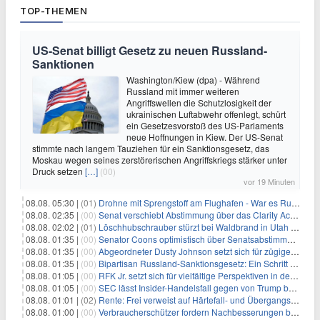
TOP-THEMEN
US-Senat billigt Gesetz zu neuen Russland-
Sanktionen
Washington/Kiew (dpa) - Während
Russland mit immer weiteren
Angriffswellen die Schutzlosigkeit der
ukrainischen Luftabwehr offenlegt, schürt
ein Gesetzesvorstoß des US-Parlaments
neue Hoffnungen in Kiew. Der US-Senat
stimmte nach langem Tauziehen für ein Sanktionsgesetz, das
Moskau wegen seines zerstörerischen Angriffskriegs stärker unter
Druck setzen
[…]
(00)
vor 19 Minuten
08.08. 05:30 |
(01)
Drohne mit Sprengstoff am Flughafen - War es Russland?
08.08. 02:35 |
(00)
Senat verschiebt Abstimmung über das Clarity Act: Auswirkungen auf Unternehmen und das Vertrauen der Investoren
08.08. 02:02 |
(01)
Löschhubschrauber stürzt bei Waldbrand in Utah ab
08.08. 01:35 |
(00)
Senator Coons optimistisch über Senatsabstimmungen angesichts von Finanzierungsbedenken
08.08. 01:35 |
(00)
Abgeordneter Dusty Johnson setzt sich für zügige Regierungsfinanzierung angesichts von Shutdown-Risiken ein
08.08. 01:35 |
(00)
Bipartisan Russland-Sanktionsgesetz: Ein Schritt in Richtung Energieunabhängigkeit
08.08. 01:05 |
(00)
RFK Jr. setzt sich für vielfältige Perspektiven in der Gesundheitspolitik beim CDC-Gedenkakt ein
08.08. 01:05 |
(00)
SEC lässt Insider-Handelsfall gegen von Trump begnadigten Manager fallen
08.08. 01:01 |
(02)
Rente: Frei verweist auf Härtefall- und Übergangsregelungen
08.08. 01:00 |
(00)
Verbraucherschützer fordern Nachbesserungen bei Frühstartrente