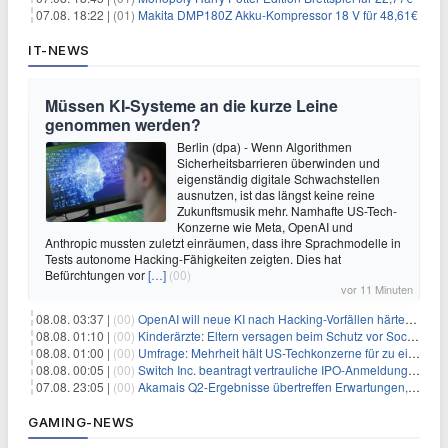
07.08. 18:22 |
(01)
Makita DMP180Z Akku-Kompressor 18 V für 48,61€
IT-NEWS
Müssen KI-Systeme an die kurze Leine
genommen werden?
Berlin (dpa) - Wenn Algorithmen
Sicherheitsbarrieren überwinden und
eigenständig digitale Schwachstellen
ausnutzen, ist das längst keine reine
Zukunftsmusik mehr. Namhafte US-Tech-
Konzerne wie Meta, OpenAI und
Anthropic mussten zuletzt einräumen, dass ihre Sprachmodelle in
Tests autonome Hacking-Fähigkeiten zeigten. Dies hat
Befürchtungen vor
[…]
(00)
vor 11 Minuten
08.08. 03:37 |
(00)
OpenAI will neue KI nach Hacking-Vorfällen härter überwachen
08.08. 01:10 |
(00)
Kinderärzte: Eltern versagen beim Schutz vor Social Media
08.08. 01:00 |
(00)
Umfrage: Mehrheit hält US-Techkonzerne für zu einflussreich
08.08. 00:05 |
(00)
Switch Inc. beantragt vertrauliche IPO-Anmeldung im Zuge des AI-Booms
07.08. 23:05 |
(00)
Akamais Q2-Ergebnisse übertreffen Erwartungen, doch Aktien fallen: Ein tieferer Blick
GAMING-NEWS