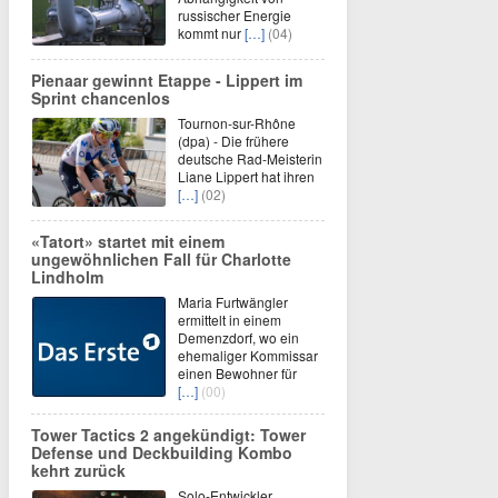
russischer Energie
kommt nur
[…]
(04)
Pienaar gewinnt Etappe - Lippert im
Sprint chancenlos
Tournon-sur-Rhône
(dpa) - Die frühere
deutsche Rad-Meisterin
Liane Lippert hat ihren
[…]
(02)
«Tatort» startet mit einem
ungewöhnlichen Fall für Charlotte
Lindholm
Maria Furtwängler
ermittelt in einem
Demenzdorf, wo ein
ehemaliger Kommissar
einen Bewohner für
[…]
(00)
Tower Tactics 2 angekündigt: Tower
Defense und Deckbuilding Kombo
kehrt zurück
Solo-Entwickler