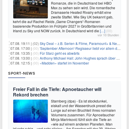
Romanze, die in Deutschland bei HBO
Max zu sehen sein wird. Die romantische
Dramaserie Heated Rivalry erhält eine
zweite Staffel. Wie Sky UK bekannt gab,
kehrt die auf Rachel Reids „Game Changers“-Romanen
basierende Produktion im Frühjahr 2027 in Großbritannien und
Irland zu Sky und NOW zurück. In Deutschland wird die
[…]
(00)
vor 10 Stunden
07.08. 19:11 |
(02)
Sky Deal – z.B. Serien & Filme, Paramount+ & Netflix für 19,99€/Monat
07.08. 17:00 |
(00)
'September Afternoon'-Regisseur liebt vor allem die 'Banalität' in seinen Filmen
07.08. 13:35 |
(00)
Für Starz geht es abwärts
07.08. 13:00 |
(00)
Anthony Michael Hall: John Hughes sprach über eine Fortsetzung von 'The Breakfast Club'
07.08. 12:15 |
(00)
«Madden» startet im November
SPORT-NEWS
Freier Fall in die Tiefe: Apnoetaucher will
Rekord brechen
Starnberg (dpa) - Es ist stockdunkel,
eiskalt und der Wasserdruck presst die
Lunge auf einen Bruchteil ihres normalen
Volumens zusammen. Für Apnoetaucher
Minja Marinković fühlt sich die Tiefe an
«wie auf einem anderen Planeten. Man
ist sehr ruhig – und sehr alleine». Am Samstag will der 29-Jährige