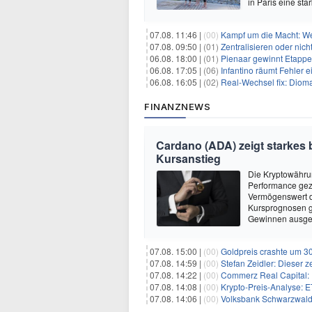
in Paris eine sta
07.08. 11:46 |
(00)
Kampf um die Macht: Wer
07.08. 09:50 |
(01)
Zentralisieren oder ni
06.08. 18:00 |
(01)
Pienaar gewinnt Etappe 
06.08. 17:05 |
(06)
Infantino räumt Fehler e
06.08. 16:05 |
(02)
Real-Wechsel fix: Dioma
FINANZNEWS
Cardano (ADA) zeigt starkes b
Kursanstieg
Die Kryptowährun
Performance geze
Vermögenswert d
Kursprognosen ge
Gewinnen ausgeh
07.08. 15:00 |
(00)
Goldpreis crashte um 30
07.08. 14:59 |
(00)
Stefan Zeidler: Dieser 
07.08. 14:22 |
(00)
Commerz Real Capital: Fl
07.08. 14:08 |
(00)
Krypto-Preis-Analyse:
07.08. 14:06 |
(00)
Volksbank Schwarzwald