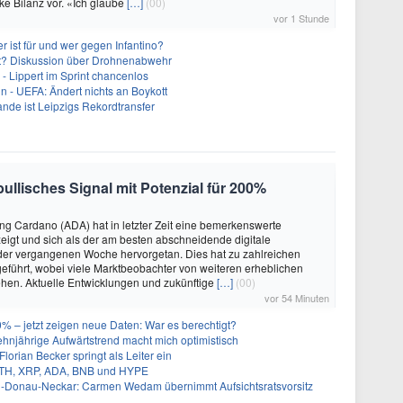
rke Bilanz vor. «Ich glaube
[…]
(00)
vor 1 Stunde
 ist für und wer gegen Infantino?
cht? Diskussion über Drohnenabwehr
- Lippert im Sprint chancenlos
in - UEFA: Ändert nichts an Boykott
nde ist Leipzigs Rekordtransfer
ullisches Signal mit Potenzial für 200%
g Cardano (ADA) hat in letzter Zeit eine bemerkenswerte
igt und sich als der am besten abschneidende digitale
er vergangenen Woche hervorgetan. Dies hat zu zahlreichen
führt, wobei viele Marktbeobachter von weiteren erheblichen
en. Aktuelle Entwicklungen und zukünftige
[…]
(00)
vor 54 Minuten
% – jetzt zeigen neue Daten: War es berechtigt?
zehnjährige Aufwärtstrend macht mich optimistisch
orian Becker springt als Leiter ein
 ETH, XRP, ADA, BNB und HYPE
-Donau-Neckar: Carmen Wedam übernimmt Aufsichtsratsvorsitz