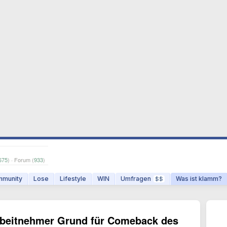
675
) · Forum (
933
)
munity
Lose
Lifestyle
WIN
Umfragen
Was ist klamm?
$$
rbeitnehmer Grund für Comeback des