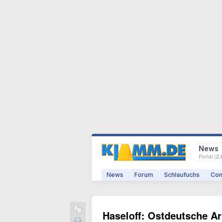
News
Portal (
2.
News
Forum
Schlaufuchs
Com
Haseloff: Ostdeutsche A