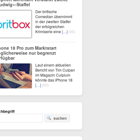
udwig»-Staffel
Der britische
Comedian übernimmt
in der zweiten Staffel
der erfolgreichen
Krimiserie eine
[…]
(00)
hone 18 Pro zum Marktstart
glicherweise nur begrenzt
rfügbar
Laut einem aktuellen
Bericht von Tim Culpan
im Magazin Culpium
könnte das iPhone 18
[…]
(00)
hbegriff
suchen