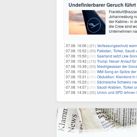
Undefinierbarer Geruch führt
Frankfurt/Brazza
Johannesburg na
der Kabine» in 
die Crew sind wo
Unternehmen nach
07.08. 16:06 |
(01)
Verfassungsschutz war
07.08. 15:52 |
(03)
Pakistan, Türkei, Saudi
07.08. 15:50 |
(00)
Saarland setzt Lkw-Son
07.08. 15:42 |
(10)
Trump: Neuer Anlauf fü
07.08. 15:39 |
(03)
Niedrigwasser der Donau
07.08. 15:33 |
(00)
WM-Song an Spitze der 
07.08. 15:31 |
(00)
Obduktion: Kleinkind in 
07.08. 15:23 |
(00)
Sächsische Schweiz nac
07.08. 14:57 |
(00)
Saudi-Arabien, Türkei u
07.08. 14:39 |
(02)
Union und SPD lehnen F