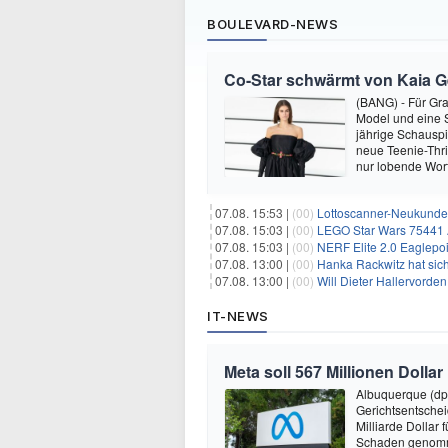
BOULEVARD-NEWS
Co-Star schwärmt von Kaia Ger
(BANG) - Für Gra
Model und eine Sc
jährige Schauspi
neue Teenie-Thril
nur lobende Wor
07.08. 15:53 |
(00)
Lottoscanner-Neukunden
07.08. 15:03 |
(00)
LEGO Star Wars 75441 A
07.08. 15:03 |
(00)
NERF Elite 2.0 Eaglepoi
07.08. 13:00 |
(00)
Hanka Rackwitz hat sich
07.08. 13:00 |
(00)
Will Dieter Hallervorde
IT-NEWS
Meta soll 567 Millionen Dollar
Albuquerque (dp
Gerichtsentsche
Milliarde Dollar 
Schaden genomm