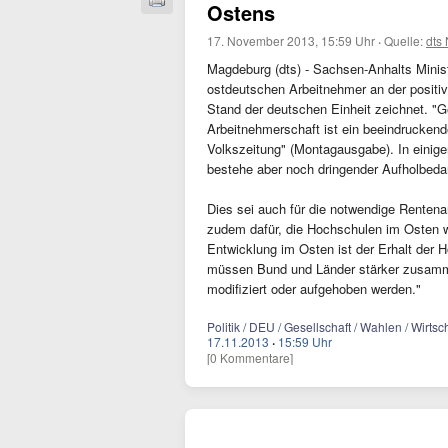
Ostens
17. November 2013, 15:59 Uhr
·
Quelle:
dts
Magdeburg (dts) - Sachsen-Anhalts Minist
ostdeutschen Arbeitnehmer an der positi
Stand der deutschen Einheit zeichnet. "G
Arbeitnehmerschaft ist ein beeindrucken
Volkszeitung" (Montagausgabe). In einige
bestehe aber noch dringender Aufholbedar
Dies sei auch für die notwendige Rentena
zudem dafür, die Hochschulen im Osten we
Entwicklung im Osten ist der Erhalt der 
müssen Bund und Länder stärker zusamm
modifiziert oder aufgehoben werden."
Politik / DEU / Gesellschaft / Wahlen / Wirtsc
17.11.2013
·
15:59 Uhr
[0 Kommentare]