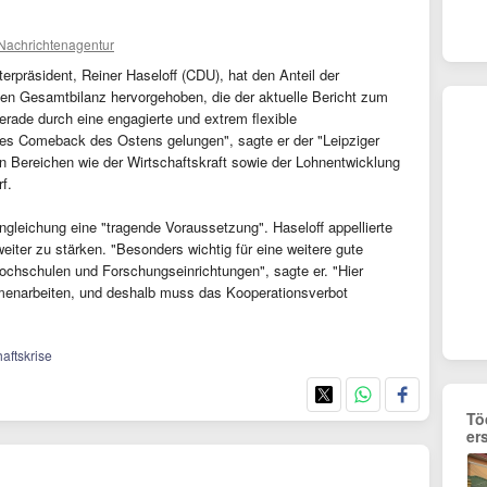
 Nachrichtenagentur
erpräsident, Reiner Haseloff (CDU), hat den Anteil der
ven Gesamtbilanz hervorgehoben, die der aktuelle Bericht zum
erade durch eine engagierte und extrem flexible
des Comeback des Ostens gelungen", sagte er der "Leipziger
n Bereichen wie der Wirtschaftskraft sowie der Lohnentwicklung
f.
ngleichung eine "tragende Voraussetzung". Haseloff appellierte
iter zu stärken. "Besonders wichtig für eine weitere gute
Hochschulen und Forschungseinrichtungen", sagte er. "Hier
enarbeiten, und deshalb muss das Kooperationsverbot
haftskrise
Tö
er