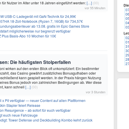
für Nutzer im Alter unter 18 Jahren eingeführt werden:
[…]
(00)
Di
vor 55 Minuten
0
0
 USB-C-Ladegerät mit GaN-Technik für 24,99€
0
7HA 18-Zoll-Notebook (Ryzen 7, 16GB) für 734,57€
0
undungsabenteuer ab 13.08. gratis im Epic Games Store
0
tstart möglicherweise nur begrenzt verfügbar
Let
 Plus Basis-Abo 10 Wochen für 10€
0
0
3
3
2
2
en: Die häufigsten Stolperfallen
2
ni wirken auf den ersten Blick oft unkompliziert: Ein bestimmter
ezahlt, das Casino gewährt zusätzliches Bonusguthaben oder
nschließend kann gespielt werden. In der Praxis hängen Nutzung
eines Bonus jedoch von zahlreichen Bedingungen ab. Wer diese
nt, kann schnell
[…]
(00)
vor 3 Stunden
ll x Pit verfügbar — neuer Content auf allen Plattformen
kin Stapler feiert Release
on Resurgence – ab sofort für euch verfügbar
ngt euch neue Fahrzeuge
ndigt: Tower Defense und Deckbuilding Kombo kehrt zurück