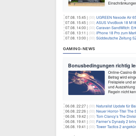
Einschränkungen 
07.08. 15:45 |
(00)
UGREEN Nexode Air 65W
07.08. 15:45 |
(00)
ASUS VivoBook 18 M180
07.08. 14:00 |
(00)
Caravan SandWitch: Erk
07.08. 13:11 |
(00)
iPhone 18 Pro zum Mark
07.08. 13:00 |
(00)
Süddeutsche Zeitung SZ
GAMING-NEWS
Bonusbedingungen richtig les
Online-Casino-Bo
Betrag wird eing
Freispiele und a
und Auszahlung 
Regeln nicht ken
06.08. 22:27 |
(00)
Naturalist Update für Ba
06.08. 22:26 |
(00)
Neuer Horror‑Titel The S
06.08. 19:42 |
(00)
Tom Clancy’s The Divisi
06.08. 19:41 |
(00)
Farmer’s Dynasty 2 bri
06.08. 19:41 |
(00)
Tower Tactics 2 angekü