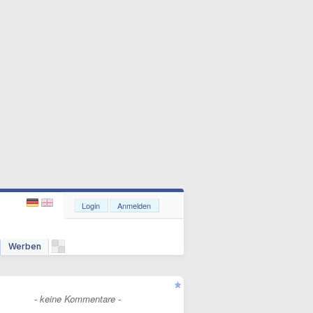
Login
Anmelden
Werben
- keine Kommentare -