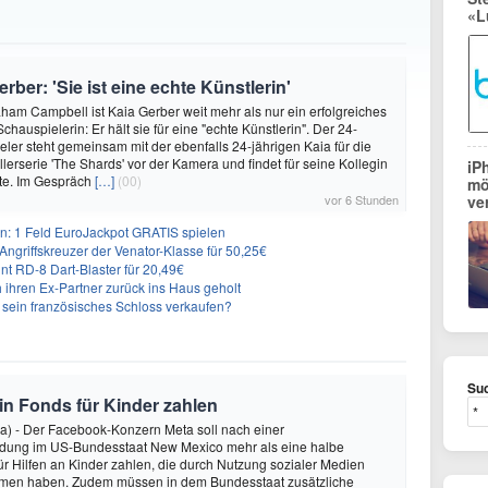
«L
ber: 'Sie ist eine echte Künstlerin'
ham Campbell ist Kaia Gerber weit mehr als nur ein erfolgreiches
hauspielerin: Er hält sie für eine "echte Künstlerin". Der 24-
eler steht gemeinsam mit der ebenfalls 24-jährigen Kaia für die
lerserie 'The Shards' vor der Kamera und findet für seine Kollegin
iP
te. Im Gespräch
[…]
(00)
mö
vor 6 Stunden
ve
: 1 Feld EuroJackpot GRATIS spielen
ngriffskreuzer der Venator-Klasse für 50,25€
nt RD-8 Dart-Blaster für 20,49€
 ihren Ex-Partner zurück ins Haus geholt
n sein französisches Schloss verkaufen?
Suc
 in Fonds für Kinder zahlen
a) - Der Facebook-Konzern Meta soll nach einer
idung im US-Bundesstaat New Mexico mehr als eine halbe
für Hilfen an Kinder zahlen, die durch Nutzung sozialer Medien
en haben. Zudem müssen in dem Bundesstaat zusätzliche