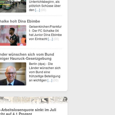
Unterrichtsbeginn, als
plötzlich Schüsse über
den
[…]
(00)
halke holt Dina Ebimbe
Gelsenkirchen/Frankfur
t - Der FC Schalke 04
hat Junior Dina Ebimbe
von Eintracht
[…]
(00)
nder wünschen sich vom Bund
niger Hauruck-Gesetzgebung
Berlin (dpa) - Die
Länder wünschen sich
vom Bund eine
frühzeitige Beteiligung
an wichtigen
[…]
(00)
-Arbeitslosenquote sinkt im Juli
icht auf 4,1 Prozent