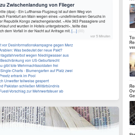
 zu Zwischenlandung von Flieger
ville (dpa) - Ein Lufthansa-Flugzeug ist auf dem Weg von
ch Frankfurt am Main wegen eines «undefinierbaren Geruchs in
der Republik Kongo zwischengelandet. «Alle 363 Passagiere und
hlauf und wurden in Hotels untergebracht», teilte das
 dem Vorfall in der Nacht auf Anfrage mit.
[…]
(00)
vor 5 Minuten
To
Re
nt vor Desinformationskampagne gegen Merz
ve
-Arabien: Was bedeutet der neue Pakt?
ntagsfahrverbot wegen Niedrigwasser aus
r Beschränkung von US-Geburtsrecht
 gibt tote Wehrmachtssoldaten frei
Single-Charts - Blumengarten auf Platz zwei
Preetz ertrank im Pool
h Unwetter teilweise gesperrt
Re
nd Pakistan schließen Militärbündnis
Ov
uest-Vorschlag zur Mehrwertsteuer ab
Ge
St