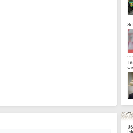
Sc
Lä
we
US
le