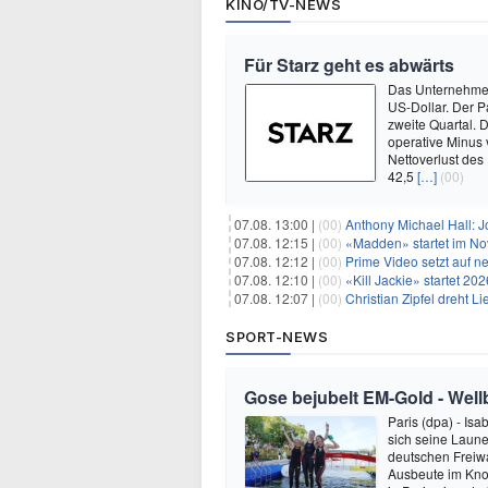
KINO/TV-NEWS
Für Starz geht es abwärts
Das Unternehmen 
US-Dollar. Der P
zweite Quartal. 
operative Minus 
Nettoverlust des
42,5
[…]
(00)
07.08. 13:00 |
(00)
Anthony Michael Hall: J
07.08. 12:15 |
(00)
«Madden» startet im N
07.08. 12:12 |
(00)
Prime Video setzt auf 
07.08. 12:10 |
(00)
«Kill Jackie» startet 20
07.08. 12:07 |
(00)
Christian Zipfel dreht 
SPORT-NEWS
Gose bejubelt EM-Gold - Well
Paris (dpa) - Is
sich seine Laune
deutschen Freiw
Ausbeute im Kno