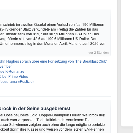
schrieb im zweiten Quartal einen Verlust von fast 190 Millionen
ay-TV-Sender Starz verkündete am Freitag die Zahlen für das
Der Umsatz sank von 319,7 auf 307,9 Millionen US-Dollar. Das
vergrößerte sich von 42,6 auf 190,6 Millionen US-Dollar. Der
 Unternehmens stieg in den Monaten April, Mai und Juni 2026 von
vor 2 Stunden
ohn Hughes sprach über eine Fortsetzung von 'The Breakfast Club'
ovember
neue K-Romanze
26 bei Prime Video
Liebesdrama «Pestizid»
brock in der Seine ausgebremst
abel Gose bejubelte Gold, Doppel-Champion Florian Wellbrock ließ
 auch vom verpassten Titel-Hattrick nicht vermiesen: Die
asser-Schwimmer zeigten auch ohne die lange mögliche perfekte
ckout Sprint ihre Klasse und weisen vor dem letzten EM-Rennen