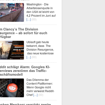
Washington - Die
Arbeitslosenquote in
den USA ist leicht von
4,2 Prozent im Juni auf
[…]
(00)
m Clancy’s The Division
surgence – ab sofort für euch
rfügbar
Ubisoft gab heute
bekannt, dass The
Division Resurgence,
das neue kostenlose
[…]
(00)
ddit schlägt Alarm: Googles KI-
erviews zerstören das Traffic-
schäftsmodell
Das Dilemma der
Content-Plattformen:
Wenn Google nicht
mehr verweist Reddit-
Chef
[…]
(00)
ephen Merchant verstärkt zweite