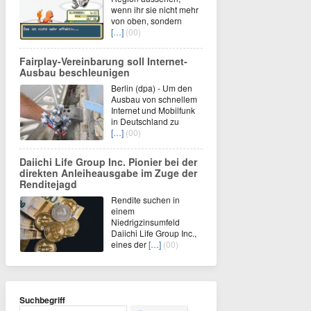
wenn ihr sie nicht mehr
von oben, sondern
[…]
(00)
Fairplay-Vereinbarung soll Internet-
Ausbau beschleunigen
Berlin (dpa) - Um den
Ausbau von schnellem
Internet und Mobilfunk
in Deutschland zu
[…]
(00)
Daiichi Life Group Inc. Pionier bei der
direkten Anleiheausgabe im Zuge der
Renditejagd
Rendite suchen in
einem
Niedrigzinsumfeld
Daiichi Life Group Inc.,
eines der
[…]
(00)
Suchbegriff