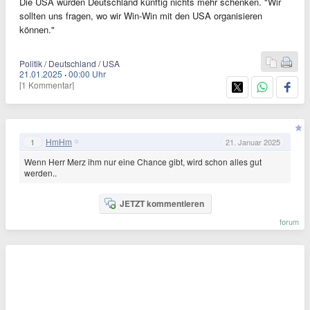
Die USA würden Deutschland künftig nichts mehr schenken. "Wir
sollten uns fragen, wo wir Win-Win mit den USA organisieren
können."
Politik / Deutschland / USA
21.01.2025
·
00:00 Uhr
[1 Kommentar]
HmHm
1
21. Januar 2025
Wenn Herr Merz ihm nur eine Chance gibt, wird schon alles gut
werden..
JETZT kommentieren
forum