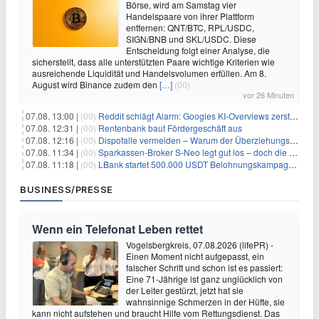
Börse, wird am Samstag vier
Handelspaare von ihrer Plattform
entfernen: QNT/BTC, RPL/USDC,
SIGN/BNB und SKL/USDC. Diese
Entscheidung folgt einer Analyse, die
sicherstellt, dass alle unterstützten Paare wichtige Kriterien wie
ausreichende Liquidität und Handelsvolumen erfüllen. Am 8.
August wird Binance zudem den
[…]
(00)
vor 26 Minuten
07.08. 13:00 |
(00)
Reddit schlägt Alarm: Googles KI-Overviews zerstören das Traffic-Geschäftsmodell
07.08. 12:31 |
(00)
Rentenbank baut Fördergeschäft aus
07.08. 12:16 |
(00)
Dispofalle vermeiden – Warum der Überziehungskredit teurer ist als gedacht
07.08. 11:34 |
(00)
Sparkassen-Broker S-Neo legt gut los – doch die Schwachstellen bleiben
07.08. 11:18 |
(00)
LBank startet 500.000 USDT Belohnungskampagne mit Pudgy Penguins
BUSINESS/PRESSE
Wenn ein Telefonat Leben rettet
Vogelsbergkreis, 07.08.2026 (lifePR) -
Einen Moment nicht aufgepasst, ein
falscher Schritt und schon ist es passiert:
Eine 71-Jährige ist ganz unglücklich von
der Leiter gestürzt, jetzt hat sie
wahnsinnige Schmerzen in der Hüfte, sie
kann nicht aufstehen und braucht Hilfe vom Rettungsdienst. Das