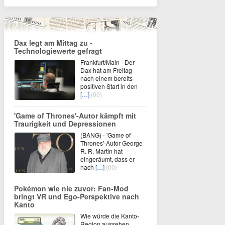
Dax legt am Mittag zu -
Technologiewerte gefragt
Frankfurt/Main - Der
Dax hat am Freitag
nach einem bereits
positiven Start in den
[…]
(00)
'Game of Thrones'-Autor kämpft mit
Traurigkeit und Depressionen
(BANG) - 'Game of
Thrones'-Autor George
R. R. Martin hat
eingeräumt, dass er
nach
[…]
(00)
Pokémon wie nie zuvor: Fan-Mod
bringt VR und Ego-Perspektive nach
Kanto
Wie würde die Kanto-
Region aussehen,