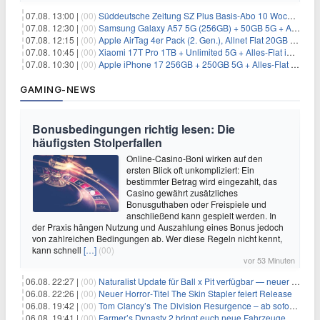
07.08. 13:00 |
(00)
Süddeutsche Zeitung SZ Plus Basis-Abo 10 Wochen für 10€
07.08. 12:30 |
(00)
Samsung Galaxy A57 5G (256GB) + 50GB 5G + Alles-Flat im Vodafone-Netz für 19,99€/Monat – eff. 2,36€/Monat
07.08. 12:15 |
(00)
Apple AirTag 4er Pack (2. Gen.), Allnet Flat 20GB 5G im Telekom-Netz für 14,99€/Monat – eff. 2,07€/Monat
07.08. 10:45 |
(00)
Xiaomi 17T Pro 1TB + Unlimited 5G + Alles-Flat im o2 Netz für 29,99€/Monat – eff. 1,15€/Monat
07.08. 10:30 |
(00)
Apple iPhone 17 256GB + 250GB 5G + Alles-Flat im Telekom-Netz für 34€/Monat – eff. 6,29€/Monat
GAMING-NEWS
Bonusbedingungen richtig lesen: Die
häufigsten Stolperfallen
Online-Casino-Boni wirken auf den
ersten Blick oft unkompliziert: Ein
bestimmter Betrag wird eingezahlt, das
Casino gewährt zusätzliches
Bonusguthaben oder Freispiele und
anschließend kann gespielt werden. In
der Praxis hängen Nutzung und Auszahlung eines Bonus jedoch
von zahlreichen Bedingungen ab. Wer diese Regeln nicht kennt,
kann schnell
[…]
(00)
vor 53 Minuten
06.08. 22:27 |
(00)
Naturalist Update für Ball x Pit verfügbar — neuer Content auf allen Plattformen
06.08. 22:26 |
(00)
Neuer Horror‑Titel The Skin Stapler feiert Release
06.08. 19:42 |
(00)
Tom Clancy’s The Division Resurgence – ab sofort für euch verfügbar
06.08. 19:41 |
(00)
Farmer’s Dynasty 2 bringt euch neue Fahrzeuge