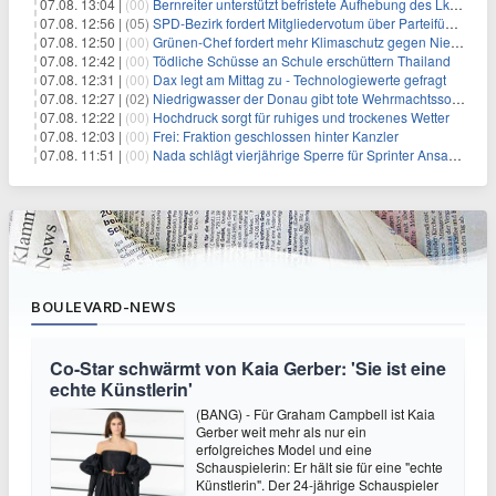
07.08. 13:04 |
(00)
Bernreiter unterstützt befristete Aufhebung des Lkw-Fahrverbots
07.08. 12:56 |
(05)
SPD-Bezirk fordert Mitgliedervotum über Parteiführung
07.08. 12:50 |
(00)
Grünen-Chef fordert mehr Klimaschutz gegen Niedrigwasser
07.08. 12:42 |
(00)
Tödliche Schüsse an Schule erschüttern Thailand
07.08. 12:31 |
(00)
Dax legt am Mittag zu - Technologiewerte gefragt
07.08. 12:27 |
(02)
Niedrigwasser der Donau gibt tote Wehrmachtssoldaten frei
07.08. 12:22 |
(00)
Hochdruck sorgt für ruhiges und trockenes Wetter
07.08. 12:03 |
(00)
Frei: Fraktion geschlossen hinter Kanzler
07.08. 11:51 |
(00)
Nada schlägt vierjährige Sperre für Sprinter Ansah vor
BOULEVARD-NEWS
Co-Star schwärmt von Kaia Gerber: 'Sie ist eine
echte Künstlerin'
(BANG) - Für Graham Campbell ist Kaia
Gerber weit mehr als nur ein
erfolgreiches Model und eine
Schauspielerin: Er hält sie für eine "echte
Künstlerin". Der 24-jährige Schauspieler