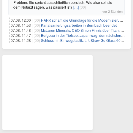
Problem: Sie spricht ausschließlich persisch. Wie also soll sie
dem Notarzt sagen, was passiert ist?
[…]
(00)
vor 2 Stunden
07.08. 12:00 |
(00)
HARK schafft die Grundlage für die Modernisierung seiner IBM i-Anwendungen
07.08. 11:53 |
(00)
Kanalsanierungsarbeiten in Bernbach beendet
07.08. 11:48 |
(00)
McLaren Minerals: CEO Simon Finnis über Titan, Zirkon und Seltene Erden
07.08. 11:47 |
(00)
Bergbau in der Tiefsee: Japan wagt den nächsten Schritt
07.08. 11:28 |
(00)
Schluss mit Einwegplastik: LifeStraw Go Glass 600ml bringt gefiltertes Trinkwasser aus der Glasflasche