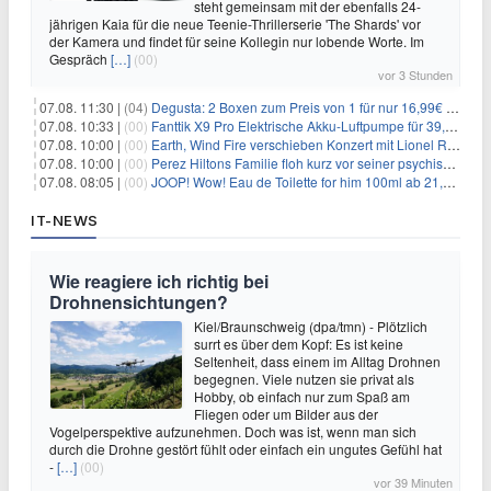
steht gemeinsam mit der ebenfalls 24-
jährigen Kaia für die neue Teenie-Thrillerserie 'The Shards' vor
der Kamera und findet für seine Kollegin nur lobende Worte. Im
Gespräch
[…]
(00)
vor 3 Stunden
07.08. 11:30 |
(04)
Degusta: 2 Boxen zum Preis von 1 für nur 16,99€ inkl. Versand
07.08. 10:33 |
(00)
Fanttik X9 Pro Elektrische Akku-Luftpumpe für 39,99€
07.08. 10:00 |
(00)
Earth, Wind Fire verschieben Konzert mit Lionel Richie nach medizinischem Notfall
07.08. 10:00 |
(00)
Perez Hiltons Familie floh kurz vor seiner psychischen Krise aus dem Haus
07.08. 08:05 |
(00)
JOOP! Wow! Eau de Toilette for him 100ml ab 21,84€ im Sparabo
IT-NEWS
Wie reagiere ich richtig bei
Drohnensichtungen?
Kiel/Braunschweig (dpa/tmn) - Plötzlich
surrt es über dem Kopf: Es ist keine
Seltenheit, dass einem im Alltag Drohnen
begegnen. Viele nutzen sie privat als
Hobby, ob einfach nur zum Spaß am
Fliegen oder um Bilder aus der
Vogelperspektive aufzunehmen. Doch was ist, wenn man sich
durch die Drohne gestört fühlt oder einfach ein ungutes Gefühl hat
-
[…]
(00)
vor 39 Minuten