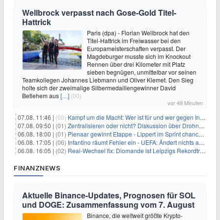
Wellbrock verpasst nach Gose-Gold Titel-
Hattrick
Paris (dpa) - Florian Wellbrock hat den
Titel-Hattrick im Freiwasser bei den
Europameisterschaften verpasst. Der
Magdeburger musste sich im Knockout
Rennen über drei Kilometer mit Platz
sieben begnügen, unmittelbar vor seinen
Teamkollegen Johannes Liebmann und Oliver Klemet. Den Sieg
holte sich der zweimalige Silbermedaillengewinner David
Betlehem aus
[…]
(00)
vor 49 Minuten
07.08. 11:46 |
(00)
Kampf um die Macht: Wer ist für und wer gegen Infantino?
07.08. 09:50 |
(01)
Zentralisieren oder nicht? Diskussion über Drohnenabwehr
06.08. 18:00 |
(01)
Pienaar gewinnt Etappe - Lippert im Sprint chancenlos
06.08. 17:05 |
(06)
Infantino räumt Fehler ein - UEFA: Ändert nichts an Boykott
06.08. 16:05 |
(02)
Real-Wechsel fix: Diomande ist Leipzigs Rekordtransfer
FINANZNEWS
Aktuelle Binance-Updates, Prognosen für SOL
und DOGE: Zusammenfassung vom 7. August
Binance, die weltweit größte Krypto-