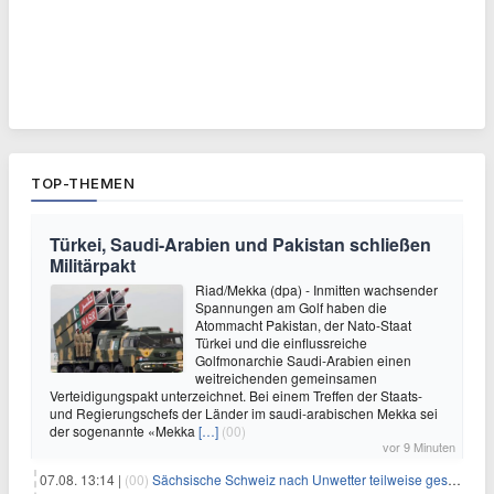
TOP-THEMEN
Türkei, Saudi-Arabien und Pakistan schließen
Militärpakt
Riad/Mekka (dpa) - Inmitten wachsender
Spannungen am Golf haben die
Atommacht Pakistan, der Nato-Staat
Türkei und die einflussreiche
Golfmonarchie Saudi-Arabien einen
weitreichenden gemeinsamen
Verteidigungspakt unterzeichnet. Bei einem Treffen der Staats-
und Regierungschefs der Länder im saudi-arabischen Mekka sei
der sogenannte «Mekka
[…]
(00)
vor 9 Minuten
07.08. 13:14 |
(00)
Sächsische Schweiz nach Unwetter teilweise gesperrt