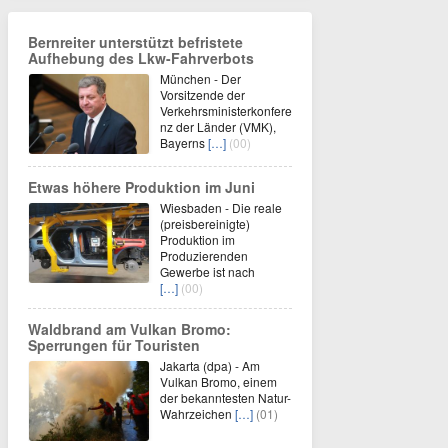
Bernreiter unterstützt befristete
Aufhebung des Lkw-Fahrverbots
München - Der
Vorsitzende der
Verkehrsministerkonfere
nz der Länder (VMK),
Bayerns
[…]
(00)
Etwas höhere Produktion im Juni
Wiesbaden - Die reale
(preisbereinigte)
Produktion im
Produzierenden
Gewerbe ist nach
[…]
(00)
Waldbrand am Vulkan Bromo:
Sperrungen für Touristen
Jakarta (dpa) - Am
Vulkan Bromo, einem
der bekanntesten Natur-
Wahrzeichen
[…]
(01)