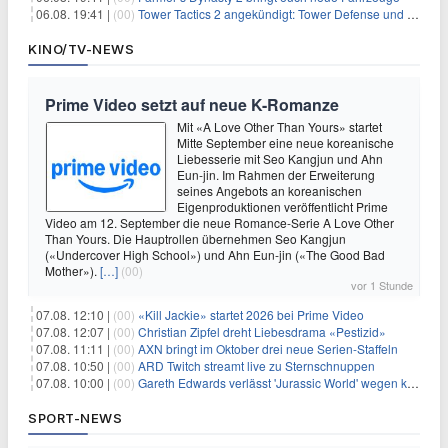
06.08. 19:41 |
(00)
Tower Tactics 2 angekündigt: Tower Defense und Deckbuilding Kombo kehrt zurück
KINO/TV-NEWS
Prime Video setzt auf neue K-Romanze
Mit «A Love Other Than Yours» startet
Mitte September eine neue koreanische
Liebesserie mit Seo Kangjun und Ahn
Eun-jin. Im Rahmen der Erweiterung
seines Angebots an koreanischen
Eigenproduktionen veröffentlicht Prime
Video am 12. September die neue Romance-Serie A Love Other
Than Yours. Die Hauptrollen übernehmen Seo Kangjun
(«Undercover High School») und Ahn Eun-jin («The Good Bad
Mother»).
[…]
(00)
vor 1 Stunde
07.08. 12:10 |
(00)
«Kill Jackie» startet 2026 bei Prime Video
07.08. 12:07 |
(00)
Christian Zipfel dreht Liebesdrama «Pestizid»
07.08. 11:11 |
(00)
AXN bringt im Oktober drei neue Serien-Staffeln
07.08. 10:50 |
(00)
ARD Twitch streamt live zu Sternschnuppen
07.08. 10:00 |
(00)
Gareth Edwards verlässt 'Jurassic World' wegen kreativer Differenzen
SPORT-NEWS