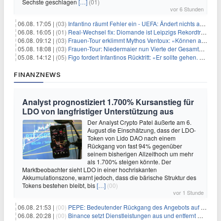
Sechste geschlagen
[…]
(01)
vor 6 Stunden
06.08. 17:05 |
(03)
Infantino räumt Fehler ein - UEFA: Ändert nichts an Boykott
06.08. 16:05 |
(01)
Real-Wechsel fix: Diomande ist Leipzigs Rekordtransfer
06.08. 09:12 |
(03)
Frauen-Tour erklimmt Mythos Ventoux: «Können alles schaffen»
05.08. 18:08 |
(03)
Frauen-Tour: Niedermaier nun Vierte der Gesamtwertung
05.08. 14:12 |
(05)
Figo fordert Infantinos Rücktritt: «Er sollte gehen. Jetzt»
FINANZNEWS
Analyst prognostiziert 1.700% Kursanstieg für
LDO von langfristiger Unterstützung aus
Der Analyst Crypto Patel äußerte am 6.
August die Einschätzung, dass der LDO-
Token von Lido DAO nach einem
Rückgang von fast 94% gegenüber
seinem bisherigen Allzeithoch um mehr
als 1.700% steigen könnte. Der
Marktbeobachter sieht LDO in einer hochriskanten
Akkumulationszone, warnt jedoch, dass die bärische Struktur des
Tokens bestehen bleibt, bis
[…]
(00)
vor 1 Stunde
06.08. 21:53 |
(00)
PEPE: Bedeutender Rückgang des Angebots auf Börsen – Was kommt als Nächstes?
06.08. 20:28 |
(00)
Binance setzt Dienstleistungen aus und entfernt mehrere Krypto-Paare: Wer ist betroffen?