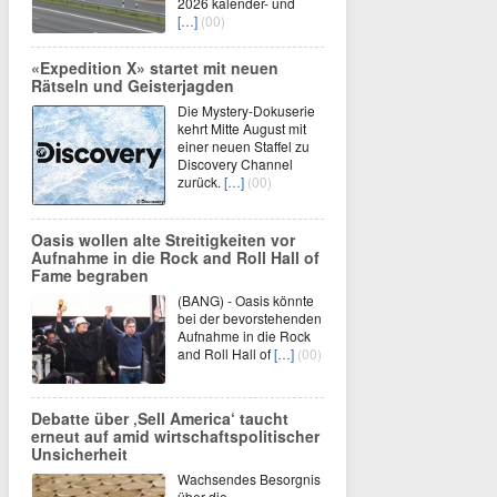
2026 kalender- und
[…]
(00)
«Expedition X» startet mit neuen
Rätseln und Geisterjagden
Die Mystery-Dokuserie
kehrt Mitte August mit
einer neuen Staffel zu
Discovery Channel
zurück.
[…]
(00)
Oasis wollen alte Streitigkeiten vor
Aufnahme in die Rock and Roll Hall of
Fame begraben
(BANG) - Oasis könnte
bei der bevorstehenden
Aufnahme in die Rock
and Roll Hall of
[…]
(00)
Debatte über ‚Sell America‘ taucht
erneut auf amid wirtschaftspolitischer
Unsicherheit
Wachsendes Besorgnis
über die