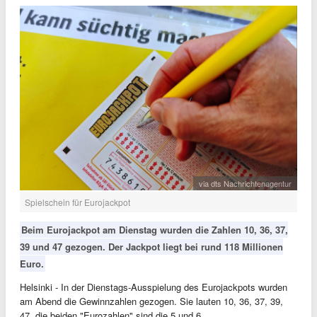
via dts Nachrichtenagentur
Spielschein für Eurojackpot
Beim Eurojackpot am Dienstag wurden die Zahlen 10, 36, 37,
39 und 47 gezogen. Der Jackpot liegt bei rund 118 Millionen
Euro.
Helsinki - In der Dienstags-Ausspielung des Eurojackpots wurden
am Abend die Gewinnzahlen gezogen. Sie lauten 10, 36, 37, 39,
47, die beiden "Eurozahlen" sind die 5 und 6.