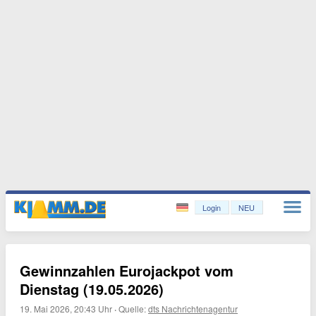
Login
NEU
Gewinnzahlen Eurojackpot vom
Dienstag (19.05.2026)
19. Mai 2026, 20:43 Uhr
·
Quelle:
dts Nachrichtenagentur