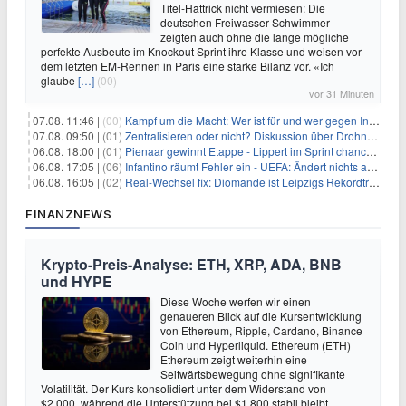
Titel-Hattrick nicht vermiesen: Die
deutschen Freiwasser-Schwimmer
zeigten auch ohne die lange mögliche
perfekte Ausbeute im Knockout Sprint ihre Klasse und weisen vor
dem letzten EM-Rennen in Paris eine starke Bilanz vor. «Ich
glaube
[…]
(00)
vor 31 Minuten
07.08. 11:46 |
(00)
Kampf um die Macht: Wer ist für und wer gegen Infantino?
07.08. 09:50 |
(01)
Zentralisieren oder nicht? Diskussion über Drohnenabwehr
06.08. 18:00 |
(01)
Pienaar gewinnt Etappe - Lippert im Sprint chancenlos
06.08. 17:05 |
(06)
Infantino räumt Fehler ein - UEFA: Ändert nichts an Boykott
06.08. 16:05 |
(02)
Real-Wechsel fix: Diomande ist Leipzigs Rekordtransfer
FINANZNEWS
Krypto-Preis-Analyse: ETH, XRP, ADA, BNB
und HYPE
Diese Woche werfen wir einen
genaueren Blick auf die Kursentwicklung
von Ethereum, Ripple, Cardano, Binance
Coin und Hyperliquid. Ethereum (ETH)
Ethereum zeigt weiterhin eine
Seitwärtsbewegung ohne signifikante
Volatilität. Der Kurs konsolidiert unter dem Widerstand von
$2.000, während die Unterstützung bei $1.800 stabil bleibt.