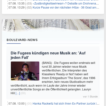
07.08. 13:35 |
(03)
«Zuständigkeitswirrwarr»? Debatte um Drohnenabwehr entbrannt
07.08. 13:29 |
(02)
Kurze Pause vor der nächsten Hitze - 36 Grad am Wochenende
BOULEVARD-NEWS
Die Fugees kündigen neue Musik an: 'Auf
jeden Fall'
(BANG) - Die Fugees wollen erstmals seit
rund 30 Jahren wieder neue Musik
veröffentlichen. Die Interpreten des
Klassikers 'Ready or Not' haben seit
ihrem Erfolgsalbum 'The Score', das 1996
erschien, kein neues Studioalbum mehr
veröffentlicht, auch wenn im Laufe der Jahre immer wieder
unveröffentlichte Songs an die Öffentlichkeit gelangten. Lauryn
Hill
[…]
(00)
vor 1 Stunde
07.08. 13:00 |
(00)
Hanka Rackwitz hat sich ihren Ex-Partner zurück ins Haus geholt