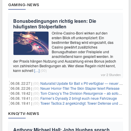
GAMING-NEWS
Bonusbedingungen richtig lesen: Die
häufigsten Stolperfallen
Online-Casino-Boni wirken auf den
ersten Blick oft unkompliziert: Ein
bestimmter Betrag wird eingezahlt, das
Casino gewährt zusätzliches
Bonusguthaben oder Freispiele und
anschließend kann gespielt werden. In
der Praxis hängen Nutzung und Auszahlung eines Bonus jedoch
von zahlreichen Bedingungen ab. Wer diese Regeln nicht kennt,
kann schnell
[…]
(00)
vor 2 Stunden
06.08. 22:27 |
(00)
Naturalist Update für Ball x Pit verfügbar — neuer Content auf allen Plattformen
06.08. 22:26 |
(00)
Neuer Horror‑Titel The Skin Stapler feiert Release
06.08. 19:42 |
(00)
Tom Clancy’s The Division Resurgence – ab sofort für euch verfügbar
06.08. 19:41 |
(00)
Farmer’s Dynasty 2 bringt euch neue Fahrzeuge
06.08. 19:41 |
(00)
Tower Tactics 2 angekündigt: Tower Defense und Deckbuilding Kombo kehrt zurück
KINO/TV-NEWS
Anthony Michael Hall: John Hughes sprach