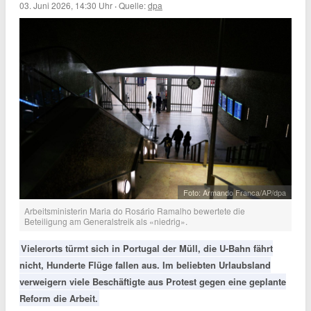
03. Juni 2026, 14:30 Uhr
·
Quelle:
dpa
Foto: Armando Franca/AP/dpa
Arbeitsministerin Maria do Rosário Ramalho bewertete die
Beteiligung am Generalstreik als «niedrig».
Vielerorts türmt sich in Portugal der Müll, die U-Bahn fährt
nicht, Hunderte Flüge fallen aus. Im beliebten Urlaubsland
verweigern viele Beschäftigte aus Protest gegen eine geplante
Reform die Arbeit.