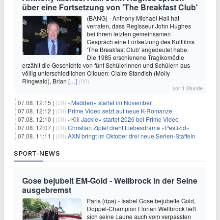
über eine Fortsetzung von 'The Breakfast Club'
(BANG) - Anthony Michael Hall hat
verraten, dass Regisseur John Hughes
bei ihrem letzten gemeinsamen
Gespräch eine Fortsetzung des Kultfilms
'The Breakfast Club' angedeutet habe.
Die 1985 erschienene Tragikomödie
erzählt die Geschichte von fünf Schülerinnen und Schülern aus
völlig unterschiedlichen Cliquen: Claire Standish (Molly
Ringwald), Brian
[…]
(00)
vor 1 Stunde
07.08. 12:15 |
(00)
«Madden» startet im November
07.08. 12:12 |
(00)
Prime Video setzt auf neue K-Romanze
07.08. 12:10 |
(00)
«Kill Jackie» startet 2026 bei Prime Video
07.08. 12:07 |
(00)
Christian Zipfel dreht Liebesdrama «Pestizid»
07.08. 11:11 |
(00)
AXN bringt im Oktober drei neue Serien-Staffeln
SPORT-NEWS
Gose bejubelt EM-Gold - Wellbrock in der Seine
ausgebremst
Paris (dpa) - Isabel Gose bejubelte Gold,
Doppel-Champion Florian Wellbrock ließ
sich seine Laune auch vom verpassten