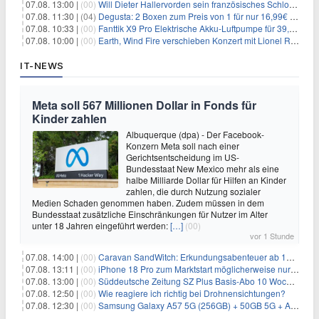
07.08. 13:00 |
(00)
Will Dieter Hallervorden sein französisches Schloss verkaufen?
07.08. 11:30 |
(04)
Degusta: 2 Boxen zum Preis von 1 für nur 16,99€ inkl. Versand
07.08. 10:33 |
(00)
Fanttik X9 Pro Elektrische Akku-Luftpumpe für 39,99€
07.08. 10:00 |
(00)
Earth, Wind Fire verschieben Konzert mit Lionel Richie nach medizinischem Notfall
IT-NEWS
Meta soll 567 Millionen Dollar in Fonds für
Kinder zahlen
Albuquerque (dpa) - Der Facebook-
Konzern Meta soll nach einer
Gerichtsentscheidung im US-
Bundesstaat New Mexico mehr als eine
halbe Milliarde Dollar für Hilfen an Kinder
zahlen, die durch Nutzung sozialer
Medien Schaden genommen haben. Zudem müssen in dem
Bundesstaat zusätzliche Einschränkungen für Nutzer im Alter
unter 18 Jahren eingeführt werden:
[…]
(00)
vor 1 Stunde
07.08. 14:00 |
(00)
Caravan SandWitch: Erkundungsabenteuer ab 13.08. gratis im Epic Games Store
07.08. 13:11 |
(00)
iPhone 18 Pro zum Marktstart möglicherweise nur begrenzt verfügbar
07.08. 13:00 |
(00)
Süddeutsche Zeitung SZ Plus Basis-Abo 10 Wochen für 10€
07.08. 12:50 |
(00)
Wie reagiere ich richtig bei Drohnensichtungen?
07.08. 12:30 |
(00)
Samsung Galaxy A57 5G (256GB) + 50GB 5G + Alles-Flat im Vodafone-Netz für 19,99€/Monat – eff. 2,36€/Monat