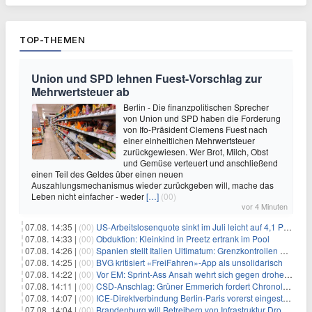
TOP-THEMEN
Union und SPD lehnen Fuest-Vorschlag zur
Mehrwertsteuer ab
Berlin - Die finanzpolitischen Sprecher
von Union und SPD haben die Forderung
von Ifo-Präsident Clemens Fuest nach
einer einheitlichen Mehrwertsteuer
zurückgewiesen. Wer Brot, Milch, Obst
und Gemüse verteuert und anschließend
einen Teil des Geldes über einen neuen
Auszahlungsmechanismus wieder zurückgeben will, mache das
Leben nicht einfacher - weder
[…]
(00)
vor 4 Minuten
07.08. 14:35 |
(00)
US-Arbeitslosenquote sinkt im Juli leicht auf 4,1 Prozent
07.08. 14:33 |
(00)
Obduktion: Kleinkind in Preetz ertrank im Pool
07.08. 14:26 |
(00)
Spanien stellt Italien Ultimatum: Grenzkontrollen beenden
07.08. 14:25 |
(00)
BVG kritisiert «FreiFahren»-App als unsolidarisch
07.08. 14:22 |
(00)
Vor EM: Sprint-Ass Ansah wehrt sich gegen drohende Sperre
07.08. 14:11 |
(00)
CSD-Anschlag: Grüner Emmerich fordert Chronologie von Dobrindt
07.08. 14:07 |
(00)
ICE-Direktverbindung Berlin-Paris vorerst eingestellt
07.08. 14:04 |
(00)
Brandenburg will Betreibern von Infrastruktur Drohnenabwehr erlauben