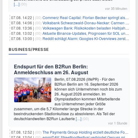
[…]
(00)
vor 35 Minuten
07.08. 14:22 |
(00)
Commerz Real Capital: Florian Becker springt als Leiter ein
07.08. 14:06 |
(00)
Volksbank Schwarzwald-Donau-Neckar: Carmen Wedam übernimmt Aufsichtsratsvorsitz
07.08. 13:36 |
(00)
Volkswagen Bank: Risikokosten belasten Halbjahresergebnis
07.08. 13:02 |
(00)
Aktuelle Binance-Updates, Prognosen für SOL und DOGE: Zusammenfassung vom 7. August
07.08. 13:00 |
(00)
Reddit schlägt Alarm: Googles KI-Overviews zerstören das Traffic-Geschäftsmodell
BUSINESS/PRESSE
Endspurt für den B2Run Berlin:
Anmeldeschluss am 26. August
Berlin, 07.08.2026 (lifePR) - Für den
B2Run Berlin am 16. September 2026
können sich Unternehmen noch bis zum
26. August 2026 anmelden. Im
Olympiastadion kommen Mitarbeitende
aus Unternehmen jeder Größe
zusammen, um die 5,7 Kilometer lange Strecke in der
beeindruckenden Stadionkulisse zu absolvieren. Als Teil der
deutschlandweiten B2Run Laufserie
[…]
(00)
vor 1 Stunde
07.08. 12:52 |
(00)
The Payments Group Holding erzielt deutliche Fortschritte bei ihren AI-Projekten
07.08. 12:04 |
(00)
emmiDAY: Streetfoodfestival verbindet Genuss mit Engagement gegen Brustkrebs