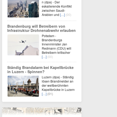
n (dpa) - Der
eskalierende Konflikt
zwischen Saudi-
Arabien und
[…]
(00)
Brandenburg will Betreibern von
Infrastruktur Drohnenabwehr erlauben
Potsdam -
Brandenburgs
Innenminister Jan
Redmann (CDU) will
Betreibern kritischer
[…]
(00)
Ständig Brandalarm bei Kapellbrücke
in Luzern - Spinnen?
Luzern (dpa) - Ständig
lösen Brandmelder an
der weltberühmten
Kapellbrücke in Luzern
[…]
(01)