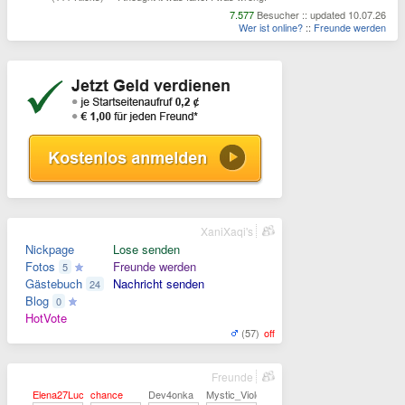
7.577
Besucher :: updated 10.07.26
Wer ist online?
::
Freunde werden
XaniXaqi's
Nickpage
Lose senden
Fotos
Freunde werden
5
Gästebuch
Nachricht senden
24
Blog
0
HotVote
(57)
off
Freunde
Elena27Lucky
chance
Dev4onka
Mystic_Violet