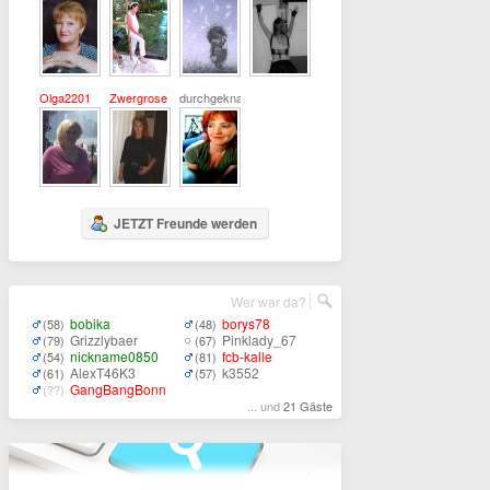
Olga2201
Zwergrose
durchgeknallt
JETZT Freunde werden
Wer war da?
bobika
borys78
(58)
(48)
Grizzlybaer
Pinklady_67
(79)
(67)
nickname0850
fcb-kalle
(54)
(81)
AlexT46K3
k3552
(61)
(57)
GangBangBonn
(??)
... und
21 Gäste