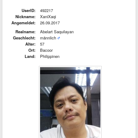
UserID:
492217
Nickname:
XaniXaqi
Angemeldet:
26.09.2017
Realname:
Abelart Saquilayan
Geschlecht:
männlich
Alter:
57
Ort:
Bacoor
Land:
Philippinen