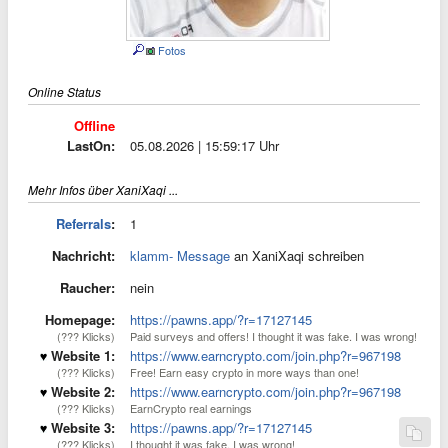
Fotos
Online Status
Offline
LastOn:
05.08.2026 | 15:59:17 Uhr
Mehr Infos über XaniXaqi ...
Referrals
:
1
Nachricht:
klamm- Message
an XaniXaqi schreiben
Raucher:
nein
Homepage:
https://pawns.app/?r=17127145
(??? Klicks)
Paid surveys and offers! I thought it was fake. I was wrong!
Website 1:
https://www.earncrypto.com/join.php?r=967198
(??? Klicks)
Free! Earn easy crypto in more ways than one!
Website 2:
https://www.earncrypto.com/join.php?r=967198
(??? Klicks)
EarnCrypto real earnings
Website 3:
https://pawns.app/?r=17127145
(??? Klicks)
I thought it was fake. I was wrong!