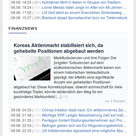
08.08. 18:25 |
(01)
Autofahrer fährt in Italien in Gruppe von Radlern
08.08. 18:24 |
(00)
Lionel Messis Vater Jorge im Alter von 68 Jahren gestorben
08.08. 17:05 |
(00)
LIV Golf steht an einem finanziellen Scheideweg auf der Suche nach neuen Investitionen
08.08. 15:37 |
(06)
Blackout stoppt Apnoetaucher kurz vor Tiefenrekord
FINANZNEWS
Koreas Aktienmarkt stabilisiert sich, da
gehebelte Positionen abgebaut werden
Marktturbulenzen und ihre Folgen Die
jüngsten Turbulenzen auf dem
südkoreanischen Aktienmarkt waren von
einem historischen Verkaufsdruck
geprägt, der effektiv eine signifikante
Anzahl von gehebelten Positionen
abgebaut hat. Diese Korrekturphase, obwohl schmerzhaft für viele
kurzfristige Trader, könnte letztendlich den Weg für ein
gesünderes Marktumfeld
[…]
(00)
vor 2 Stunden
09.08. 04:35 |
(00)
Chinas Inflation lässt nach: Ein willkommenes Zeichen für Investoren angesichts der Folgen des Öl-Schocks
09.08. 01:38 |
(00)
Wichtige XRP Ledger Aktualisierung zielt auf institutionelle Akzeptanz ab
09.08. 01:35 |
(00)
Pentagon fordert Rüstungsunternehmen auf, Produktion angesichts eskalierender globaler Spannungen zu steigern
08.08. 22:54 |
(00)
Betrüger geben sich als EU-Regulierungsbehörden aus, um Krypto-Nutzer nach MiCA-Deadline ins Visier zu nehmen
08.08. 22:35 |
(00)
US-Inflationsindex signalisiert eine mögliche Abschwächung der Inflationsdruck