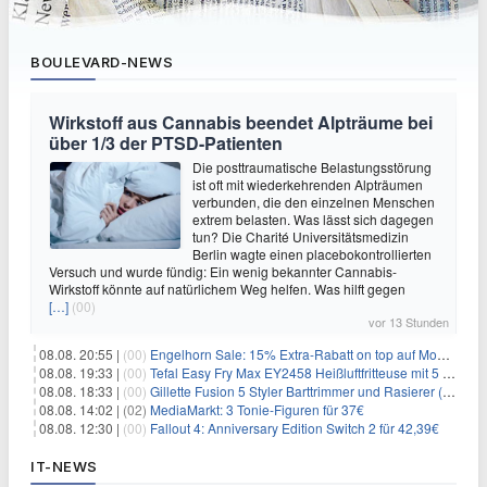
BOULEVARD-NEWS
Wirkstoff aus Cannabis beendet Alpträume bei
über 1/3 der PTSD-Patienten
Die posttraumatische Belastungsstörung
ist oft mit wiederkehrenden Alpträumen
verbunden, die den einzelnen Menschen
extrem belasten. Was lässt sich dagegen
tun? Die Charité Universitätsmedizin
Berlin wagte einen placebokontrollierten
Versuch und wurde fündig: Ein wenig bekannter Cannabis-
Wirkstoff könnte auf natürlichem Weg helfen. Was hilft gegen
[…]
(00)
vor 13 Stunden
08.08. 20:55 |
(00)
Engelhorn Sale: 15% Extra-Rabatt on top auf Mode- und Sport-Artikel
08.08. 19:33 |
(00)
Tefal Easy Fry Max EY2458 Heißluftfritteuse mit 5 Litern für 64,99€
08.08. 18:33 |
(00)
Gillette Fusion 5 Styler Barttrimmer und Rasierer (All in One) für 16€
08.08. 14:02 |
(02)
MediaMarkt: 3 Tonie-Figuren für 37€
08.08. 12:30 |
(00)
Fallout 4: Anniversary Edition Switch 2 für 42,39€
IT-NEWS