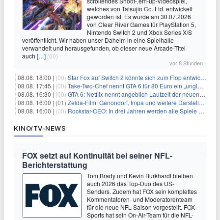
scrollendes Shoot-‚em-up-Videospiel,
welches von Tatsujin Co. Ltd. entwickelt
geworden ist. Es wurde am 30.07.2026
von Clear River Games für PlayStation 5,
Nintendo Switch 2 und Xbox Series X/S
veröffentlicht. Wir haben unser Daheim in eine Spielhalle
verwandelt und herausgefunden, ob dieser neue Arcade-Titel
auch
[…]
(00)
vor 8 Stunden
08.08. 18:00 |
(00)
Star Fox auf Switch 2 könnte sich zum Flop entwickeln
08.08. 17:45 |
(00)
Take-Two-Chef nennt GTA 6 für 80 Euro ein „unglaubliches Schnäppchen“
08.08. 16:30 |
(00)
GTA 6: Netflix nennt angeblich Laufzeit der neuen Gameplay-Präsentation
08.08. 16:00 |
(01)
Zelda-Film: Ganondorf, Impa und weitere Darsteller sollen feststehen
08.08. 16:00 |
(00)
Rockstar-CEO: In drei Jahren werden alle Spiele gestreamt
KINO/TV-NEWS
FOX setzt auf Kontinuität bei seiner NFL-
Berichterstattung
Tom Brady und Kevin Burkhardt bleiben
auch 2026 das Top-Duo des US-
Senders. Zudem hat FOX sein komplettes
Kommentatoren- und Moderatorenteam
für die neue NFL-Saison vorgestellt. FOX
Sports hat sein On-Air-Team für die NFL-