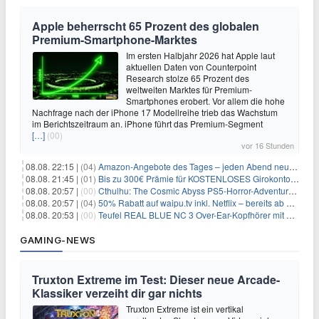
Apple beherrscht 65 Prozent des globalen
Premium-Smartphone-Marktes
Im ersten Halbjahr 2026 hat Apple laut
aktuellen Daten von Counterpoint
Research stolze 65 Prozent des
weltweiten Marktes für Premium-
Smartphones erobert. Vor allem die hohe
Nachfrage nach der iPhone 17 Modellreihe trieb das Wachstum
im Berichtszeitraum an. iPhone führt das Premium-Segment
[…]
(00)
vor 16 Stunden
08.08. 22:15 |
(04)
Amazon-Angebote des Tages – jeden Abend neue Deals zum Stöbern
08.08. 21:45 |
(01)
Bis zu 300€ Prämie für KOSTENLOSES Girokonto bei der Santander – 50€ schon nach 1 Woche!
08.08. 20:57 |
(00)
Cthulhu: The Cosmic Abyss PS5-Horror-Adventure für 27,99€
08.08. 20:57 |
(04)
50% Rabatt auf waipu.tv inkl. Netflix – bereits ab 9€/Monat (statt 17,99€)
08.08. 20:53 |
(00)
Teufel REAL BLUE NC 3 Over-Ear-Kopfhörer mit ANC für 149,99€
GAMING-NEWS
Truxton Extreme im Test: Dieser neue Arcade-
Klassiker verzeiht dir gar nichts
Truxton Extreme ist ein vertikal