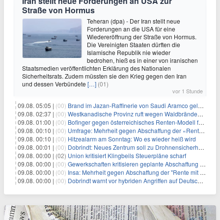
Iran stellt neue Forderungen an USA zur
Straße von Hormus
Teheran (dpa) - Der Iran stellt neue
Forderungen an die USA für eine
Wiedereröffnung der Straße von Hormus.
Die Vereinigten Staaten dürften die
Islamische Republik nie wieder
bedrohen, hieß es in einer von iranischen
Staatsmedien veröffentlichten Erklärung des Nationalen
Sicherheitsrats. Zudem müssten sie den Krieg gegen den Iran
und dessen Verbündete
[…]
(01)
vor 1 Stunde
09.08. 05:05 |
(00)
Brand im Jazan-Raffinerie von Saudi Aramco gelöscht: Auswirkungen auf die Energiemärkte
09.08. 02:37 |
(00)
Westkanadische Provinz ruft wegen Waldbränden Notstand aus
09.08. 01:00 |
(00)
Bofinger gegen österreichisches Renten-Modell für Schwerarbeiter
09.08. 00:10 |
(00)
Umfrage: Mehrheit gegen Abschaffung der «Rente mit 63»
09.08. 00:10 |
(00)
Hitzealarm am Sonntag: Wo es wieder heiß wird
09.08. 00:01 |
(00)
Dobrindt: Neues Zentrum soll zu Drohnensicherheit forschen
09.08. 00:00 |
(02)
Union kritisiert Klingbeils Steuerpläne scharf
09.08. 00:00 |
(00)
Gewerkschaften kritisieren geplante Abschaffung der "Rente mit 63"
09.08. 00:00 |
(00)
Insa: Mehrheit gegen Abschaffung der "Rente mit 63"
09.08. 00:00 |
(00)
Dobrindt warnt vor hybriden Angriffen auf Deutschland