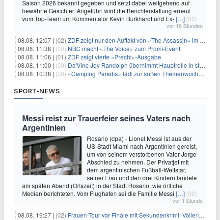
Saison 2026 bekannt gegeben und setzt dabei weitgehend auf
bewährte Gesichter. Angeführt wird die Berichterstattung erneut
vom Top-Team um Kommentator Kevin Burkhardt und Ex-
[…]
(00)
vor 16 Stunden
08.08. 12:07 |
(02)
ZDF zeigt nur den Auftakt von «The Assassin» im Fernsehen
08.08. 11:38 |
(00)
NBC macht «The Voice» zum Promi-Event
08.08. 11:06 |
(01)
ZDF zeigt vierte «Precht»-Ausgabe
08.08. 11:00 |
(00)
Da'Vine Joy Randolph übernimmt Hauptrolle in starbesetzter schwarzer Komödie
08.08. 10:38 |
(00)
«Camping Paradis» lädt zur süßen Themenwoche ein
SPORT-NEWS
Messi reist zur Trauerfeier seines Vaters nach
Argentinien
Rosario (dpa) - Lionel Messi ist aus der
US-Stadt Miami nach Argentinien gereist,
um von seinem verstorbenen Vater Jorge
Abschied zu nehmen. Der Privatjet mit
dem argentinischen Fußball-Weltstar,
seiner Frau und den drei Kindern landete
am späten Abend (Ortszeit) in der Stadt Rosario, wie örtliche
Medien berichteten. Vom Flughafen sei die Familie Messi
[…]
(00)
vor 1 Stunde
08.08. 19:27 |
(02)
Frauen-Tour vor Finale mit Sekundenkrimi: Vollering in Gelb