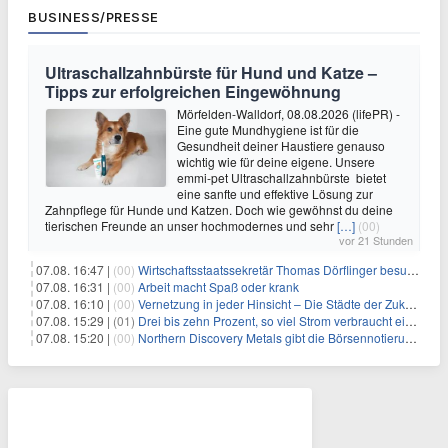
BUSINESS/PRESSE
Ultraschallzahnbürste für Hund und Katze –
Tipps zur erfolgreichen Eingewöhnung
Mörfelden-Walldorf, 08.08.2026 (lifePR) -
Eine gute Mundhygiene ist für die
Gesundheit deiner Haustiere genauso
wichtig wie für deine eigene. Unsere
emmi-pet Ultraschallzahnbürste bietet
eine sanfte und effektive Lösung zur
Zahnpflege für Hunde und Katzen. Doch wie gewöhnst du deine
tierischen Freunde an unser hochmodernes und sehr
[…]
(00)
vor 21 Stunden
07.08. 16:47 |
(00)
Wirtschaftsstaatssekretär Thomas Dörflinger besucht Handwerksbetrieb im Kammerbezirk Freiburg
07.08. 16:31 |
(00)
Arbeit macht Spaß oder krank
07.08. 16:10 |
(00)
Vernetzung in jeder Hinsicht – Die Städte der Zukunft sind grün-blau
07.08. 15:29 |
(01)
Drei bis zehn Prozent, so viel Strom verbraucht ein Aufzug im Gebäude
07.08. 15:20 |
(00)
Northern Discovery Metals gibt die Börsennotierung an der Frankfurter Wertpapierbörse bekannt