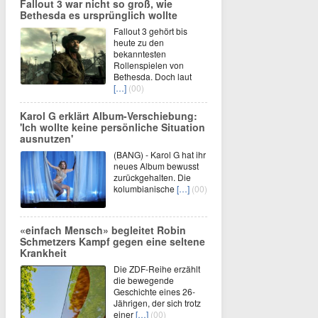
Fallout 3 war nicht so groß, wie
Bethesda es ursprünglich wollte
Fallout 3 gehört bis
heute zu den
bekanntesten
Rollenspielen von
Bethesda. Doch laut
[…]
(00)
Karol G erklärt Album-Verschiebung:
'Ich wollte keine persönliche Situation
ausnutzen'
(BANG) - Karol G hat ihr
neues Album bewusst
zurückgehalten. Die
kolumbianische
[…]
(00)
«einfach Mensch» begleitet Robin
Schmetzers Kampf gegen eine seltene
Krankheit
Die ZDF-Reihe erzählt
die bewegende
Geschichte eines 26-
Jährigen, der sich trotz
einer
[…]
(00)