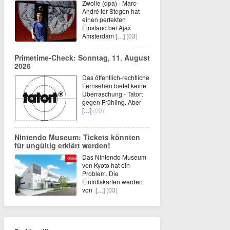
Zwolle (dpa) - Marc-
André ter Stegen hat
einen perfekten
Einstand bei Ajax
Amsterdam
[…]
(03)
Primetime-Check: Sonntag, 11. August
2026
Das öffentlich-rechtliche
Fernsehen bietet keine
Überraschung - Tatort
gegen Frühling. Aber
[…]
(00)
Nintendo Museum: Tickets könnten
für ungültig erklärt werden!
Das Nintendo Museum
von Kyoto hat ein
Problem. Die
Eintrittskarten werden
von
[…]
(03)