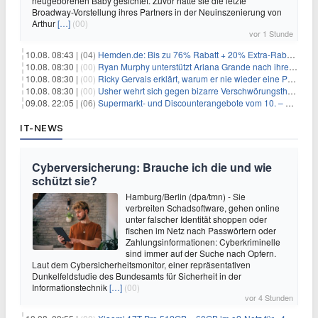
neugeborenen Baby gesichtet. Zuvor hatte sie die letzte
Broadway-Vorstellung ihres Partners in der Neuinszenierung von
Arthur
[…]
(00)
vor 1 Stunde
10.08. 08:43 |
(04)
Hemden.de: Bis zu 76% Rabatt + 20% Extra-Rabatt auf ALLE Hemden
10.08. 08:30 |
(00)
Ryan Murphy unterstützt Ariana Grande nach ihrem Ausstieg bei 'American Horror Story'
10.08. 08:30 |
(00)
Ricky Gervais erklärt, warum er nie wieder eine Preisverleihung moderieren will
10.08. 08:30 |
(00)
Usher wehrt sich gegen bizarre Verschwörungstheorie über angeblichen 'Klon'
09.08. 22:05 |
(06)
Supermarkt- und Discounterangebote vom 10. – 15.08.2026
IT-NEWS
Cyberversicherung: Brauche ich die und wie
schützt sie?
Hamburg/Berlin (dpa/tmn) - Sie
verbreiten Schadsoftware, gehen online
unter falscher Identität shoppen oder
fischen im Netz nach Passwörtern oder
Zahlungsinformationen: Cyberkriminelle
sind immer auf der Suche nach Opfern.
Laut dem Cybersicherheitsmonitor, einer repräsentativen
Dunkelfeldstudie des Bundesamts für Sicherheit in der
Informationstechnik
[…]
(00)
vor 4 Stunden