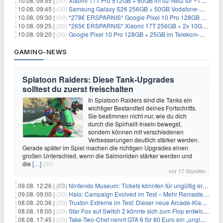
10.08. 09:55 |
(00)
Xiaomi 17T Pro 512GB + 60GB im o2-Netz für ~19,99€/Monat (effektiv -7,22€/Monat)
10.08. 09:45 |
(00)
Samsung Galaxy S26 256GB + 50GB Vodafone-Netz für 19,99€/Monat (effektiv 1,26€/Monat)
10.08. 09:30 |
(00)
*278€ ERSPARNIS* Google Pixel 10 Pro 128GB + 60GB im o2-Netz für ~19,99€/Monat
10.08. 09:25 |
(00)
*265€ ERSPARNIS* Xiaomi 17T 256GB + 2x 10GB im o2-Netz für ~9,98€/Monat
10.08. 09:20 |
(00)
Google Pixel 10 Pro 128GB + 25GB im Telekom-Netz für ~24,99€/Monat (effektiv -9,85€/Monat)
GAMING-NEWS
Splatoon Raiders: Diese Tank-Upgrades
solltest du zuerst freischalten
In Splatoon Raiders sind die Tanks ein
wichtiger Bestandteil deines Fortschritts.
Sie bestimmen nicht nur, wie du dich
durch die Spirhalit-Inseln bewegst,
sondern können mit verschiedenen
Verbesserungen deutlich stärker werden.
Gerade später im Spiel machen die richtigen Upgrades einen
großen Unterschied, wenn die Salmoniden stärker werden und
die
[…]
(00)
vor 17 Stunden
09.08. 12:26 |
(03)
Nintendo Museum: Tickets könnten für ungültig erklärt werden!
09.08. 09:00 |
(00)
Halo: Campaign Evolved im Test – Mehr Remaster als Remake
08.08. 20:36 |
(00)
Truxton Extreme im Test: Dieser neue Arcade-Klassiker verzeiht dir gar nichts
08.08. 18:00 |
(00)
Star Fox auf Switch 2 könnte sich zum Flop entwickeln
08.08. 17:45 |
(00)
Take-Two-Chef nennt GTA 6 für 80 Euro ein „unglaubliches Schnäppchen“