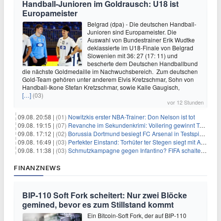
Handball-Junioren im Goldrausch: U18 ist
Europameister
Belgrad (dpa) - Die deutschen Handball-
Junioren sind Europameister. Die
Auswahl von Bundestrainer Erik Wudtke
deklassierte im U18-Finale von Belgrad
Slowenien mit 36: 27 (17: 11) und
bescherte dem Deutschen Handballbund
die nächste Goldmedaille im Nachwuchsbereich. Zum deutschen
Gold-Team gehören unter anderem Elvis Kretzschmar, Sohn von
Handball-Ikone Stefan Kretzschmar, sowie Kalle Gaugisch,
[…]
(03)
vor 12 Stunden
09.08. 20:58 |
(01)
Nowitzkis erster NBA-Trainer: Don Nelson ist tot
09.08. 19:15 |
(07)
Revanche im Sekundenkrimi: Vollering gewinnt Tour
09.08. 17:12 |
(02)
Borussia Dortmund besiegt FC Arsenal in Testspiel mit 3:2
09.08. 16:49 |
(03)
Perfekter Einstand: Torhüter ter Stegen siegt mit Ajax
09.08. 11:38 |
(03)
Schmutzkampagne gegen Infantino? FIFA schaltet auf Angriff
FINANZNEWS
BIP-110 Soft Fork scheitert: Nur zwei Blöcke
gemined, bevor es zum Stillstand kommt
Ein Bitcoin-Soft Fork, der auf BIP-110