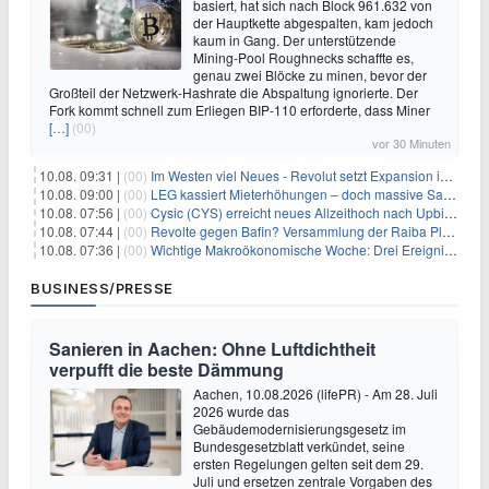
basiert, hat sich nach Block 961.632 von
der Hauptkette abgespalten, kam jedoch
kaum in Gang. Der unterstützende
Mining-Pool Roughnecks schaffte es,
genau zwei Blöcke zu minen, bevor der
Großteil der Netzwerk-Hashrate die Abspaltung ignorierte. Der
Fork kommt schnell zum Erliegen BIP-110 erforderte, dass Miner
[…]
(00)
vor 30 Minuten
10.08. 09:31 |
(00)
Im Westen viel Neues - Revolut setzt Expansion in Europa fort
10.08. 09:00 |
(00)
LEG kassiert Mieterhöhungen – doch massive Sanierungskosten fressen Gewinne auf
10.08. 07:56 |
(00)
Cysic (CYS) erreicht neues Allzeithoch nach Upbit-Listing
10.08. 07:44 |
(00)
Revolte gegen Bafin? Versammlung der Raiba Plankstetten mit brisanter Agenda
10.08. 07:36 |
(00)
Wichtige Makroökonomische Woche: Drei Ereignisse, die Bitcoin beeinflussen könnten
BUSINESS/PRESSE
Sanieren in Aachen: Ohne Luftdichtheit
verpufft die beste Dämmung
Aachen, 10.08.2026 (lifePR) - Am 28. Juli
2026 wurde das
Gebäudemodernisierungsgesetz im
Bundesgesetzblatt verkündet, seine
ersten Regelungen gelten seit dem 29.
Juli und ersetzen zentrale Vorgaben des