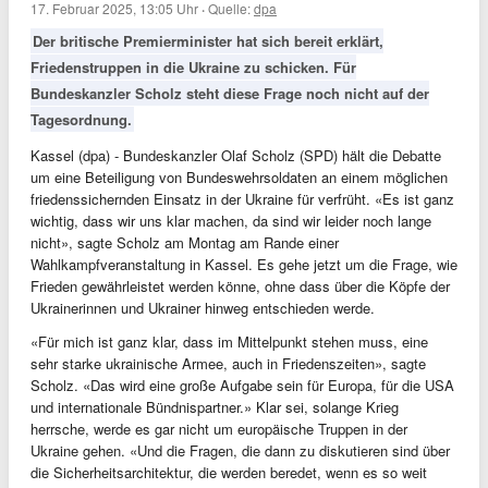
17. Februar 2025, 13:05 Uhr
·
Quelle:
dpa
Der britische Premierminister hat sich bereit erklärt,
Friedenstruppen in die Ukraine zu schicken. Für
Bundeskanzler Scholz steht diese Frage noch nicht auf der
Tagesordnung.
Kassel (dpa) - Bundeskanzler Olaf Scholz (SPD) hält die Debatte
um eine Beteiligung von Bundeswehrsoldaten an einem möglichen
friedenssichernden Einsatz in der Ukraine für verfrüht. «Es ist ganz
wichtig, dass wir uns klar machen, da sind wir leider noch lange
nicht», sagte Scholz am Montag am Rande einer
Wahlkampfveranstaltung in Kassel. Es gehe jetzt um die Frage, wie
Frieden gewährleistet werden könne, ohne dass über die Köpfe der
Ukrainerinnen und Ukrainer hinweg entschieden werde.
«Für mich ist ganz klar, dass im Mittelpunkt stehen muss, eine
sehr starke ukrainische Armee, auch in Friedenszeiten», sagte
Scholz. «Das wird eine große Aufgabe sein für Europa, für die USA
und internationale Bündnispartner.» Klar sei, solange Krieg
herrsche, werde es gar nicht um europäische Truppen in der
Ukraine gehen. «Und die Fragen, die dann zu diskutieren sind über
die Sicherheitsarchitektur, die werden beredet, wenn es so weit