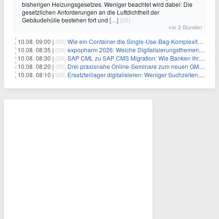
bisherigen Heizungsgesetzes. Weniger beachtet wird dabei: Die
gesetzlichen Anforderungen an die Luftdichtheit der
Gebäudehülle bestehen fort und
[…]
(00)
vor 2 Stunden
10.08. 09:00 |
(00)
Wie ein Container die Single-Use-Bag-Komplexität reduziert
10.08. 08:35 |
(00)
expopharm 2026: Welche Digitalisierungsthemen Apotheken betreffen
10.08. 08:30 |
(00)
SAP CML zu SAP CMS Migration: Wie Banken ihr Sicherheitenmanagement für SAP S/4HANA modernisieren und regulatorische Anforderungen erfüllen
10.08. 08:20 |
(00)
Drei praxisnahe Online-Seminare zum neuen GModG Ende August und Anfang September 2026
10.08. 08:10 |
(00)
Ersatzteillager digitalisieren: Weniger Suchzeiten, mehr Produktivität