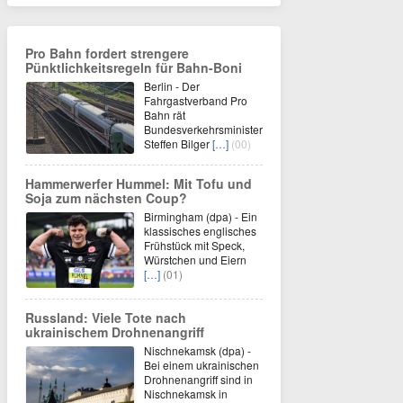
Pro Bahn fordert strengere
Pünktlichkeitsregeln für Bahn-Boni
Berlin - Der
Fahrgastverband Pro
Bahn rät
Bundesverkehrsminister
Steffen Bilger
[…]
(00)
Hammerwerfer Hummel: Mit Tofu und
Soja zum nächsten Coup?
Birmingham (dpa) - Ein
klassisches englisches
Frühstück mit Speck,
Würstchen und Eiern
[…]
(01)
Russland: Viele Tote nach
ukrainischem Drohnenangriff
Nischnekamsk (dpa) -
Bei einem ukrainischen
Drohnenangriff sind in
Nischnekamsk in