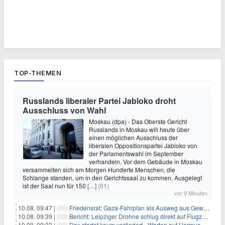
TOP-THEMEN
Russlands liberaler Partei Jabloko droht
Ausschluss von Wahl
Moskau (dpa) - Das Oberste Gericht
Russlands in Moskau will heute über
einen möglichen Ausschluss der
liberalen Oppositionspartei Jabloko von
der Parlamentswahl im September
verhandeln. Vor dem Gebäude in Moskau
versammelten sich am Morgen Hunderte Menschen, die
Schlange standen, um in den Gerichtssaal zu kommen. Ausgelegt
ist der Saal nun für 150
[…]
(01)
vor 9 Minuten
10.08. 09:47 |
(00)
Friedensrat: Gaza-Fahrplan als Ausweg aus Gewaltspirale
10.08. 09:39 |
(00)
Bericht: Leipziger Drohne schlug direkt auf Flugzeug ein
10.08. 09:33 |
(00)
Dax startet kaum verändert - Warten auf Hormus-Öffnung geht weiter