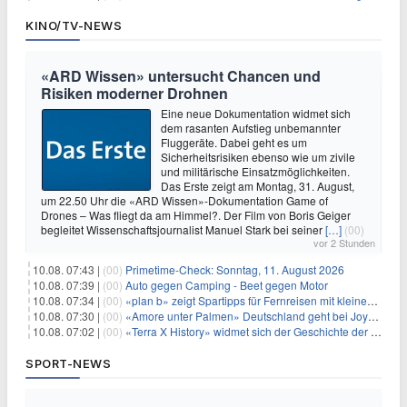
KINO/TV-NEWS
«ARD Wissen» untersucht Chancen und
Risiken moderner Drohnen
Eine neue Dokumentation widmet sich
dem rasanten Aufstieg unbemannter
Fluggeräte. Dabei geht es um
Sicherheitsrisiken ebenso wie um zivile
und militärische Einsatzmöglichkeiten.
Das Erste zeigt am Montag, 31. August,
um 22.50 Uhr die «ARD Wissen»-Dokumentation Game of
Drones – Was fliegt da am Himmel?. Der Film von Boris Geiger
begleitet Wissenschaftsjournalist Manuel Stark bei seiner
[…]
(00)
vor 2 Stunden
10.08. 07:43 |
(00)
Primetime-Check: Sonntag, 11. August 2026
10.08. 07:39 |
(00)
Auto gegen Camping - Beet gegen Motor
10.08. 07:34 |
(00)
«plan b» zeigt Spartipps für Fernreisen mit kleinem Budget
10.08. 07:30 |
(00)
«Amore unter Palmen» Deutschland geht bei Joyn weiter
10.08. 07:02 |
(00)
«Terra X History» widmet sich der Geschichte der deutschen Vereine
SPORT-NEWS