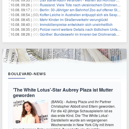
10.08. 09:26 |
(00)
Russland: Viele Tote nach ukrainischem Drohnenangriff
10.08. 09:17 |
(00)
Berlin: 30-Jähriger am Bahnhof Zoo auf offener Straße erschossen
10.08. 08:54 |
(03)
Koffer-Leiche in Australien entpuppt sich als Sexpuppe
10.08. 08:45 |
(00)
Mehr Kinder im Straßenverkehr verunglückt
10.08. 08:40 |
(00)
Immobilienpreise entwickeln sich uneinheitlich
10.08. 08:35 |
(01)
Polizei nennt weitere Details nach tödlichem Unfall auf B470
10.08. 08:26 |
(00)
Günther: Bundeswehr im Inneren bei Drohnenabwehr einsetzen
BOULEVARD-NEWS
'The White Lotus'-Star Aubrey Plaza ist Mutter
geworden
(BANG) - Aubrey Plaza und ihr Partner
Christopher Abbott sind Eltern geworden.
Für die 42-jährige Schauspielerin ist es
das erste Kind. Die 'The White Lotus'-
Darstellerin wurde am vergangenen
Wochenende in New York City mit ihrem