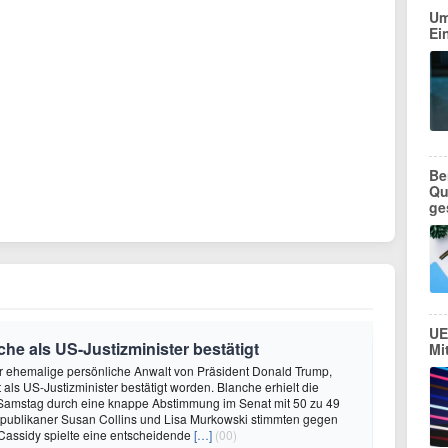
Um
Ei
Be
Qu
ge
UE
e als US-Justizminister bestätigt
Mi
r ehemalige persönliche Anwalt von Präsident Donald Trump,
 als US-Justizminister bestätigt worden. Blanche erhielt die
Samstag durch eine knappe Abstimmung im Senat mit 50 zu 49
publikaner Susan Collins und Lisa Murkowski stimmten gegen
l Cassidy spielte eine entscheidende
[…]
(00)