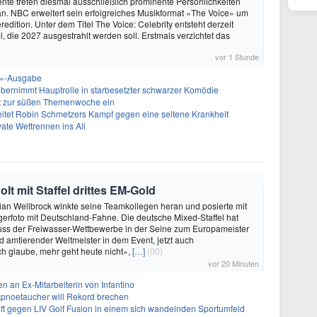
nte treten diesmal ausschließlich prominente Persönlichkeiten
n. NBC erweitert sein erfolgreiches Musikformat «The Voice» um
dition. Unter dem Titel The Voice: Celebrity entsteht derzeit
l, die 2027 ausgestrahlt werden soll. Erstmals verzichtet das
vor 1 Stunde
ht»-Ausgabe
bernimmt Hauptrolle in starbesetzter schwarzer Komödie
t zur süßen Themenwoche ein
itet Robin Schmetzers Kampf gegen eine seltene Krankheit
ate Wettrennen ins All
lt mit Staffel drittes EM-Gold
orian Wellbrock winkte seine Teamkollegen heran und posierte mit
egerfoto mit Deutschland-Fahne. Die deutsche Mixed-Staffel hat
uss der Freiwasser-Wettbewerbe in der Seine zum Europameister
nd amtierender Weltmeister in dem Event, jetzt auch
ch glaube, mehr geht heute nicht»,
[…]
(00)
vor 20 Minuten
n an Ex-Mitarbeiterin von Infantino
: Apnoetaucher will Rekord brechen
ft gegen LIV Golf Fusion in einem sich wandelnden Sportumfeld