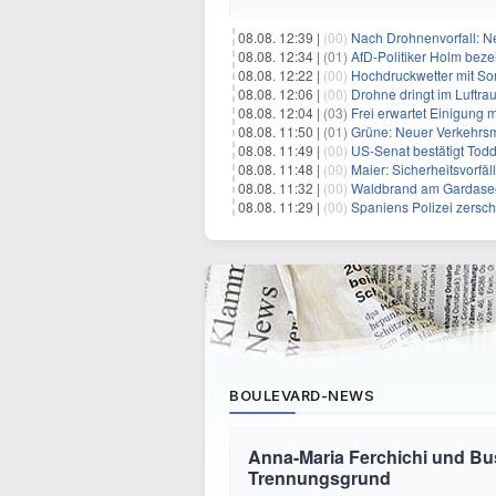
08.08. 12:39 |
(00)
Nach Drohnenvorfall: 
08.08. 12:34 |
(01)
AfD-Politiker Holm beze
08.08. 12:22 |
(00)
Hochdruckwetter mit So
08.08. 12:06 |
(00)
Drohne dringt im Luftra
08.08. 12:04 |
(03)
Frei erwartet Einigung 
08.08. 11:50 |
(01)
Grüne: Neuer Verkehrsm
08.08. 11:49 |
(00)
US-Senat bestätigt Todd
08.08. 11:48 |
(00)
Maier: Sicherheitsvorf
08.08. 11:32 |
(00)
Waldbrand am Gardasee
08.08. 11:29 |
(00)
Spaniens Polizei zersch
BOULEVARD-NEWS
Anna-Maria Ferchichi und Bu
Trennungsgrund