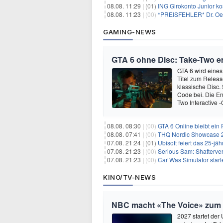
08.08. 11:29 |
(01)
ING Girokonto Junior k
08.08. 11:23 |
(00)
*PREISFEHLER* Dr. Oetk
GAMING-NEWS
GTA 6 ohne Disc: Take-Two e
GTA 6 wird eines
Titel zum Relea
klassische Disc.
Code bei. Die En
Two Interactive 
08.08. 08:30 |
(00)
GTA 6 Online bleibt ein 
08.08. 07:41 |
(00)
THQ Nordic Showcase 20
07.08. 21:24 |
(01)
Ubisoft feiert das 25-j
07.08. 21:23 |
(00)
Serious Sam: Shatterver
07.08. 21:23 |
(00)
Car Was Simulator starte
KINO/TV-NEWS
NBC macht «The Voice» zum 
2027 startet der