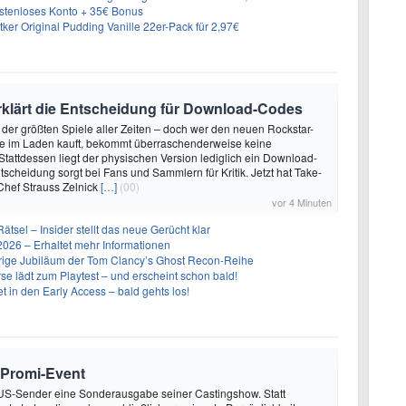
ostenloses Konto + 35€ Bonus
er Original Pudding Vanille 22er-Pack für 2,97€
rklärt die Entscheidung für Download-Codes
 der größten Spiele aller Zeiten – doch wer den neuen Rockstar-
se im Laden kauft, bekommt überraschenderweise keine
 Stattdessen liegt der physischen Version lediglich ein Download-
tscheidung sorgt bei Fans und Sammlern für Kritik. Jetzt hat Take-
-Chef Strauss Zelnick
[…]
(00)
vor 4 Minuten
Rätsel – Insider stellt das neue Gerücht klar
26 – Erhaltet mehr Informationen
ährige Jubiläum der Tom Clancy’s Ghost Recon-Reihe
se lädt zum Playtest – und erscheint schon bald!
t in den Early Access – bald gehts los!
Promi-Event
 US-Sender eine Sonderausgabe seiner Castingshow. Statt