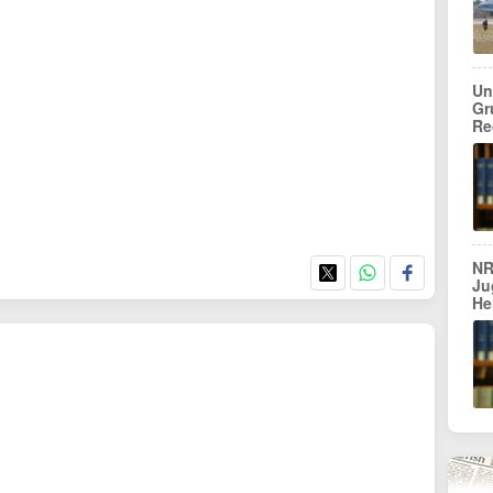
Un
Gr
Re
NR
Ju
He