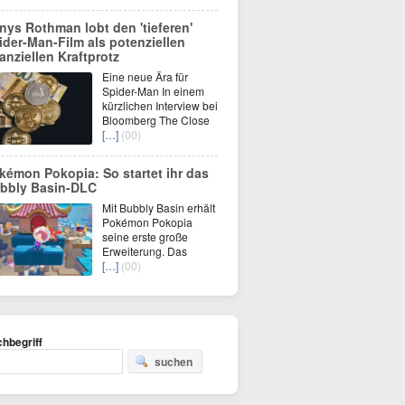
nys Rothman lobt den 'tieferen'
ider-Man-Film als potenziellen
nanziellen Kraftprotz
Eine neue Ära für
Spider-Man In einem
kürzlichen Interview bei
Bloomberg The Close
[…]
(00)
kémon Pokopia: So startet ihr das
bbly Basin-DLC
Mit Bubbly Basin erhält
Pokémon Pokopia
seine erste große
Erweiterung. Das
[…]
(00)
hbegriff
suchen