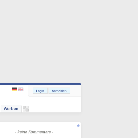
Login
Anmelden
Werben
- keine Kommentare -