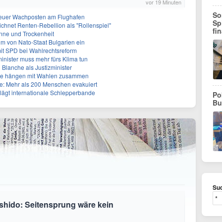
vor 19 Minuten
So
Neuer Wachposten am Flughafen
Sp
ichnet Renten-Rebellion als "Rollenspiel"
fi
nne und Trockenheit
um von Nato-Staat Bulgarien ein
mit SPD bei Wahlrechtsreform
inister muss mehr fürs Klima tun
 Blanche als Justizminister
älle hängen mit Wahlen zusammen
: Mehr als 200 Menschen evakuiert
lägt internationale Schlepperbande
Po
Bu
Suc
shido: Seitensprung wäre kein