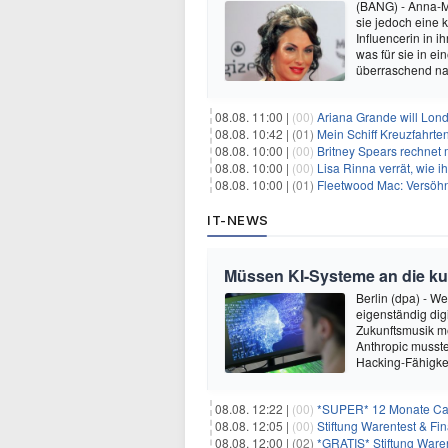
(BANG) - Anna-M
sie jedoch eine
Influencerin in i
was für sie in e
überraschend nac
08.08. 11:00 |
(00)
Ariana Grande will Lond
08.08. 10:42 |
(01)
Mein Schiff Kreuzfahrte
08.08. 10:00 |
(00)
Britney Spears rechnet mi
08.08. 10:00 |
(00)
Lisa Rinna verrät, wie ih
08.08. 10:00 |
(01)
Fleetwood Mac: Versöhn
IT-NEWS
Müssen KI-Systeme an die k
Berlin (dpa) - W
eigenständig dig
Zukunftsmusik m
Anthropic musste
Hacking-Fähigkei
08.08. 12:22 |
(00)
*SUPER* 12 Monate Capi
08.08. 12:05 |
(00)
Stiftung Warentest & F
08.08. 12:00 |
(02)
*GRATIS* Stiftung Ware