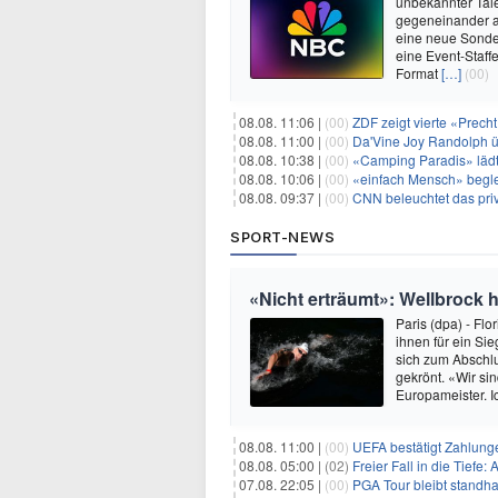
unbekannter Tale
gegeneinander a
eine neue Sondere
eine Event-Staffe
Format
[…]
(00)
08.08. 11:06 |
(00)
ZDF zeigt vierte «Prec
08.08. 11:00 |
(00)
Da'Vine Joy Randolph ü
08.08. 10:38 |
(00)
«Camping Paradis» läd
08.08. 10:06 |
(00)
«einfach Mensch» begle
08.08. 09:37 |
(00)
CNN beleuchtet das priv
SPORT-NEWS
«Nicht erträumt»: Wellbrock ho
Paris (dpa) - Fl
ihnen für ein Si
sich zum Abschl
gekrönt. «Wir si
Europameister. I
08.08. 11:00 |
(00)
UEFA bestätigt Zahlunge
08.08. 05:00 |
(02)
Freier Fall in die Tiefe
07.08. 22:05 |
(00)
PGA Tour bleibt standha