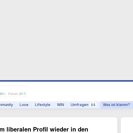
981
) · Forum (
917
)
munity
Lose
Lifestyle
WIN
Umfragen
Was ist klamm?
$$
m liberalen Profil wieder in den