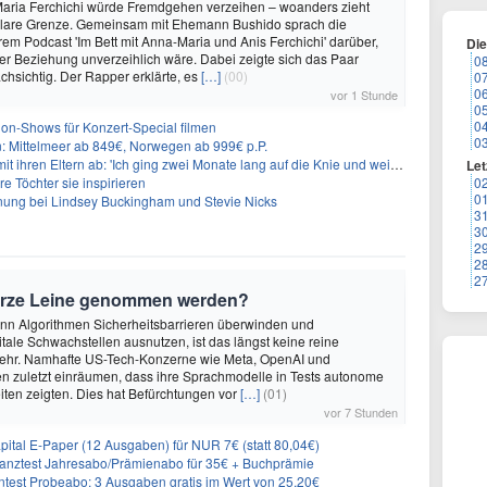
aria Ferchichi würde Fremdgehen verzeihen – woanders zieht
 klare Grenze. Gemeinsam mit Ehemann Bushido sprach die
hrem Podcast 'Im Bett mit Anna-Maria und Anis Ferchichi' darüber,
Di
iner Beziehung unverzeihlich wäre. Dabei zeigte sich das Paar
0
hsichtig. Der Rapper erklärte, es
[…]
(00)
0
0
vor 1 Stunde
0
0
on-Shows für Konzert-Special filmen
0
n: Mittelmeer ab 849€, Norwegen ab 999€ p.P.
t ihren Eltern ab: 'Ich ging zwei Monate lang auf die Knie und weinte'
Let
re Töchter sie inspirieren
0
0
ung bei Lindsey Buckingham und Stevie Nicks
3
3
2
2
2
urze Leine genommen werden?
enn Algorithmen Sicherheitsbarrieren überwinden und
itale Schwachstellen ausnutzen, ist das längst keine reine
ehr. Namhafte US-Tech-Konzerne wie Meta, OpenAI und
n zuletzt einräumen, dass ihre Sprachmodelle in Tests autonome
ten zeigten. Dies hat Befürchtungen vor
[…]
(01)
vor 7 Stunden
tal E-Paper (12 Ausgaben) für NUR 7€ (statt 80,04€)
inanztest Jahresabo/Prämienabo für 35€ + Buchprämie
ntest Probeabo: 3 Ausgaben gratis im Wert von 25,20€