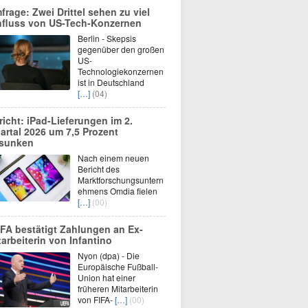
frage: Zwei Drittel sehen zu viel
nfluss von US-Tech-Konzernen
Berlin - Skepsis
gegenüber den großen
US-
Technologiekonzernen
ist in Deutschland
[…]
(04)
richt: iPad-Lieferungen im 2.
artal 2026 um 7,5 Prozent
sunken
Nach einem neuen
Bericht des
Marktforschungsuntern
ehmens Omdia fielen
[…]
(00)
FA bestätigt Zahlungen an Ex-
tarbeiterin von Infantino
Nyon (dpa) - Die
Europäische Fußball-
Union hat einer
früheren Mitarbeiterin
von FIFA-
[…]
(00)