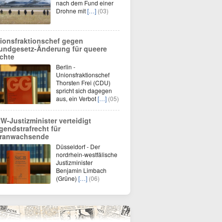
nach dem Fund einer
Drohne mit
[…]
(03)
ionsfraktionschef gegen
undgesetz-Änderung für queere
chte
Berlin -
Unionsfraktionschef
Thorsten Frei (CDU)
spricht sich dagegen
aus, ein Verbot
[…]
(05)
W-Justizminister verteidigt
gendstrafrecht für
ranwachsende
Düsseldorf - Der
nordrhein-westfälische
Justizminister
Benjamin Limbach
(Grüne)
[…]
(06)