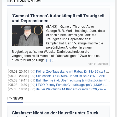
BOULEVARD-NEWS
'Game of Thrones'-Autor kämpft mit Traurigkeit
und Depressionen
(BANG) - 'Game of Thrones'-Autor
George R. R. Martin hat eingeräumt, dass
er nach einem "stressigen Jahr" mit
Traurigkeit und Depressionen zu
kämpfen hat. Der 77-Jährige machte die
persönlichen Angaben in einem
Blogbeitrag auf seiner Website. Darin beschreibt er die
vergangenen zwölf Monate als "überwältigend". Zwar habe es
auch "großartige Dinge,
[…]
(00)
vor 11 Stunden
05.08. 20:40 |
(00)
Kölner Zoo Tageskarte mit Rabatt für 18,49€ statt 29,50€ – einlösbar bis Dezember
05.08. 20:33 |
(00)
Schiesser: Bis zu 50% Rabatt im Sale (~600 Artikel zur Auswahl)
05.08. 19:47 |
(01)
Bali Therme inkl. Übernachtung & Frühstück im Premium Hotel (Bad Oeynhausen) ab 89€ p.P.
05.08. 19:30 |
(00)
LEGO Disney Ferkels Geburtstagsspaß (43305) für 29,10€
05.08. 18:30 |
(00)
deuter Waldfuchs 14 Kinderrucksack für 29,99€ – Amber-maple
IT-NEWS
Glasfaser: Nicht an der Haustür unter Druck