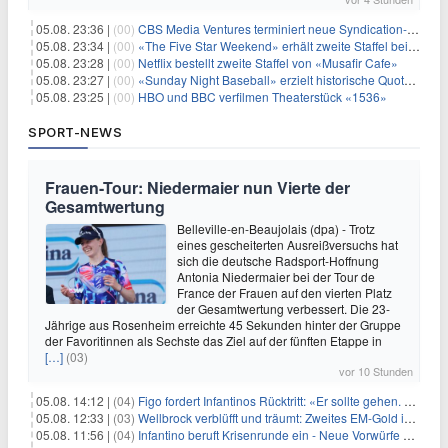
05.08. 23:36 |
(00)
CBS Media Ventures terminiert neue Syndication-Formate
05.08. 23:34 |
(00)
«The Five Star Weekend» erhält zweite Staffel bei Peacock
05.08. 23:28 |
(00)
Netflix bestellt zweite Staffel von «Musafir Cafe»
05.08. 23:27 |
(00)
«Sunday Night Baseball» erzielt historische Quotenserie für NBC
05.08. 23:25 |
(00)
HBO und BBC verfilmen Theaterstück «1536»
SPORT-NEWS
Frauen-Tour: Niedermaier nun Vierte der
Gesamtwertung
Belleville-en-Beaujolais (dpa) - Trotz
eines gescheiterten Ausreißversuchs hat
sich die deutsche Radsport-Hoffnung
Antonia Niedermaier bei der Tour de
France der Frauen auf den vierten Platz
der Gesamtwertung verbessert. Die 23-
Jährige aus Rosenheim erreichte 45 Sekunden hinter der Gruppe
der Favoritinnen als Sechste das Ziel auf der fünften Etappe in
[…]
(03)
vor 10 Stunden
05.08. 14:12 |
(04)
Figo fordert Infantinos Rücktritt: «Er sollte gehen. Jetzt»
05.08. 12:33 |
(03)
Wellbrock verblüfft und träumt: Zweites EM-Gold in Paris
05.08. 11:56 |
(04)
Infantino beruft Krisenrunde ein - Neue Vorwürfe gegen FIFA