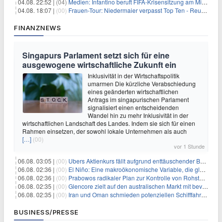
04.08. 22:52 |
(04)
Medien: Infantino beruft FIFA-Krisensitzung am Mittwoch ein
04.08. 18:07 |
(00)
Frauen-Tour: Niedermaier verpasst Top Ten - Reusser siegt
FINANZNEWS
Singapurs Parlament setzt sich für eine
ausgewogene wirtschaftliche Zukunft ein
Inklusivität in der Wirtschaftspolitik
umarmen Die kürzliche Verabschiedung
eines geänderten wirtschaftlichen
Antrags im singapurischen Parlament
signalisiert einen entscheidenden
Wandel hin zu mehr Inklusivität in der
wirtschaftlichen Landschaft des Landes. Indem sie sich für einen
Rahmen einsetzen, der sowohl lokale Unternehmen als auch
[…]
(00)
vor 1 Stunde
06.08. 03:05 |
(00)
Ubers Aktienkurs fällt aufgrund enttäuschender Buchungsprognose
06.08. 02:36 |
(00)
El Niño: Eine makroökonomische Variable, die globale Wirtschaftslandschaften umgestaltet
06.08. 02:36 |
(00)
Prabowos radikaler Plan zur Kontrolle von Rohstoffexporten steht vor konkurrierenden Visionen
06.08. 02:35 |
(00)
Glencore zielt auf den australischen Markt mit bevorstehendem Sekundärlisting
06.08. 02:35 |
(00)
Iran und Oman schmieden potenziellen Schifffahrtsvertrag im Hormuskanal
BUSINESS/PRESSE