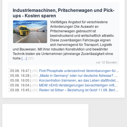
Industriemaschinen, Pritschenwagen und Pick-
ups - Kosten sparen
Vielfältiges Angebot für verschiedene
Anforderungen Die Auswahl an
Pritschenwagen gebraucht ist
beeindruckend und wirtschaftlich attraktiv.
Diese zuverlässigen Fahrzeuge eignen
sich hervorragend für Transport, Logistik
und Bauwesen. Mit ihrer robusten Konstruktion und bewährter
Technik bieten sie Unternehmen jahrelange Zuverlässigkeit ohne
hohe
[…]
(00)
vor 12 Stunden
05.08. 16:47 |
(00)
First Phosphate unterzeichnet Vereinbarungen für nicht zu refundierende Zuwendungen in Höhe von 4,84 Mio. $ von der kanadischen Regierung für Straßeninfrastruktur und Stromübertragungsleitungen
05.08. 16:28 |
(00)
„Made in Germany“ oder nur deutsche Adresse? So erkennen Sie, wo Ihre Leiterplatten wirklich gefertigt werden
05.08. 16:05 |
(00)
Konzentration trainieren, wo das Leben stattfindet: Mobile EEG-Technologie bringt Neurofeedback in den Alltag
05.08. 16:04 |
(00)
MEW: nEHS-Versteigerungen benachteiligen mittelständische Unternehmen
05.08. 15:45 |
(00)
Reden ist Silber – Beziehung ist Gold! 11.08. Berlin – 18:30 Uhr