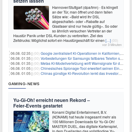
setzen lassen
Hannover/Stuttgart (dpa/tmn) - Es klingelt
an der Tür, man öffnet und dann fallen
Sätze wie: «Bald wird Ihr DSL
abgeschaltet» oder «Rabatte auf
Glasfaser sind nur heute gültig». So oder
so ähnlich versuchen Vertreter an der
Haustür Panik unter DSL-Kunden zu verbreiten. Ziel des
Zeitdrucks: Möglichst sofort ein Haustürgeschäft für einen
[…]
(00)
vor 3 Minuten
06.08. 02:35 |
(00)
Google zentralisiert KI-Operationen in Kalifornien, um Rivale Anthropic und OpenAI zu überholen
06.08. 01:35 |
(00)
Vorbestellungen für Samsungs faltbares Telefon steigen um 30 % in einem wettbewerbsintensiven Markt
06.08. 01:35 |
(00)
Metas KI-Modellverletzung wirft Warnsignale für die Technologieaufsicht auf
06.08. 01:05 |
(00)
Chinesisches Spionage-Tool erweitert seinen Einfluss auf 13 Länder und weckt Sicherheitsbedenken
06.08. 01:05 |
(00)
Chinas günstige KI-Revolution lenkt das Investoreninteresse auf Internet-Riesen
GAMING-NEWS
Yu‑Gi‑Oh! erreicht neuen Rekord –
Feier‑Events gestartet
Konami Digital Entertainment, B.V.
(KONAMI) hat heute insgesamt mehr als
100 Millionen Downloads für Yu-Gi-Oh!
MASTER DUEL, das digitale Kartenspiel,
in dem Duellanten das vollständige Yu-