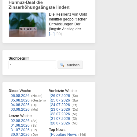
Hormuz-Deal die
Zinserhöhungsängste lindert
Die Resilienz von Gold
inmitten geopolitischer
Entwicklungen Der
jüngste Anstieg der
[…]
(00)
Suchbegriff
suchen
Diese
Woche
Vorletzte
Woche
06.08.2026
26.07.2026
(Heute)
(So)
05.08.2026
25.07.2026
(Gestern)
(Sa)
04.08.2026
24.07.2026
(Di)
(Fr)
03.08.2026
23.07.2026
(Mo)
(Do)
22.07.2026
(Mi)
Letzte
Woche
21.07.2026
(Di)
02.08.2026
(So)
20.07.2026
(Mo)
01.08.2026
(Sa)
Top
News
31.07.2026
(Fr)
30.07.2026
Populäre News
(Do)
(14d)