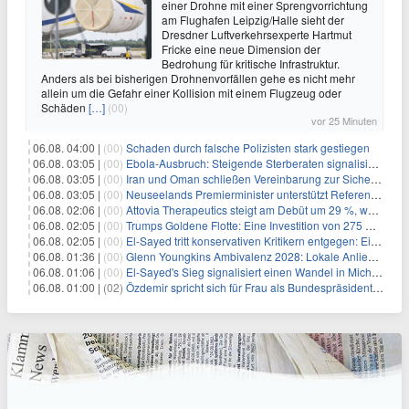
einer Drohne mit einer Sprengvorrichtung
am Flughafen Leipzig/Halle sieht der
Dresdner Luftverkehrsexperte Hartmut
Fricke eine neue Dimension der
Bedrohung für kritische Infrastruktur.
Anders als bei bisherigen Drohnenvorfällen gehe es nicht mehr
allein um die Gefahr einer Kollision mit einem Flugzeug oder
Schäden
[…]
(00)
vor 25 Minuten
06.08. 04:00 |
(00)
Schaden durch falsche Polizisten stark gestiegen
06.08. 03:05 |
(00)
Ebola-Ausbruch: Steigende Sterberaten signalisieren dringenden Bedarf an verbesserter Gesundheitsinfrastruktur
06.08. 03:05 |
(00)
Iran und Oman schließen Vereinbarung zur Sicherung des Schiffsverkehrs durch die Straße von Hormuz
06.08. 03:05 |
(00)
Neuseelands Premierminister unterstützt Referendum über das Wahlsystem: Ein Schritt in Richtung verbesserter demokratischer Beteiligung
06.08. 02:06 |
(00)
Attovia Therapeutics steigt am Debüt um 29 %, was starkes Investorenvertrauen in biotechnologische Innovation signalisiert
06.08. 02:05 |
(00)
Trumps Goldene Flotte: Eine Investition von 275 Milliarden Dollar in militärische Macht
06.08. 02:05 |
(00)
El-Sayed tritt konservativen Kritikern entgegen: Ein Blick auf die wirtschaftliche Landschaft
06.08. 01:36 |
(00)
Glenn Youngkins Ambivalenz 2028: Lokale Anliegen mit nationalen Ambitionen in Einklang bringen
06.08. 01:06 |
(00)
El-Sayed's Sieg signalisiert einen Wandel in Michigans politischer Landschaft
06.08. 01:00 |
(02)
Özdemir spricht sich für Frau als Bundespräsidentin aus