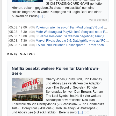
Gi-Oh! TRADING CARD GAME genießen
können, bekanntgegeben. Zu diesem Anlass läuft nun eine
zeitlich begrenzte In-Game-Kampagne mit Login-Boni und einer
Auswahl an Packs
[…]
(00)
vor 8 Stunden
05.08. 19:00 |
(00)
Pokémon wie nie zuvor: Fan-Mod bringt VR und Ego-Perspektive nach Kanto
05.08. 18:30 |
(00)
Mehr Werbung auf PlayStation? Sony soll neue Einnahmequellen prüfen
05.08. 18:00 |
(00)
30 Jahre Resident Evil werden begehbar, samt „lebensgroßem Leon“
05.08. 17:30 |
(00)
Marvel Rivals Update 9.5: Dateigröße wird auf PC und Konsolen deutlich reduziert
05.08. 17:00 |
(00)
EA soll 700 Millionen Dollar sparen – droht nach der Übernahme die nächste Entlassungswelle?
KINO/TV-NEWS
Netflix besetzt weitere Rollen für Dan-Brown-
Serie
Cherry Jones, Corey Stoll, Rob Delaney
und Abbey Lee verstärken die Adaption
von «The Secret of Secrets». Für die
Serienadaption von Dan Browns Roman
The Lost Symbol hat Netflix vier weitere
Schauspieler verpflichtet. Neu zum
Ensemble stoßen Cherry Jones («Succession», «The Handmaid's
Tale»), Corey Stoll («Billions»), Rob Delaney («Catastrophe»)
und Abbey Lee («Black Rabbit»). Bereits zuvor
[…]
(00)
vor 4 Stunden