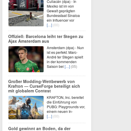
Culiacán (dpa) - In
Mexiko ist im von
Gewalt geprägten
Bundesstaat Sinaloa
ein Influencer vor
[…]
(00)
Offiziell: Barcelona leiht ter Stegen zu
Ajax Amsterdam aus
Amsterdam (dpa) - Nun
ist es perfekt: Marc-
André ter Stegen spielt
in der kommenden
Saison bei
[…]
(05)
Großer Modding‑Wettbewerb von
Krafton — CurseForge beteiligt sich
mit globalem Contest
KRAFTON, Inc. bereitet
die Einführung von
PUBG: Playgrounds vor,
einem neuen In-
[…]
(00)
Gold gewinnt an Boden, da der