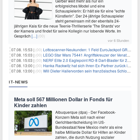
Gerber weit mehr als nur ein
erfolgreiches Model und eine
Schauspielerin: Er hält sie für eine "echte
Künstlerin". Der 24-jährige Schauspieler
steht gemeinsam mit der ebenfalls 24-
jährigen Kaia für die neue Teenie-Thrillerserie 'The Shards' vor
der Kamera und findet für seine Kollegin nur lobende Worte. Im
Gespräch
[…]
(00)
vor 6 Stunden
07.08. 15:53 |
(00)
Lottoscanner-Neukunden: 1 Feld EuroJackpot GRATIS spielen
07.08. 15:03 |
(00)
LEGO Star Wars 75441 Angriffskreuzer der Venator-Klasse für 50,25€
07.08. 15:03 |
(00)
NERF Elite 2.0 Eaglepoint RD-8 Dart-Blaster für 20,49€
07.08. 13:00 |
(00)
Hanka Rackwitz hat sich ihren Ex-Partner zurück ins Haus geholt
07.08. 13:00 |
(00)
Will Dieter Hallervorden sein französisches Schloss verkaufen?
IT-NEWS
Meta soll 567 Millionen Dollar in Fonds für
Kinder zahlen
Albuquerque (dpa) - Der Facebook-
Konzern Meta soll nach einer
Gerichtsentscheidung im US-
Bundesstaat New Mexico mehr als eine
halbe Milliarde Dollar für Hilfen an Kinder
zahlen, die durch Nutzung sozialer