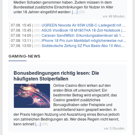
Medien Schaden genommen haben. Zudem müssen in dem
Bundesstaat zusätzliche Einschränkungen für Nutzer im Alter
unter 18 Jahren eingeführt werden:
[…]
(00)
vor 49 Minuten
07.08. 15:45 |
(00)
UGREEN Nexode Air 65W USB-C-Ladegerät mit GaN-Technik für 24,99€
07.08. 15:45 |
(00)
ASUS VivoBook 18 M1807HA 18-Zoll-Notebook (Ryzen 7, 16GB) für 734,57€
07.08. 14:00 |
(00)
Caravan SandWitch: Erkundungsabenteuer ab 13.08. gratis im Epic Games Store
07.08. 13:11 |
(00)
iPhone 18 Pro zum Marktstart möglicherweise nur begrenzt verfügbar
07.08. 13:00 |
(00)
Süddeutsche Zeitung SZ Plus Basis-Abo 10 Wochen für 10€
GAMING-NEWS
Bonusbedingungen richtig lesen: Die
häufigsten Stolperfallen
Online-Casino-Boni wirken auf den
ersten Blick oft unkompliziert: Ein
bestimmter Betrag wird eingezahlt, das
Casino gewährt zusätzliches
Bonusguthaben oder Freispiele und
anschließend kann gespielt werden. In
der Praxis hängen Nutzung und Auszahlung eines Bonus jedoch
von zahlreichen Bedingungen ab. Wer diese Regeln nicht kennt,
kann schnell
[…]
(00)
vor 3 Stunden