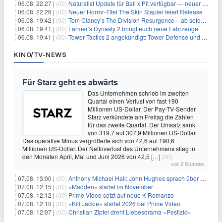
06.08. 22:27 |
(00)
Naturalist Update für Ball x Pit verfügbar — neuer Content auf allen Plattformen
06.08. 22:26 |
(00)
Neuer Horror‑Titel The Skin Stapler feiert Release
06.08. 19:42 |
(00)
Tom Clancy’s The Division Resurgence – ab sofort für euch verfügbar
06.08. 19:41 |
(00)
Farmer’s Dynasty 2 bringt euch neue Fahrzeuge
06.08. 19:41 |
(00)
Tower Tactics 2 angekündigt: Tower Defense und Deckbuilding Kombo kehrt zurück
KINO/TV-NEWS
Für Starz geht es abwärts
Das Unternehmen schrieb im zweiten
Quartal einen Verlust von fast 190
Millionen US-Dollar. Der Pay-TV-Sender
Starz verkündete am Freitag die Zahlen
für das zweite Quartal. Der Umsatz sank
von 319,7 auf 307,9 Millionen US-Dollar.
Das operative Minus vergrößerte sich von 42,6 auf 190,6
Millionen US-Dollar. Der Nettoverlust des Unternehmens stieg in
den Monaten April, Mai und Juni 2026 von 42,5
[…]
(00)
vor 2 Stunden
07.08. 13:00 |
(00)
Anthony Michael Hall: John Hughes sprach über eine Fortsetzung von 'The Breakfast Club'
07.08. 12:15 |
(00)
«Madden» startet im November
07.08. 12:12 |
(00)
Prime Video setzt auf neue K-Romanze
07.08. 12:10 |
(00)
«Kill Jackie» startet 2026 bei Prime Video
07.08. 12:07 |
(00)
Christian Zipfel dreht Liebesdrama «Pestizid»