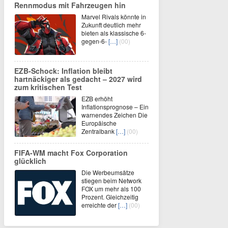
Rennmodus mit Fahrzeugen hin
Marvel Rivals könnte in
Zukunft deutlich mehr
bieten als klassische 6-
gegen-6-
[…]
(00)
EZB-Schock: Inflation bleibt
hartnäckiger als gedacht – 2027 wird
zum kritischen Test
EZB erhöht
Inflationsprognose – Ein
warnendes Zeichen Die
Europäische
Zentralbank
[…]
(00)
FIFA-WM macht Fox Corporation
glücklich
Die Werbeumsätze
stiegen beim Network
FOX um mehr als 100
Prozent. Gleichzeitig
erreichte der
[…]
(00)