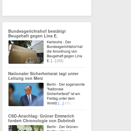
Bundesgerichtshof bestätigt
Beugehaft gegen Lina E.
Karlsruhe - Der
Bundesgerichtshof hat
die Anordnung von
Beugehaft gegen Lina
E.
[…]
(02)
Nationaler Sicherheitsrat tagt unter
Leitung von Merz
Berlin - Der sogenannte
"Nationale
Sicherheitsrat" ist am
Freitag unter dem
Vorsitz
[…]
(00)
CSD-Anschlag: Grüner Emmerich
fordert Chronologie von Dobrindt
Berlin - Der Grünen-