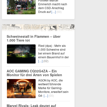
Politiker Marcel
Emmerich macht nach
dem CSD-Anschlag
Druck auf
[…]
(00)
Schweinestall in Flammen – über
1.000 Tiere tot
Ried (dpa) - Mehr als
1.000 Schweine sind
bei einem Brand auf
einem Bauernhof in der
[…]
(02)
AOC GAMING CQ32G4ZA – Ein
Monitor für drei Arten von Spielen
AGON by AOC, die
weltweit führende
Marke für Gaming-
Monitore, erweitert sein
G4-
[…]
(00)
Marvel Rivals: Leak deutet auf