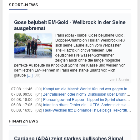
SPORT-NEWS
Gose bejubelt EM-Gold - Wellbrock in der Seine
ausgebremst
Paris (dpa) - Isabel Gose bejubelte Gold,
Doppel-Champion Florian Wellbrock ließ
sich seine Laune auch vom verpassten
Titel-Hattrick nicht vermiesen: Die
deutschen Freiwasser-Schwimmer
zeigten auch ohne die lange mögliche
perfekte Ausbeute im Knockout Sprint ihre Klasse und weisen vor
dem letzten EM-Rennen in Paris eine starke Bilanz vor. «Ich
glaube
[…]
(00)
vor 1 Stunde
07.08. 11:46 |
(00)
Kampf um die Macht: Wer ist für und wer gegen Infantino?
07.08. 09:50 |
(01)
Zentralisieren oder nicht? Diskussion über Drohnenabwehr
06.08. 18:00 |
(01)
Pienaar gewinnt Etappe - Lippert im Sprint chancenlos
06.08. 17:05 |
(06)
Infantino räumt Fehler ein - UEFA: Ändert nichts an Boykott
06.08. 16:05 |
(02)
Real-Wechsel fix: Diomande ist Leipzigs Rekordtransfer
FINANZNEWS
Cardano (ADA) zeigt starkes bullisches Signal