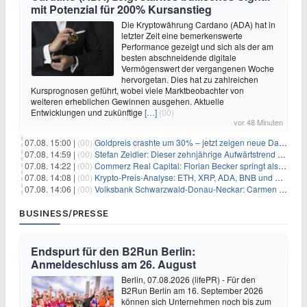
mit Potenzial für 200% Kursanstieg
Die Kryptowährung Cardano (ADA) hat in
letzter Zeit eine bemerkenswerte
Performance gezeigt und sich als der am
besten abschneidende digitale
Vermögenswert der vergangenen Woche
hervorgetan. Dies hat zu zahlreichen
Kursprognosen geführt, wobei viele Marktbeobachter von
weiteren erheblichen Gewinnen ausgehen. Aktuelle
Entwicklungen und zukünftige
[…]
(00)
vor 48 Minuten
07.08. 15:00 |
(00)
Goldpreis crashte um 30% – jetzt zeigen neue Daten: War es berechtigt?
07.08. 14:59 |
(00)
Stefan Zeidler: Dieser zehnjährige Aufwärtstrend macht mich optimistisch
07.08. 14:22 |
(00)
Commerz Real Capital: Florian Becker springt als Leiter ein
07.08. 14:08 |
(00)
Krypto-Preis-Analyse: ETH, XRP, ADA, BNB und HYPE
07.08. 14:06 |
(00)
Volksbank Schwarzwald-Donau-Neckar: Carmen Wedam übernimmt Aufsichtsratsvorsitz
BUSINESS/PRESSE
Endspurt für den B2Run Berlin:
Anmeldeschluss am 26. August
Berlin, 07.08.2026 (lifePR) - Für den
B2Run Berlin am 16. September 2026
können sich Unternehmen noch bis zum