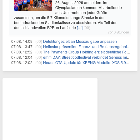
26. August 2026 anmelden. Im
Olympiastadion kommen Mitarbeitende
aus Unternehmen jeder Größe
zusammen, um die 5,7 Kilometer lange Strecke in der
beeindruckenden Stadionkulisse zu absolvieren. Als Teil der
deutschlandweiten B2Run Laufserie
[…]
(00)
vor 3 Stunden
07.08. 14:09 |
(00)
Detektor gezielt an Messaufgabe anpassen
07.08. 13:47 |
(00)
Heliostar präsentiert Finanz- und Betriebsergebnis für das zweite Quartal 2026 mit Goldproduktion und Barreserven in Rekordhöhe
07.08. 12:52 |
(00)
The Payments Group Holding erzielt deutliche Fortschritte bei ihren AI-Projekten
07.08. 12:04 |
(00)
emmiDAY: Streetfoodfestival verbindet Genuss mit Engagement gegen Brustkrebs
07.08. 12:02 |
(00)
Neues OTA-Update für XPENG Modelle: XOS 5.9.5 erweitert Sicherheits-, Lade- und Komfortfunktionen