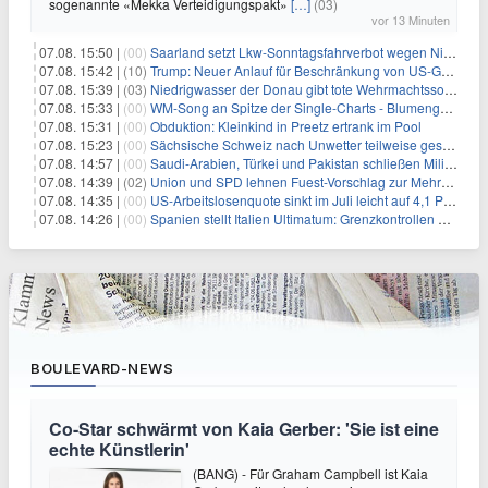
sogenannte «Mekka Verteidigungspakt»
[…]
(03)
vor 13 Minuten
07.08. 15:50 |
(00)
Saarland setzt Lkw-Sonntagsfahrverbot wegen Niedrigwasser aus
07.08. 15:42 |
(10)
Trump: Neuer Anlauf für Beschränkung von US-Geburtsrecht
07.08. 15:39 |
(03)
Niedrigwasser der Donau gibt tote Wehrmachtssoldaten frei
07.08. 15:33 |
(00)
WM-Song an Spitze der Single-Charts - Blumengarten auf Platz zwei
07.08. 15:31 |
(00)
Obduktion: Kleinkind in Preetz ertrank im Pool
07.08. 15:23 |
(00)
Sächsische Schweiz nach Unwetter teilweise gesperrt
07.08. 14:57 |
(00)
Saudi-Arabien, Türkei und Pakistan schließen Militärbündnis
07.08. 14:39 |
(02)
Union und SPD lehnen Fuest-Vorschlag zur Mehrwertsteuer ab
07.08. 14:35 |
(00)
US-Arbeitslosenquote sinkt im Juli leicht auf 4,1 Prozent
07.08. 14:26 |
(00)
Spanien stellt Italien Ultimatum: Grenzkontrollen beenden
BOULEVARD-NEWS
Co-Star schwärmt von Kaia Gerber: 'Sie ist eine
echte Künstlerin'
(BANG) - Für Graham Campbell ist Kaia