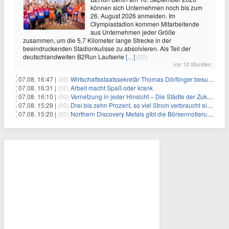
können sich Unternehmen noch bis zum
26. August 2026 anmelden. Im
Olympiastadion kommen Mitarbeitende
aus Unternehmen jeder Größe
zusammen, um die 5,7 Kilometer lange Strecke in der
beeindruckenden Stadionkulisse zu absolvieren. Als Teil der
deutschlandweiten B2Run Laufserie
[…]
(00)
vor 12 Stunden
07.08. 16:47 |
(00)
Wirtschaftsstaatssekretär Thomas Dörflinger besucht Handwerksbetrieb im Kammerbezirk Freiburg
07.08. 16:31 |
(00)
Arbeit macht Spaß oder krank
07.08. 16:10 |
(00)
Vernetzung in jeder Hinsicht – Die Städte der Zukunft sind grün-blau
07.08. 15:29 |
(00)
Drei bis zehn Prozent, so viel Strom verbraucht ein Aufzug im Gebäude
07.08. 15:20 |
(00)
Northern Discovery Metals gibt die Börsennotierung an der Frankfurter Wertpapierbörse bekannt