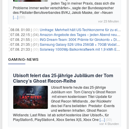
jeden Tag in meiner Praxis, dass sich die
Probleme immer weiter verschärfen», sagte der Bundessprecher
des Pädiater-Berufsverbandes BVKJ, Jakob Maske, der «Neuen
[…]
(00)
vor 23 Minuten
08.08. 01:00 |
(00)
Umfrage: Mehrheit hält US-Techkonzerne für zu einflussreich
07.08. 22:15 |
(04)
Amazon-Angebote des Tages – jeden Abend neue Deals zum Stöbern
07.08. 21:55 |
(00)
ING Dream-Team: 300€ Prämie für Girokonto + Direkt-Depot
07.08. 21:35 |
(01)
Samsung Galaxy S26 Ultra 256GB + 70GB Vodafone-Netz für 34,99€/Monat (effektiv 4,74€/Monat)
07.08. 21:33 |
(00)
Solarway 1000Wp Balkonkraftwerk mit 1,9 kWh EcoFlow-Speicher für 719€ + 30€ Filial-Gutschein
GAMING-NEWS
Ubisoft feiert das 25-jährige Jubiläum der Tom
Clancy’s Ghost Recon-Reihe
Ubisoft feierte heute das 25-jährige
Jubiläum von Tom Clancy’s Ghost Recon
mit einem kostenlosen Titel-Update für
Ghost Recon Wildlands , der Rückkehr
des bei Fans beliebten Predator -Events
und weiteren Inhalten. Ghost Recon
Wildlands: Last Rites ist ab sofort kostenlos über Ubisoft+, für
PlayStation5, PlayStation4, Xbox Series X|S, Xbox One
[…]
(00)
vor 4 Stunden