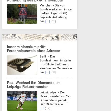
Aufhebung des Lkw-Fahrverbots
München - Die von
Bundesverkehrsminister
Steffen Bilger (CDU)
geplante Aufhebung
des
[…]
(01)
Innenministerium prüft
Personalausweis ohne Adresse
Berlin - Das
Bundesinnenministeriu
m prüft die Einführung
einer neuen Generation
des
[…]
(00)
Real-Wechsel fix: Diomande ist
Leipzigs Rekordtransfer
Leipzig (dpa) - Der
Rekordtransfer von Yan
Diomande ist perfekt.
Der 19 Jahre alte
[…]
(02)