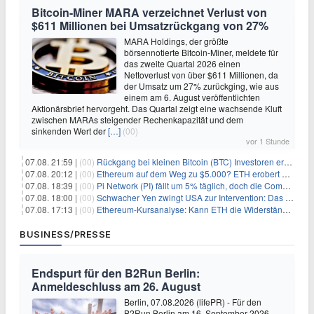
Bitcoin-Miner MARA verzeichnet Verlust von
$611 Millionen bei Umsatzrückgang von 27%
MARA Holdings, der größte
börsennotierte Bitcoin-Miner, meldete für
das zweite Quartal 2026 einen
Nettoverlust von über $611 Millionen, da
der Umsatz um 27% zurückging, wie aus
einem am 6. August veröffentlichten
Aktionärsbrief hervorgeht. Das Quartal zeigt eine wachsende Kluft
zwischen MARAs steigender Rechenkapazität und dem
sinkenden Wert der
[…]
(00)
vor 1 Stunde
07.08. 21:59 |
(00)
Rückgang bei kleinen Bitcoin (BTC) Investoren erreicht Höchststand seit Dezember 2024
07.08. 20:12 |
(00)
Ethereum auf dem Weg zu $5.000? ETH erobert wichtige Marke zurück, während Institutionen weiter akkumulieren
07.08. 18:39 |
(00)
Pi Network (PI) fällt um 5% täglich, doch die Community bleibt optimistisch
07.08. 18:00 |
(00)
Schwacher Yen zwingt USA zur Intervention: Das größte Risiko seit 15 Jahren
07.08. 17:13 |
(00)
Ethereum-Kursanalyse: Kann ETH die Widerstände der gleitenden Durchschnitte überwinden?
BUSINESS/PRESSE
Endspurt für den B2Run Berlin:
Anmeldeschluss am 26. August
Berlin, 07.08.2026 (lifePR) - Für den
B2Run Berlin am 16. September 2026