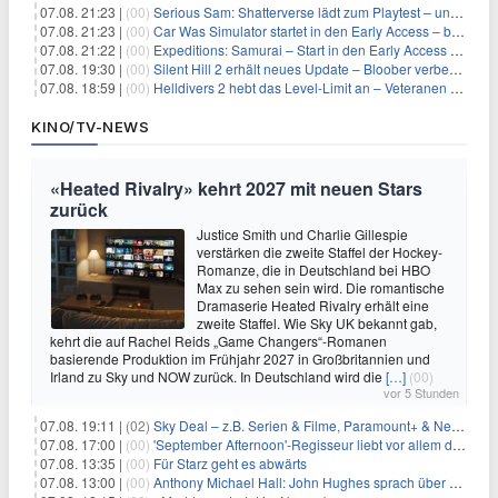
07.08. 21:23 |
(00)
Serious Sam: Shatterverse lädt zum Playtest – und erscheint schon bald!
07.08. 21:23 |
(00)
Car Was Simulator startet in den Early Access – bald gehts los!
07.08. 21:22 |
(00)
Expeditions: Samurai – Start in den Early Access ab heute im feudalen Japan
07.08. 19:30 |
(00)
Silent Hill 2 erhält neues Update – Bloober verbessert Grafik und Performance
07.08. 18:59 |
(00)
Helldivers 2 hebt das Level-Limit an – Veteranen können endlich weiter aufsteigen
KINO/TV-NEWS
«Heated Rivalry» kehrt 2027 mit neuen Stars
zurück
Justice Smith und Charlie Gillespie
verstärken die zweite Staffel der Hockey-
Romanze, die in Deutschland bei HBO
Max zu sehen sein wird. Die romantische
Dramaserie Heated Rivalry erhält eine
zweite Staffel. Wie Sky UK bekannt gab,
kehrt die auf Rachel Reids „Game Changers“-Romanen
basierende Produktion im Frühjahr 2027 in Großbritannien und
Irland zu Sky und NOW zurück. In Deutschland wird die
[…]
(00)
vor 5 Stunden
07.08. 19:11 |
(02)
Sky Deal – z.B. Serien & Filme, Paramount+ & Netflix für 19,99€/Monat
07.08. 17:00 |
(00)
'September Afternoon'-Regisseur liebt vor allem die 'Banalität' in seinen Filmen
07.08. 13:35 |
(00)
Für Starz geht es abwärts
07.08. 13:00 |
(00)
Anthony Michael Hall: John Hughes sprach über eine Fortsetzung von 'The Breakfast Club'