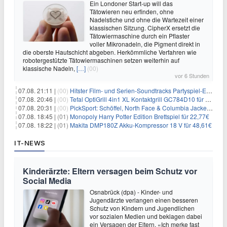
Ein Londoner Start-up will das
Tätowieren neu erfinden, ohne
Nadelstiche und ohne die Wartezeit einer
klassischen Sitzung. CipherX ersetzt die
Tätowiermaschine durch ein Pflaster
voller Mikronadeln, die Pigment direkt in
die oberste Hautschicht abgeben. Herkömmliche Verfahren wie
robotergestützte Tätowiermaschinen setzen weiterhin auf
klassische Nadeln,
[…]
(00)
vor 6 Stunden
07.08. 21:11 |
(00)
Hitster Film- und Serien-Soundtracks Partyspiel-Erweiterung für 6,99€
07.08. 20:46 |
(00)
Tefal OptiGrill 4in1 XL Kontaktgrill GC784D10 für 239,99€
07.08. 20:31 |
(00)
PickSport: Schöffel, North Face & Columbia Jacken ab 39,60€
07.08. 18:45 |
(01)
Monopoly Harry Potter Edition Brettspiel für 22,77€
07.08. 18:22 |
(01)
Makita DMP180Z Akku-Kompressor 18 V für 48,61€
IT-NEWS
Kinderärzte: Eltern versagen beim Schutz vor
Social Media
Osnabrück (dpa) - Kinder- und
Jugendärzte verlangen einen besseren
Schutz von Kindern und Jugendlichen
vor sozialen Medien und beklagen dabei
ein Versagen der Eltern. «Ich merke fast