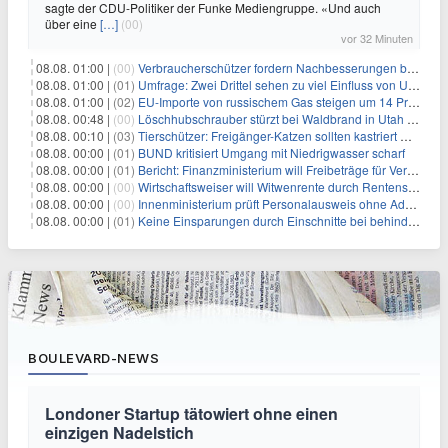
sagte der CDU-Politiker der Funke Mediengruppe. «Und auch
über eine
[…]
(00)
vor 32 Minuten
08.08. 01:00 |
(00)
Verbraucherschützer fordern Nachbesserungen bei Frühstartrente
08.08. 01:00 |
(01)
Umfrage: Zwei Drittel sehen zu viel Einfluss von US-Tech-Konzernen
08.08. 01:00 |
(02)
EU-Importe von russischem Gas steigen um 14 Prozent
08.08. 00:48 |
(00)
Löschhubschrauber stürzt bei Waldbrand in Utah ab
08.08. 00:10 |
(03)
Tierschützer: Freigänger-Katzen sollten kastriert werden
08.08. 00:00 |
(01)
BUND kritisiert Umgang mit Niedrigwasser scharf
08.08. 00:00 |
(01)
Bericht: Finanzministerium will Freibeträge für Vereine senken
08.08. 00:00 |
(00)
Wirtschaftsweiser will Witwenrente durch Rentensplitting ersetzen
08.08. 00:00 |
(00)
Innenministerium prüft Personalausweis ohne Adresse
08.08. 00:00 |
(01)
Keine Einsparungen durch Einschnitte bei behinderten Kindern
BOULEVARD-NEWS
Londoner Startup tätowiert ohne einen
einzigen Nadelstich