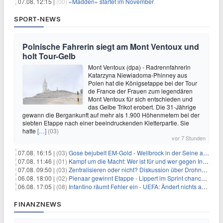
07.08. 12:15 |
(00)
«Madden» startet im November
SPORT-NEWS
Polnische Fahrerin siegt am Mont Ventoux und
holt Tour-Gelb
Mont Ventoux (dpa) - Radrennfahrerin
Katarzyna Niewiadoma-Phinney aus
Polen hat die Königsetappe bei der Tour
de France der Frauen zum legendären
Mont Ventoux für sich entschieden und
das Gelbe Trikot erobert. Die 31-Jährige
gewann die Bergankunft auf mehr als 1.900 Höhenmetern bei der
siebten Etappe nach einer beeindruckenden Kletterpartie. Sie
hatte
[…]
(03)
vor 7 Stunden
07.08. 16:15 |
(03)
Gose bejubelt EM-Gold - Wellbrock in der Seine ausgebremst
07.08. 11:46 |
(01)
Kampf um die Macht: Wer ist für und wer gegen Infantino?
07.08. 09:50 |
(03)
Zentralisieren oder nicht? Diskussion über Drohnenabwehr
06.08. 18:00 |
(02)
Pienaar gewinnt Etappe - Lippert im Sprint chancenlos
06.08. 17:05 |
(08)
Infantino räumt Fehler ein - UEFA: Ändert nichts an Boykott
FINANZNEWS