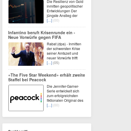
Die Resilienz von Gold
inmitten geopolitischer
Entwicklungen Der
jüngste Anstieg der
[…]
(00)
Infantino beruft Krisenrunde ein -
Neue Vorwürfe gegen FIFA
Rabat (dpa) - Inmitten
der schwersten Krise
seiner Amtszeit und
neuer Vorwürfe trifft
[…]
(05)
«The Five Star Weekend» erhält zweite
Staffel bei Peacock
Die Jennifer-Garner-
Serie entwickelt sich
zum erfolgreichsten
fiktionalen Original des
[…]
(00)