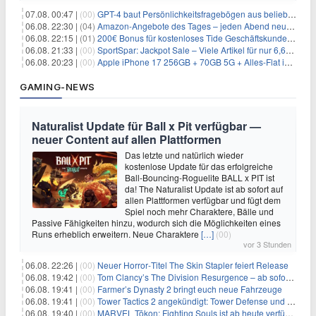
07.08. 00:47 |
(00)
GPT-4 baut Persönlichkeitsfragebögen aus beliebigen Texten und sagt Antworten voraus
06.08. 22:30 |
(04)
Amazon-Angebote des Tages – jeden Abend neue Deals zum Stöbern
06.08. 22:15 |
(01)
200€ Bonus für kostenloses Tide Geschäftskundenkonto
06.08. 21:33 |
(00)
SportSpar: Jackpot Sale – Viele Artikel für nur 6,66€ – nur 48 Stunden
06.08. 20:23 |
(00)
Apple iPhone 17 256GB + 70GB 5G + Alles-Flat im Vodafone-Netz für 34,99€/Monat – eff. 4,65€/Monat
GAMING-NEWS
Naturalist Update für Ball x Pit verfügbar —
neuer Content auf allen Plattformen
Das letzte und natürlich wieder
kostenlose Update für das erfolgreiche
Ball-Bouncing-Roguelite BALL x PIT ist
da! The Naturalist Update ist ab sofort auf
allen Plattformen verfügbar und fügt dem
Spiel noch mehr Charaktere, Bälle und
Passive Fähigkeiten hinzu, wodurch sich die Möglichkeiten eines
Runs erheblich erweitern. Neue Charaktere
[…]
(00)
vor 3 Stunden
06.08. 22:26 |
(00)
Neuer Horror‑Titel The Skin Stapler feiert Release
06.08. 19:42 |
(00)
Tom Clancy’s The Division Resurgence – ab sofort für euch verfügbar
06.08. 19:41 |
(00)
Farmer’s Dynasty 2 bringt euch neue Fahrzeuge
06.08. 19:41 |
(00)
Tower Tactics 2 angekündigt: Tower Defense und Deckbuilding Kombo kehrt zurück
06.08. 19:40 |
(00)
MARVEL Tōkon: Fighting Souls ist ab heute verfügbar