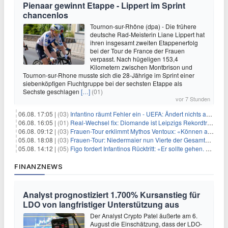
Pienaar gewinnt Etappe - Lippert im Sprint
chancenlos
Tournon-sur-Rhône (dpa) - Die frühere
deutsche Rad-Meisterin Liane Lippert hat
ihren insgesamt zweiten Etappenerfolg
bei der Tour de France der Frauen
verpasst. Nach hügeligen 153,4
Kilometern zwischen Montbrison und
Tournon-sur-Rhone musste sich die 28-Jährige im Sprint einer
siebenköpfigen Fluchtgruppe bei der sechsten Etappe als
Sechste geschlagen
[…]
(01)
vor 7 Stunden
06.08. 17:05 |
(03)
Infantino räumt Fehler ein - UEFA: Ändert nichts an Boykott
06.08. 16:05 |
(01)
Real-Wechsel fix: Diomande ist Leipzigs Rekordtransfer
06.08. 09:12 |
(03)
Frauen-Tour erklimmt Mythos Ventoux: «Können alles schaffen»
05.08. 18:08 |
(03)
Frauen-Tour: Niedermaier nun Vierte der Gesamtwertung
05.08. 14:12 |
(05)
Figo fordert Infantinos Rücktritt: «Er sollte gehen. Jetzt»
FINANZNEWS
Analyst prognostiziert 1.700% Kursanstieg für
LDO von langfristiger Unterstützung aus
Der Analyst Crypto Patel äußerte am 6.
August die Einschätzung, dass der LDO-