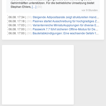
Gehirnhälften unterstützen. Für die betriebliche Umsetzung bietet
Stephan Ehlers,
[…]
(00)
vor 9 Stunden
06.08. 17:34 |
(00)
Steigende Adipositasrate zeigt strukturellen Handlungsbedarf bei der Ernährung schulpflichtiger Kinder
06.08. 17:18 |
(00)
Pasinex startet Ausschreibung für hochgradiges Zinksulfidkonzentrat mit Germanium- und Silbergehalten und stellt ein Betriebsupdate bereit
06.08. 17:03 |
(00)
Variantenreiche Miniaturkupplungen für diverse Einsatzbereiche
06.08. 17:00 |
(00)
Passwork 7.7 führt sicheren Offline-Modus für Desktop- und Mobile-Apps ein
06.08. 17:00 |
(00)
Bauteilabkündigungen: Eine wachsende Gefahr für industrielle Elektroniksysteme