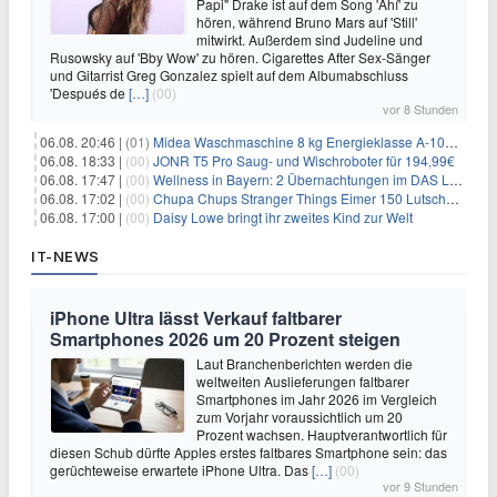
Papi" Drake ist auf dem Song 'Ahí' zu
hören, während Bruno Mars auf 'Still'
mitwirkt. Außerdem sind Judeline und
Rusowsky auf 'Bby Wow' zu hören. Cigarettes After Sex-Sänger
und Gitarrist Greg Gonzalez spielt auf dem Albumabschluss
'Después de
[…]
(00)
vor 8 Stunden
06.08. 20:46 |
(01)
Midea Waschmaschine 8 kg Energieklasse A-10% 1400 U/Min für 289,97€
06.08. 18:33 |
(00)
JONR T5 Pro Saug- und Wischroboter für 194,99€
06.08. 17:47 |
(00)
Wellness in Bayern: 2 Übernachtungen im DAS LUDWIG Sports Resort inkl. HP + Wellness ab 174€ p.P.
06.08. 17:02 |
(00)
Chupa Chups Stranger Things Eimer 150 Lutscher für 21,95€
06.08. 17:00 |
(00)
Daisy Lowe bringt ihr zweites Kind zur Welt
IT-NEWS
iPhone Ultra lässt Verkauf faltbarer
Smartphones 2026 um 20 Prozent steigen
Laut Branchenberichten werden die
weltweiten Auslieferungen faltbarer
Smartphones im Jahr 2026 im Vergleich
zum Vorjahr voraussichtlich um 20
Prozent wachsen. Hauptverantwortlich für
diesen Schub dürfte Apples erstes faltbares Smartphone sein: das
gerüchteweise erwartete iPhone Ultra. Das
[…]
(00)
vor 9 Stunden