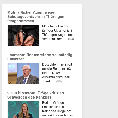
Mutmaßlicher Agent wegen
Sabotageverdacht in Thüringen
festgenommen
München - Ein 33-
jähriger Ukrainer ist in
Thüringen wegen des
Verdachts der
[…]
(03)
Laumann: Rentenreform vollständig
umsetzen
Düsseldorf - Im Streit
um die Rente mit 63
fordert NRW-
Arbeitsminister Karl-
Josef
[…]
(00)
9.600 Hitztetote: Dröge kritisiert
Schweigen des Kanzlers
Berlin - Grünen-
Fraktionschefin
Katharina Dröge hat
angesichts der hohen