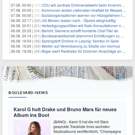
07.08. 00:00 |
(00)
CDU will zentrale Drohnenabwehr beim Innenministerium
07.08. 00:00 |
(00)
Kommunen wollen nationalen Kraftakt für Wasserversorgung
07.08. 00:00 |
(00)
Sozialorganisationen warnen vor Hitzegefahren für Obdachlose
06.08. 22:17 |
(02)
US-Börsen lassen nach - Ölpreis steigt kräftig
06.08. 20:51 |
(01)
Verteidigungspolitiker will Nato-Konsultationen nach Drohnenfund
06.08. 20:33 |
(04)
Bericht: Siemens schafft hunderte Chef-Titel ab
06.08. 20:14 |
(01)
Bundesanwaltschaft übernimmt Ermittlungen zu Drohnenvorfall
06.08. 19:54 |
(06)
Sprengstoff-Drohne in Leipzig: Semtex im Spiel
06.08. 19:20 |
(03)
Warten auf Vereinbarung zu Straße von Hormus
06.08. 18:58 |
(04)
Bilger sieht Restrisiko für Drohnen-Anschläge an Flughäfen
BOULEVARD-NEWS
Karol G holt Drake und Bruno Mars für neues
Album ins Boot
(BANG) - Karol G hat die mit Stars
gespickte Trackliste ihres sechsten
Studioalbums veröffentlicht. "Champagne