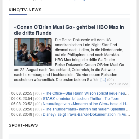
KINO/TV-NEWS
«Conan O'Brien Must Go» geht bei HBO Max in
die dritte Runde
Die Reise-Dokuserie mit dem US-
amerikanischen Late-Night-Star führt
diesmal nach Indien, in die Niederlande,
auf die Philippinen und nach Marokko.
HBO Max bringt die dritte Staffel der
Reise-Dokuserie Conan O'Brien Must Go
am 22. August nach Deutschland, Österreich, in die Schweiz,
nach Luxemburg und Liechtenstein. Die vier neuen Episoden
erscheinen wöchentlich. Die ersten beiden Staffeln
[…]
(00)
vor 1 Stunde
06.08. 23:55 |
(00)
«The Office»-Star Rainn Wilson spricht neue neuseeländische Serie «Settling»
06.08. 23:54 |
(00)
STARZ terminiert britischen Thriller «Tip Toe»
06.08. 23:52 |
(00)
Neuauflage von «Monarch of the Glen» besetzt Hauptrollen
06.08. 23:50 |
(00)
«The Thundermans» kehren mit neuem Spielfilm zurück
06.08. 23:48 |
(00)
Disney+ zeigt Travis-Barker-Dokumentation im August
SPORT-NEWS