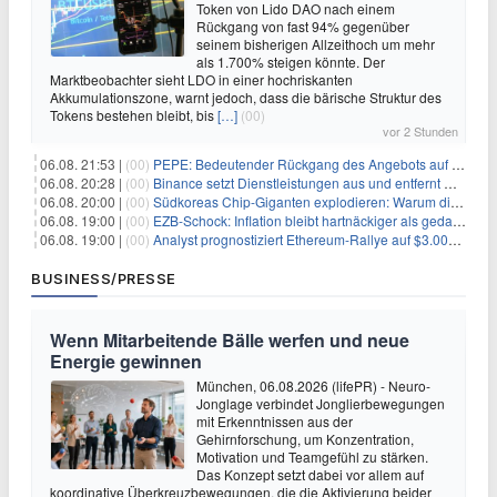
Token von Lido DAO nach einem
Rückgang von fast 94% gegenüber
seinem bisherigen Allzeithoch um mehr
als 1.700% steigen könnte. Der
Marktbeobachter sieht LDO in einer hochriskanten
Akkumulationszone, warnt jedoch, dass die bärische Struktur des
Tokens bestehen bleibt, bis
[…]
(00)
vor 2 Stunden
06.08. 21:53 |
(00)
PEPE: Bedeutender Rückgang des Angebots auf Börsen – Was kommt als Nächstes?
06.08. 20:28 |
(00)
Binance setzt Dienstleistungen aus und entfernt mehrere Krypto-Paare: Wer ist betroffen?
06.08. 20:00 |
(00)
Südkoreas Chip-Giganten explodieren: Warum dieser Rekord-Tag die KI-Branche erschüttert
06.08. 19:00 |
(00)
EZB-Schock: Inflation bleibt hartnäckiger als gedacht – 2027 wird zum kritischen Test
06.08. 19:00 |
(00)
Analyst prognostiziert Ethereum-Rallye auf $3.000 nach entscheidendem On-Chain-Ausbruch
BUSINESS/PRESSE
Wenn Mitarbeitende Bälle werfen und neue
Energie gewinnen
München, 06.08.2026 (lifePR) - Neuro-
Jonglage verbindet Jonglierbewegungen
mit Erkenntnissen aus der
Gehirnforschung, um Konzentration,
Motivation und Teamgefühl zu stärken.
Das Konzept setzt dabei vor allem auf
koordinative Überkreuzbewegungen, die die Aktivierung beider