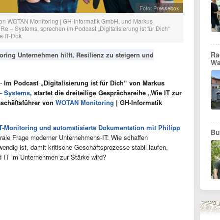
Foto: Pressebox
er von WOTAN Monitoring | GH-Informatik GmbH, und Markus
Re – Systems, sprechen im Podcast „Digitalisierung ist für Dich“
e IT-Dok
Ra
itoring Unternehmen hilft, Resilienz zu steigern und
Wa
 -
Im Podcast „Digitalisierung ist für Dich“ von Markus
– Systems
, startet die dreiteilige Gesprächsreihe „Wie IT zur
eschäftsführer von
WOTAN Monitoring
| GH-Informatik
IT-Monitoring und automatisierte Dokumentation mit Philipp
Bu
rale Frage moderner Unternehmens-IT: Wie schaffen
endig ist, damit kritische Geschäftsprozesse stabil laufen,
nd IT im Unternehmen zur Stärke wird?