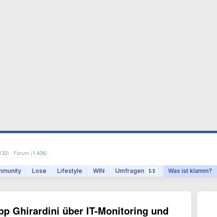
132
) · Forum (
1.436
)
munity
Lose
Lifestyle
WIN
Umfragen
Was ist klamm?
$$
ipp Ghirardini über IT-Monitoring und