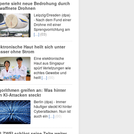
perte sieht neue Bedrohung durch
waffnete Drohnen
Leipzig/Dresden (dpa)
- Nach dem Fund einer
Drohne mit einer
Sprengvorrichtung am
[…]
(03)
ektronische Haut heilt sich unter
sser ohne Strom
Eine elektronische
Haut aus Singapur
spürt Verletzungen wie
echtes Gewebe und
heilt
[…]
(00)
gorithmen greifen an: Was hinter
n KI-Attacken steckt
Berlin (dpa) - Immer
häufiger steckt KI hinter
Cyberattacken. Nun ist
auch ein
[…]
(00)
LZWEI schlägt seine Zelte weiter