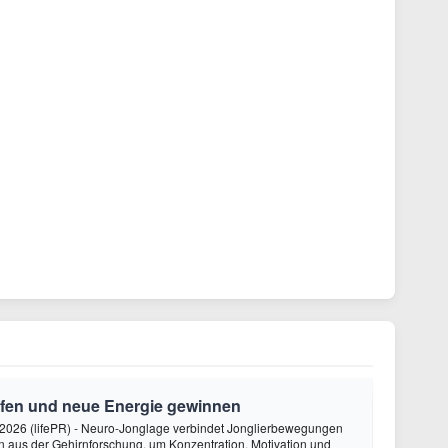
rfen und neue Energie gewinnen
2026 (lifePR) - Neuro-Jonglage verbindet Jonglierbewegungen
n aus der Gehirnforschung, um Konzentration, Motivation und