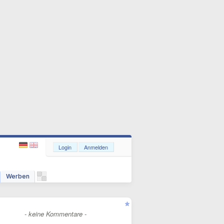
Login
Anmelden
Werben
- keine Kommentare -