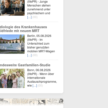
(lifePR) - Junge
Menschen stehen
zunehmend unter
psychischem und
[…]
(00)
diologie des Krankenhauses
ldfriede mit neuem MRT
Berlin, 05.08.2026
(lifePR) - Im
Unterschied zum
bisher genutzten
mobilen MRT-Wagen
[…]
(00)
ndesweite Gastfamilien-Studie
Bonn, 06.08.2026
(lifePR) - Wenn über
internationale
Austauschprogramme,
wie
[…]
(00)