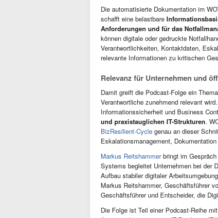
Die automatisierte Dokumentation im WOT
schafft eine belastbare
Informationsbasis
Anforderungen und für das Notfallma
können digitale oder gedruckte Notfallhan
Verantwortlichkeiten, Kontaktdaten, Eska
relevante Informationen zu kritischen Ge
Relevanz für Unternehmen und öff
Damit greift die Podcast-Folge ein Thema
Verantwortliche zunehmend relevant wird
Informationssicherheit und Business Cont
und praxistauglichen IT-Strukturen
. WO
BizResilient-Cycle
genau an dieser Schnit
Eskalationsmanagement, Dokumentation u
Markus Reitshammer
bringt im Gespräch 
Systems begleitet Unternehmen bei der D
Aufbau stabiler digitaler Arbeitsumgebu
Markus Reitshammer, Geschäftsführer v
Geschäftsführer und Entscheider, die Dig
Die Folge ist Teil einer Podcast-Reihe mit