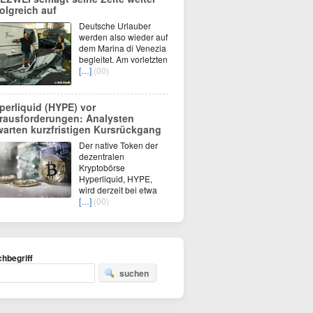
folgreich auf
Deutsche Urlauber
werden also wieder auf
dem Marina di Venezia
begleitet. Am vorletzten
[…]
(00)
perliquid (HYPE) vor
rausforderungen: Analysten
warten kurzfristigen Kursrückgang
Der native Token der
dezentralen
Kryptobörse
Hyperliquid, HYPE,
wird derzeit bei etwa
[…]
(00)
hbegriff
suchen