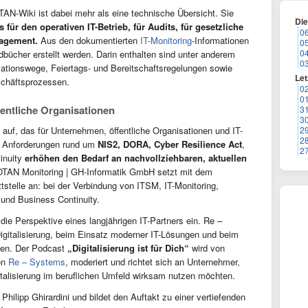
AN-Wiki ist dabei mehr als eine technische Übersicht. Sie
Di
 für den operativen IT-Betrieb, für Audits, für gesetzliche
0
nagement.
Aus den dokumentierten
IT-Monitoring
-Informationen
0
0
dbücher erstellt werden. Darin enthalten sind unter anderem
0
lationswege, Feiertags- und Bereitschaftsregelungen sowie
Let
schäftsprozessen.
0
0
entliche Organisationen
3
3
 auf, das für Unternehmen, öffentliche Organisationen und IT-
2
2
. Anforderungen rund um
NIS2, DORA, Cyber Resilience Act
,
2
inuity
erhöhen den Bedarf an nachvollziehbaren, aktuellen
TAN Monitoring | GH-Informatik GmbH setzt mit dem
tstelle an: bei der Verbindung von ITSM, IT-Monitoring,
nd Business Continuity.
die Perspektive eines langjährigen IT-Partners ein. Re –
igitalisierung, beim Einsatz moderner IT-Lösungen und beim
ngen. Der Podcast
„Digitalisierung ist für Dich“
wird von
on
Re – Systems
, moderiert und richtet sich an Unternehmer,
italisierung im beruflichen Umfeld wirksam nutzen möchten.
 Philipp Ghirardini und bildet den Auftakt zu einer vertiefenden