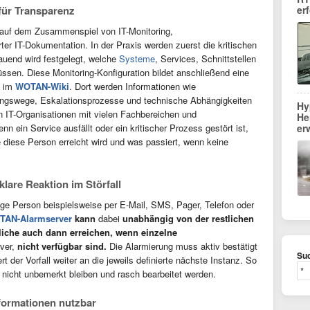
für Transparenz
er
 auf dem Zusammenspiel von IT-Monitoring,
r IT-Dokumentation. In der Praxis werden zuerst die kritischen
auend wird festgelegt, welche
Systeme
, Services, Schnittstellen
sen. Diese Monitoring-Konfiguration bildet anschließend eine
n im
WOTAN-Wiki
. Dort werden Informationen wie
ungswege, Eskalationsprozesse und technische Abhängigkeiten
Hy
en IT-Organisationen mit vielen Fachbereichen und
He
n ein Service ausfällt oder ein kritischer Prozess gestört ist,
er
ie diese Person erreicht wird und was passiert, wenn keine
lare Reaktion im Störfall
ge Person beispielsweise per E-Mail, SMS, Pager, Telefon oder
TAN-Alarmserver
kann
dabei
unabhängig von der restlichen
liche auch dann erreichen, wenn einzelne
ver,
nicht verfügbar sind.
Die Alarmierung muss aktiv bestätigt
Suc
rt der Vorfall weiter an die jeweils definierte nächste Instanz. So
le nicht unbemerkt bleiben und rasch bearbeitet werden.
ormationen nutzbar