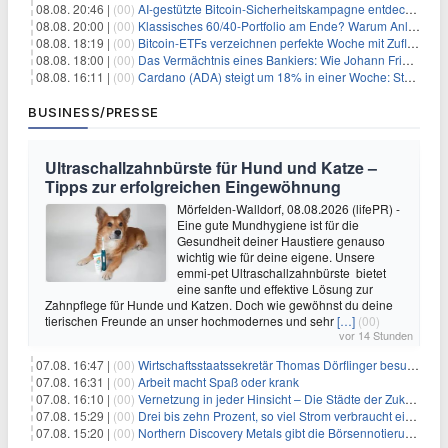
08.08. 20:46 |
(00)
AI-gestützte Bitcoin-Sicherheitskampagne entdeckt fast 5.000 Softwareprobleme in 390 Projekten
08.08. 20:00 |
(00)
Klassisches 60/40-Portfolio am Ende? Warum Anleger jetzt radikal umdenken müssen
08.08. 18:19 |
(00)
Bitcoin-ETFs verzeichnen perfekte Woche mit Zuflüssen auf 3-Monats-Hoch
08.08. 18:00 |
(00)
Das Vermächtnis eines Bankiers: Wie Johann Friedrich Städel sein Imperium unsterblich machte
08.08. 16:11 |
(00)
Cardano (ADA) steigt um 18% in einer Woche: Steht ein Kurs von $0,30 bevor?
BUSINESS/PRESSE
Ultraschallzahnbürste für Hund und Katze –
Tipps zur erfolgreichen Eingewöhnung
Mörfelden-Walldorf, 08.08.2026 (lifePR) -
Eine gute Mundhygiene ist für die
Gesundheit deiner Haustiere genauso
wichtig wie für deine eigene. Unsere
emmi-pet Ultraschallzahnbürste bietet
eine sanfte und effektive Lösung zur
Zahnpflege für Hunde und Katzen. Doch wie gewöhnst du deine
tierischen Freunde an unser hochmodernes und sehr
[…]
(00)
vor 14 Stunden
07.08. 16:47 |
(00)
Wirtschaftsstaatssekretär Thomas Dörflinger besucht Handwerksbetrieb im Kammerbezirk Freiburg
07.08. 16:31 |
(00)
Arbeit macht Spaß oder krank
07.08. 16:10 |
(00)
Vernetzung in jeder Hinsicht – Die Städte der Zukunft sind grün-blau
07.08. 15:29 |
(00)
Drei bis zehn Prozent, so viel Strom verbraucht ein Aufzug im Gebäude
07.08. 15:20 |
(00)
Northern Discovery Metals gibt die Börsennotierung an der Frankfurter Wertpapierbörse bekannt