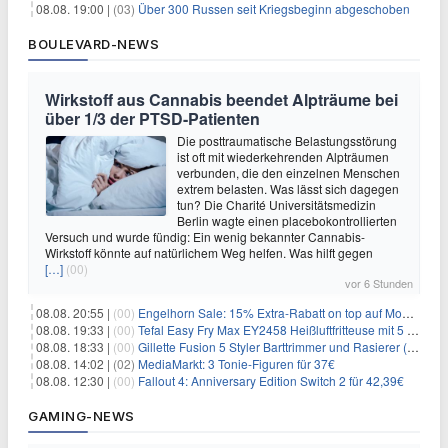
08.08. 19:00 |
(03)
Über 300 Russen seit Kriegsbeginn abgeschoben
BOULEVARD-NEWS
Wirkstoff aus Cannabis beendet Alpträume bei
über 1/3 der PTSD-Patienten
Die posttraumatische Belastungsstörung
ist oft mit wiederkehrenden Alpträumen
verbunden, die den einzelnen Menschen
extrem belasten. Was lässt sich dagegen
tun? Die Charité Universitätsmedizin
Berlin wagte einen placebokontrollierten
Versuch und wurde fündig: Ein wenig bekannter Cannabis-
Wirkstoff könnte auf natürlichem Weg helfen. Was hilft gegen
[…]
(00)
vor 6 Stunden
08.08. 20:55 |
(00)
Engelhorn Sale: 15% Extra-Rabatt on top auf Mode- und Sport-Artikel
08.08. 19:33 |
(00)
Tefal Easy Fry Max EY2458 Heißluftfritteuse mit 5 Litern für 64,99€
08.08. 18:33 |
(00)
Gillette Fusion 5 Styler Barttrimmer und Rasierer (All in One) für 16€
08.08. 14:02 |
(02)
MediaMarkt: 3 Tonie-Figuren für 37€
08.08. 12:30 |
(00)
Fallout 4: Anniversary Edition Switch 2 für 42,39€
GAMING-NEWS