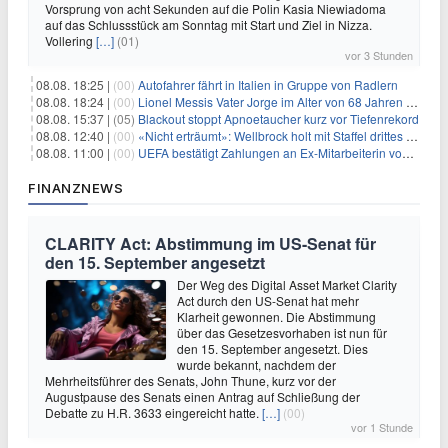
Vorsprung von acht Sekunden auf die Polin Kasia Niewiadoma
auf das Schlussstück am Sonntag mit Start und Ziel in Nizza.
Vollering
[…]
(01)
vor 3 Stunden
08.08. 18:25 |
(00)
Autofahrer fährt in Italien in Gruppe von Radlern
08.08. 18:24 |
(00)
Lionel Messis Vater Jorge im Alter von 68 Jahren gestorben
08.08. 15:37 |
(05)
Blackout stoppt Apnoetaucher kurz vor Tiefenrekord
08.08. 12:40 |
(00)
«Nicht erträumt»: Wellbrock holt mit Staffel drittes EM-Gold
08.08. 11:00 |
(00)
UEFA bestätigt Zahlungen an Ex-Mitarbeiterin von Infantino
FINANZNEWS
CLARITY Act: Abstimmung im US-Senat für
den 15. September angesetzt
Der Weg des Digital Asset Market Clarity
Act durch den US-Senat hat mehr
Klarheit gewonnen. Die Abstimmung
über das Gesetzesvorhaben ist nun für
den 15. September angesetzt. Dies
wurde bekannt, nachdem der
Mehrheitsführer des Senats, John Thune, kurz vor der
Augustpause des Senats einen Antrag auf Schließung der
Debatte zu H.R. 3633 eingereicht hatte.
[…]
(00)
vor 1 Stunde