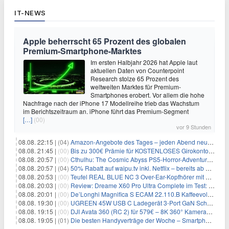
IT-NEWS
Apple beherrscht 65 Prozent des globalen
Premium-Smartphone-Marktes
Im ersten Halbjahr 2026 hat Apple laut
aktuellen Daten von Counterpoint
Research stolze 65 Prozent des
weltweiten Marktes für Premium-
Smartphones erobert. Vor allem die hohe
Nachfrage nach der iPhone 17 Modellreihe trieb das Wachstum
im Berichtszeitraum an. iPhone führt das Premium-Segment
[…]
(00)
vor 9 Stunden
08.08. 22:15 |
(04)
Amazon-Angebote des Tages – jeden Abend neue Deals zum Stöbern
08.08. 21:45 |
(00)
Bis zu 300€ Prämie für KOSTENLOSES Girokonto bei der Santander – 50€ schon nach 1 Woche!
08.08. 20:57 |
(00)
Cthulhu: The Cosmic Abyss PS5-Horror-Adventure für 27,99€
08.08. 20:57 |
(04)
50% Rabatt auf waipu.tv inkl. Netflix – bereits ab 9€/Monat (statt 17,99€)
08.08. 20:53 |
(00)
Teufel REAL BLUE NC 3 Over-Ear-Kopfhörer mit ANC für 149,99€
08.08. 20:03 |
(00)
Review: Dreame X60 Pro Ultra Complete im Test: 42.000 Pa, 100 °C Moppwäsche & erstaunlich viel Technik in nur 8,9 cm Höhe
08.08. 20:01 |
(00)
De’Longhi Magnifica S ECAM 22.110.B Kaffeevollautomat für 269€
08.08. 19:30 |
(00)
UGREEN 45W USB C Ladegerät 3-Port GaN Schnellladegerät für 12,96€
08.08. 19:15 |
(00)
DJI Avata 360 (RC 2) für 579€ – 8K 360° Kameradrohne
08.08. 19:05 |
(01)
Die besten Handyverträge der Woche – Smartphone-Tarife & SIM-Only im Überblick