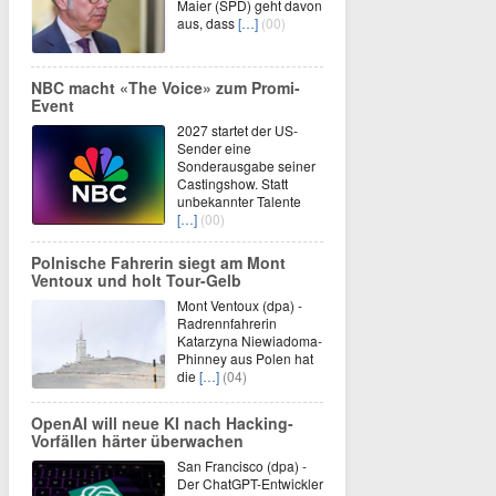
Maier (SPD) geht davon
aus, dass
[…]
(00)
NBC macht «The Voice» zum Promi-
Event
2027 startet der US-
Sender eine
Sonderausgabe seiner
Castingshow. Statt
unbekannter Talente
[…]
(00)
Polnische Fahrerin siegt am Mont
Ventoux und holt Tour-Gelb
Mont Ventoux (dpa) -
Radrennfahrerin
Katarzyna Niewiadoma-
Phinney aus Polen hat
die
[…]
(04)
OpenAI will neue KI nach Hacking-
Vorfällen härter überwachen
San Francisco (dpa) -
Der ChatGPT-Entwickler