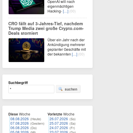
OpenAI will nach
eigenmächtigen
Hacking-
[…]
(00)
CRO fällt auf 3-Jahres-Tief, nachdem
Trump Media zwei große Crypto.com-
Deals storniert
Über ein Jahr nach der
Ankündigung mehrerer
geplanter Geschäfte mit
der bekannten
[…]
(00)
Suchbegriff
suchen
Diese
Woche
Vorletzte
Woche
08.08.2026
26.07.2026
(Heute)
(So)
07.08.2026
25.07.2026
(Gestern)
(Sa)
06.08.2026
24.07.2026
(Do)
(Fr)
05.08.2026
23.07.2026
(Mi)
(Do)