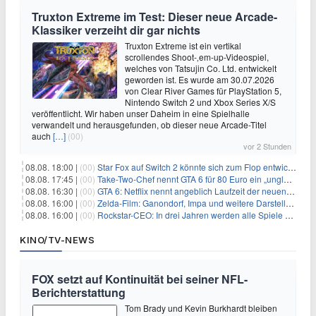
Truxton Extreme im Test: Dieser neue Arcade-
Klassiker verzeiht dir gar nichts
Truxton Extreme ist ein vertikal
scrollendes Shoot-‚em-up-Videospiel,
welches von Tatsujin Co. Ltd. entwickelt
geworden ist. Es wurde am 30.07.2026
von Clear River Games für PlayStation 5,
Nintendo Switch 2 und Xbox Series X/S
veröffentlicht. Wir haben unser Daheim in eine Spielhalle
verwandelt und herausgefunden, ob dieser neue Arcade-Titel
auch
[…]
(00)
vor 2 Stunden
08.08. 18:00 |
(00)
Star Fox auf Switch 2 könnte sich zum Flop entwickeln
08.08. 17:45 |
(00)
Take-Two-Chef nennt GTA 6 für 80 Euro ein „unglaubliches Schnäppchen“
08.08. 16:30 |
(00)
GTA 6: Netflix nennt angeblich Laufzeit der neuen Gameplay-Präsentation
08.08. 16:00 |
(00)
Zelda-Film: Ganondorf, Impa und weitere Darsteller sollen feststehen
08.08. 16:00 |
(00)
Rockstar-CEO: In drei Jahren werden alle Spiele gestreamt
KINO/TV-NEWS
FOX setzt auf Kontinuität bei seiner NFL-
Berichterstattung
Tom Brady und Kevin Burkhardt bleiben