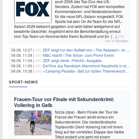
auch 2026 das Top-Duo des US-
Senders. Zudem hat FOX sein komplettes
Kommentatoren- und Moderatorenteam
für die neue NFL-Saison vorgestellt. FOX
Sports hat sein On-Air-Team für die NFL-
Saison 2026 bekannt gegeben und setzt dabei weitgehend auf
bewährte Gesichter. Angeführt wird die Berichterstattung erneut
vom Top-Team um Kommentator Kevin Burkhardt und Ex-
[…]
(00)
vor 10 Stunden
08.08. 12:07 |
(00)
ZDF zeigt nur den Auftakt von «The Assassin» im Fernsehen
08.08. 11:38 |
(00)
NBC macht «The Voice» zum Promi-Event
08.08. 11:06 |
(00)
ZDF zeigt vierte «Precht»-Ausgabe
08.08. 11:00 |
(00)
Da'Vine Joy Randolph übernimmt Hauptrolle in starbesetzter schwarzer Komödie
08.08. 10:38 |
(00)
«Camping Paradis» lädt zur süßen Themenwoche ein
SPORT-NEWS
Frauen-Tour vor Finale mit Sekundenkrimi:
Vollering in Gelb
Nizza (dpa) - Beim Finale der Tour de
France der Frauen winkt erneut ein
Sekundenkrimi. Die niederländische
Topfavoritin Demi Vollering hat mit ihrem
Sieg auf der vorletzten Etappe das Gelbe
Trikot erobert und geht mit einem