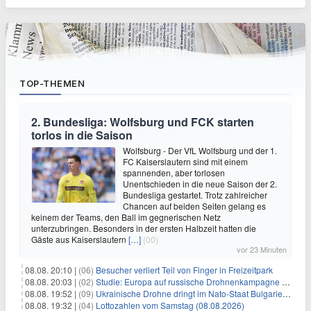
TOP-THEMEN
2. Bundesliga: Wolfsburg und FCK starten
torlos in die Saison
Wolfsburg - Der VfL Wolfsburg und der 1.
FC Kaiserslautern sind mit einem
spannenden, aber torlosen
Unentschieden in die neue Saison der 2.
Bundesliga gestartet. Trotz zahlreicher
Chancen auf beiden Seiten gelang es
keinem der Teams, den Ball im gegnerischen Netz
unterzubringen. Besonders in der ersten Halbzeit hatten die
Gäste aus Kaiserslautern
[…]
(00)
vor 23 Minuten
08.08. 20:10 |
(06)
Besucher verliert Teil von Finger in Freizeitpark
08.08. 20:03 |
(02)
Studie: Europa auf russische Drohnenkampagne unzureichend vorbereitet
08.08. 19:52 |
(09)
Ukrainische Drohne dringt im Nato-Staat Bulgarien ein
08.08. 19:32 |
(04)
Lottozahlen vom Samstag (08.08.2026)