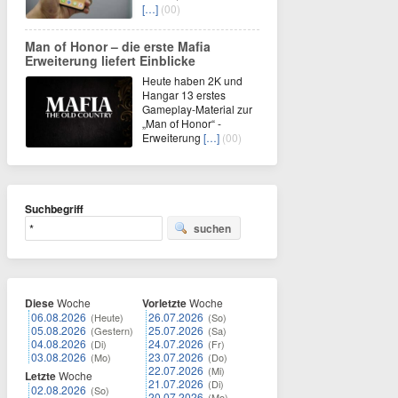
[…]
(00)
Man of Honor – die erste Mafia
Erweiterung liefert Einblicke
Heute haben 2K und
Hangar 13 erstes
Gameplay-Material zur
„Man of Honor“ -
Erweiterung
[…]
(00)
Suchbegriff
suchen
Diese
Woche
Vorletzte
Woche
06.08.2026
26.07.2026
(Heute)
(So)
05.08.2026
25.07.2026
(Gestern)
(Sa)
04.08.2026
24.07.2026
(Di)
(Fr)
03.08.2026
23.07.2026
(Mo)
(Do)
22.07.2026
(Mi)
Letzte
Woche
21.07.2026
(Di)
02.08.2026
(So)
20.07.2026
(Mo)