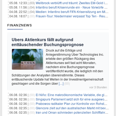
05.08. 12:33 |
(03)
Wellbrock verblüfft und träumt: Zweites EM-Gold in Paris
05.08. 11:56 |
(04)
Infantino beruft Krisenrunde ein - Neue Vorwürfe gegen FIFA
04.08. 22:52 |
(04)
Medien: Infantino beruft FIFA-Krisensitzung am Mittwoch ein
04.08. 18:07 |
(00)
Frauen-Tour: Niedermaier verpasst Top Ten - Reusser siegt
FINANZNEWS
Ubers Aktienkurs fällt aufgrund
enttäuschender Buchungsprognose
Druck auf die Erträge und
Anlegerstimmung Uber Technologies Inc.
erlebte den größten Rückgang des
Aktienkurses seit fast acht Monaten,
nachdem eine Buchungsprognose
veröffentlicht wurde, die lediglich mit den
Schätzungen der Analysten übereinstimmte. Dieses
enttäuschende Update hat Wellen in der Investmentgemeinschaft
geschlagen und die Sorgen über
[…]
(00)
vor 3 Stunden
06.08. 02:36 |
(00)
El Niño: Eine makroökonomische Variable, die globale Wirtschaftslandschaften umgestaltet
06.08. 02:36 |
(00)
Singapurs Parlament setzt sich für eine ausgewogene wirtschaftliche Zukunft ein
06.08. 02:36 |
(00)
Prabowos radikaler Plan zur Kontrolle von Rohstoffexporten steht vor konkurrierenden Visionen
06.08. 02:35 |
(00)
Glencore zielt auf den australischen Markt mit bevorstehendem Sekundärlisting
06.08. 02:35 |
(00)
Iran und Oman schmieden potenziellen Schifffahrtsvertrag im Hormuskanal