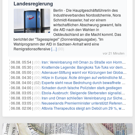
Landesregierung
Berlin - Die Hauptgeschäftsführerin des
Industrieverbandes Nordostchemie, Nora
Schmidt-Kesseler, hat vor einem
wirtschaftlichen Abschwung gewarnt, falls
die AfD nach den Wahlen in
Ostdeutschland an die Macht kommt. Das
berichtet der "Tagesspiegel" (Donnerstagausgabe). "Im
Wahlprogramm der AfD in Sachsen-Anhalt wird eine
Remigrationsoffensive
[…]
(00)
vor 21 Minuten
06.08. 05:54 |
(00)
Iran: Vereinbarung mit Oman zu Straße von Hormus fast fertig
06.08. 05:30 |
(00)
Knatternde Legende: Bangkoks Tuk-Tuks vor dem Aus?
06.08. 05:00 |
(00)
Adenauer-Stiftung warnt vor Kürzungen bei Globaler Gesundheit
06.08. 04:30 |
(00)
Hitze in Europa: Ärzte dringen auf verbindliche Maßnahmen
06.08. 04:00 |
(02)
Experte sieht neue Bedrohung durch bewaffnete Drohnen
06.08. 04:00 |
(00)
Schaden durch falsche Polizisten stark gestiegen
06.08. 03:05 |
(00)
Ebola-Ausbruch: Steigende Sterberaten signalisieren dringenden Bedarf an verbesserter Gesundheitsinfrastruktur
06.08. 03:05 |
(00)
Iran und Oman schließen Vereinbarung zur Sicherung des Schiffsverkehrs durch die Straße von Hormuz
06.08. 03:05 |
(00)
Neuseelands Premierminister unterstützt Referendum über das Wahlsystem: Ein Schritt in Richtung verbesserter demokratischer Beteiligung
06.08. 02:06 |
(00)
Attovia Therapeutics steigt am Debüt um 29 %, was starkes Investorenvertrauen in biotechnologische Innovation signalisiert