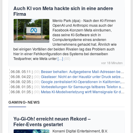
Auch KI von Meta hackte sich in eine andere
Firma
Menlo Park (dpa) - Nach den KI-Firmen
OpenAI und Anthropic muss auch der
Facebook-Konzern Meta einräumen,
dass seine KI-Software sich in
Computersysteme eines anderen
Unternehmens gehackt hat. Ähnlich wie
bei einigen Vorfällen der beiden Rivalen lag das Problem auch
hier in einer Fehlkonfiguration des Systems bei demselben
Testpartner, wie Meta unter
[…]
(00)
vor 18 Minuten
06.08. 05:11 |
(00)
Besser behalten: Aufgegebene Mail-Adressen bergen Gefahren
06.08. 04:22 |
(00)
Glasfaser: Nicht an der Haustür unter Druck setzen lassen
06.08. 02:35 |
(00)
Google zentralisiert KI-Operationen in Kalifornien, um Rivale Anthropic und OpenAI zu überholen
06.08. 01:35 |
(00)
Vorbestellungen für Samsungs faltbares Telefon steigen um 30 % in einem wettbewerbsintensiven Markt
06.08. 01:35 |
(00)
Metas KI-Modellverletzung wirft Warnsignale für die Technologieaufsicht auf
GAMING-NEWS
Yu‑Gi‑Oh! erreicht neuen Rekord –
Feier‑Events gestartet
Konami Digital Entertainment, B.V.