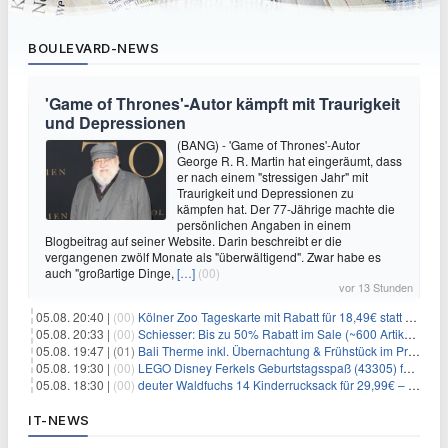
BOULEVARD-NEWS
'Game of Thrones'-Autor kämpft mit Traurigkeit
und Depressionen
(BANG) - 'Game of Thrones'-Autor
George R. R. Martin hat eingeräumt, dass
er nach einem "stressigen Jahr" mit
Traurigkeit und Depressionen zu
kämpfen hat. Der 77-Jährige machte die
persönlichen Angaben in einem
Blogbeitrag auf seiner Website. Darin beschreibt er die
vergangenen zwölf Monate als "überwältigend". Zwar habe es
auch "großartige Dinge,
[…]
(00)
vor 13 Stunden
05.08. 20:40 |
(00)
Kölner Zoo Tageskarte mit Rabatt für 18,49€ statt 29,50€ – einlösbar bis Dezember
05.08. 20:33 |
(00)
Schiesser: Bis zu 50% Rabatt im Sale (~600 Artikel zur Auswahl)
05.08. 19:47 |
(01)
Bali Therme inkl. Übernachtung & Frühstück im Premium Hotel (Bad Oeynhausen) ab 89€ p.P.
05.08. 19:30 |
(00)
LEGO Disney Ferkels Geburtstagsspaß (43305) für 29,10€
05.08. 18:30 |
(00)
deuter Waldfuchs 14 Kinderrucksack für 29,99€ – Amber-maple
IT-NEWS