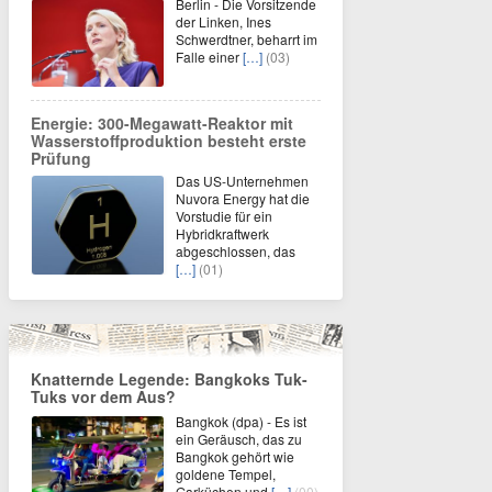
Berlin - Die Vorsitzende
der Linken, Ines
Schwerdtner, beharrt im
Falle einer
[…]
(03)
Energie: 300-Megawatt-Reaktor mit
Wasserstoffproduktion besteht erste
Prüfung
Das US-Unternehmen
Nuvora Energy hat die
Vorstudie für ein
Hybridkraftwerk
abgeschlossen, das
[…]
(01)
Knatternde Legende: Bangkoks Tuk-
Tuks vor dem Aus?
Bangkok (dpa) - Es ist
ein Geräusch, das zu
Bangkok gehört wie
goldene Tempel,
Garküchen und
[…]
(00)