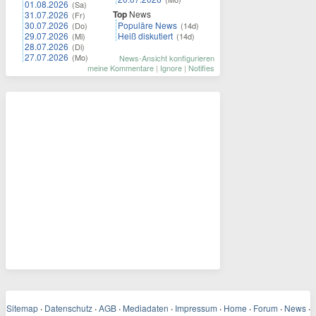
01.08.2026
(Sa)
Top
News
31.07.2026
(Fr)
30.07.2026
Populäre News
(Do)
(14d)
29.07.2026
Heiß diskutiert
(Mi)
(14d)
28.07.2026
(Di)
27.07.2026
(Mo)
News-Ansicht konfigurieren
meine Kommentare
|
Ignore
|
Notifies
Sitemap
·
Datenschutz
·
AGB
·
Mediadaten
·
Impressum
·
Home
·
Forum
·
News
·