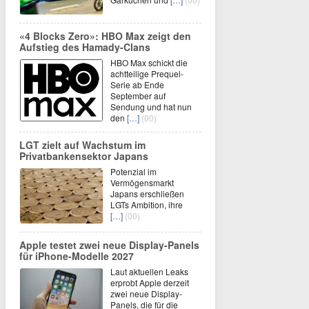
«4 Blocks Zero»: HBO Max zeigt den
Aufstieg des Hamady-Clans
HBO Max schickt die
achtteilige Prequel-
Serie ab Ende
September auf
Sendung und hat nun
den
[…]
(00)
LGT zielt auf Wachstum im
Privatbankensektor Japans
Potenzial im
Vermögensmarkt
Japans erschließen
LGTs Ambition, ihre
[…]
(00)
Apple testet zwei neue Display-Panels
für iPhone-Modelle 2027
Laut aktuellen Leaks
erprobt Apple derzeit
zwei neue Display-
Panels, die für die