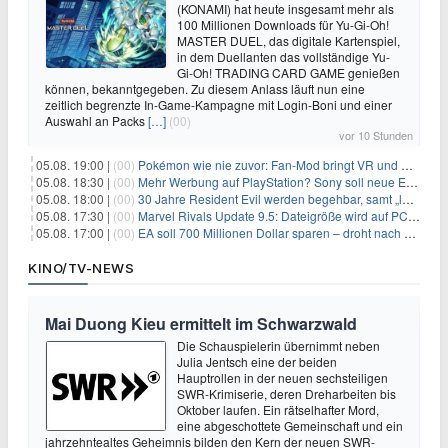
(KONAMI) hat heute insgesamt mehr als
100 Millionen Downloads für Yu-Gi-Oh!
MASTER DUEL, das digitale Kartenspiel,
in dem Duellanten das vollständige Yu-
Gi-Oh! TRADING CARD GAME genießen
können, bekanntgegeben. Zu diesem Anlass läuft nun eine
zeitlich begrenzte In-Game-Kampagne mit Login-Boni und einer
Auswahl an Packs
[…]
(00)
vor 10 Stunden
05.08. 19:00 |
(00)
Pokémon wie nie zuvor: Fan-Mod bringt VR und Ego-Perspektive nach Kanto
05.08. 18:30 |
(00)
Mehr Werbung auf PlayStation? Sony soll neue Einnahmequellen prüfen
05.08. 18:00 |
(00)
30 Jahre Resident Evil werden begehbar, samt „lebensgroßem Leon“
05.08. 17:30 |
(00)
Marvel Rivals Update 9.5: Dateigröße wird auf PC und Konsolen deutlich reduziert
05.08. 17:00 |
(00)
EA soll 700 Millionen Dollar sparen – droht nach der Übernahme die nächste Entlassungswelle?
KINO/TV-NEWS
Mai Duong Kieu ermittelt im Schwarzwald
Die Schauspielerin übernimmt neben
Julia Jentsch eine der beiden
Hauptrollen in der neuen sechsteiligen
SWR-Krimiserie, deren Dreharbeiten bis
Oktober laufen. Ein rätselhafter Mord,
eine abgeschottete Gemeinschaft und ein
jahrzehntealtes Geheimnis bilden den Kern der neuen SWR-