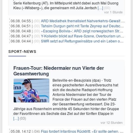
Serie Keltenburg (AT). Im Mittelpunkt steht dabei auch Mai Duong
Kieu («Wilsberg»), die gemeinsam mit Julia Jentsch
[…]
(00)
vor 1 Stunde
06.08. 04:55 |
(00)
ARD Mediathek thematisiert Nahverkehrs-Gewalt und Soldatinnen
06.08. 04:51 |
(00)
Tahsim Durgun geht mit Tante Zeynep auf Deutschlandreise
06.08. 04:48 |
(00)
«Escaping Bolivia»: ARD zeigt norwegischen Streaminghit
06.08. 04:47 |
(00)
Y-Kollektiv blickt auf Rave-Szene, Overtourism und Pokémon-Kult
06.08. 04:44 |
(00)
SWR setzt auf Rettungseinsätze und ein Leben ohne Smartphone
SPORT-NEWS
Frauen-Tour: Niedermaier nun Vierte der
Gesamtwertung
Belleville-en-Beaujolais (dpa) - Trotz
eines gescheiterten Ausreißversuchs hat
sich die deutsche Radsport-Hoffnung
Antonia Niedermaier bei der Tour de
France der Frauen auf den vierten Platz
der Gesamtwertung verbessert. Die 23-
Jährige aus Rosenheim erreichte 45 Sekunden hinter der Gruppe
der Favoritinnen als Sechste das Ziel auf der fünften Etappe in
[…]
(03)
vor 12 Stunden
05.08. 14:12 |
(04)
Figo fordert Infantinos Rücktritt: «Er sollte gehen. Jetzt»