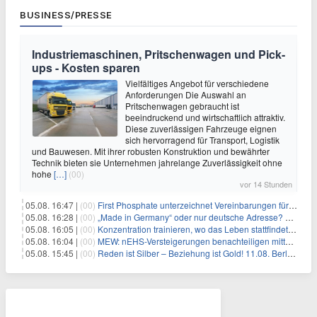
BUSINESS/PRESSE
Industriemaschinen, Pritschenwagen und Pick-
ups - Kosten sparen
Vielfältiges Angebot für verschiedene
Anforderungen Die Auswahl an
Pritschenwagen gebraucht ist
beeindruckend und wirtschaftlich attraktiv.
Diese zuverlässigen Fahrzeuge eignen
sich hervorragend für Transport, Logistik
und Bauwesen. Mit ihrer robusten Konstruktion und bewährter
Technik bieten sie Unternehmen jahrelange Zuverlässigkeit ohne
hohe
[…]
(00)
vor 14 Stunden
05.08. 16:47 |
(00)
First Phosphate unterzeichnet Vereinbarungen für nicht zu refundierende Zuwendungen in Höhe von 4,84 Mio. $ von der kanadischen Regierung für Straßeninfrastruktur und Stromübertragungsleitungen
05.08. 16:28 |
(00)
„Made in Germany“ oder nur deutsche Adresse? So erkennen Sie, wo Ihre Leiterplatten wirklich gefertigt werden
05.08. 16:05 |
(00)
Konzentration trainieren, wo das Leben stattfindet: Mobile EEG-Technologie bringt Neurofeedback in den Alltag
05.08. 16:04 |
(00)
MEW: nEHS-Versteigerungen benachteiligen mittelständische Unternehmen
05.08. 15:45 |
(00)
Reden ist Silber – Beziehung ist Gold! 11.08. Berlin – 18:30 Uhr