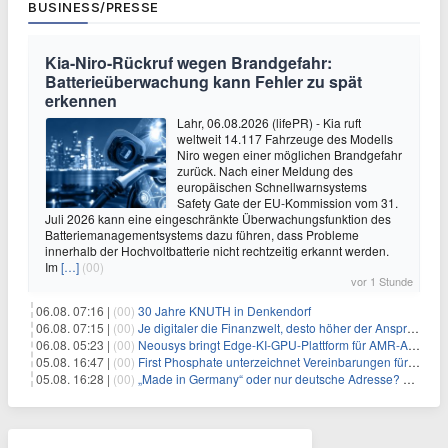
BUSINESS/PRESSE
Kia-Niro-Rückruf wegen Brandgefahr:
Batterieüberwachung kann Fehler zu spät
erkennen
Lahr, 06.08.2026 (lifePR) - Kia ruft
weltweit 14.117 Fahrzeuge des Modells
Niro wegen einer möglichen Brandgefahr
zurück. Nach einer Meldung des
europäischen Schnellwarnsystems
Safety Gate der EU-Kommission vom 31.
Juli 2026 kann eine eingeschränkte Überwachungsfunktion des
Batteriemanagementsystems dazu führen, dass Probleme
innerhalb der Hochvoltbatterie nicht rechtzeitig erkannt werden.
Im
[…]
(00)
vor 1 Stunde
06.08. 07:16 |
(00)
30 Jahre KNUTH in Denkendorf
06.08. 07:15 |
(00)
Je digitaler die Finanzwelt, desto höher der Anspruch an gute Beratung
06.08. 05:23 |
(00)
Neousys bringt Edge-KI-GPU-Plattform für AMR-Anwendungen mit Unterstützung für vier GMSL2-Fahrzeugkameras auf den Markt
05.08. 16:47 |
(00)
First Phosphate unterzeichnet Vereinbarungen für nicht zu refundierende Zuwendungen in Höhe von 4,84 Mio. $ von der kanadischen Regierung für Straßeninfrastruktur und Stromübertragungsleitungen
05.08. 16:28 |
(00)
„Made in Germany“ oder nur deutsche Adresse? So erkennen Sie, wo Ihre Leiterplatten wirklich gefertigt werden