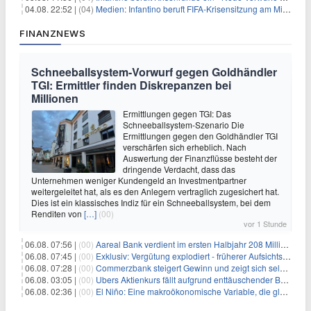
04.08. 22:52 |
(04)
Medien: Infantino beruft FIFA-Krisensitzung am Mittwoch ein
FINANZNEWS
Schneeballsystem-Vorwurf gegen Goldhändler
TGI: Ermittler finden Diskrepanzen bei
Millionen
Ermittlungen gegen TGI: Das
Schneeballsystem-Szenario Die
Ermittlungen gegen den Goldhändler TGI
verschärfen sich erheblich. Nach
Auswertung der Finanzflüsse besteht der
dringende Verdacht, dass das
Unternehmen weniger Kundengeld an Investmentpartner
weitergeleitet hat, als es den Anlegern vertraglich zugesichert hat.
Dies ist ein klassisches Indiz für ein Schneeballsystem, bei dem
Renditen von
[…]
(00)
vor 1 Stunde
06.08. 07:56 |
(00)
Aareal Bank verdient im ersten Halbjahr 208 Millionen Euro
06.08. 07:45 |
(00)
Exklusiv: Vergütung explodiert - früherer Aufsichtsratschef gibt aus Protest Ehrentitel ab
06.08. 07:28 |
(00)
Commerzbank steigert Gewinn und zeigt sich selbstbewusst gegenüber Unicredit
06.08. 03:05 |
(00)
Ubers Aktienkurs fällt aufgrund enttäuschender Buchungsprognose
06.08. 02:36 |
(00)
El Niño: Eine makroökonomische Variable, die globale Wirtschaftslandschaften umgestaltet