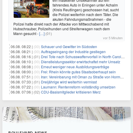
ein maskierter Unbekannter auf ein
fahrendes Auto in Eningen unter Achalm
(Kreis Reutlingen) geschossen hat, sucht
die Polizei weiterhin nach dem Täter. Die
akuten Fahndungsmaßnahmen - die
Polizei hatte direkt nach der Attacke von Mittwochabend mit
Hubschrauber, Polizeihunden und Streifenwagen nach dem
Mann gesucht -
[…]
(01)
vor 5 Minuten
06.08. 08:22 |
(00)
Schauer und Gewitter im Südosten
06.08. 08:21 |
(00)
Auftragseingang der Industrie gestiegen
06.08. 08:16 |
(01)
Drei Tote nach Schusswaffenvorfall in North Carolina
06.08. 08:10 |
(00)
Dienstleistungssektor erwirtschaftet mehr Umsatz
06.08. 08:08 |
(00)
Erneut weniger neue Ausbildungsverträge
06.08. 08:00 |
(00)
Frei: Rhein könnte gutes Staatsoberhaupt sein
06.08. 07:51 |
(00)
Iran: Vereinbarung mit Oman zu Straße von Hormus fast fertig
06.08. 07:33 |
(01)
Dreijährige wird weiterhin vermisst
06.08. 07:22 |
(00)
Laumann: Rentenreform vollständig umsetzen
06.08. 07:06 |
(02)
CDU-Basismitglieder kritisieren Merz
BOULEVARD-NEWS