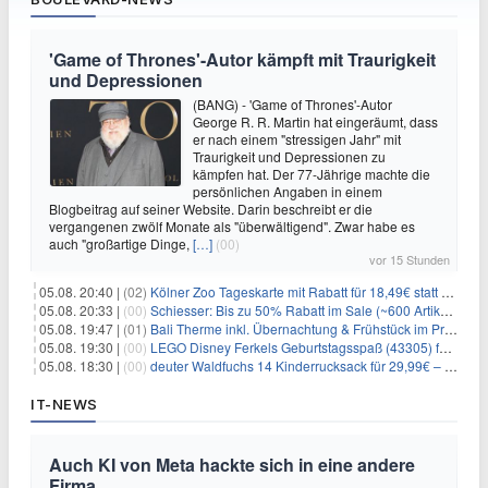
'Game of Thrones'-Autor kämpft mit Traurigkeit
und Depressionen
(BANG) - 'Game of Thrones'-Autor
George R. R. Martin hat eingeräumt, dass
er nach einem "stressigen Jahr" mit
Traurigkeit und Depressionen zu
kämpfen hat. Der 77-Jährige machte die
persönlichen Angaben in einem
Blogbeitrag auf seiner Website. Darin beschreibt er die
vergangenen zwölf Monate als "überwältigend". Zwar habe es
auch "großartige Dinge,
[…]
(00)
vor 15 Stunden
05.08. 20:40 |
(02)
Kölner Zoo Tageskarte mit Rabatt für 18,49€ statt 29,50€ – einlösbar bis Dezember
05.08. 20:33 |
(00)
Schiesser: Bis zu 50% Rabatt im Sale (~600 Artikel zur Auswahl)
05.08. 19:47 |
(01)
Bali Therme inkl. Übernachtung & Frühstück im Premium Hotel (Bad Oeynhausen) ab 89€ p.P.
05.08. 19:30 |
(00)
LEGO Disney Ferkels Geburtstagsspaß (43305) für 29,10€
05.08. 18:30 |
(00)
deuter Waldfuchs 14 Kinderrucksack für 29,99€ – Amber-maple
IT-NEWS
Auch KI von Meta hackte sich in eine andere
Firma