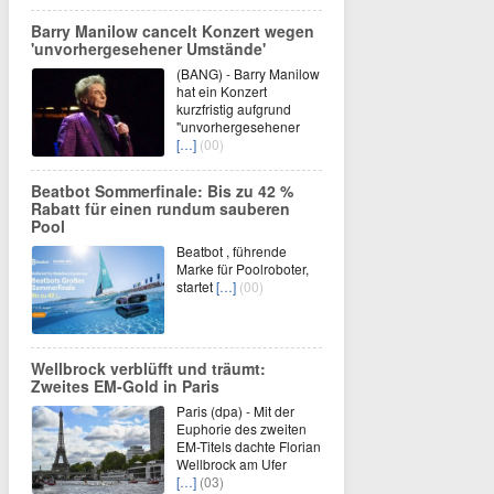
Barry Manilow cancelt Konzert wegen
'unvorhergesehener Umstände'
(BANG) - Barry Manilow
hat ein Konzert
kurzfristig aufgrund
"unvorhergesehener
[…]
(00)
Beatbot Sommerfinale: Bis zu 42 %
Rabatt für einen rundum sauberen
Pool
Beatbot , führende
Marke für Poolroboter,
startet
[…]
(00)
Wellbrock verblüfft und träumt:
Zweites EM-Gold in Paris
Paris (dpa) - Mit der
Euphorie des zweiten
EM-Titels dachte Florian
Wellbrock am Ufer
[…]
(03)