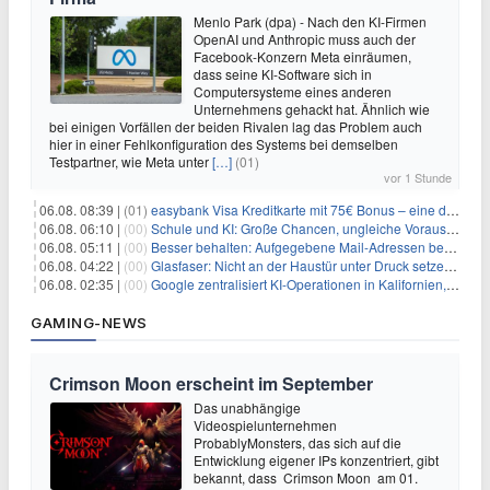
Menlo Park (dpa) - Nach den KI-Firmen
OpenAI und Anthropic muss auch der
Facebook-Konzern Meta einräumen,
dass seine KI-Software sich in
Computersysteme eines anderen
Unternehmens gehackt hat. Ähnlich wie
bei einigen Vorfällen der beiden Rivalen lag das Problem auch
hier in einer Fehlkonfiguration des Systems bei demselben
Testpartner, wie Meta unter
[…]
(01)
vor 1 Stunde
06.08. 08:39 |
(01)
easybank Visa Kreditkarte mit 75€ Bonus – eine der besten Kreditkarten
06.08. 06:10 |
(00)
Schule und KI: Große Chancen, ungleiche Voraussetzungen
06.08. 05:11 |
(00)
Besser behalten: Aufgegebene Mail-Adressen bergen Gefahren
06.08. 04:22 |
(00)
Glasfaser: Nicht an der Haustür unter Druck setzen lassen
06.08. 02:35 |
(00)
Google zentralisiert KI-Operationen in Kalifornien, um Rivale Anthropic und OpenAI zu überholen
GAMING-NEWS
Crimson Moon erscheint im September
Das unabhängige
Videospielunternehmen
ProbablyMonsters, das sich auf die
Entwicklung eigener IPs konzentriert, gibt
bekannt, dass Crimson Moon am 01.