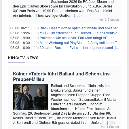
September 2026 für PC über Steam und
den Epic Games Store sowie für PlayStation 5 und XBOX Series
X|S zum Preis von 19,99 Euro erscheinen wird. Das Spiel bietet
ein Erlebnis mit hochwertiger Grafik
[…]
(00)
vor 2 Stunden
06.08. 06:11 |
(00)
Black Desert Mobile optimiert Inhalte und erweitert Treasure Access
05.08. 19:26 |
(00)
Yu‑Gi‑Oh! erreicht neuen Rekord – Feier‑Events gestartet
05.08. 19:00 |
(00)
Pokémon wie nie zuvor: Fan-Mod bringt VR und Ego-Perspektive nach Kanto
05.08. 18:30 |
(00)
Mehr Werbung auf PlayStation? Sony soll neue Einnahmequellen prüfen
05.08. 18:00 |
(00)
30 Jahre Resident Evil werden begehbar, samt „lebensgroßem Leon“
KINO/TV-NEWS
Kölner «Tatort» führt Ballauf und Schenk ins
Prepper-Milieu
Ballauf und Schenk ermitteln zwischen
Evakuierung, Bunker und einer
abgeschotteten Prepper-Gruppe. Eine
Woche nach dem Saisonauftakt mit Maria
Furtwänglers Charlotte Lindholm
übernimmt das Kölner Ermittlerduo. Am
Sonntag, 20. September, zeigt Das Erste um 20.15 Uhr den 96.
Kölner Tatort mit dem Titel „Die letzten Menschen von Köln“. Klaus
J. Behrendt und Dietmar Bär geraten dabei in ein Umfeld
[…]
(00)
vor 1 Stunde