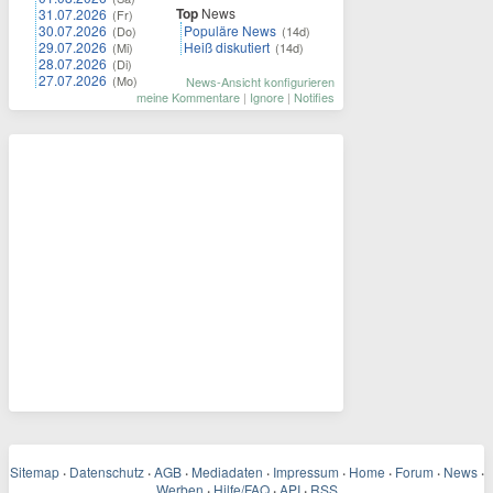
Top
News
31.07.2026
(Fr)
30.07.2026
Populäre News
(Do)
(14d)
29.07.2026
Heiß diskutiert
(Mi)
(14d)
28.07.2026
(Di)
27.07.2026
(Mo)
News-Ansicht konfigurieren
meine Kommentare
|
Ignore
|
Notifies
Sitemap
·
Datenschutz
·
AGB
·
Mediadaten
·
Impressum
·
Home
·
Forum
·
News
·
Werben
·
Hilfe/FAQ
·
API
·
RSS