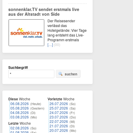
sonnenklar.TV sendet erstmals live
aus der Altstadt von Side
Der Reisesender
verlässt das
Hotelgelände: Vier Tage
lang entsteht das Live-
Programm erstmals
[…]
(00)
Suchbegriff
suchen
Diese
Woche
Vorletzte
Woche
06.08.2026
26.07.2026
(Heute)
(So)
05.08.2026
25.07.2026
(Gestern)
(Sa)
04.08.2026
24.07.2026
(Di)
(Fr)
03.08.2026
23.07.2026
(Mo)
(Do)
22.07.2026
(Mi)
Letzte
Woche
21.07.2026
(Di)
02.08.2026
(So)
20.07.2026
(Mo)
01.08.2026
(Sa)