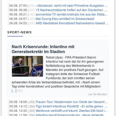
06.08. 07:00 |
(00)
«Glücksrad» kehrt mit zwei Primetime-Ausgaben zurück
06.08. 06:38 |
(00)
15 Nachwuchstalente hoffen auf den Deutschen Radiopreis
06.08. 06:21 |
(00)
sonnenklar.TV sendet erstmals live aus der Altstadt von Side
06.08. 04:57 |
(00)
Mai Duong Kieu ermittelt im Schwarzwald
06.08. 04:55 |
(00)
ARD Mediathek thematisiert Nahverkehrs-Gewalt und Soldatinnen
SPORT-NEWS
Nach Krisenrunde: Infantino mit
Generalsekretär im Stadion
Rabat (dpa) - FIFA-Präsident Gianni
Infantino hat nach der für ihn gelungenen
Notfallsitzung des Weltverbands in
Marokko ein positives Fazit gezogen. Auf
Instagram teilte der Schweizer Fußball-
Funktionär, der sich inmitten seiner
schwersten Krise als Verbandsboss befindet, mit: «Nach einem
Tag voller konstruktiver und positiver Gespräche mit Mitgliedern
[…]
(00)
vor 54 Minuten
05.08. 18:08 |
(03)
Frauen-Tour: Niedermaier nun Vierte der Gesamtwertung
05.08. 14:12 |
(04)
Figo fordert Infantinos Rücktritt: «Er sollte gehen. Jetzt»
05.08. 12:33 |
(03)
Wellbrock verblüfft und träumt: Zweites EM-Gold in Paris
05.08. 11:56 |
(04)
Infantino beruft Krisenrunde ein - Neue Vorwürfe gegen FIFA