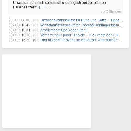
Unwettern natürlich so schnell wie möglich bei betroffenen
Hausbesitzern“,
[…]
(00)
vor 5 Stunden
08.08. 08:00 |
(00)
Ultraschallzahnbürste für Hund und Katze – Tipps zur erfolgreichen Eingewöhnung
07.08. 16:47 |
(00)
Wirtschaftsstaatssekretär Thomas Dörflinger besucht Handwerksbetrieb im Kammerbezirk Freiburg
07.08. 16:31 |
(00)
Arbeit macht Spaß oder krank
07.08. 16:10 |
(00)
Vernetzung in jeder Hinsicht – Die Städte der Zukunft sind grün-blau
07.08. 15:29 |
(01)
Drei bis zehn Prozent, so viel Strom verbraucht ein Aufzug im Gebäude