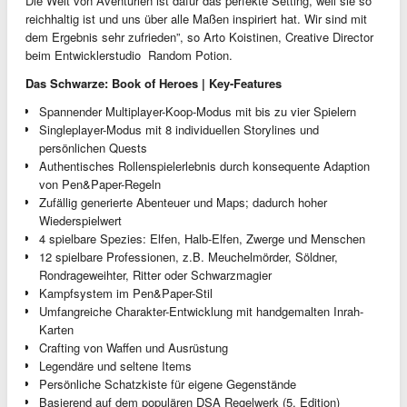
Die Welt von Aventurien ist dafür das perfekte Setting, weil sie so
reichhaltig ist und uns über alle Maßen inspiriert hat. Wir sind mit
dem Ergebnis sehr zufrieden”, so Arto Koistinen, Creative Director
beim Entwicklerstudio Random Potion.
Das Schwarze: Book of Heroes | Key-Features
Spannender Multiplayer-Koop-Modus mit bis zu vier Spielern
Singleplayer-Modus mit 8 individuellen Storylines und
persönlichen Quests
Authentisches Rollenspielerlebnis durch konsequente Adaption
von Pen&Paper-Regeln
Zufällig generierte Abenteuer und Maps; dadurch hoher
Wiederspielwert
4 spielbare Spezies: Elfen, Halb-Elfen, Zwerge und Menschen
12 spielbare Professionen, z.B. Meuchelmörder, Söldner,
Rondrageweihter, Ritter oder Schwarzmagier
Kampfsystem im Pen&Paper-Stil
Umfangreiche Charakter-Entwicklung mit handgemalten Inrah-
Karten
Crafting von Waffen und Ausrüstung
Legendäre und seltene Items
Persönliche Schatzkiste für eigene Gegenstände
Basierend auf dem populären DSA Regelwerk (5. Edition)