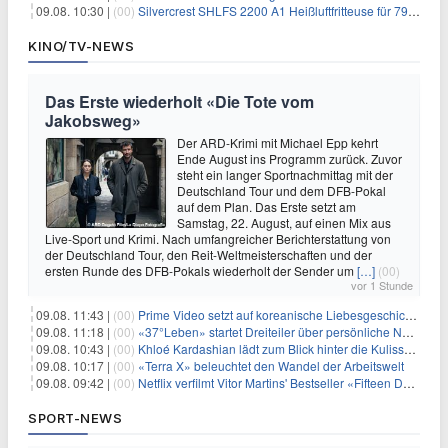
09.08. 10:30 |
(00)
Silvercrest SHLFS 2200 A1 Heißluftfritteuse für 79,99€ – Grill & Räucherfunktion
KINO/TV-NEWS
Das Erste wiederholt «Die Tote vom
Jakobsweg»
Der ARD-Krimi mit Michael Epp kehrt
Ende August ins Programm zurück. Zuvor
steht ein langer Sportnachmittag mit der
Deutschland Tour und dem DFB-Pokal
auf dem Plan. Das Erste setzt am
Samstag, 22. August, auf einen Mix aus
Live-Sport und Krimi. Nach umfangreicher Berichterstattung von
der Deutschland Tour, den Reit-Weltmeisterschaften und der
ersten Runde des DFB-Pokals wiederholt der Sender um
[…]
(00)
vor 1 Stunde
09.08. 11:43 |
(00)
Prime Video setzt auf koreanische Liebesgeschichte
09.08. 11:18 |
(00)
«37°Leben» startet Dreiteiler über persönliche Neuanfänge
09.08. 10:43 |
(00)
Khloé Kardashian lädt zum Blick hinter die Kulissen ihres Freundeskreises
09.08. 10:17 |
(00)
«Terra X» beleuchtet den Wandel der Arbeitswelt
09.08. 09:42 |
(00)
Netflix verfilmt Vitor Martins' Bestseller «Fifteen Days»
SPORT-NEWS