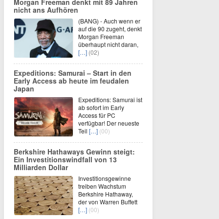
Morgan Freeman denkt mit 89 Jahren
nicht ans Aufhören
(BANG) - Auch wenn er
auf die 90 zugeht, denkt
Morgan Freeman
überhaupt nicht daran,
[…]
(02)
Expeditions: Samurai – Start in den
Early Access ab heute im feudalen
Japan
Expeditions: Samurai ist
ab sofort im Early
Access für PC
verfügbar! Der neueste
Teil
[…]
(00)
Berkshire Hathaways Gewinn steigt:
Ein Investitionswindfall von 13
Milliarden Dollar
Investitionsgewinne
treiben Wachstum
Berkshire Hathaway,
der von Warren Buffett
[…]
(00)