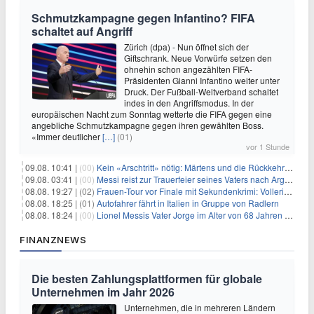
Schmutzkampagne gegen Infantino? FIFA
schaltet auf Angriff
Zürich (dpa) - Nun öffnet sich der
Giftschrank. Neue Vorwürfe setzen den
ohnehin schon angezählten FIFA-
Präsidenten Gianni Infantino weiter unter
Druck. Der Fußball-Weltverband schaltet
indes in den Angriffsmodus. In der
europäischen Nacht zum Sonntag wetterte die FIFA gegen eine
angebliche Schmutzkampagne gegen ihren gewählten Boss.
«Immer deutlicher
[…]
(01)
vor 1 Stunde
09.08. 10:41 |
(00)
Kein «Arschtritt» nötig: Märtens und die Rückkehr nach Paris
09.08. 03:41 |
(00)
Messi reist zur Trauerfeier seines Vaters nach Argentinien
08.08. 19:27 |
(02)
Frauen-Tour vor Finale mit Sekundenkrimi: Vollering in Gelb
08.08. 18:25 |
(01)
Autofahrer fährt in Italien in Gruppe von Radlern
08.08. 18:24 |
(00)
Lionel Messis Vater Jorge im Alter von 68 Jahren gestorben
FINANZNEWS
Die besten Zahlungsplattformen für globale
Unternehmen im Jahr 2026
Unternehmen, die in mehreren Ländern