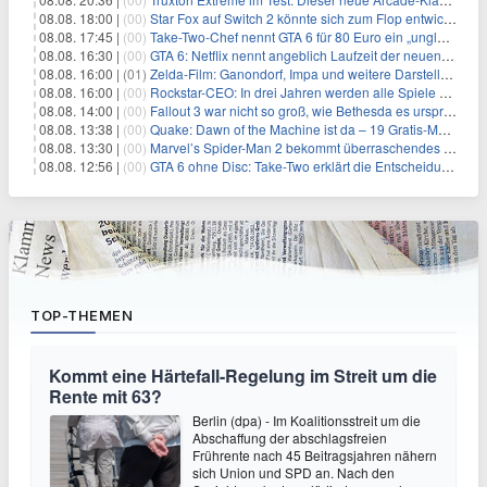
08.08. 18:00 |
(00)
Star Fox auf Switch 2 könnte sich zum Flop entwickeln
08.08. 17:45 |
(00)
Take-Two-Chef nennt GTA 6 für 80 Euro ein „unglaubliches Schnäppchen“
08.08. 16:30 |
(00)
GTA 6: Netflix nennt angeblich Laufzeit der neuen Gameplay-Präsentation
08.08. 16:00 |
(01)
Zelda-Film: Ganondorf, Impa und weitere Darsteller sollen feststehen
08.08. 16:00 |
(00)
Rockstar-CEO: In drei Jahren werden alle Spiele gestreamt
08.08. 14:00 |
(00)
Fallout 3 war nicht so groß, wie Bethesda es ursprünglich wollte
08.08. 13:38 |
(00)
Quake: Dawn of the Machine ist da – 19 Gratis-Maps von MachineGames zum 30. Jubiläum
08.08. 13:30 |
(00)
Marvel’s Spider-Man 2 bekommt überraschendes PS5-Update mit gewünschter Komfortfunktion
08.08. 12:56 |
(00)
GTA 6 ohne Disc: Take-Two erklärt die Entscheidung für Download-Codes
TOP-THEMEN
Kommt eine Härtefall-Regelung im Streit um die
Rente mit 63?
Berlin (dpa) - Im Koalitionsstreit um die
Abschaffung der abschlagsfreien
Frührente nach 45 Beitragsjahren nähern
sich Union und SPD an. Nach den