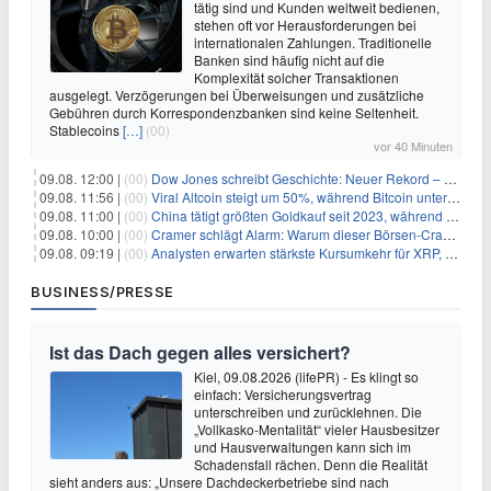
tätig sind und Kunden weltweit bedienen,
stehen oft vor Herausforderungen bei
internationalen Zahlungen. Traditionelle
Banken sind häufig nicht auf die
Komplexität solcher Transaktionen
ausgelegt. Verzögerungen bei Überweisungen und zusätzliche
Gebühren durch Korrespondenzbanken sind keine Seltenheit.
Stablecoins
[…]
(00)
vor 40 Minuten
09.08. 12:00 |
(00)
Dow Jones schreibt Geschichte: Neuer Rekord – und Amazon knackt die nächste Billionen-Marke
09.08. 11:56 |
(00)
Viral Altcoin steigt um 50%, während Bitcoin unter $65.000 fällt
09.08. 11:00 |
(00)
China tätigt größten Goldkauf seit 2023, während Goldpreis um 8% steigt
09.08. 10:00 |
(00)
Cramer schlägt Alarm: Warum dieser Börsen-Crash die beste Einstiegschance seit Monaten ist
09.08. 09:19 |
(00)
Analysten erwarten stärkste Kursumkehr für XRP, während Polymarket skeptisch bleibt
BUSINESS/PRESSE
Ist das Dach gegen alles versichert?
Kiel, 09.08.2026 (lifePR) - Es klingt so
einfach: Versicherungsvertrag
unterschreiben und zurücklehnen. Die
„Vollkasko-Mentalität“ vieler Hausbesitzer
und Hausverwaltungen kann sich im
Schadensfall rächen. Denn die Realität
sieht anders aus: „Unsere Dachdeckerbetriebe sind nach