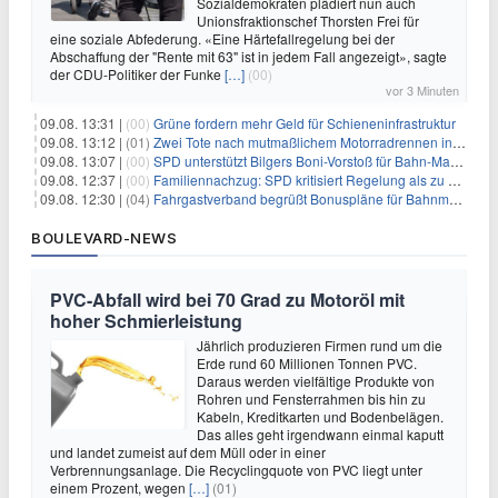
Sozialdemokraten plädiert nun auch
Unionsfraktionschef Thorsten Frei für
eine soziale Abfederung. «Eine Härtefallregelung bei der
Abschaffung der "Rente mit 63" ist in jedem Fall angezeigt», sagte
der CDU-Politiker der Funke
[…]
(00)
vor 3 Minuten
09.08. 13:31 |
(00)
Grüne fordern mehr Geld für Schieneninfrastruktur
09.08. 13:12 |
(01)
Zwei Tote nach mutmaßlichem Motorradrennen in Köln
09.08. 13:07 |
(00)
SPD unterstützt Bilgers Boni-Vorstoß für Bahn-Manager
09.08. 12:37 |
(00)
Familiennachzug: SPD kritisiert Regelung als zu streng
09.08. 12:30 |
(04)
Fahrgastverband begrüßt Bonuspläne für Bahnmanager
BOULEVARD-NEWS
PVC-Abfall wird bei 70 Grad zu Motoröl mit
hoher Schmierleistung
Jährlich produzieren Firmen rund um die
Erde rund 60 Millionen Tonnen PVC.
Daraus werden vielfältige Produkte von
Rohren und Fensterrahmen bis hin zu
Kabeln, Kreditkarten und Bodenbelägen.
Das alles geht irgendwann einmal kaputt
und landet zumeist auf dem Müll oder in einer
Verbrennungsanlage. Die Recyclingquote von PVC liegt unter
einem Prozent, wegen
[…]
(01)