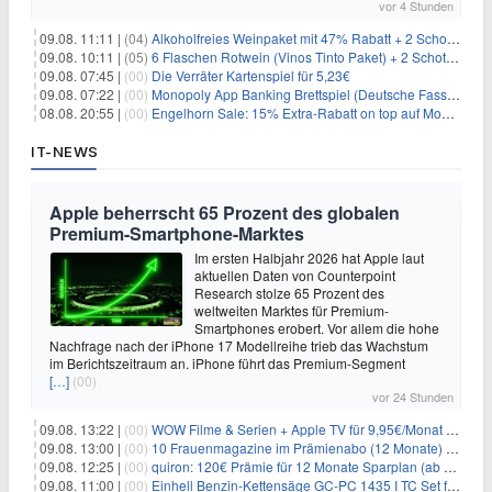
vor 4 Stunden
09.08. 11:11 |
(04)
Alkoholfreies Weinpaket mit 47% Rabatt + 2 Schott Zwiesel Gläser GRATIS für 29,99€
09.08. 10:11 |
(05)
6 Flaschen Rotwein (Vinos Tinto Paket) + 2 Schott Zwiesel Gläser für 25,99€ inkl. Versand
09.08. 07:45 |
(00)
Die Verräter Kartenspiel für 5,23€
09.08. 07:22 |
(00)
Monopoly App Banking Brettspiel (Deutsche Fassung) für 9,84€
08.08. 20:55 |
(00)
Engelhorn Sale: 15% Extra-Rabatt on top auf Mode- und Sport-Artikel
IT-NEWS
Apple beherrscht 65 Prozent des globalen
Premium-Smartphone-Marktes
Im ersten Halbjahr 2026 hat Apple laut
aktuellen Daten von Counterpoint
Research stolze 65 Prozent des
weltweiten Marktes für Premium-
Smartphones erobert. Vor allem die hohe
Nachfrage nach der iPhone 17 Modellreihe trieb das Wachstum
im Berichtszeitraum an. iPhone führt das Premium-Segment
[…]
(00)
vor 24 Stunden
09.08. 13:22 |
(00)
WOW Filme & Serien + Apple TV für 9,95€/Monat // Alles von WOW (Filme, Serien, Live-Sport) für 34,97€/Monat
09.08. 13:00 |
(00)
10 Frauenmagazine im Prämienabo (12 Monate) mit Prämien bis zu 225€
09.08. 12:25 |
(00)
quiron: 120€ Prämie für 12 Monate Sparplan (ab 100€/Monat)
09.08. 11:00 |
(00)
Einhell Benzin-Kettensäge GC-PC 1435 I TC Set für 99,99€