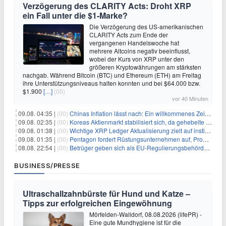
Verzögerung des CLARITY Acts: Droht XRP
ein Fall unter die $1-Marke?
Die Verzögerung des US-amerikanischen
CLARITY Acts zum Ende der
vergangenen Handelswoche hat
mehrere Altcoins negativ beeinflusst,
wobei der Kurs von XRP unter den
größeren Kryptowährungen am stärksten
nachgab. Während Bitcoin (BTC) und Ethereum (ETH) am Freitag
ihre Unterstützungsniveaus halten konnten und bei $64.000 bzw.
$1.900
[…]
(00)
vor 40 Minuten
09.08. 04:35 |
(00)
Chinas Inflation lässt nach: Ein willkommenes Zeichen für Investoren angesichts der Folgen des Öl-Schocks
09.08. 02:35 |
(00)
Koreas Aktienmarkt stabilisiert sich, da gehebelte Positionen abgebaut werden
09.08. 01:38 |
(00)
Wichtige XRP Ledger Aktualisierung zielt auf institutionelle Akzeptanz ab
09.08. 01:35 |
(00)
Pentagon fordert Rüstungsunternehmen auf, Produktion angesichts eskalierender globaler Spannungen zu steigern
08.08. 22:54 |
(00)
Betrüger geben sich als EU-Regulierungsbehörden aus, um Krypto-Nutzer nach MiCA-Deadline ins Visier zu nehmen
BUSINESS/PRESSE
Ultraschallzahnbürste für Hund und Katze –
Tipps zur erfolgreichen Eingewöhnung
Mörfelden-Walldorf, 08.08.2026 (lifePR) -
Eine gute Mundhygiene ist für die