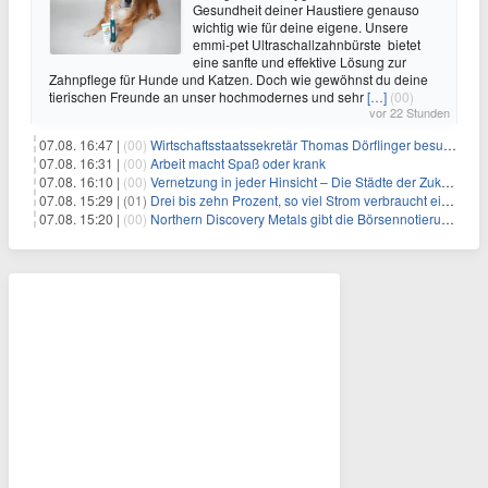
Gesundheit deiner Haustiere genauso
wichtig wie für deine eigene. Unsere
emmi-pet Ultraschallzahnbürste bietet
eine sanfte und effektive Lösung zur
Zahnpflege für Hunde und Katzen. Doch wie gewöhnst du deine
tierischen Freunde an unser hochmodernes und sehr
[…]
(00)
vor 22 Stunden
07.08. 16:47 |
(00)
Wirtschaftsstaatssekretär Thomas Dörflinger besucht Handwerksbetrieb im Kammerbezirk Freiburg
07.08. 16:31 |
(00)
Arbeit macht Spaß oder krank
07.08. 16:10 |
(00)
Vernetzung in jeder Hinsicht – Die Städte der Zukunft sind grün-blau
07.08. 15:29 |
(01)
Drei bis zehn Prozent, so viel Strom verbraucht ein Aufzug im Gebäude
07.08. 15:20 |
(00)
Northern Discovery Metals gibt die Börsennotierung an der Frankfurter Wertpapierbörse bekannt