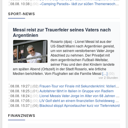
08.08. 10:38 |
(00)
«Camping Paradis» lädt zur süßen Themenwoche ein
SPORT-NEWS
Messi reist zur Trauerfeier seines Vaters nach
Argentinien
Rosario (dpa) - Lionel Messi ist aus der
US-Stadt Miami nach Argentinien gereist,
um von seinem verstorbenen Vater Jorge
Abschied zu nehmen. Der Privatjet mit
dem argentinischen Fußball-Weltstar,
seiner Frau und den drei Kindern landete
am späten Abend (Ortszeit) in der Stadt Rosario, wie örtliche
Medien berichteten. Vom Flughafen sei die Familie Messi
[…]
(00)
vor 2 Stunden
08.08. 19:27 |
(02)
Frauen-Tour vor Finale mit Sekundenkrimi: Vollering in Gelb
08.08. 18:25 |
(01)
Autofahrer fährt in Italien in Gruppe von Radlern
08.08. 18:24 |
(00)
Lionel Messis Vater Jorge im Alter von 68 Jahren gestorben
08.08. 17:05 |
(00)
LIV Golf steht an einem finanziellen Scheideweg auf der Suche nach neuen Investitionen
08.08. 15:37 |
(06)
Blackout stoppt Apnoetaucher kurz vor Tiefenrekord
FINANZNEWS