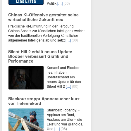
Politik
[…]
(00)
Chinas KI-Offensive gestaltet seine
wirtschaftliche Zukunft neu
Praktische KI-Einführung in der Fertigung
Chinas Ansatz zur künstlichen Intelligenz weicht
von der traditionellen Verfolgung künstlicher
allgemeiner Intelligenz ab und setzt
[…]
(00)
Silent Hill 2 erhält neues Update –
Bloober verbessert Grafik und
Performance
Konami und Bloober
Team haben
überraschend ein
neues Update für das
Silent Hill 2
[…]
(00)
Blackout stoppt Apnoetaucher kurz
vor Tiefenrekord
Starnberg (dpa/lby) -
Applaus am Boot,
Applaus am Ufer – die
Leistung war grandios.
Und
[…]
(06)