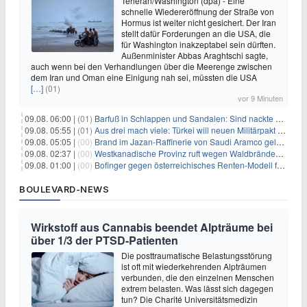
Teheran/Washington (dpa) - Eine
schnelle Wiedereröffnung der Straße von
Hormus ist weiter nicht gesichert. Der Iran
stellt dafür Forderungen an die USA, die
für Washington inakzeptabel sein dürften.
Außenminister Abbas Araghtschi sagte,
auch wenn bei den Verhandlungen über die Meerenge zwischen
dem Iran und Oman eine Einigung nah sei, müssten die USA
[…]
(01)
vor 9 Minuten
09.08. 06:00 |
(01)
Barfuß in Schlappen und Sandalen: Sind nackte Füße eklig?
09.08. 05:55 |
(01)
Aus drei mach viele: Türkei will neuen Militärpakt erweitern
09.08. 05:05 |
(00)
Brand im Jazan-Raffinerie von Saudi Aramco gelöscht: Auswirkungen auf die Energiemärkte
09.08. 02:37 |
(00)
Westkanadische Provinz ruft wegen Waldbränden Notstand aus
09.08. 01:00 |
(00)
Bofinger gegen österreichisches Renten-Modell für Schwerarbeiter
BOULEVARD-NEWS
Wirkstoff aus Cannabis beendet Alpträume bei
über 1/3 der PTSD-Patienten
Die posttraumatische Belastungsstörung
ist oft mit wiederkehrenden Alpträumen
verbunden, die den einzelnen Menschen
extrem belasten. Was lässt sich dagegen
tun? Die Charité Universitätsmedizin