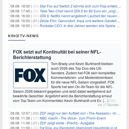
08.08. 18:00 |
(00)
Star Fox auf Switch 2 könnte sich zum Flop entwickeln
08.08. 17:45 |
(00)
Take-Two-Chef nennt GTA 6 für 80 Euro ein „unglaubliches Schnäppchen“
08.08. 16:30 |
(00)
GTA 6: Netflix nennt angeblich Laufzeit der neuen Gameplay-Präsentation
08.08. 16:00 |
(01)
Zelda-Film: Ganondorf, Impa und weitere Darsteller sollen feststehen
08.08. 16:00 |
(00)
Rockstar-CEO: In drei Jahren werden alle Spiele gestreamt
KINO/TV-NEWS
FOX setzt auf Kontinuität bei seiner NFL-
Berichterstattung
Tom Brady und Kevin Burkhardt bleiben
auch 2026 das Top-Duo des US-
Senders. Zudem hat FOX sein komplettes
Kommentatoren- und Moderatorenteam
für die neue NFL-Saison vorgestellt. FOX
Sports hat sein On-Air-Team für die NFL-
Saison 2026 bekannt gegeben und setzt dabei weitgehend auf
bewährte Gesichter. Angeführt wird die Berichterstattung erneut
vom Top-Team um Kommentator Kevin Burkhardt und Ex-
[…]
(00)
vor 17 Stunden
08.08. 12:07 |
(02)
ZDF zeigt nur den Auftakt von «The Assassin» im Fernsehen
08.08. 11:38 |
(00)
NBC macht «The Voice» zum Promi-Event
08.08. 11:06 |
(01)
ZDF zeigt vierte «Precht»-Ausgabe
08.08. 11:00 |
(00)
Da'Vine Joy Randolph übernimmt Hauptrolle in starbesetzter schwarzer Komödie