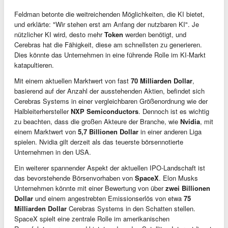
Feldman betonte die weitreichenden Möglichkeiten, die KI bietet,
und erklärte: "Wir stehen erst am Anfang der nutzbaren KI". Je
nützlicher KI wird, desto mehr
Token
werden benötigt, und
Cerebras hat die Fähigkeit, diese am schnellsten zu generieren.
Dies könnte das Unternehmen in eine führende Rolle im KI-Markt
katapultieren.
Mit einem aktuellen Marktwert von fast
70 Milliarden Dollar
,
basierend auf der Anzahl der ausstehenden Aktien, befindet sich
Cerebras Systems in einer vergleichbaren Größenordnung wie der
Halbleiterhersteller
NXP Semiconductors
. Dennoch ist es wichtig
zu beachten, dass die großen Akteure der Branche, wie
Nvidia
, mit
einem Marktwert von
5,7 Billionen Dollar
in einer anderen Liga
spielen. Nvidia gilt derzeit als das teuerste börsennotierte
Unternehmen in den USA.
Ein weiterer spannender Aspekt der aktuellen IPO-Landschaft ist
das bevorstehende Börsenvorhaben von
SpaceX
. Elon Musks
Unternehmen könnte mit einer Bewertung von über
zwei Billionen
Dollar
und einem angestrebten Emissionserlös von etwa
75
Milliarden Dollar
Cerebras Systems in den Schatten stellen.
SpaceX spielt eine zentrale Rolle im amerikanischen