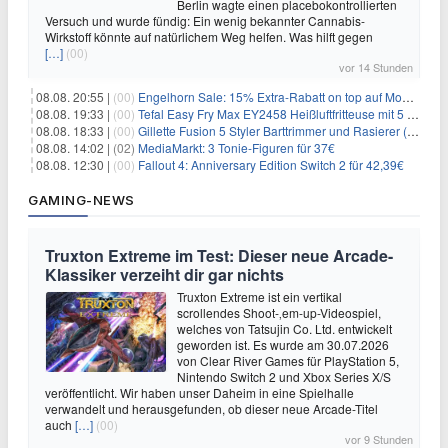
Berlin wagte einen placebokontrollierten
Versuch und wurde fündig: Ein wenig bekannter Cannabis-
Wirkstoff könnte auf natürlichem Weg helfen. Was hilft gegen
[…]
(00)
vor 14 Stunden
08.08. 20:55 |
(00)
Engelhorn Sale: 15% Extra-Rabatt on top auf Mode- und Sport-Artikel
08.08. 19:33 |
(00)
Tefal Easy Fry Max EY2458 Heißluftfritteuse mit 5 Litern für 64,99€
08.08. 18:33 |
(00)
Gillette Fusion 5 Styler Barttrimmer und Rasierer (All in One) für 16€
08.08. 14:02 |
(02)
MediaMarkt: 3 Tonie-Figuren für 37€
08.08. 12:30 |
(00)
Fallout 4: Anniversary Edition Switch 2 für 42,39€
GAMING-NEWS
Truxton Extreme im Test: Dieser neue Arcade-
Klassiker verzeiht dir gar nichts
Truxton Extreme ist ein vertikal
scrollendes Shoot-‚em-up-Videospiel,
welches von Tatsujin Co. Ltd. entwickelt
geworden ist. Es wurde am 30.07.2026
von Clear River Games für PlayStation 5,
Nintendo Switch 2 und Xbox Series X/S
veröffentlicht. Wir haben unser Daheim in eine Spielhalle
verwandelt und herausgefunden, ob dieser neue Arcade-Titel
auch
[…]
(00)
vor 9 Stunden