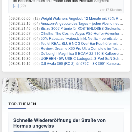
im Berichtszeitraum an. iPhone führt das Premium-Segment
[…]
(00)
vor 17 Stunden
09.08. 06:00 |
(12)
Weight Watchers Angebot: 12 Monate mit 75% Rabatt ab 6,25€/Monat
08.08. 22:15 |
(04)
Amazon-Angebote des Tages – jeden Abend neue Deals zum Stöbern
08.08. 21:45 |
(01)
Bis zu 300€ Prämie für KOSTENLOSES Girokonto bei der Santander – 50€ schon nach 1 Woche!
08.08. 20:57 |
(00)
Cthulhu: The Cosmic Abyss PS5-Horror-Adventure für 27,99€
08.08. 20:57 |
(04)
50% Rabatt auf waipu.tv inkl. Netflix – bereits ab 9€/Monat (statt 17,99€)
08.08. 20:53 |
(00)
Teufel REAL BLUE NC 3 Over-Ear-Kopfhörer mit ANC für 149,99€
08.08. 20:03 |
(00)
Review: Dreame X60 Pro Ultra Complete im Test: 42.000 Pa, 100 °C Moppwäsche & erstaunlich viel Technik in nur 8,9 cm Höhe
08.08. 20:01 |
(00)
De’Longhi Magnifica S ECAM 22.110.B Kaffeevollautomat für 269€
08.08. 19:30 |
(00)
UGREEN 45W USB C Ladegerät 3-Port GaN Schnellladegerät für 12,96€
08.08. 19:15 |
(00)
DJI Avata 360 (RC 2) für 579€ – 8K 360° Kameradrohne
TOP-THEMEN
Schnelle Wiedereröffnung der Straße von
Hormus ungewiss