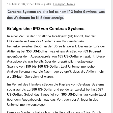
14. Mai 2026, 21:26 Uhr
·
Quelle:
Eulerpool News
Cerebras Systems erzielte bei seinem IPO hohe Gewinne, was
das Wachstum im KI-Sektor anzeigt.
Erfolgreicher IPO von Cerebras Systems
In einer Zeit, in der Künstliche Intelligenz (KI) boomt, hat der
Chiphersteller Cerebras Systems am Donnerstag ein
bemerkenswertes Debüt an der Börse hingelegt. Der erste Kurs der
Aktie lag bei
350 US-Dollar
, was einem Anstieg von
89 Prozent
gegenüber dem Ausgabepreis von
185 US-Dollar
entspricht. Dieser
Ausgabepreis war bereits über der ursprünglich festgelegten
Spanne von
150 bis 160 US-Dollar
. Laut Unternehmenschef
Andrew Feldman war die Nachfrage so groß, dass die Aktien mehr
als
25-fach
überzeichnet waren.
Im Verlauf des Handels stiegen die Papiere von Cerebras Systems
sogar auf bis zu
386 US-Dollar
und pendelten zuletzt bei fast
327
US-Dollar
. Selbst das Tagestief von
300 US-Dollar
lag komfortabel
über dem Ausgabepreis, was das Vertrauen der Anleger in das
Unternehmen widerspiegelt.
Cerebras Systems hat sich auf die Herstellung von Chips für KI-