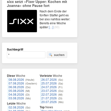
sixx setzt «Fixer Upper: Kochen mit
Joanna» ohne Pause fort
Nach dem Ende der
fünften Staffel geht es
bei sixx nahtlos weiter:
Bereits eine Woche
später
[…]
(00)
Suchbegriff
suchen
Diese
Woche
Vorletzte
Woche
08.08.2026
26.07.2026
(Heute)
(So)
07.08.2026
25.07.2026
(Gestern)
(Sa)
06.08.2026
24.07.2026
(Do)
(Fr)
05.08.2026
23.07.2026
(Mi)
(Do)
04.08.2026
22.07.2026
(Di)
(Mi)
03.08.2026
21.07.2026
(Mo)
(Di)
20.07.2026
(Mo)
Letzte
Woche
Top
News
02.08.2026
(So)
01.08.2026
Populäre News