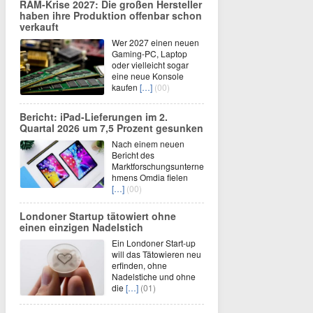
RAM-Krise 2027: Die großen Hersteller
haben ihre Produktion offenbar schon
verkauft
Wer 2027 einen neuen
Gaming-PC, Laptop
oder vielleicht sogar
eine neue Konsole
kaufen
[…]
(00)
Bericht: iPad-Lieferungen im 2.
Quartal 2026 um 7,5 Prozent gesunken
Nach einem neuen
Bericht des
Marktforschungsunterne
hmens Omdia fielen
[…]
(00)
Londoner Startup tätowiert ohne
einen einzigen Nadelstich
Ein Londoner Start-up
will das Tätowieren neu
erfinden, ohne
Nadelstiche und ohne
die
[…]
(01)