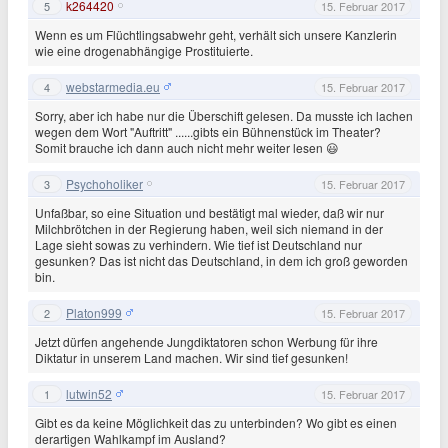
k264420
5
15. Februar 2017
Wenn es um Flüchtlingsabwehr geht, verhält sich unsere Kanzlerin
wie eine drogenabhängige Prostituierte.
webstarmedia.eu
4
15. Februar 2017
Sorry, aber ich habe nur die Überschift gelesen. Da musste ich lachen
wegen dem Wort "Auftritt" ......gibts ein Bühnenstück im Theater?
Somit brauche ich dann auch nicht mehr weiter lesen 😃
Psychoholiker
3
15. Februar 2017
Unfaßbar, so eine Situation und bestätigt mal wieder, daß wir nur
Milchbrötchen in der Regierung haben, weil sich niemand in der
Lage sieht sowas zu verhindern. Wie tief ist Deutschland nur
gesunken? Das ist nicht das Deutschland, in dem ich groß geworden
bin.
Platon999
2
15. Februar 2017
Jetzt dürfen angehende Jungdiktatoren schon Werbung für ihre
Diktatur in unserem Land machen. Wir sind tief gesunken!
lutwin52
1
15. Februar 2017
Gibt es da keine Möglichkeit das zu unterbinden? Wo gibt es einen
derartigen Wahlkampf im Ausland?