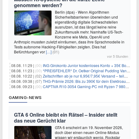
genommen werden?
Berlin (dpa) - Wenn Algorithmen
Sicherheitsbarrieren überwinden und
eigenständig digitale Schwachstellen
ausnutzen, ist das längst keine reine
Zukunftsmusik mehr. Namhafte US-Tech-
Konzerne wie Meta, OpenAI und
Anthropic mussten zuletzt einräumen, dass ihre Sprachmodelle in
Tests autonome Hacking-Fähigkeiten zeigten. Dies hat
Befürchtungen vor
[…]
(01)
vor 5 Stunden
08.08. 11:29 |
(00)
ING Girokonto Junior kostenloses Konto + 35€ Bonus
08.08. 11:23 |
(00)
*PREISFEHLER* Dr. Oetker Original Pudding Vanille 22er-Pack für 2,97€
08.08. 10:22 |
(02)
Zeitschriften ab je nur 6,95€/7,95€ Versand – teilweise selbstkündigend!
08.08. 09:38 |
(07)
THG-Prämie 2026: Bis zu 390€ für dein Elektroauto mit geld-fuer-eAuto.de
08.08. 09:23 |
(00)
CAPTIVA R10-3054 Gaming-PC mit Ryzen 7 9800X3D und RTX 5080 für 2.599€
GAMING-NEWS
GTA 6 Online bleibt ein Rätsel – Insider stellt
das neue Gerücht klar
GTA 6 erscheint am 19. November 2026,
doch über einen neuen Online-Modus
wissen wir erstaunlich wenig. Rockstar