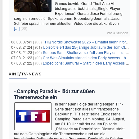
Games bewirbt Grand Theft Auto VI
bislang ausdrücklich als „Single Player
Experience“. Genau diese Formulierung
sorgt nun erneut für Spekulationen. Bloomberg-Journalist Jason
Schreier sprach in einem aktuellen Video über die Zukunft von
[…]
(00)
vor 3 Stunden
08.08. 07:41 |
(00)
THQ Nordic Showcase 2026 – Erhaltet mehr Informationen
07.08. 21:24 |
(01)
Ubisoft feiert das 25-jährige Jubiläum der Tom Clancy’s Ghost Recon-Reihe
07.08. 21:23 |
(00)
Serious Sam: Shatterverse lädt zum Playtest – und erscheint schon bald!
07.08. 21:23 |
(00)
Car Was Simulator startet in den Early Access – bald gehts los!
07.08. 21:22 |
(00)
Expeditions: Samurai – Start in den Early Access ab heute im feudalen Japan
KINO/TV-NEWS
«Camping Paradis» lädt zur süßen
Themenwoche ein
In der neuen Folge der langlebigen TF1-
Serie dreht sich alles um französische
Backkunst. TF1 setzt seine Erfolgsserie
Camping Paradis am Montag, 24. August,
um 21.10 Uhr mit der neuen Episode
„Pâtisserie au Paradis“ fort. Diesmal steht
auf dem Campingplatz die Themenwoche rund um die
französische Patisserie auf dem Programm. Regie führte Sabrina