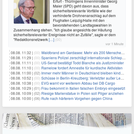
Erfurt - Thüringens Innenminister Georg
Maier (SPD) geht davon aus, dass
sicherheitsrelevante Vorfälle wie der
verhinderte Drohnenanschlag auf dem
Flughafen Leipzig/Halle mit den
bevorstehenden Landtagswahlen in
Zusammenhang stehen. "Ich glaube angesichts der Häufung
sicherheitsrelevanter Ereignisse nicht an Zufälle", sagte er dem
"Redaktionsnetzwerk
[…]
(00)
vor 1 Minute
08.08. 11:32 |
(00)
Waldbrand am Gardasee: Mehr als 200 Menschen evakuiert
08.08. 11:29 |
(00)
Spaniens Polizei zerschlägt internationale Schlepperbande
08.08. 11:11 |
(00)
US-Senat bestätigt Todd Blanche als Justizminister
08.08. 11:10 |
(00)
Ramelow fordert Amnestie für kurdische Aktivisten
08.08. 11:00 |
(02)
Immer mehr Männer in Deutschland bleiben kinderlos
08.08. 10:52 |
(00)
Schüsse in Berlin-Kreuzberg: Verletzter außer Lebensgefahr
08.08. 10:38 |
(00)
EVG warnt vor weiterem Abbau bei DB Cargo
08.08. 10:29 |
(01)
Frau bekommt in Italien falschen Embryo eingesetzt
08.08. 10:09 |
(02)
Riesige Marienstatue in Polen soll Pilger anziehen
08.08. 10:00 |
(06)
Rufe nach härterem Vorgehen gegen China