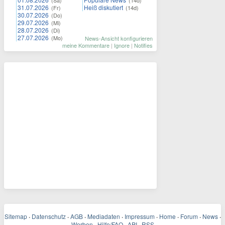
(Sa)
(14d)
31.07.2026
Heiß diskutiert
(Fr)
(14d)
30.07.2026
(Do)
29.07.2026
(Mi)
28.07.2026
(Di)
27.07.2026
(Mo)
News-Ansicht konfigurieren
meine Kommentare
|
Ignore
|
Notifies
Sitemap
·
Datenschutz
·
AGB
·
Mediadaten
·
Impressum
·
Home
·
Forum
·
News
·
Werben
·
Hilfe/FAQ
·
API
·
RSS