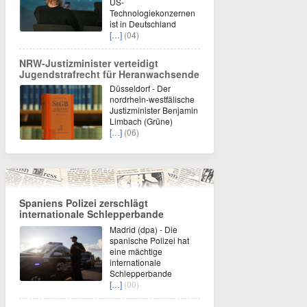
US-
Technologiekonzernen
ist in Deutschland
[…]
(04)
NRW-Justizminister verteidigt
Jugendstrafrecht für Heranwachsende
Düsseldorf - Der
nordrhein-westfälische
Justizminister Benjamin
Limbach (Grüne)
[…]
(06)
Spaniens Polizei zerschlägt
internationale Schlepperbande
Madrid (dpa) - Die
spanische Polizei hat
eine mächtige
internationale
Schlepperbande
[…]
(00)