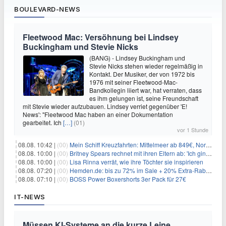
BOULEVARD-NEWS
Fleetwood Mac: Versöhnung bei Lindsey
Buckingham und Stevie Nicks
(BANG) - Lindsey Buckingham und
Stevie Nicks stehen wieder regelmäßig in
Kontakt. Der Musiker, der von 1972 bis
1976 mit seiner Fleetwood-Mac-
Bandkollegin liiert war, hat verraten, dass
es ihm gelungen ist, seine Freundschaft
mit Stevie wieder aufzubauen. Lindsey verriet gegenüber 'E!
News': "Fleetwood Mac haben an einer Dokumentation
gearbeitet. Ich
[…]
(01)
vor 1 Stunde
08.08. 10:42 |
(00)
Mein Schiff Kreuzfahrten: Mittelmeer ab 849€, Norwegen ab 999€ p.P.
08.08. 10:00 |
(00)
Britney Spears rechnet mit ihren Eltern ab: 'Ich ging zwei Monate lang auf die Knie und weinte'
08.08. 10:00 |
(00)
Lisa Rinna verrät, wie ihre Töchter sie inspirieren
08.08. 07:20 |
(00)
Hemden.de: bis zu 72% im Sale + 20% Extra-Rabatt dank Gutschein
08.08. 07:10 |
(00)
BOSS Power Boxershorts 3er Pack für 27€
IT-NEWS
Müssen KI-Systeme an die kurze Leine