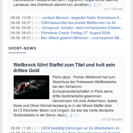
Landauer, das Drehbuch stammt von Jonathan
[…]
(00)
vor 1 Stunde
08.08. 10:06 |
(00)
«einfach Mensch» begleitet Robin Schmetzers Kampf gegen eine seltene Krankheit
08.08. 09:37 |
(00)
CNN beleuchtet das private Wettrennen ins All
08.08. 09:05 |
(00)
«Einspruch, Schatz!» kehrt mit tierischem Erbstreit zurück
08.08. 08:43 |
(00)
Primetime-Check: Freitag, 07. Augsut 2026
08.08. 08:37 |
(00)
Ben Affleck gewinnt Millionen – und beschert ABC Top-Quoten
SPORT-NEWS
Wellbrock führt Staffel zum Titel und holt sein
drittes Gold
Paris (dpa) - Florian Wellbrock hat zum
Abschluss der Freiwasser-Wettbewerbe
bei den Schwimm-
Europameisterschaften in Paris seine
dritte Goldmedaille gewonnen.
Gemeinsam mit Julia Ackermann, Isabel
Gose und Oliver Klemet bezwang er in der Mixed-Staffel über
4x1,5 Kilometer Italien und Ungarn. Es war die vierte deutsche
Goldmedaille in der Seine, dazu
[…]
(00)
vor 33 Minuten
08.08. 11:00 |
(00)
UEFA bestätigt Zahlungen an Ex-Mitarbeiterin von Infantino
08.08. 05:00 |
(01)
Freier Fall in die Tiefe: Apnoetaucher will Rekord brechen