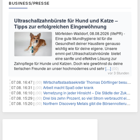
BUSINESS/PRESSE
Ultraschallzahnbürste für Hund und Katze –
Tipps zur erfolgreichen Eingewöhnung
Mörfelden-Walldorf, 08.08.2026 (lifePR) -
Eine gute Mundhygiene ist für die
Gesundheit deiner Haustiere genauso
wichtig wie für deine eigene. Unsere
emmi-pet Ultraschallzahnbürste bietet
eine sanfte und effektive Lösung zur
Zahnpflege für Hunde und Katzen. Doch wie gewöhnst du deine
tierischen Freunde an unser hochmodernes und sehr
[…]
(00)
vor 3 Stunden
07.08. 16:47 |
(00)
Wirtschaftsstaatssekretär Thomas Dörflinger besucht Handwerksbetrieb im Kammerbezirk Freiburg
07.08. 16:31 |
(00)
Arbeit macht Spaß oder krank
07.08. 16:10 |
(00)
Vernetzung in jeder Hinsicht – Die Städte der Zukunft sind grün-blau
07.08. 15:29 |
(00)
Drei bis zehn Prozent, so viel Strom verbraucht ein Aufzug im Gebäude
07.08. 15:20 |
(00)
Northern Discovery Metals gibt die Börsennotierung an der Frankfurter Wertpapierbörse bekannt