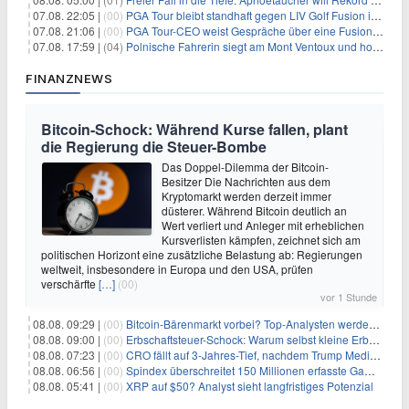
07.08. 22:05 |
(00)
PGA Tour bleibt standhaft gegen LIV Golf Fusion in einem sich wandelnden Sportumfeld
07.08. 21:06 |
(00)
PGA Tour-CEO weist Gespräche über eine Fusion mit LIV Golf zurück und bekräftigt die Wettbewerbslandschaft
07.08. 17:59 |
(04)
Polnische Fahrerin siegt am Mont Ventoux und holt Tour-Gelb
FINANZNEWS
Bitcoin-Schock: Während Kurse fallen, plant
die Regierung die Steuer-Bombe
Das Doppel-Dilemma der Bitcoin-
Besitzer Die Nachrichten aus dem
Kryptomarkt werden derzeit immer
düsterer. Während Bitcoin deutlich an
Wert verliert und Anleger mit erheblichen
Kursverlisten kämpfen, zeichnet sich am
politischen Horizont eine zusätzliche Belastung ab: Regierungen
weltweit, insbesondere in Europa und den USA, prüfen
verschärfte
[…]
(00)
vor 1 Stunde
08.08. 09:29 |
(00)
Bitcoin-Bärenmarkt vorbei? Top-Analysten werden optimistisch, aber die Geschichte sagt etwas anderes
08.08. 09:00 |
(00)
Erbschaftsteuer-Schock: Warum selbst kleine Erbschaften den Fiskus Millionen kosten
08.08. 07:23 |
(00)
CRO fällt auf 3-Jahres-Tief, nachdem Trump Media zwei große Crypto.com-Deals storniert
08.08. 06:56 |
(00)
Spindex überschreitet 150 Millionen erfasste Gaming-Ereignisse in Echtzeit-Datenpipeline
08.08. 05:41 |
(00)
XRP auf $50? Analyst sieht langfristiges Potenzial