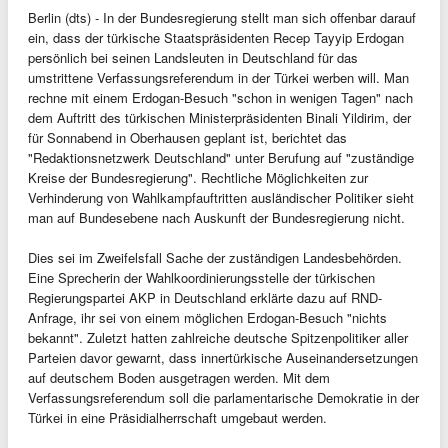
Berlin (dts) - In der Bundesregierung stellt man sich offenbar darauf
ein, dass der türkische Staatspräsidenten Recep Tayyip Erdogan
persönlich bei seinen Landsleuten in Deutschland für das
umstrittene Verfassungsreferendum in der Türkei werben will. Man
rechne mit einem Erdogan-Besuch "schon in wenigen Tagen" nach
dem Auftritt des türkischen Ministerpräsidenten Binali Yildirim, der
für Sonnabend in Oberhausen geplant ist, berichtet das
"Redaktionsnetzwerk Deutschland" unter Berufung auf "zuständige
Kreise der Bundesregierung". Rechtliche Möglichkeiten zur
Verhinderung von Wahlkampfauftritten ausländischer Politiker sieht
man auf Bundesebene nach Auskunft der Bundesregierung nicht.
Dies sei im Zweifelsfall Sache der zuständigen Landesbehörden.
Eine Sprecherin der Wahlkoordinierungsstelle der türkischen
Regierungspartei AKP in Deutschland erklärte dazu auf RND-
Anfrage, ihr sei von einem möglichen Erdogan-Besuch "nichts
bekannt". Zuletzt hatten zahlreiche deutsche Spitzenpolitiker aller
Parteien davor gewarnt, dass innertürkische Auseinandersetzungen
auf deutschem Boden ausgetragen werden. Mit dem
Verfassungsreferendum soll die parlamentarische Demokratie in der
Türkei in eine Präsidialherrschaft umgebaut werden.