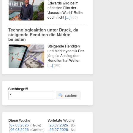
Edwards wird beim
nächsten Film der
'Jurassic World'-Reihe
doch nicht
[…]
(00)
Technologieaktien unter Druck, da
steigende Renditen die Märkte
belasten
Steigende Renditen
und Marktdynamik Der
jüngste Anstieg der
Renditen hat Wellen
[…]
(00)
Suchbegriff
suchen
Diese
Woche
Vorletzte
Woche
07.08.2026
26.07.2026
(Heute)
(So)
06.08.2026
25.07.2026
(Gestern)
(Sa)