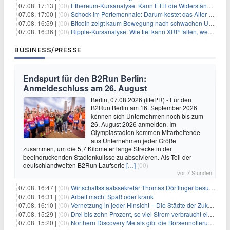
07.08. 17:13 |
(00)
Ethereum-Kursanalyse: Kann ETH die Widerstände der gleitenden Durchschnitte überwinden?
07.08. 17:00 |
(00)
Schock im Portemonnaie: Darum kostet das Alter deutlich mehr als Sie denken
07.08. 16:59 |
(00)
Bitcoin zeigt kaum Bewegung nach schwachen US-Arbeitsmarktdaten, Fed-Zinserhöhungschancen sinken auf 44%
07.08. 16:36 |
(00)
Ripple-Kursanalyse: Wie tief kann XRP fallen, wenn die $1-Unterstützung am Wochenende verloren geht?
BUSINESS/PRESSE
Endspurt für den B2Run Berlin:
Anmeldeschluss am 26. August
Berlin, 07.08.2026 (lifePR) - Für den
B2Run Berlin am 16. September 2026
können sich Unternehmen noch bis zum
26. August 2026 anmelden. Im
Olympiastadion kommen Mitarbeitende
aus Unternehmen jeder Größe
zusammen, um die 5,7 Kilometer lange Strecke in der
beeindruckenden Stadionkulisse zu absolvieren. Als Teil der
deutschlandweiten B2Run Laufserie
[…]
(00)
vor 7 Stunden
07.08. 16:47 |
(00)
Wirtschaftsstaatssekretär Thomas Dörflinger besucht Handwerksbetrieb im Kammerbezirk Freiburg
07.08. 16:31 |
(00)
Arbeit macht Spaß oder krank
07.08. 16:10 |
(00)
Vernetzung in jeder Hinsicht – Die Städte der Zukunft sind grün-blau
07.08. 15:29 |
(00)
Drei bis zehn Prozent, so viel Strom verbraucht ein Aufzug im Gebäude
07.08. 15:20 |
(00)
Northern Discovery Metals gibt die Börsennotierung an der Frankfurter Wertpapierbörse bekannt