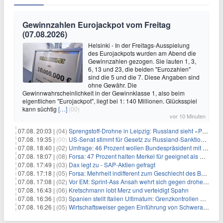
Gewinnzahlen Eurojackpot vom Freitag
(07.08.2026)
Helsinki - In der Freitags-Ausspielung
des Eurojackpots wurden am Abend die
Gewinnzahlen gezogen. Sie lauten 1, 3,
6, 13 und 23, die beiden "Eurozahlen"
sind die 5 und die 7. Diese Angaben sind
ohne Gewähr. Die
Gewinnwahrscheinlichkeit in der Gewinnklasse 1, also beim
eigentlichen "Eurojackpot", liegt bei 1: 140 Millionen. Glücksspiel
kann süchtig
[…]
(00)
vor 10 Minuten
07.08. 20:03 |
(04)
Sprengstoff-Drohne in Leipzig: Russland sieht «Provokation»
07.08. 19:35 |
(00)
US-Senat stimmt für Gesetz zu Russland-Sanktionen
07.08. 18:40 |
(02)
Umfrage: 46 Prozent wollen Bundespräsident mit Politik-Erfahrung
07.08. 18:07 |
(08)
Forsa: 47 Prozent halten Merkel für geeignet als Bundespräsidentin
07.08. 17:49 |
(03)
Dax legt zu - SAP-Aktien gefragt
07.08. 17:18 |
(05)
Forsa: Mehrheit indifferent zum Geschlecht des Bundespräsidenten
07.08. 17:08 |
(02)
Vor EM: Sprint-Ass Ansah wehrt sich gegen drohende Sperre
07.08. 16:43 |
(06)
Kretschmann lobt Merz und verteidigt Spahn
07.08. 16:36 |
(03)
Spanien stellt Italien Ultimatum: Grenzkontrollen beenden
07.08. 16:26 |
(05)
Wirtschaftsweiser gegen Einführung von Schwerarbeiter-Rente