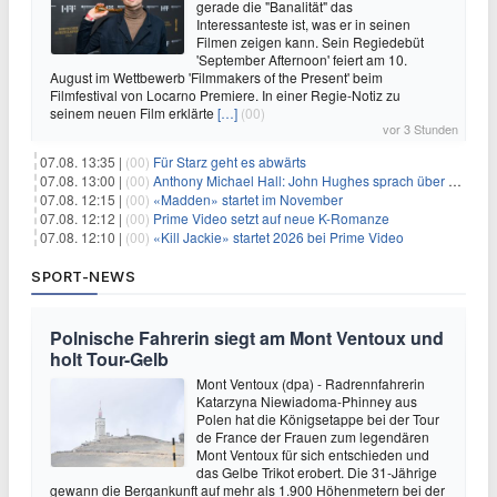
gerade die "Banalität" das
Interessanteste ist, was er in seinen
Filmen zeigen kann. Sein Regiedebüt
'September Afternoon' feiert am 10.
August im Wettbewerb 'Filmmakers of the Present' beim
Filmfestival von Locarno Premiere. In einer Regie-Notiz zu
seinem neuen Film erklärte
[…]
(00)
vor 3 Stunden
07.08. 13:35 |
(00)
Für Starz geht es abwärts
07.08. 13:00 |
(00)
Anthony Michael Hall: John Hughes sprach über eine Fortsetzung von 'The Breakfast Club'
07.08. 12:15 |
(00)
«Madden» startet im November
07.08. 12:12 |
(00)
Prime Video setzt auf neue K-Romanze
07.08. 12:10 |
(00)
«Kill Jackie» startet 2026 bei Prime Video
SPORT-NEWS
Polnische Fahrerin siegt am Mont Ventoux und
holt Tour-Gelb
Mont Ventoux (dpa) - Radrennfahrerin
Katarzyna Niewiadoma-Phinney aus
Polen hat die Königsetappe bei der Tour
de France der Frauen zum legendären
Mont Ventoux für sich entschieden und
das Gelbe Trikot erobert. Die 31-Jährige
gewann die Bergankunft auf mehr als 1.900 Höhenmetern bei der