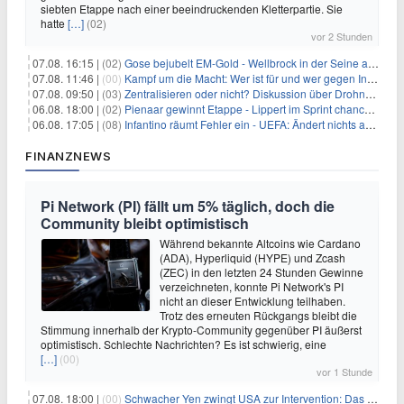
siebten Etappe nach einer beeindruckenden Kletterpartie. Sie
hatte
[…]
(02)
vor 2 Stunden
07.08. 16:15 |
(02)
Gose bejubelt EM-Gold - Wellbrock in der Seine ausgebremst
07.08. 11:46 |
(00)
Kampf um die Macht: Wer ist für und wer gegen Infantino?
07.08. 09:50 |
(03)
Zentralisieren oder nicht? Diskussion über Drohnenabwehr
06.08. 18:00 |
(02)
Pienaar gewinnt Etappe - Lippert im Sprint chancenlos
06.08. 17:05 |
(08)
Infantino räumt Fehler ein - UEFA: Ändert nichts an Boykott
FINANZNEWS
Pi Network (PI) fällt um 5% täglich, doch die
Community bleibt optimistisch
Während bekannte Altcoins wie Cardano
(ADA), Hyperliquid (HYPE) und Zcash
(ZEC) in den letzten 24 Stunden Gewinne
verzeichneten, konnte Pi Network's PI
nicht an dieser Entwicklung teilhaben.
Trotz des erneuten Rückgangs bleibt die
Stimmung innerhalb der Krypto-Community gegenüber PI äußerst
optimistisch. Schlechte Nachrichten? Es ist schwierig, eine
[…]
(00)
vor 1 Stunde
07.08. 18:00 |
(00)
Schwacher Yen zwingt USA zur Intervention: Das größte Risiko seit 15 Jahren