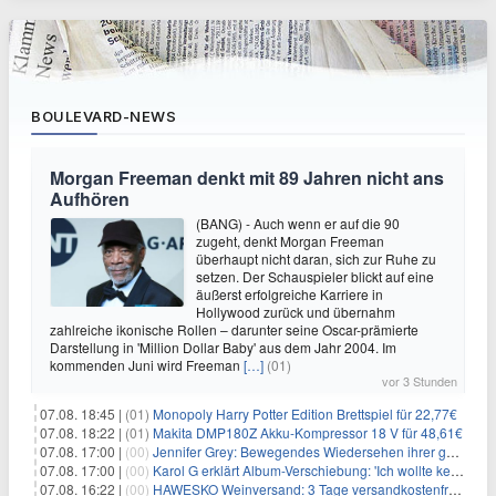
BOULEVARD-NEWS
Morgan Freeman denkt mit 89 Jahren nicht ans
Aufhören
(BANG) - Auch wenn er auf die 90
zugeht, denkt Morgan Freeman
überhaupt nicht daran, sich zur Ruhe zu
setzen. Der Schauspieler blickt auf eine
äußerst erfolgreiche Karriere in
Hollywood zurück und übernahm
zahlreiche ikonische Rollen – darunter seine Oscar-prämierte
Darstellung in 'Million Dollar Baby' aus dem Jahr 2004. Im
kommenden Juni wird Freeman
[…]
(01)
vor 3 Stunden
07.08. 18:45 |
(01)
Monopoly Harry Potter Edition Brettspiel für 22,77€
07.08. 18:22 |
(01)
Makita DMP180Z Akku-Kompressor 18 V für 48,61€
07.08. 17:00 |
(00)
Jennifer Grey: Bewegendes Wiedersehen ihrer geschiedenen Eltern kurz vor dem Tod ihrer Mutter
07.08. 17:00 |
(00)
Karol G erklärt Album-Verschiebung: 'Ich wollte keine persönliche Situation ausnutzen'
07.08. 16:22 |
(00)
HAWESKO Weinversand: 3 Tage versandkostenfrei bestellen (MBW 25€)