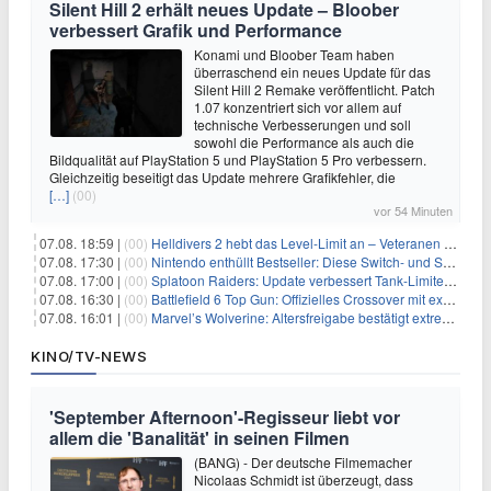
Silent Hill 2 erhält neues Update – Bloober
verbessert Grafik und Performance
Konami und Bloober Team haben
überraschend ein neues Update für das
Silent Hill 2 Remake veröffentlicht. Patch
1.07 konzentriert sich vor allem auf
technische Verbesserungen und soll
sowohl die Performance als auch die
Bildqualität auf PlayStation 5 und PlayStation 5 Pro verbessern.
Gleichzeitig beseitigt das Update mehrere Grafikfehler, die
[…]
(00)
vor 54 Minuten
07.08. 18:59 |
(00)
Helldivers 2 hebt das Level-Limit an – Veteranen können endlich weiter aufsteigen
07.08. 17:30 |
(00)
Nintendo enthüllt Bestseller: Diese Switch- und Switch-2-Spiele verkaufen sich am besten
07.08. 17:00 |
(00)
Splatoon Raiders: Update verbessert Tank-Limiter und behebt Bugs
07.08. 16:30 |
(00)
Battlefield 6 Top Gun: Offizielles Crossover mit exklusiven Inhalten angekündigt
07.08. 16:01 |
(00)
Marvel’s Wolverine: Altersfreigabe bestätigt extreme Gewalt und düstere Szenen
KINO/TV-NEWS
'September Afternoon'-Regisseur liebt vor
allem die 'Banalität' in seinen Filmen
(BANG) - Der deutsche Filmemacher
Nicolaas Schmidt ist überzeugt, dass