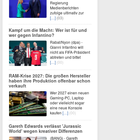
Regierung
Medienberichten
zufolge ultimativ zur
[…]
(03)
Kampf um die Macht: Wer ist für und
wer gegen Infantino?
Rabat/Nyon (dpa) -
Gianni Infantino will
nicht als FIFA-Präsident
abtreten und bittet
[…]
(00)
RAM-Krise 2027: Die großen Hersteller
haben ihre Produktion offenbar schon
verkauft
Wer 2027 einen neuen
Gaming-PC, Laptop
oder vielleicht sogar
eine neue Konsole
kaufen
[…]
(00)
Gareth Edwards verlässt 'Jurassic
World' wegen kreativer Differenzen
(BANG) - Gareth