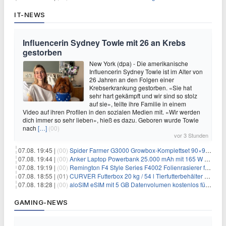
IT-NEWS
Influencerin Sydney Towle mit 26 an Krebs
gestorben
New York (dpa) - Die amerikanische
Influencerin Sydney Towle ist im Alter von
26 Jahren an den Folgen einer
Krebserkrankung gestorben. «Sie hat
sehr hart gekämpft und wir sind so stolz
auf sie», teilte ihre Familie in einem
Video auf ihren Profilen in den sozialen Medien mit. «Wir werden
dich immer so sehr lieben», hieß es dazu. Geboren wurde Towle
nach
[…]
(00)
vor 3 Stunden
07.08. 19:45 |
(00)
Spider Farmer G3000 Growbox-Komplettset 90×90×180 cm für 379,99€
07.08. 19:44 |
(00)
Anker Laptop Powerbank 25.000 mAh mit 165 W refurbished für 58,39€
07.08. 19:19 |
(00)
Remington F4 Style Series F4002 Folienrasierer für 18,99€
07.08. 18:55 |
(01)
CURVER Futterbox 20 kg / 54 l Tierfutterbehälter mit Rollen für 19,99€
07.08. 18:28 |
(00)
aloSIM eSIM mit 5 GB Datenvolumen kostenlos für Windscribe-Pro-Nutzer
GAMING-NEWS