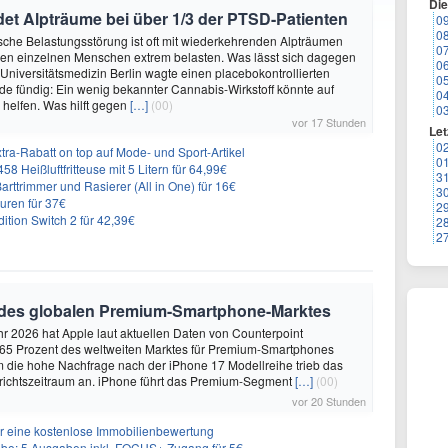
Di
et Alpträume bei über 1/3 der PTSD-Patienten
0
0
sche Belastungsstörung ist oft mit wiederkehrenden Alpträumen
0
den einzelnen Menschen extrem belasten. Was lässt sich dagegen
0
 Universitätsmedizin Berlin wagte einen placebokontrollierten
0
e fündig: Ein wenig bekannter Cannabis-Wirkstoff könnte auf
0
helfen. Was hilft gegen
[…]
(00)
0
vor 17 Stunden
Let
0
ra-Rabatt on top auf Mode- und Sport-Artikel
0
8 Heißluftfritteuse mit 5 Litern für 64,99€
3
 Barttrimmer und Rasierer (All in One) für 16€
3
uren für 37€
2
dition Switch 2 für 42,39€
2
2
 des globalen Premium-Smartphone-Marktes
hr 2026 hat Apple laut aktuellen Daten von Counterpoint
 65 Prozent des weltweiten Marktes für Premium-Smartphones
em die hohe Nachfrage nach der iPhone 17 Modellreihe trieb das
ichtszeitraum an. iPhone führt das Premium-Segment
[…]
(00)
vor 20 Stunden
r eine kostenlose Immobilienbewertung
: 5 Ausgaben inkl. FOCUS+ Zugang für 5€