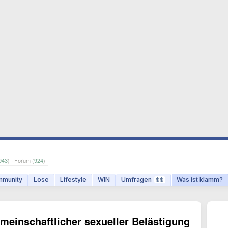
943
) · Forum (
924
)
munity
Lose
Lifestyle
WIN
Umfragen
Was ist klamm?
$$
meinschaftlicher sexueller Belästigung