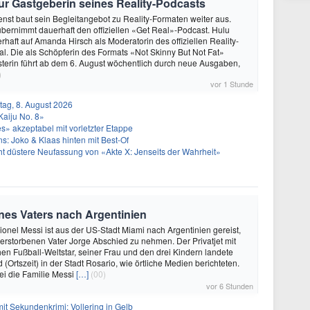
r Gastgeberin seines Reality-Podcasts
nst baut sein Begleitangebot zu Reality-Formaten weiter aus.
ernimmt dauerhaft den offiziellen «Get Real»-Podcast. Hulu
erhaft auf Amanda Hirsch als Moderatorin des offiziellen Reality-
l. Die als Schöpferin des Formats «Not Skinny But Not Fat»
terin führt ab dem 6. August wöchentlich durch neue Ausgaben,
)
vor 1 Stunde
ag, 8. August 2026
Kaiju No. 8»
» akzeptabel mit vorletzter Etappe
: Joko & Klaas hinten mit Best-Of
icht düstere Neufassung von «Akte X: Jenseits der Wahrheit»
eines Vaters nach Argentinien
Lionel Messi ist aus der US-Stadt Miami nach Argentinien gereist,
rstorbenen Vater Jorge Abschied zu nehmen. Der Privatjet mit
en Fußball-Weltstar, seiner Frau und den drei Kindern landete
Ortszeit) in der Stadt Rosario, wie örtliche Medien berichteten.
ei die Familie Messi
[…]
(00)
vor 6 Stunden
mit Sekundenkrimi: Vollering in Gelb