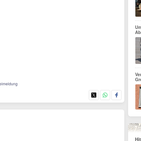
Um
Ab
Ve
Gr
izeimeldung
Hi