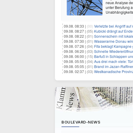
neue Analyse der
unter Berufung a
Unabhängigkeits
09.08. 08:33 |
(00)
Verletzte bei Angriff au
09.08. 08:27 |
(05)
Kubicki drängt auf Ende
09.08. 08:22 |
(01)
Sonnenschein mit lokal
09.08. 07:30 |
(01)
Wasserarme Donau wird
09.08. 07:26 |
(04)
Fifa beklagt Kampagne 
09.08. 06:20 |
(03)
Schnelle Wiedereröffnu
09.08. 06:00 |
(15)
Barfuß in Schlappen un
09.08. 05:55 |
(04)
Aus drei mach viele: Tür
09.08. 05:05 |
(01)
Brand im Jazan-Raffine
09.08. 02:37 |
(03)
Westkanadische Provin
BOULEVARD-NEWS