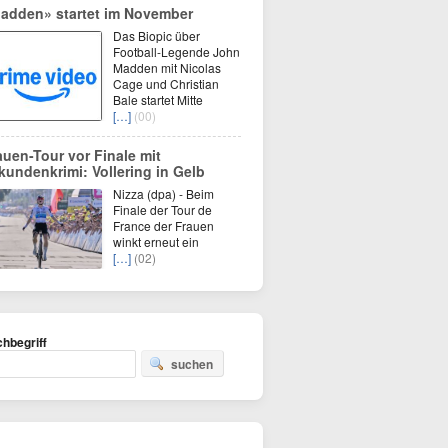
adden» startet im November
Das Biopic über
Football-Legende John
Madden mit Nicolas
Cage und Christian
Bale startet Mitte
[…]
(00)
auen-Tour vor Finale mit
kundenkrimi: Vollering in Gelb
Nizza (dpa) - Beim
Finale der Tour de
France der Frauen
winkt erneut ein
[…]
(02)
hbegriff
suchen