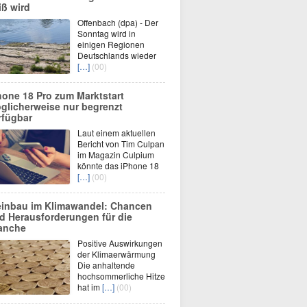
iß wird
Offenbach (dpa) - Der
Sonntag wird in
einigen Regionen
Deutschlands wieder
[…]
(00)
hone 18 Pro zum Marktstart
glicherweise nur begrenzt
rfügbar
Laut einem aktuellen
Bericht von Tim Culpan
im Magazin Culpium
könnte das iPhone 18
[…]
(00)
inbau im Klimawandel: Chancen
d Herausforderungen für die
anche
Positive Auswirkungen
der Klimaerwärmung
Die anhaltende
hochsommerliche Hitze
hat im
[…]
(00)