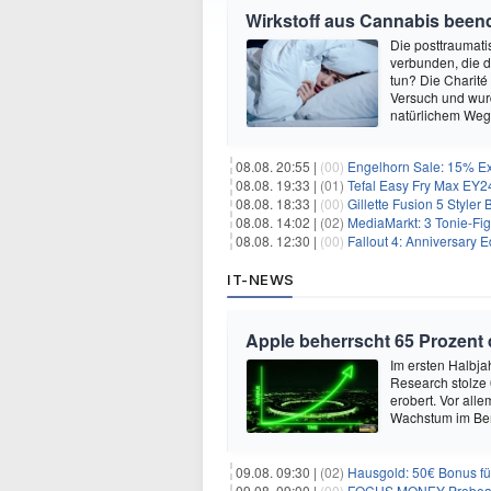
Wirkstoff aus Cannabis beend
Die posttraumati
verbunden, die 
tun? Die Charité
Versuch und wurd
natürlichem Weg 
08.08. 20:55 |
(00)
Engelhorn Sale: 15% Ext
08.08. 19:33 |
(01)
Tefal Easy Fry Max EY245
08.08. 18:33 |
(00)
Gillette Fusion 5 Styler
08.08. 14:02 |
(02)
MediaMarkt: 3 Tonie-Fig
08.08. 12:30 |
(00)
Fallout 4: Anniversary E
IT-NEWS
Apple beherrscht 65 Prozent
Im ersten Halbja
Research stolze
erobert. Vor all
Wachstum im Ber
09.08. 09:30 |
(02)
Hausgold: 50€ Bonus fü
09.08. 09:00 |
(00)
FOCUS MONEY Probeabo