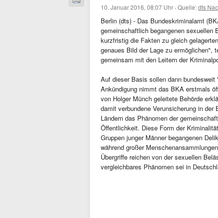
10. Januar 2016, 08:07 Uhr
·
Quelle:
dts Nac
Berlin (dts) - Das Bundeskriminalamt (BK
gemeinschaftlich begangenen sexuellen 
kurzfristig die Fakten zu gleich gelager
genaues Bild der Lage zu ermöglichen", t
gemeinsam mit den Leitern der Kriminalp
Auf dieser Basis sollen dann bundeswei
Ankündigung nimmt das BKA erstmals öffe
von Holger Münch geleitete Behörde erklä
damit verbundene Verunsicherung in der 
Ländern das Phänomen der gemeinschaftl
Öffentlichkeit. Diese Form der Kriminalit
Gruppen junger Männer begangenen Delikte
während großer Menschenansammlungen, 
Übergriffe reichen von der sexuellen Belä
vergleichbares Phänomen sei in Deutschl