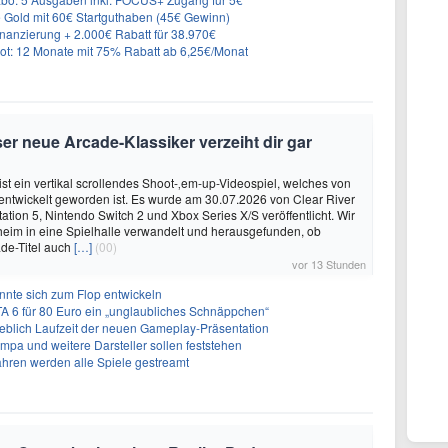
e Gold mit 60€ Startguthaben (45€ Gewinn)
nanzierung + 2.000€ Rabatt für 38.970€
t: 12 Monate mit 75% Rabatt ab 6,25€/Monat
er neue Arcade-Klassiker verzeiht dir gar
ist ein vertikal scrollendes Shoot-‚em-up-Videospiel, welches von
. entwickelt geworden ist. Es wurde am 30.07.2026 von Clear River
ation 5, Nintendo Switch 2 und Xbox Series X/S veröffentlicht. Wir
eim in eine Spielhalle verwandelt und herausgefunden, ob
de-Titel auch
[…]
(00)
vor 13 Stunden
önnte sich zum Flop entwickeln
A 6 für 80 Euro ein „unglaubliches Schnäppchen“
geblich Laufzeit der neuen Gameplay-Präsentation
Impa und weitere Darsteller sollen feststehen
ahren werden alle Spiele gestreamt