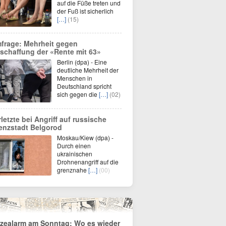
auf die Füße treten und
der Fuß ist sicherlich
[…]
(15)
frage: Mehrheit gegen
schaffung der «Rente mit 63»
Berlin (dpa) - Eine
deutliche Mehrheit der
Menschen in
Deutschland spricht
sich gegen die
[…]
(02)
rletzte bei Angriff auf russische
enzstadt Belgorod
Moskau/Kiew (dpa) -
Durch einen
ukrainischen
Drohnenangriff auf die
grenznahe
[…]
(00)
tzealarm am Sonntag: Wo es wieder