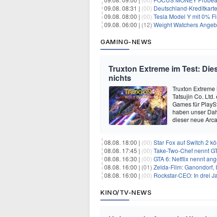
09.08. 08:31 |
(00)
Deutschland-Kreditkart
09.08. 08:00 |
(00)
Tesla Model Y mit 0% Fi
09.08. 06:00 |
(12)
Weight Watchers Angebo
GAMING-NEWS
Truxton Extreme im Test: Dies
nichts
Truxton Extreme 
Tatsujin Co. Ltd
Games für PlaySt
haben unser Dah
dieser neue Arca
08.08. 18:00 |
(00)
Star Fox auf Switch 2 k
08.08. 17:45 |
(00)
Take-Two-Chef nennt GT
08.08. 16:30 |
(00)
GTA 6: Netflix nennt an
08.08. 16:00 |
(01)
Zelda-Film: Ganondorf, 
08.08. 16:00 |
(00)
Rockstar-CEO: In drei J
KINO/TV-NEWS