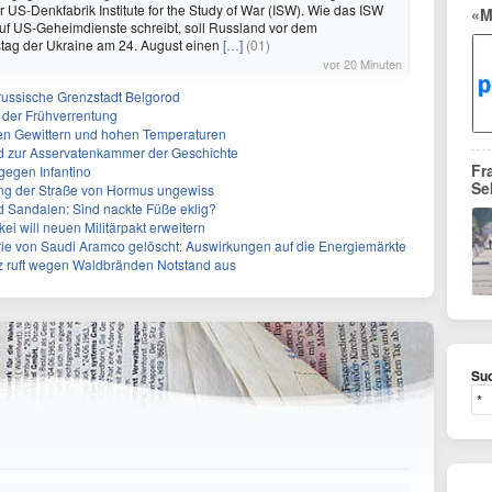
 US-Denkfabrik Institute for the Study of War (ISW). Wie das ISW
«M
uf US-Geheimdienste schreibt, soll Russland vor dem
tag der Ukraine am 24. August einen
[…]
(01)
vor 20 Minuten
f russische Grenzstadt Belgorod
 der Frühverrentung
en Gewittern und hohen Temperaturen
 zur Asservatenkammer der Geschichte
Fr
gegen Infantino
Se
ng der Straße von Hormus ungewiss
d Sandalen: Sind nackte Füße eklig?
kei will neuen Militärpakt erweitern
rie von Saudi Aramco gelöscht: Auswirkungen auf die Energiemärkte
z ruft wegen Waldbränden Notstand aus
Suc