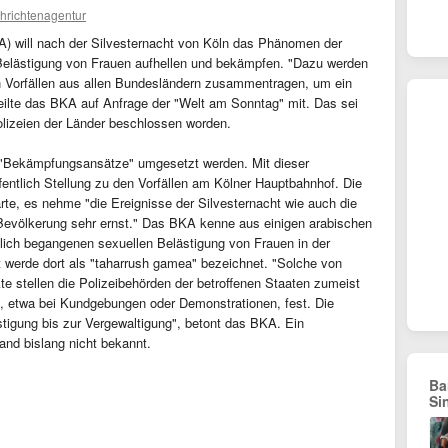
hrichtenagentur
A) will nach der Silvesternacht von Köln das Phänomen der
Belästigung von Frauen aufhellen und bekämpfen. "Dazu werden
ten Vorfällen aus allen Bundesländern zusammentragen, um ein
eilte das BKA auf Anfrage der "Welt am Sonntag" mit. Das sei
olizeien der Länder beschlossen worden.
t "Bekämpfungsansätze" umgesetzt werden. Mit dieser
ntlich Stellung zu den Vorfällen am Kölner Hauptbahnhof. Die
rte, es nehme "die Ereignisse der Silvesternacht wie auch die
Bevölkerung sehr ernst." Das BKA kenne aus einigen arabischen
ich begangenen sexuellen Belästigung von Frauen in der
ät werde dort als "taharrush gamea" bezeichnet. "Solche von
 stellen die Polizeibehörden der betroffenen Staaten zumeist
etwa bei Kundgebungen oder Demonstrationen, fest. Die
stigung bis zur Vergewaltigung", betont das BKA. Ein
and bislang nicht bekannt.
Ba
Si