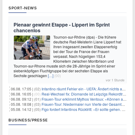
SPORT-NEWS
Pienaar gewinnt Etappe - Lippert im Sprint
chancenlos
Tournon-sur-Rhône (dpa) - Die frühere
deutsche Rad-Meisterin Liane Lippert hat
ihren insgesamt zweiten Etappenerfolg
bei der Tour de France der Frauen
verpasst. Nach hügeligen 153,4
Kilometern zwischen Montbrison und
Tournon-sur-Rhone musste sich die 28-Jährige im Sprint einer
siebenköpfigen Fluchtgruppe bei der sechsten Etappe als
Sechste geschlagen
[…]
(00)
vor 1 Stunde
06.08. 17:05 |
(02)
Infantino räumt Fehler ein - UEFA: Ändert nichts an Boykott
06.08. 16:05 |
(00)
Real-Wechsel fix: Diomande ist Leipzigs Rekordtransfer
06.08. 09:12 |
(01)
Frauen-Tour erklimmt Mythos Ventoux: «Können alles schaffen»
05.08. 18:08 |
(03)
Frauen-Tour: Niedermaier nun Vierte der Gesamtwertung
05.08. 14:12 |
(05)
Figo fordert Infantinos Rücktritt: «Er sollte gehen. Jetzt»
BUSINESS/PRESSE