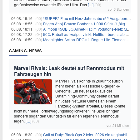
gerüchteweise erwartete iPhone Ultra. Das
[…]
(00)
vor 3 Stunden
06.08. 19:16 |
(00)
*SUPER* Frau mit Herz Jahresabo (52 Ausgaben) für 161,40€ + bis zu 150€ Prämie
06.08. 18:55 |
(00)
Frigeo Ahoj-Brause Bonbons 1.000 Stück (1,8kg Eimer) für 6,29€
06.08. 18:11 |
(00)
Allmobil 45GB 5G Allnet-Flat im Vodafone-Netz für eff. 5,91€/Monat dank 50€ Wechselbonus + 0€ AG
06.08. 17:22 |
(04)
50% Rabatt auf waipu.tv inkl. Netflix – bereits ab 9€/Monat (statt 17,99€)
06.08. 16:59 |
(00)
Moonlighter Action-RPG mit Rogue-Lite-Elementen kostenlos bei Steam
GAMING-NEWS
Marvel Rivals: Leak deutet auf Rennmodus mit
Fahrzeugen hin
Marvel Rivals könnte in Zukunft deutlich
mehr bieten als klassische 6-gegen-6-
Gefechte. Ein neuer Leak aus der
Datamining-Community deutet darauf
hin, dass NetEase Games an einem
Fahrzeug-System arbeitet. Dieses könnte
nicht nur neue Fortbewegungsmöglichkeiten ins Spiel bringen,
sondern sogar den Grundstein für einen eigenen Rennmodus
legen.
[…]
(00)
vor 21 Minuten
06.08. 18:30 |
(00)
Call of Duty: Black Ops 2 feiert 2026 ein unglaubliches Comeback
06.08. 18:10 |
(00)
RAM-Krise 2027: Die großen Hersteller haben ihre Produktion offenbar schon verkauft