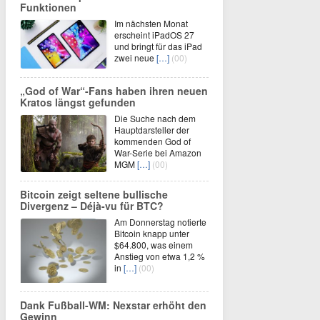
Funktionen
Im nächsten Monat
erscheint iPadOS 27
und bringt für das iPad
zwei neue
[…]
(00)
„God of War“-Fans haben ihren neuen
Kratos längst gefunden
Die Suche nach dem
Hauptdarsteller der
kommenden God of
War-Serie bei Amazon
MGM
[…]
(00)
Bitcoin zeigt seltene bullische
Divergenz – Déjà-vu für BTC?
Am Donnerstag notierte
Bitcoin knapp unter
$64.800, was einem
Anstieg von etwa 1,2 %
in
[…]
(00)
Dank Fußball-WM: Nexstar erhöht den
Gewinn