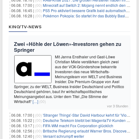
06.08. 17:00 |
(00)
Minecraft auf Switch 2: Mojang nennt endlich den Releasetermin
06.08. 16:45 |
(00)
PS5 Pro aktiviert bessere Grafik bald automatisch, aber das Update ist kleiner als gedacht
06.08. 16:28 |
(00)
Pokémon Pokopia: So startet ihr das Bubbly Basin-DLC
KINO/TV-NEWS
Zwei «Höhle der Löwen»-Investoren gehen zu
Springer
Mit Janna Ensthaler und Gast-Löwe
Christian Miele verstärken gleich zwei
aus der VOX-Gründershow bekannte
Investoren das neue Wirtschafts-
Meinungsteam von WELT und Business
Insider. Die Premium-Gruppe von Axel
Springer, zu der WELT, Business Insider Deutschland und Politico
Deutschland gehören, baut ihr wirtschaftspolitisches
Meinungsangebot aus. Unter dem Titel „Die Stimme der
Wirtschaft“
[…]
(00)
vor 3 Stunden
06.08. 17:00 |
(00)
'Stranger Things'-Star David Harbour kehrt für 'Violent Night 2' zurück – Kristen Bell stößt zur Besetzung
06.08. 15:22 |
(00)
Deutsche Telekom bleibt bei MagentaTV-Kunden vage
06.08. 13:17 |
(00)
FIFA-WM macht Fox Corporation glücklich
06.08. 12:56 |
(00)
Britische Regierung erlaubt Warner Bros. Discovery-Übernahme
06.08. 12:40 |
(00)
Versant schrumpft weiter