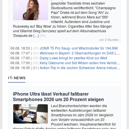
gespickte Trackliste ihres sechsten
Studioalbums veröffentlicht. "Champagne
Papi" Drake ist auf dem Song 'Ahí' zu
hören, während Bruno Mars auf 'Still'
mitwirkt. Außerdem sind Judeline und
Rusowsky auf 'Bby Wow' zu hören. Cigarettes After Sex-Sänger
und Gitarrist Greg Gonzalez spielt auf dem Albumabschluss
'Después de
[…]
(00)
vor 2 Stunden
06.08. 18:33 |
(00)
JONR T5 Pro Saug- und Wischroboter für 194,99€
06.08. 17:47 |
(00)
Wellness in Bayern: 2 Übernachtungen im DAS LUDWIG Sports Resort inkl. HP + Wellness ab 174€ p.P.
06.08. 17:00 |
(00)
Daisy Lowe bringt ihr zweites Kind zur Welt
06.08. 17:00 |
(00)
Kelly Osbourne und Sid Wilson sollen ihre Verlobung gelöst haben
06.08. 16:35 |
(01)
Action-Trip in die Jochen Schweizer Arena inklusive Premium Hotel und Frühstück ab 59€ p.P.
IT-NEWS
iPhone Ultra lässt Verkauf faltbarer
Smartphones 2026 um 20 Prozent steigen
Laut Branchenberichten werden die
weltweiten Auslieferungen faltbarer
Smartphones im Jahr 2026 im Vergleich
zum Vorjahr voraussichtlich um 20
Prozent wachsen. Hauptverantwortlich für
diesen Schub dürfte Apples erstes faltbares Smartphone sein: das