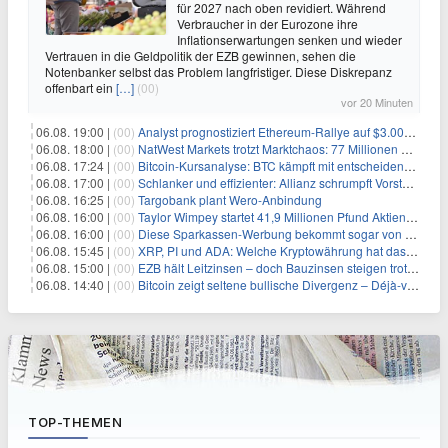
für 2027 nach oben revidiert. Während
Verbraucher in der Eurozone ihre
Inflationserwartungen senken und wieder
Vertrauen in die Geldpolitik der EZB gewinnen, sehen die
Notenbanker selbst das Problem langfristiger. Diese Diskrepanz
offenbart ein
[…]
(00)
vor 20 Minuten
06.08. 19:00 |
(00)
Analyst prognostiziert Ethereum-Rallye auf $3.000 nach entscheidendem On-Chain-Ausbruch
06.08. 18:00 |
(00)
NatWest Markets trotzt Marktchaos: 77 Millionen Pfund Gewinn im ersten Halbjahr
06.08. 17:24 |
(00)
Bitcoin-Kursanalyse: BTC kämpft mit entscheidender $65K-Hürde, während sich ein Liquidationscluster aufbaut
06.08. 17:00 |
(00)
Schlanker und effizienter: Allianz schrumpft Vorstand auf 8 Köpfe – das steckt dahinter
06.08. 16:25 |
(00)
Targobank plant Wero-Anbindung
06.08. 16:00 |
(00)
Taylor Wimpey startet 41,9 Millionen Pfund Aktienrückkauf – was Anleger wissen müssen
06.08. 16:00 |
(00)
Diese Sparkassen-Werbung bekommt sogar von der Konkurrenz Lob
06.08. 15:45 |
(00)
XRP, PI und ADA: Welche Kryptowährung hat das größte Potenzial im nächsten Bullenmarkt?
06.08. 15:00 |
(00)
EZB hält Leitzinsen – doch Bauzinsen steigen trotzdem: Das Nahost-Problem für Immobilienkäufer
06.08. 14:40 |
(00)
Bitcoin zeigt seltene bullische Divergenz – Déjà-vu für BTC?
TOP-THEMEN