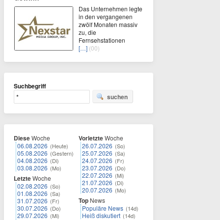
Das Unternehmen legte
in den vergangenen
zwölf Monaten massiv
zu, die
Fernsehstationen
[…]
(00)
Suchbegriff
suchen
Diese
Woche
Vorletzte
Woche
06.08.2026
26.07.2026
(Heute)
(So)
05.08.2026
25.07.2026
(Gestern)
(Sa)
04.08.2026
24.07.2026
(Di)
(Fr)
03.08.2026
23.07.2026
(Mo)
(Do)
22.07.2026
(Mi)
Letzte
Woche
21.07.2026
(Di)
02.08.2026
(So)
20.07.2026
(Mo)
01.08.2026
(Sa)
Top
News
31.07.2026
(Fr)
30.07.2026
Populäre News
(Do)
(14d)
29.07.2026
Heiß diskutiert
(Mi)
(14d)