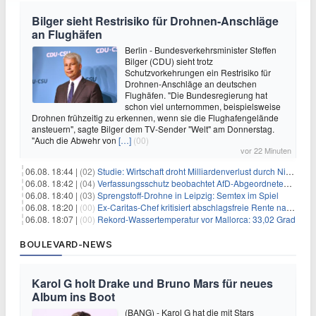
Bilger sieht Restrisiko für Drohnen-Anschläge
an Flughäfen
Berlin - Bundesverkehrsminister Steffen
Bilger (CDU) sieht trotz
Schutzvorkehrungen ein Restrisiko für
Drohnen-Anschläge an deutschen
Flughäfen. "Die Bundesregierung hat
schon viel unternommen, beispielsweise
Drohnen frühzeitig zu erkennen, wenn sie die Flughafengelände
ansteuern", sagte Bilger dem TV-Sender "Welt" am Donnerstag.
"Auch die Abwehr von
[…]
(00)
vor 22 Minuten
06.08. 18:44 |
(02)
Studie: Wirtschaft droht Milliardenverlust durch Niedrigwasser
06.08. 18:42 |
(04)
Verfassungsschutz beobachtet AfD-Abgeordneten Nolte
06.08. 18:40 |
(03)
Sprengstoff-Drohne in Leipzig: Semtex im Spiel
06.08. 18:20 |
(00)
Ex-Caritas-Chef kritisiert abschlagsfreie Rente nach 45 Jahren
06.08. 18:07 |
(00)
Rekord-Wassertemperatur vor Mallorca: 33,02 Grad
BOULEVARD-NEWS
Karol G holt Drake und Bruno Mars für neues
Album ins Boot
(BANG) - Karol G hat die mit Stars