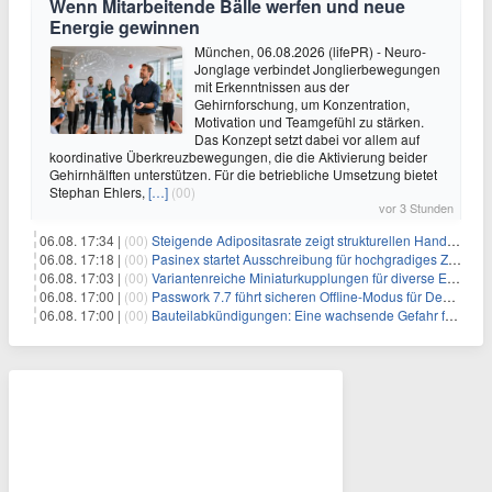
Wenn Mitarbeitende Bälle werfen und neue
Energie gewinnen
München, 06.08.2026 (lifePR) - Neuro-
Jonglage verbindet Jonglierbewegungen
mit Erkenntnissen aus der
Gehirnforschung, um Konzentration,
Motivation und Teamgefühl zu stärken.
Das Konzept setzt dabei vor allem auf
koordinative Überkreuzbewegungen, die die Aktivierung beider
Gehirnhälften unterstützen. Für die betriebliche Umsetzung bietet
Stephan Ehlers,
[…]
(00)
vor 3 Stunden
06.08. 17:34 |
(00)
Steigende Adipositasrate zeigt strukturellen Handlungsbedarf bei der Ernährung schulpflichtiger Kinder
06.08. 17:18 |
(00)
Pasinex startet Ausschreibung für hochgradiges Zinksulfidkonzentrat mit Germanium- und Silbergehalten und stellt ein Betriebsupdate bereit
06.08. 17:03 |
(00)
Variantenreiche Miniaturkupplungen für diverse Einsatzbereiche
06.08. 17:00 |
(00)
Passwork 7.7 führt sicheren Offline-Modus für Desktop- und Mobile-Apps ein
06.08. 17:00 |
(00)
Bauteilabkündigungen: Eine wachsende Gefahr für industrielle Elektroniksysteme