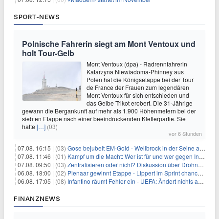
SPORT-NEWS
Polnische Fahrerin siegt am Mont Ventoux und
holt Tour-Gelb
Mont Ventoux (dpa) - Radrennfahrerin
Katarzyna Niewiadoma-Phinney aus
Polen hat die Königsetappe bei der Tour
de France der Frauen zum legendären
Mont Ventoux für sich entschieden und
das Gelbe Trikot erobert. Die 31-Jährige
gewann die Bergankunft auf mehr als 1.900 Höhenmetern bei der
siebten Etappe nach einer beeindruckenden Kletterpartie. Sie
hatte
[…]
(03)
vor 6 Stunden
07.08. 16:15 |
(03)
Gose bejubelt EM-Gold - Wellbrock in der Seine ausgebremst
07.08. 11:46 |
(01)
Kampf um die Macht: Wer ist für und wer gegen Infantino?
07.08. 09:50 |
(03)
Zentralisieren oder nicht? Diskussion über Drohnenabwehr
06.08. 18:00 |
(02)
Pienaar gewinnt Etappe - Lippert im Sprint chancenlos
06.08. 17:05 |
(08)
Infantino räumt Fehler ein - UEFA: Ändert nichts an Boykott
FINANZNEWS