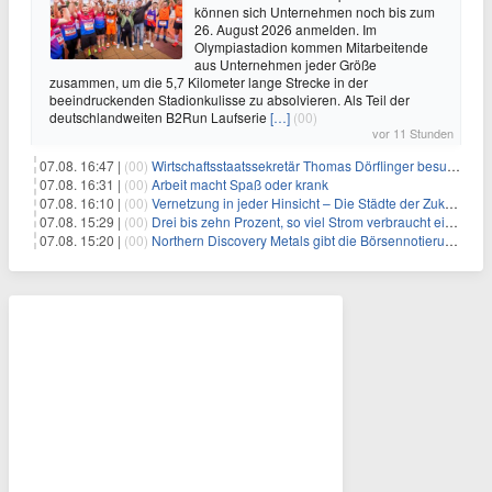
können sich Unternehmen noch bis zum
26. August 2026 anmelden. Im
Olympiastadion kommen Mitarbeitende
aus Unternehmen jeder Größe
zusammen, um die 5,7 Kilometer lange Strecke in der
beeindruckenden Stadionkulisse zu absolvieren. Als Teil der
deutschlandweiten B2Run Laufserie
[…]
(00)
vor 11 Stunden
07.08. 16:47 |
(00)
Wirtschaftsstaatssekretär Thomas Dörflinger besucht Handwerksbetrieb im Kammerbezirk Freiburg
07.08. 16:31 |
(00)
Arbeit macht Spaß oder krank
07.08. 16:10 |
(00)
Vernetzung in jeder Hinsicht – Die Städte der Zukunft sind grün-blau
07.08. 15:29 |
(00)
Drei bis zehn Prozent, so viel Strom verbraucht ein Aufzug im Gebäude
07.08. 15:20 |
(00)
Northern Discovery Metals gibt die Börsennotierung an der Frankfurter Wertpapierbörse bekannt