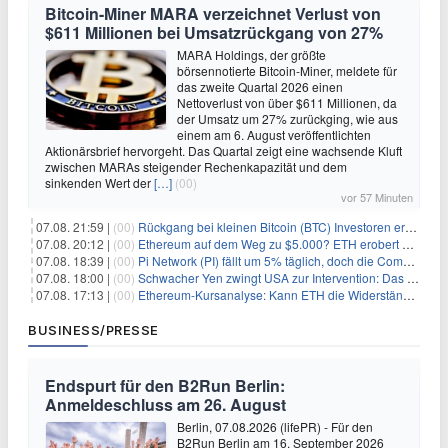
Bitcoin-Miner MARA verzeichnet Verlust von
$611 Millionen bei Umsatzrückgang von 27%
MARA Holdings, der größte
börsennotierte Bitcoin-Miner, meldete für
das zweite Quartal 2026 einen
Nettoverlust von über $611 Millionen, da
der Umsatz um 27% zurückging, wie aus
einem am 6. August veröffentlichten
Aktionärsbrief hervorgeht. Das Quartal zeigt eine wachsende Kluft
zwischen MARAs steigender Rechenkapazität und dem
sinkenden Wert der
[…]
(00)
vor 57 Minuten
07.08. 21:59 |
(00)
Rückgang bei kleinen Bitcoin (BTC) Investoren erreicht Höchststand seit Dezember 2024
07.08. 20:12 |
(00)
Ethereum auf dem Weg zu $5.000? ETH erobert wichtige Marke zurück, während Institutionen weiter akkumulieren
07.08. 18:39 |
(00)
Pi Network (PI) fällt um 5% täglich, doch die Community bleibt optimistisch
07.08. 18:00 |
(00)
Schwacher Yen zwingt USA zur Intervention: Das größte Risiko seit 15 Jahren
07.08. 17:13 |
(00)
Ethereum-Kursanalyse: Kann ETH die Widerstände der gleitenden Durchschnitte überwinden?
BUSINESS/PRESSE
Endspurt für den B2Run Berlin:
Anmeldeschluss am 26. August
Berlin, 07.08.2026 (lifePR) - Für den
B2Run Berlin am 16. September 2026