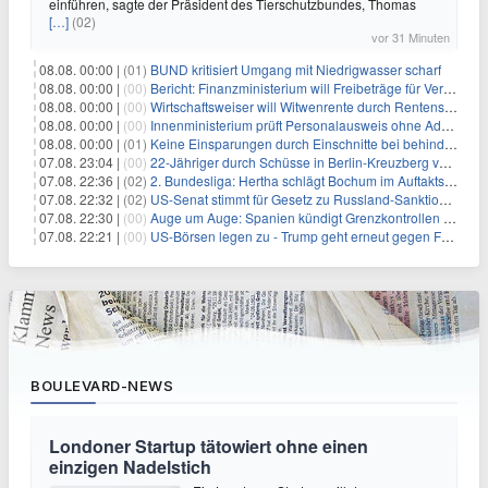
einführen, sagte der Präsident des Tierschutzbundes, Thomas
[…]
(02)
vor 31 Minuten
08.08. 00:00 |
(01)
BUND kritisiert Umgang mit Niedrigwasser scharf
08.08. 00:00 |
(00)
Bericht: Finanzministerium will Freibeträge für Vereine senken
08.08. 00:00 |
(00)
Wirtschaftsweiser will Witwenrente durch Rentensplitting ersetzen
08.08. 00:00 |
(00)
Innenministerium prüft Personalausweis ohne Adresse
08.08. 00:00 |
(01)
Keine Einsparungen durch Einschnitte bei behinderten Kindern
07.08. 23:04 |
(00)
22-Jähriger durch Schüsse in Berlin-Kreuzberg verletzt
07.08. 22:36 |
(02)
2. Bundesliga: Hertha schlägt Bochum im Auftaktspiel
07.08. 22:32 |
(02)
US-Senat stimmt für Gesetz zu Russland-Sanktionen
07.08. 22:30 |
(00)
Auge um Auge: Spanien kündigt Grenzkontrollen zu Italien an
07.08. 22:21 |
(00)
US-Börsen legen zu - Trump geht erneut gegen Fed-Gouverneurin vor
BOULEVARD-NEWS
Londoner Startup tätowiert ohne einen
einzigen Nadelstich