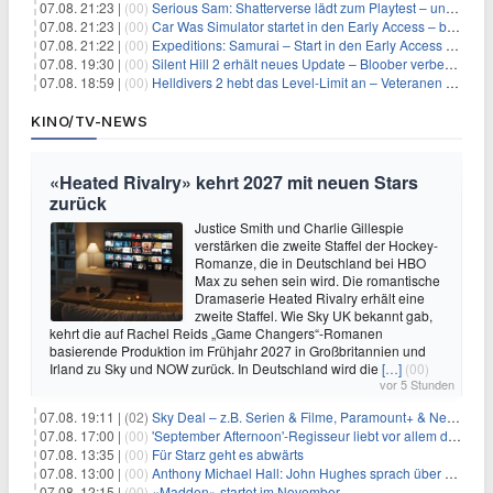
07.08. 21:23 |
(00)
Serious Sam: Shatterverse lädt zum Playtest – und erscheint schon bald!
07.08. 21:23 |
(00)
Car Was Simulator startet in den Early Access – bald gehts los!
07.08. 21:22 |
(00)
Expeditions: Samurai – Start in den Early Access ab heute im feudalen Japan
07.08. 19:30 |
(00)
Silent Hill 2 erhält neues Update – Bloober verbessert Grafik und Performance
07.08. 18:59 |
(00)
Helldivers 2 hebt das Level-Limit an – Veteranen können endlich weiter aufsteigen
KINO/TV-NEWS
«Heated Rivalry» kehrt 2027 mit neuen Stars
zurück
Justice Smith und Charlie Gillespie
verstärken die zweite Staffel der Hockey-
Romanze, die in Deutschland bei HBO
Max zu sehen sein wird. Die romantische
Dramaserie Heated Rivalry erhält eine
zweite Staffel. Wie Sky UK bekannt gab,
kehrt die auf Rachel Reids „Game Changers“-Romanen
basierende Produktion im Frühjahr 2027 in Großbritannien und
Irland zu Sky und NOW zurück. In Deutschland wird die
[…]
(00)
vor 5 Stunden
07.08. 19:11 |
(02)
Sky Deal – z.B. Serien & Filme, Paramount+ & Netflix für 19,99€/Monat
07.08. 17:00 |
(00)
'September Afternoon'-Regisseur liebt vor allem die 'Banalität' in seinen Filmen
07.08. 13:35 |
(00)
Für Starz geht es abwärts
07.08. 13:00 |
(00)
Anthony Michael Hall: John Hughes sprach über eine Fortsetzung von 'The Breakfast Club'
07.08. 12:15 |
(00)
«Madden» startet im November