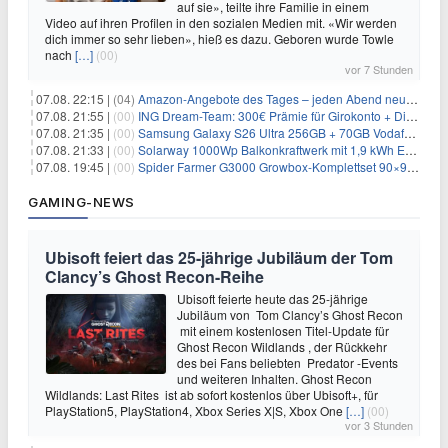
auf sie», teilte ihre Familie in einem
Video auf ihren Profilen in den sozialen Medien mit. «Wir werden
dich immer so sehr lieben», hieß es dazu. Geboren wurde Towle
nach
[…]
(00)
vor 7 Stunden
07.08. 22:15 |
(04)
Amazon-Angebote des Tages – jeden Abend neue Deals zum Stöbern
07.08. 21:55 |
(00)
ING Dream-Team: 300€ Prämie für Girokonto + Direkt-Depot
07.08. 21:35 |
(00)
Samsung Galaxy S26 Ultra 256GB + 70GB Vodafone-Netz für 34,99€/Monat (effektiv 4,74€/Monat)
07.08. 21:33 |
(00)
Solarway 1000Wp Balkonkraftwerk mit 1,9 kWh EcoFlow-Speicher für 719€ + 30€ Filial-Gutschein
07.08. 19:45 |
(00)
Spider Farmer G3000 Growbox-Komplettset 90×90×180 cm für 379,99€
GAMING-NEWS
Ubisoft feiert das 25-jährige Jubiläum der Tom
Clancy’s Ghost Recon-Reihe
Ubisoft feierte heute das 25-jährige
Jubiläum von Tom Clancy’s Ghost Recon
mit einem kostenlosen Titel-Update für
Ghost Recon Wildlands , der Rückkehr
des bei Fans beliebten Predator -Events
und weiteren Inhalten. Ghost Recon
Wildlands: Last Rites ist ab sofort kostenlos über Ubisoft+, für
PlayStation5, PlayStation4, Xbox Series X|S, Xbox One
[…]
(00)
vor 3 Stunden