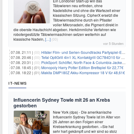
Ein Londoner Start-up will das
Tätowieren neu erfinden, ohne
Nadelstiche und ohne die Wartezeit einer
klassischen Sitzung. CipherX ersetzt die
Tätowiermaschine durch ein Pflaster
voller Mikronadeln, die Pigment direkt in
die oberste Hautschicht abgeben. Herkömmliche Verfahren wie
robotergestützte Tätowiermaschinen setzen weiterhin auf
klassische Nadeln,
[…]
(00)
vor 5 Stunden
07.08. 21:11 |
(00)
Hitster Film- und Serien-Soundtracks Partyspiel-Erweiterung für 6,99€
07.08. 20:46 |
(00)
Tefal OptiGrill 4in1 XL Kontaktgrill GC784D10 für 239,99€
07.08. 20:31 |
(00)
PickSport: Schöffel, North Face & Columbia Jacken ab 39,60€
07.08. 18:45 |
(01)
Monopoly Harry Potter Edition Brettspiel für 22,77€
07.08. 18:22 |
(01)
Makita DMP180Z Akku-Kompressor 18 V für 48,61€
IT-NEWS
Influencerin Sydney Towle mit 26 an Krebs
gestorben
New York (dpa) - Die amerikanische
Influencerin Sydney Towle ist im Alter von
26 Jahren an den Folgen einer
Krebserkrankung gestorben. «Sie hat
sehr hart gekämpft und wir sind so stolz