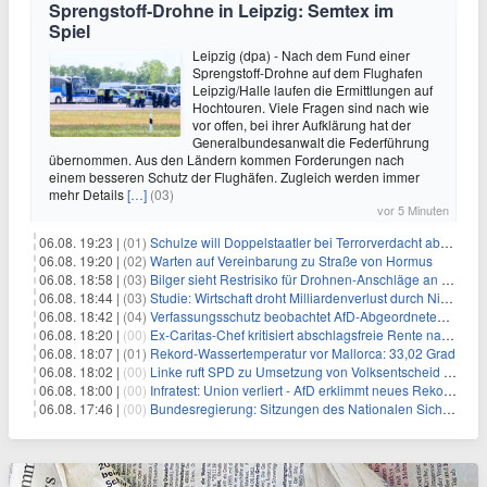
Sprengstoff-Drohne in Leipzig: Semtex im
Spiel
Leipzig (dpa) - Nach dem Fund einer
Sprengstoff-Drohne auf dem Flughafen
Leipzig/Halle laufen die Ermittlungen auf
Hochtouren. Viele Fragen sind nach wie
vor offen, bei ihrer Aufklärung hat der
Generalbundesanwalt die Federführung
übernommen. Aus den Ländern kommen Forderungen nach
einem besseren Schutz der Flughäfen. Zugleich werden immer
mehr Details
[…]
(03)
vor 5 Minuten
06.08. 19:23 |
(01)
Schulze will Doppelstaatler bei Terrorverdacht abschieben
06.08. 19:20 |
(02)
Warten auf Vereinbarung zu Straße von Hormus
06.08. 18:58 |
(03)
Bilger sieht Restrisiko für Drohnen-Anschläge an Flughäfen
06.08. 18:44 |
(03)
Studie: Wirtschaft droht Milliardenverlust durch Niedrigwasser
06.08. 18:42 |
(04)
Verfassungsschutz beobachtet AfD-Abgeordneten Nolte
06.08. 18:20 |
(00)
Ex-Caritas-Chef kritisiert abschlagsfreie Rente nach 45 Jahren
06.08. 18:07 |
(01)
Rekord-Wassertemperatur vor Mallorca: 33,02 Grad
06.08. 18:02 |
(00)
Linke ruft SPD zu Umsetzung von Volksentscheid auf
06.08. 18:00 |
(00)
Infratest: Union verliert - AfD erklimmt neues Rekordhoch
06.08. 17:46 |
(00)
Bundesregierung: Sitzungen des Nationalen Sicherheitsrates geheim