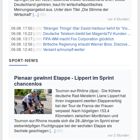
Deutschland gehören, baut ihr wirtschaftspolitisches
Meinungsangebot aus. Unter dem Titel „Die Stimme der
Wirtschaft“
[…]
(00)
vor 4 Stunden
06.08. 17:00 |
(00)
'Stranger Things'-Star David Harbour kehrt für 'Violent Night 2' zurück – Kristen Bell stößt zur Besetzung
06.08. 15:22 |
(00)
Deutsche Telekom bleibt bei MagentaTV-Kunden vage
06.08. 13:17 |
(00)
FIFA-WM macht Fox Corporation glücklich
06.08. 12:56 |
(00)
Britische Regierung erlaubt Warner Bros. Discovery-Übernahme
06.08. 12:40 |
(00)
Versant schrumpft weiter
SPORT-NEWS
Pienaar gewinnt Etappe - Lippert im Sprint
chancenlos
Tournon-sur-Rhône (dpa) - Die frühere
deutsche Rad-Meisterin Liane Lippert hat
ihren insgesamt zweiten Etappenerfolg
bei der Tour de France der Frauen
verpasst. Nach hügeligen 153,4
Kilometern zwischen Montbrison und
Tournon-sur-Rhone musste sich die 28-Jährige im Sprint einer
siebenköpfigen Fluchtgruppe bei der sechsten Etappe als
Sechste geschlagen
[…]
(00)
vor 2 Stunden