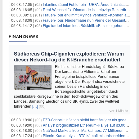
06.08. 17:05 |
(02)
Infantino räumt Fehler ein - UEFA: Ändert nichts an Boykott
06.08. 16:05 |
(00)
Real-Wechsel fix: Diomande ist Leipzigs Rekordtransfer
06.08. 09:12 |
(01)
Frauen-Tour erklimmt Mythos Ventoux: «Können alles schaffen»
05.08. 18:08 |
(03)
Frauen-Tour: Niedermaier nun Vierte der Gesamtwertung
05.08. 14:12 |
(05)
Figo fordert Infantinos Rücktritt: «Er sollte gehen. Jetzt»
FINANZNEWS
Südkoreas Chip-Giganten explodieren: Warum
dieser Rekord-Tag die KI-Branche erschüttert
Ein historischer Handelstag für Südkorea
Der koreanische Aktienmarkt hat am
Freitag eine beispiellose Performance
abgeliefert. Der Kospi-Index verzeichnete
seinen besten Handelstag in der
Börsengeschichte, angetrieben durch
spektakuläre Kursgewinne in den Tech-Schwergewichten des
Landes. Samsung Electronics und SK Hynix, zwei der weltweit
führenden
[…]
(00)
vor 1 Minute
06.08. 19:00 |
(00)
EZB-Schock: Inflation bleibt hartnäckiger als gedacht – 2027 wird zum kritischen Test
06.08. 19:00 |
(00)
Analyst prognostiziert Ethereum-Rallye auf $3.000 nach entscheidendem On-Chain-Ausbruch
06.08. 18:00 |
(00)
NatWest Markets trotzt Marktchaos: 77 Millionen Pfund Gewinn im ersten Halbjahr
06.08. 17:24 |
(00)
Bitcoin-Kursanalyse: BTC kämpft mit entscheidender $65K-Hürde, während sich ein Liquidationscluster aufbaut