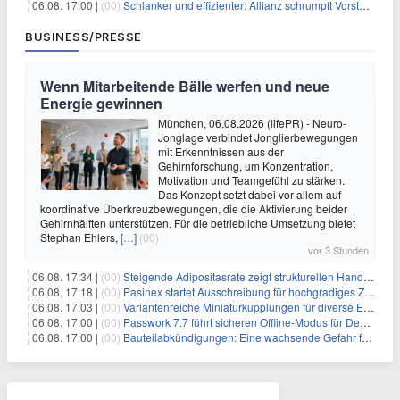
06.08. 17:00 |
(00)
Schlanker und effizienter: Allianz schrumpft Vorstand auf 8 Köpfe – das steckt dahinter
BUSINESS/PRESSE
Wenn Mitarbeitende Bälle werfen und neue
Energie gewinnen
München, 06.08.2026 (lifePR) - Neuro-
Jonglage verbindet Jonglierbewegungen
mit Erkenntnissen aus der
Gehirnforschung, um Konzentration,
Motivation und Teamgefühl zu stärken.
Das Konzept setzt dabei vor allem auf
koordinative Überkreuzbewegungen, die die Aktivierung beider
Gehirnhälften unterstützen. Für die betriebliche Umsetzung bietet
Stephan Ehlers,
[…]
(00)
vor 3 Stunden
06.08. 17:34 |
(00)
Steigende Adipositasrate zeigt strukturellen Handlungsbedarf bei der Ernährung schulpflichtiger Kinder
06.08. 17:18 |
(00)
Pasinex startet Ausschreibung für hochgradiges Zinksulfidkonzentrat mit Germanium- und Silbergehalten und stellt ein Betriebsupdate bereit
06.08. 17:03 |
(00)
Variantenreiche Miniaturkupplungen für diverse Einsatzbereiche
06.08. 17:00 |
(00)
Passwork 7.7 führt sicheren Offline-Modus für Desktop- und Mobile-Apps ein
06.08. 17:00 |
(00)
Bauteilabkündigungen: Eine wachsende Gefahr für industrielle Elektroniksysteme