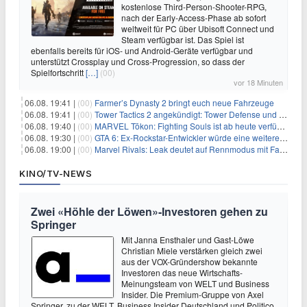
kostenlose Third-Person-Shooter-RPG,
nach der Early-Access-Phase ab sofort
weltweit für PC über Ubisoft Connect und
Steam verfügbar ist. Das Spiel ist
ebenfalls bereits für iOS- und Android-Geräte verfügbar und
unterstützt Crossplay und Cross-Progression, so dass der
Spielfortschritt
[…]
(00)
vor 18 Minuten
06.08. 19:41 |
(00)
Farmer’s Dynasty 2 bringt euch neue Fahrzeuge
06.08. 19:41 |
(00)
Tower Tactics 2 angekündigt: Tower Defense und Deckbuilding Kombo kehrt zurück
06.08. 19:40 |
(00)
MARVEL Tōkon: Fighting Souls ist ab heute verfügbar
06.08. 19:30 |
(00)
GTA 6: Ex-Rockstar-Entwickler würde eine weitere Verschiebung nicht überraschen
06.08. 19:00 |
(00)
Marvel Rivals: Leak deutet auf Rennmodus mit Fahrzeugen hin
KINO/TV-NEWS
Zwei «Höhle der Löwen»-Investoren gehen zu
Springer
Mit Janna Ensthaler und Gast-Löwe
Christian Miele verstärken gleich zwei
aus der VOX-Gründershow bekannte
Investoren das neue Wirtschafts-
Meinungsteam von WELT und Business
Insider. Die Premium-Gruppe von Axel
Springer, zu der WELT, Business Insider Deutschland und Politico