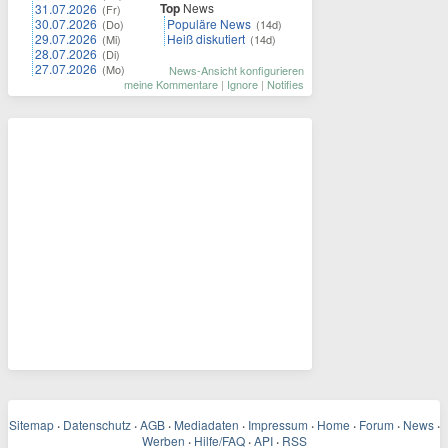
Top
News
31.07.2026
(Fr)
30.07.2026
Populäre News
(Do)
(14d)
29.07.2026
Heiß diskutiert
(Mi)
(14d)
28.07.2026
(Di)
27.07.2026
(Mo)
News-Ansicht konfigurieren
meine Kommentare
|
Ignore
|
Notifies
Sitemap
·
Datenschutz
·
AGB
·
Mediadaten
·
Impressum
·
Home
·
Forum
·
News
·
Werben
·
Hilfe/FAQ
·
API
·
RSS