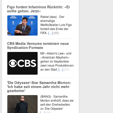
Figo fordert Infantinos Rücktritt: «Er
sollte gehen. Jetzt»
Rabat (dpa) - Der
ehemalige
Weltfußballer Luis Figo
fordert das Ende der
FIFA-
[…]
(05)
CBS Media Ventures terminiert neue
Syndication-Formate
Mit «Adam's Law» und
«American Mayhem»
gehen im September
zwei neue Produktionen
an den Start.
[…]
(00)
'Die Odyssee'-Star Samantha Morton:
'Ich habe seit einem Jahr nicht mehr
gearbeitet'
(BANG) - Samantha
Morton enthüllt, dass sie
seit den Dreharbeiten
zu 'Die Odyssee'
[…]
(00)