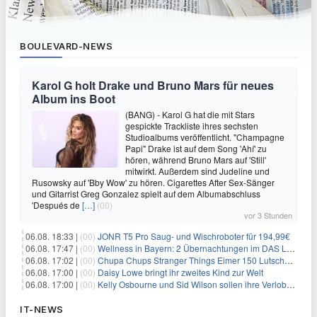
BOULEVARD-NEWS
Karol G holt Drake und Bruno Mars für neues
Album ins Boot
(BANG) - Karol G hat die mit Stars
gespickte Trackliste ihres sechsten
Studioalbums veröffentlicht. "Champagne
Papi" Drake ist auf dem Song 'Ahí' zu
hören, während Bruno Mars auf 'Still'
mitwirkt. Außerdem sind Judeline und
Rusowsky auf 'Bby Wow' zu hören. Cigarettes After Sex-Sänger
und Gitarrist Greg Gonzalez spielt auf dem Albumabschluss
'Después de
[…]
(00)
vor 3 Stunden
06.08. 18:33 |
(00)
JONR T5 Pro Saug- und Wischroboter für 194,99€
06.08. 17:47 |
(00)
Wellness in Bayern: 2 Übernachtungen im DAS LUDWIG Sports Resort inkl. HP + Wellness ab 174€ p.P.
06.08. 17:02 |
(00)
Chupa Chups Stranger Things Eimer 150 Lutscher für 21,95€
06.08. 17:00 |
(00)
Daisy Lowe bringt ihr zweites Kind zur Welt
06.08. 17:00 |
(00)
Kelly Osbourne und Sid Wilson sollen ihre Verlobung gelöst haben
IT-NEWS