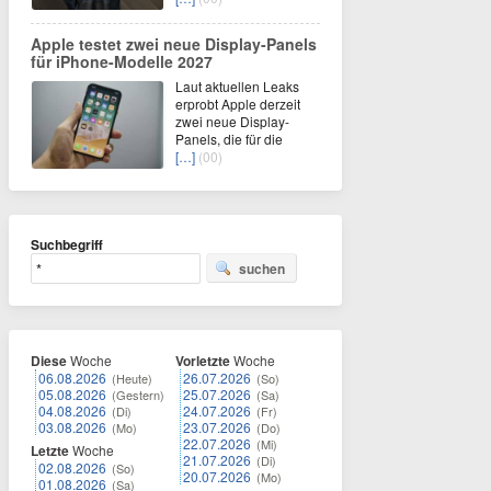
Apple testet zwei neue Display-Panels
für iPhone-Modelle 2027
Laut aktuellen Leaks
erprobt Apple derzeit
zwei neue Display-
Panels, die für die
[…]
(00)
Suchbegriff
suchen
Diese
Woche
Vorletzte
Woche
06.08.2026
26.07.2026
(Heute)
(So)
05.08.2026
25.07.2026
(Gestern)
(Sa)
04.08.2026
24.07.2026
(Di)
(Fr)
03.08.2026
23.07.2026
(Mo)
(Do)
22.07.2026
(Mi)
Letzte
Woche
21.07.2026
(Di)
02.08.2026
(So)
20.07.2026
(Mo)
01.08.2026
(Sa)