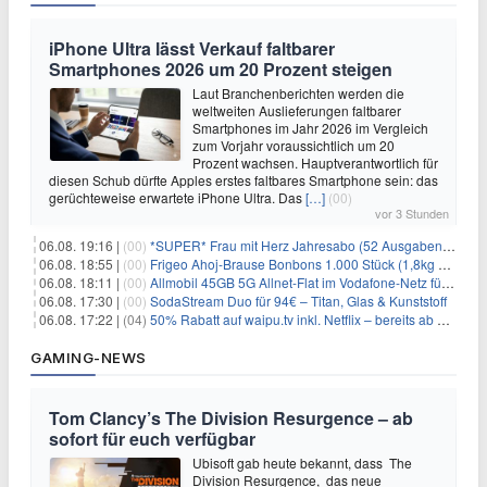
iPhone Ultra lässt Verkauf faltbarer
Smartphones 2026 um 20 Prozent steigen
Laut Branchenberichten werden die
weltweiten Auslieferungen faltbarer
Smartphones im Jahr 2026 im Vergleich
zum Vorjahr voraussichtlich um 20
Prozent wachsen. Hauptverantwortlich für
diesen Schub dürfte Apples erstes faltbares Smartphone sein: das
gerüchteweise erwartete iPhone Ultra. Das
[…]
(00)
vor 3 Stunden
06.08. 19:16 |
(00)
*SUPER* Frau mit Herz Jahresabo (52 Ausgaben) für 161,40€ + bis zu 150€ Prämie
06.08. 18:55 |
(00)
Frigeo Ahoj-Brause Bonbons 1.000 Stück (1,8kg Eimer) für 6,29€
06.08. 18:11 |
(00)
Allmobil 45GB 5G Allnet-Flat im Vodafone-Netz für eff. 5,91€/Monat dank 50€ Wechselbonus + 0€ AG
06.08. 17:30 |
(00)
SodaStream Duo für 94€ – Titan, Glas & Kunststoff
06.08. 17:22 |
(04)
50% Rabatt auf waipu.tv inkl. Netflix – bereits ab 9€/Monat (statt 17,99€)
GAMING-NEWS
Tom Clancy’s The Division Resurgence – ab
sofort für euch verfügbar
Ubisoft gab heute bekannt, dass The
Division Resurgence, das neue