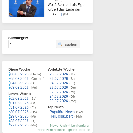
Weltfußballer Luis Figo
fordert das Ende der
FIFA-
[…]
(04)
Suchbegriff
suchen
Diese
Woche
Vorletzte
Woche
06.08.2026
26.07.2026
(Heute)
(So)
05.08.2026
25.07.2026
(Gestern)
(Sa)
04.08.2026
24.07.2026
(Di)
(Fr)
03.08.2026
23.07.2026
(Mo)
(Do)
22.07.2026
(Mi)
Letzte
Woche
21.07.2026
(Di)
02.08.2026
(So)
20.07.2026
(Mo)
01.08.2026
(Sa)
Top
News
31.07.2026
(Fr)
30.07.2026
Populäre News
(Do)
(14d)
29.07.2026
Heiß diskutiert
(Mi)
(14d)
28.07.2026
(Di)
27.07.2026
(Mo)
News-Ansicht konfigurieren
meine Kommentare
|
Ignore
|
Notifies