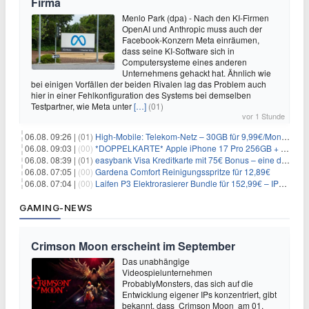
Firma
Menlo Park (dpa) - Nach den KI-Firmen
OpenAI und Anthropic muss auch der
Facebook-Konzern Meta einräumen,
dass seine KI-Software sich in
Computersysteme eines anderen
Unternehmens gehackt hat. Ähnlich wie
bei einigen Vorfällen der beiden Rivalen lag das Problem auch
hier in einer Fehlkonfiguration des Systems bei demselben
Testpartner, wie Meta unter
[…]
(01)
vor 1 Stunde
06.08. 09:26 |
(01)
High-Mobile: Telekom-Netz – 30GB für 9,99€/Monat / 80GB für 12,49€/Monat / 100GB für 19,99€/Monat (auch mtl. kündbar)
06.08. 09:03 |
(00)
*DOPPELKARTE* Apple iPhone 17 Pro 256GB + 80€ Online Bonus + 50GB 5G + Alles-Flat im Telekom-Netz für 44,94€/Monat – eff. 4,40€/Monat
06.08. 08:39 |
(01)
easybank Visa Kreditkarte mit 75€ Bonus – eine der besten Kreditkarten
06.08. 07:05 |
(00)
Gardena Comfort Reinigungsspritze für 12,89€
06.08. 07:04 |
(00)
Laifen P3 Elektrorasierer Bundle für 152,99€ – IPX7, 2×12.000 Schnitte/min, USB-C, 0,055mm Scherfolie
GAMING-NEWS
Crimson Moon erscheint im September
Das unabhängige
Videospielunternehmen
ProbablyMonsters, das sich auf die
Entwicklung eigener IPs konzentriert, gibt
bekannt, dass Crimson Moon am 01.