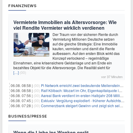
FINANZNEWS
Vermietete Immobilien als Altersvorsorge: Wie
viel Rendite Vermieter wirklich verdienen
Der Traum von der sicheren Rente durch
Vermietung Millionen Deutsche setzen
auf die gleiche Strategie: Eine Immobilie
kaufen, vermieten und damit die Rente
aufbessern. Auf den ersten Blick wirkt das
Konzept verlockend – regelmäßige
Einnahmen, eine krisensichere Geldanlage und am Ende ein
bezahltes Objekt für die Altersvorsorge. Die Realität sieht für
[…]
(00)
vor 37 Minuten
06.08. 08:58 |
(00)
Pi Network erreicht zwei bedeutende Meilensteine in einer Rallye
06.08. 08:58 |
(00)
Ralf Kölbach: Mozart im Ohr, Eigenkapitalquote im Blick - wie dieser Denker die Westerwald Bank führt
06.08. 07:56 |
(00)
Aareal Bank verdient im ersten Halbjahr 208 Millionen Euro
06.08. 07:45 |
(00)
Exklusiv: Vergütung explodiert - früherer Aufsichtsratschef gibt aus Protest Ehrentitel ab
06.08. 07:28 |
(00)
Commerzbank steigert Gewinn und zeigt sich selbstbewusst gegenüber Unicredit
BUSINESS/PRESSE
Wenn die Liebe ins Wanken gerät