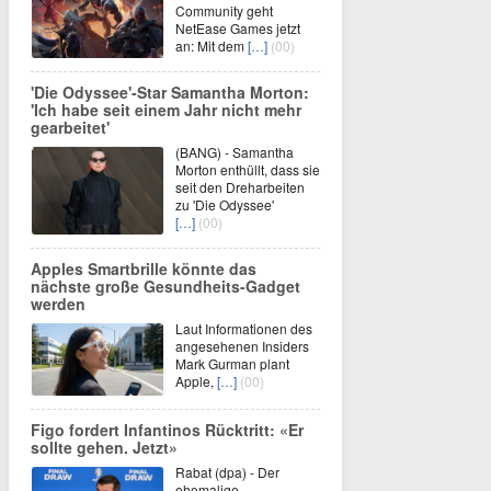
Community geht
NetEase Games jetzt
an: Mit dem
[…]
(00)
'Die Odyssee'-Star Samantha Morton:
'Ich habe seit einem Jahr nicht mehr
gearbeitet'
(BANG) - Samantha
Morton enthüllt, dass sie
seit den Dreharbeiten
zu 'Die Odyssee'
[…]
(00)
Apples Smartbrille könnte das
nächste große Gesundheits-Gadget
werden
Laut Informationen des
angesehenen Insiders
Mark Gurman plant
Apple,
[…]
(00)
Figo fordert Infantinos Rücktritt: «Er
sollte gehen. Jetzt»
Rabat (dpa) - Der
ehemalige