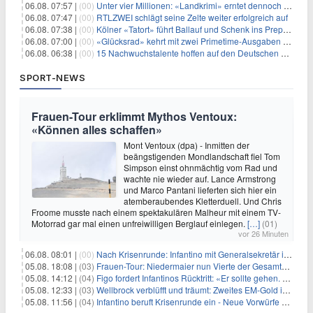
06.08. 07:57 |
(00)
Unter vier Millionen: «Landkrimi» erntet dennoch Primetime-Führung
06.08. 07:47 |
(00)
RTLZWEI schlägt seine Zelte weiter erfolgreich auf
06.08. 07:38 |
(00)
Kölner «Tatort» führt Ballauf und Schenk ins Prepper-Milieu
06.08. 07:00 |
(00)
«Glücksrad» kehrt mit zwei Primetime-Ausgaben zurück
06.08. 06:38 |
(00)
15 Nachwuchstalente hoffen auf den Deutschen Radiopreis
SPORT-NEWS
Frauen-Tour erklimmt Mythos Ventoux:
«Können alles schaffen»
Mont Ventoux (dpa) - Inmitten der
beängstigenden Mondlandschaft fiel Tom
Simpson einst ohnmächtig vom Rad und
wachte nie wieder auf. Lance Armstrong
und Marco Pantani lieferten sich hier ein
atemberaubendes Kletterduell. Und Chris
Froome musste nach einem spektakulären Malheur mit einem TV-
Motorrad gar mal einen unfreiwilligen Berglauf einlegen.
[…]
(01)
vor 26 Minuten
06.08. 08:01 |
(00)
Nach Krisenrunde: Infantino mit Generalsekretär im Stadion
05.08. 18:08 |
(03)
Frauen-Tour: Niedermaier nun Vierte der Gesamtwertung
05.08. 14:12 |
(04)
Figo fordert Infantinos Rücktritt: «Er sollte gehen. Jetzt»
05.08. 12:33 |
(03)
Wellbrock verblüfft und träumt: Zweites EM-Gold in Paris
05.08. 11:56 |
(04)
Infantino beruft Krisenrunde ein - Neue Vorwürfe gegen FIFA