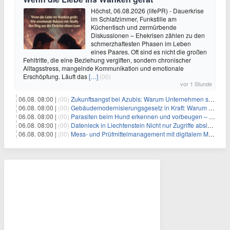
Höchst, 06.08.2026 (lifePR) - Dauerkrise
im Schlafzimmer, Funkstille am
Küchentisch und zermürbende
Diskussionen – Ehekrisen zählen zu den
schmerzhaftesten Phasen im Leben
eines Paares. Oft sind es nicht die großen
Fehltritte, die eine Beziehung vergiften, sondern chronischer
Alltagsstress, mangelnde Kommunikation und emotionale
Erschöpfung. Läuft das
[…]
(00)
vor 1 Stunde
06.08. 08:00 |
(00)
Zukunftsangst bei Azubis: Warum Unternehmen schnelle Erfolgserlebnisse ermöglichen sollten
06.08. 08:00 |
(00)
Gebäudemodernisierungsgesetz in Kraft: Warum in Hamburg trotzdem eigene Regeln gelten
06.08. 08:00 |
(00)
Parasiten beim Hund erkennen und vorbeugen – Die wichtigsten Tipps
06.08. 08:00 |
(00)
Datenleck in Liechtenstein Nicht nur Zugriffe absichern, sondern sensible Daten selbst schützen
06.08. 08:00 |
(00)
Mess- und Prüfmittelmanagement mit digitalem Management im Griff