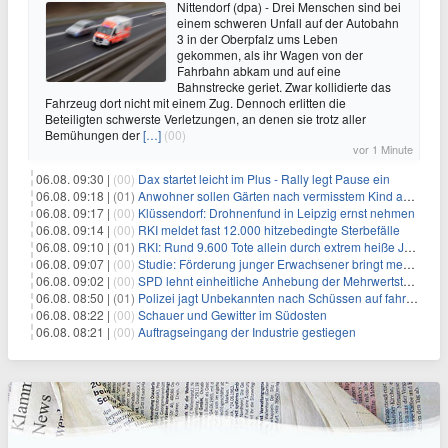
Nittendorf (dpa) - Drei Menschen sind bei
einem schweren Unfall auf der Autobahn
3 in der Oberpfalz ums Leben
gekommen, als ihr Wagen von der
Fahrbahn abkam und auf eine
Bahnstrecke geriet. Zwar kollidierte das
Fahrzeug dort nicht mit einem Zug. Dennoch erlitten die
Beteiligten schwerste Verletzungen, an denen sie trotz aller
Bemühungen der
[…]
(00)
vor 1 Minute
06.08. 09:30 |
(00)
Dax startet leicht im Plus - Rally legt Pause ein
06.08. 09:18 |
(01)
Anwohner sollen Gärten nach vermisstem Kind absuchen
06.08. 09:17 |
(00)
Klüssendorf: Drohnenfund in Leipzig ernst nehmen
06.08. 09:14 |
(00)
RKI meldet fast 12.000 hitzebedingte Sterbefälle
06.08. 09:10 |
(01)
RKI: Rund 9.600 Tote allein durch extrem heiße Juni-Woche
06.08. 09:07 |
(00)
Studie: Förderung junger Erwachsener bringt mehr als bei Älteren
06.08. 09:02 |
(00)
SPD lehnt einheitliche Anhebung der Mehrwertsteuer ab
06.08. 08:50 |
(01)
Polizei jagt Unbekannten nach Schüssen auf fahrendes Auto
06.08. 08:22 |
(00)
Schauer und Gewitter im Südosten
06.08. 08:21 |
(00)
Auftragseingang der Industrie gestiegen