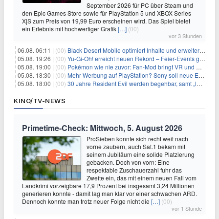
September 2026 für PC über Steam und
den Epic Games Store sowie für PlayStation 5 und XBOX Series
X|S zum Preis von 19,99 Euro erscheinen wird. Das Spiel bietet
ein Erlebnis mit hochwertiger Grafik
[…]
(00)
vor 3 Stunden
06.08. 06:11 |
(00)
Black Desert Mobile optimiert Inhalte und erweitert Treasure Access
05.08. 19:26 |
(00)
Yu‑Gi‑Oh! erreicht neuen Rekord – Feier‑Events gestartet
05.08. 19:00 |
(00)
Pokémon wie nie zuvor: Fan-Mod bringt VR und Ego-Perspektive nach Kanto
05.08. 18:30 |
(00)
Mehr Werbung auf PlayStation? Sony soll neue Einnahmequellen prüfen
05.08. 18:00 |
(00)
30 Jahre Resident Evil werden begehbar, samt „lebensgroßem Leon“
KINO/TV-NEWS
Primetime-Check: Mittwoch, 5. August 2026
ProSieben konnte sich recht weit nach
vorne zaubern, auch Sat.1 bekam mit
seinem Jubiläum eine solide Platzierung
gebacken. Doch von vorn: Eine
respektable Zuschauerzahl fuhr das
Zweite ein, das mit einem neuen Fall vom
Landkrimi vorzeigbare 17,9 Prozent bei insgesamt 3,24 Millionen
generieren konnte - damit lag man klar vor einer schwachen ARD.
Dennoch konnte man trotz neuer Folge nicht die
[…]
(00)
vor 1 Stunde