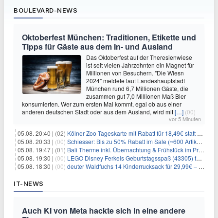
BOULEVARD-NEWS
Oktoberfest München: Traditionen, Etikette und
Tipps für Gäste aus dem In- und Ausland
Das Oktoberfest auf der Theresienwiese
ist seit vielen Jahrzehnten ein Magnet für
Millionen von Besuchern. "Die Wiesn
2024" meldete laut Landeshauptstadt
München rund 6,7 Millionen Gäste, die
zusammen gut 7,0 Millionen Maß Bier
konsumierten. Wer zum ersten Mal kommt, egal ob aus einer
anderen deutschen Stadt oder aus dem Ausland, wird mit
[…]
(00)
vor 5 Minuten
05.08. 20:40 |
(02)
Kölner Zoo Tageskarte mit Rabatt für 18,49€ statt 29,50€ – einlösbar bis Dezember
05.08. 20:33 |
(00)
Schiesser: Bis zu 50% Rabatt im Sale (~600 Artikel zur Auswahl)
05.08. 19:47 |
(01)
Bali Therme inkl. Übernachtung & Frühstück im Premium Hotel (Bad Oeynhausen) ab 89€ p.P.
05.08. 19:30 |
(00)
LEGO Disney Ferkels Geburtstagsspaß (43305) für 29,10€
05.08. 18:30 |
(00)
deuter Waldfuchs 14 Kinderrucksack für 29,99€ – Amber-maple
IT-NEWS
Auch KI von Meta hackte sich in eine andere