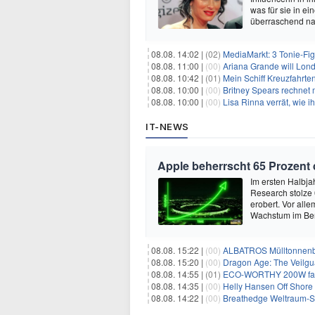
was für sie in e
überraschend nac
08.08. 14:02 |
(02)
MediaMarkt: 3 Tonie-Fig
08.08. 11:00 |
(00)
Ariana Grande will Lond
08.08. 10:42 |
(01)
Mein Schiff Kreuzfahrte
08.08. 10:00 |
(00)
Britney Spears rechnet mi
08.08. 10:00 |
(00)
Lisa Rinna verrät, wie ih
IT-NEWS
Apple beherrscht 65 Prozent
Im ersten Halbja
Research stolze
erobert. Vor all
Wachstum im Ber
08.08. 15:22 |
(00)
ALBATROS Mülltonnenbox
08.08. 15:20 |
(00)
Dragon Age: The Veilgua
08.08. 14:55 |
(01)
ECO-WORTHY 200W faltb
08.08. 14:35 |
(00)
Helly Hansen Off Shore 
08.08. 14:22 |
(00)
Breathedge Weltraum-Sur