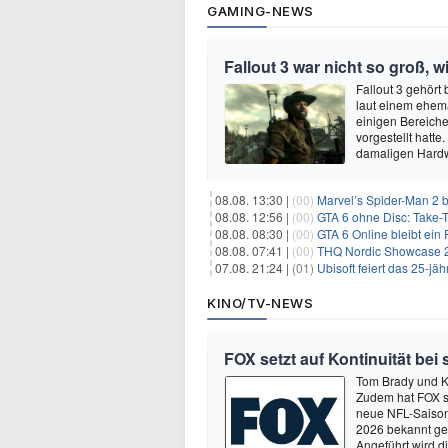
GAMING-NEWS
Fallout 3 war nicht so groß, 
Fallout 3 gehört
laut einem ehema
einigen Bereiche
vorgestellt hatt
damaligen Hardw
08.08. 13:30 |
(00)
Marvel’s Spider-Man 2 b
08.08. 12:56 |
(00)
GTA 6 ohne Disc: Take-
08.08. 08:30 |
(00)
GTA 6 Online bleibt ein 
08.08. 07:41 |
(00)
THQ Nordic Showcase 20
07.08. 21:24 |
(01)
Ubisoft feiert das 25-j
KINO/TV-NEWS
FOX setzt auf Kontinuität bei
Tom Brady und K
Zudem hat FOX s
neue NFL-Saison 
2026 bekannt ge
Angeführt wird 