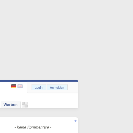
Login
Anmelden
Werben
- keine Kommentare -