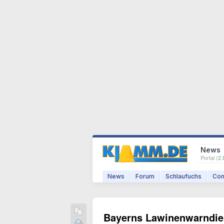
News
Portal (
2.
News
Forum
Schlaufuchs
Com
Bayerns Lawinenwarndien