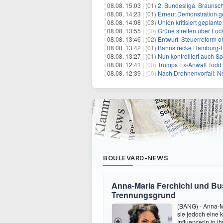
08.08. 15:03 |
(01)
2. Bundesliga: Braunsc
08.08. 14:23 |
(01)
Erneut Demonstration g
08.08. 14:08 |
(03)
Union kritisiert geplant
08.08. 13:55 |
(00)
Grüne streiten über Lo
08.08. 13:46 |
(02)
Entwurf: Steuerreform 
08.08. 13:42 |
(01)
Bahnstrecke Hamburg-Ber
08.08. 13:27 |
(01)
Nun kontrolliert auch S
08.08. 12:41 |
(00)
Trumps Ex-Anwalt Todd B
08.08. 12:39 |
(00)
Nach Drohnenvorfall: 
BOULEVARD-NEWS
Anna-Maria Ferchichi und Bu
Trennungsgrund
(BANG) - Anna-M
sie jedoch eine
Influencerin in i