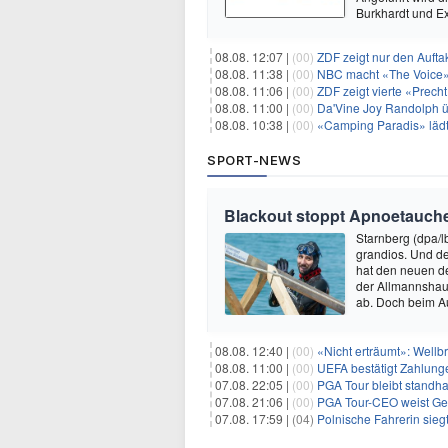
Burkhardt und E
08.08. 12:07 |
(00)
ZDF zeigt nur den Auft
08.08. 11:38 |
(00)
NBC macht «The Voice»
08.08. 11:06 |
(00)
ZDF zeigt vierte «Prec
08.08. 11:00 |
(00)
Da'Vine Joy Randolph ü
08.08. 10:38 |
(00)
«Camping Paradis» läd
SPORT-NEWS
Blackout stoppt Apnoetauche
Starnberg (dpa/l
grandios. Und de
hat den neuen de
der Allmannshau
ab. Doch beim A
08.08. 12:40 |
(00)
«Nicht erträumt»: Wellbr
08.08. 11:00 |
(00)
UEFA bestätigt Zahlunge
07.08. 22:05 |
(00)
PGA Tour bleibt standha
07.08. 21:06 |
(00)
PGA Tour-CEO weist Gespräche
07.08. 17:59 |
(04)
Polnische Fahrerin sieg