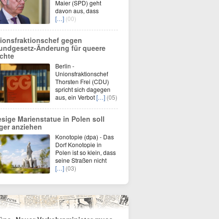
Maier (SPD) geht
davon aus, dass
[…]
(00)
ionsfraktionschef gegen
undgesetz-Änderung für queere
chte
Berlin -
Unionsfraktionschef
Thorsten Frei (CDU)
spricht sich dagegen
aus, ein Verbot
[…]
(05)
esige Marienstatue in Polen soll
lger anziehen
Konotopie (dpa) - Das
Dorf Konotopie in
Polen ist so klein, dass
seine Straßen nicht
[…]
(03)