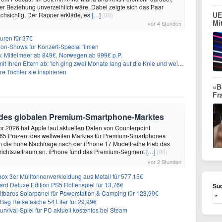
iner Beziehung unverzeihlich wäre. Dabei zeigte sich das Paar
UE
hsichtig. Der Rapper erklärte, es
[…]
(00)
Mi
vor 4 Stunden
uren für 37€
on-Shows für Konzert-Special filmen
n: Mittelmeer ab 849€, Norwegen ab 999€ p.P.
t ihren Eltern ab: 'Ich ging zwei Monate lang auf die Knie und weinte'
re Töchter sie inspirieren
«B
Fr
 des globalen Premium-Smartphone-Marktes
hr 2026 hat Apple laut aktuellen Daten von Counterpoint
 65 Prozent des weltweiten Marktes für Premium-Smartphones
em die hohe Nachfrage nach der iPhone 17 Modellreihe trieb das
ichtszeitraum an. iPhone führt das Premium-Segment
[…]
(00)
vor 2 Stunden
 3er Mülltonnenverkleidung aus Metall für 577,15€
rd Deluxe Edition PS5 Rollenspiel für 13,76€
Suc
ares Solarpanel für Powerstation & Camping für 123,99€
Bag Reisetasche 54 Liter für 29,99€
vival-Spiel für PC aktuell kostenlos bei Steam