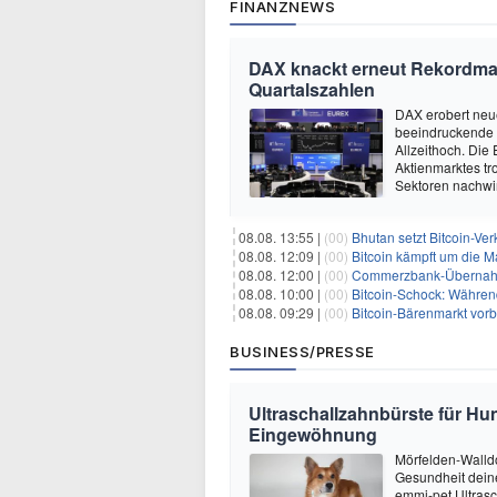
FINANZNEWS
DAX knackt erneut Rekordmar
Quartalszahlen
DAX erobert neu
beeindruckende 
Allzeithoch. Die 
Aktienmarktes tro
Sektoren nachwir
08.08. 13:55 |
(00)
Bhutan setzt Bitcoin-Ver
08.08. 12:09 |
(00)
Bitcoin kämpft um die M
08.08. 12:00 |
(00)
Commerzbank-Übernahme
08.08. 10:00 |
(00)
Bitcoin-Schock: Während
08.08. 09:29 |
(00)
Bitcoin-Bärenmarkt vorbei?
BUSINESS/PRESSE
Ultraschallzahnbürste für Hu
Eingewöhnung
Mörfelden-Walldo
Gesundheit deine
emmi-pet Ultrasc