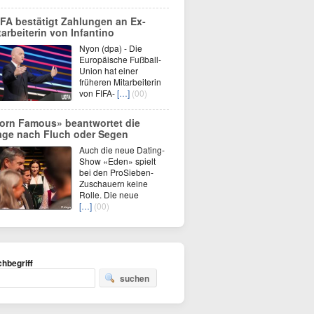
FA bestätigt Zahlungen an Ex-
tarbeiterin von Infantino
Nyon (dpa) - Die
Europäische Fußball-
Union hat einer
früheren Mitarbeiterin
von FIFA-
[…]
(00)
orn Famous» beantwortet die
age nach Fluch oder Segen
Auch die neue Dating-
Show «Eden» spielt
bei den ProSieben-
Zuschauern keine
Rolle. Die neue
[…]
(00)
hbegriff
suchen