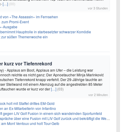
x-
[…]
(00)
vor 3 Stunden
akt von «The Assassin» im Fernsehen
 zum Promi-Event
ht»-Ausgabe
bernimmt Hauptrolle in starbesetzter schwarzer Komödie
t zur süßen Themenwoche ein
r kurz vor Tiefenrekord
by) - Applaus am Boot, Applaus am Ufer – die Leistung war
nnoch reichte es nicht ganz: Der Apnoetaucher Minja Marinković
utschen Tiefenrekord knapp verfehlt. Der 29-Jährige tauchte an
ser Steilwand mit einem Atemzug auf die angestrebten 85 Meter
uftauchen wurde er kurz vor der
[…]
(03)
vor 2 Minuten
ock holt mit Staffel drittes EM-Gold
n an Ex-Mitarbeiterin von Infantino
ft gegen LIV Golf Fusion in einem sich wandelnden Sportumfeld
 über eine Fusion mit LIV Golf zurück und bekräftigt die Wettbewerbslandschaft
t am Mont Ventoux und holt Tour-Gelb