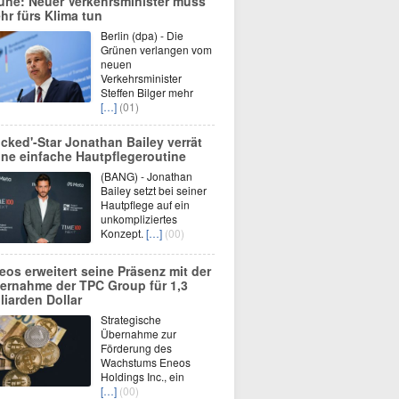
üne: Neuer Verkehrsminister muss
hr fürs Klima tun
Berlin (dpa) - Die
Grünen verlangen vom
neuen
Verkehrsminister
Steffen Bilger mehr
[…]
(01)
icked'-Star Jonathan Bailey verrät
ine einfache Hautpflegeroutine
(BANG) - Jonathan
Bailey setzt bei seiner
Hautpflege auf ein
unkompliziertes
Konzept.
[…]
(00)
eos erweitert seine Präsenz mit der
ernahme der TPC Group für 1,3
lliarden Dollar
Strategische
Übernahme zur
Förderung des
Wachstums Eneos
Holdings Inc., ein
[…]
(00)