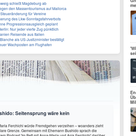
Gr
hweig schießt Magdeburg ab
me
egen den Massentourismus auf Mallorca
e Steueränderung für Vereine
ckerung des Lkw-Sonntagsfahrverbots
ohne Progressionsausgleich geplant
lin: Nur jeder vierte Zug pünktlich
panien Reisende aus Italien
lanche als US-Justizminister bestätigt
Neuer Wachposten am Flughafen
'W
se
En
Üb
Mi
shido: Seitensprung wäre kein
aria Ferchichi würde Fremdgehen verzeihen – woanders zieht
 klare Grenze. Gemeinsam mit Ehemann Bushido sprach die
hrem Podcast 'Im Bett mit Anna-Maria und Anis Ferchichi' darüber,