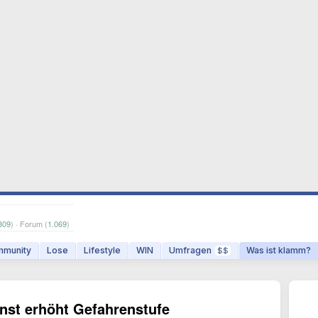
809
) · Forum (
1.069
)
munity
Lose
Lifestyle
WIN
Umfragen
Was ist klamm?
$$
st erhöht Gefahrenstufe