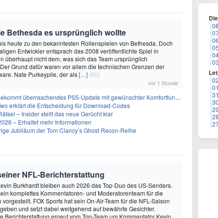
Di
0
wie Bethesda es ursprünglich wollte
0
0
 bis heute zu den bekanntesten Rollenspielen von Bethesda. Doch
0
ligen Entwickler entsprach das 2008 veröffentlichte Spiel in
0
n überhaupt nicht dem, was sich das Team ursprünglich
0
e. Der Grund dafür waren vor allem die technischen Grenzen der
Let
are. Nate Purkeypile, der als
[…]
(00)
0
vor 1 Stunde
0
3
ekommt überraschendes PS5-Update mit gewünschter Komfortfunktion
3
Two erklärt die Entscheidung für Download-Codes
2
Rätsel – Insider stellt das neue Gerücht klar
2
26 – Erhaltet mehr Informationen
2
ährige Jubiläum der Tom Clancy’s Ghost Recon-Reihe
 seiner NFL-Berichterstattung
evin Burkhardt bleiben auch 2026 das Top-Duo des US-Senders.
ein komplettes Kommentatoren- und Moderatorenteam für die
vorgestellt. FOX Sports hat sein On-Air-Team für die NFL-Saison
geben und setzt dabei weitgehend auf bewährte Gesichter.
die Berichterstattung erneut vom Top-Team um Kommentator Kevin