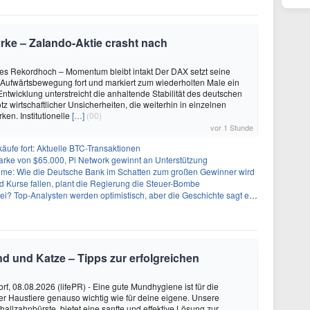
ke – Zalando-Aktie crasht nach
es Rekordhoch – Momentum bleibt intakt Der DAX setzt seine
Aufwärtsbewegung fort und markiert zum wiederholten Male ein
Entwicklung unterstreicht die anhaltende Stabilität des deutschen
tz wirtschaftlicher Unsicherheiten, die weiterhin in einzelnen
ken. Institutionelle
[…]
(00)
vor 1 Stunde
käufe fort: Aktuelle BTC-Transaktionen
arke von $65.000, Pi Network gewinnt an Unterstützung
: Wie die Deutsche Bank im Schatten zum großen Gewinner wird
 Kurse fallen, plant die Regierung die Steuer-Bombe
 Top-Analysten werden optimistisch, aber die Geschichte sagt etwas anderes
nd und Katze – Tipps zur erfolgreichen
rf, 08.08.2026 (lifePR) - Eine gute Mundhygiene ist für die
r Haustiere genauso wichtig wie für deine eigene. Unsere
hallzahnbürste bietet eine sanfte und effektive Lösung zur