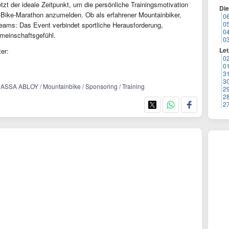
zt der ideale Zeitpunkt, um die persönliche Trainingsmotivation
Di
-Bike-Marathon anzumelden. Ob als erfahrener Mountainbiker,
0
0
 Teams: Das Event verbindet sportliche Herausforderung,
0
meinschaftsgefühl.
0
Let
er:
0
0
3
3
/ ASSA ABLOY / Mountainbike / Sponsoring / Training
2
2
2