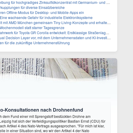
chgradiges Zinksulfidkonzentrat mit Germanium- und Silbergehalten und stellt ein Betriebsupdate bereit
rkupplungen für diverse Einsatzbereiche
eren Offline-Modus für Desktop- und Mobile-Apps ein
ine wachsende Gefahr für industrielle Elektroniksysteme
MD München gemeinsam Tiny-Living-Konzepte und erhalten dafür den New Living Award
t Wochenmodell statt starrer Tagesgrenze
k für Toyota GR Corolla entwickelt: Erstklassige Straßenlage in jeder Situation
yer vor, mit dem Unternehmensdaten und KI-Investitionen in intelligentere Geschäftsentscheidungen umgesetzt wer
hen für die zukünftige Unternehmensführung
Nato-Konsultationen nach Drohnenfund
ch dem Fund einer mit Sprengstoff bestückten Drohne am
eipzig hat sich der Verteidigungspolitiker Bastian Ernst (CDU) für
ach Artikel 4 des Nato-Vertrags ausgesprochen. "Für mich ist klar,
eile in einer Situation sind, wo wir den Artikel 4 der Nato