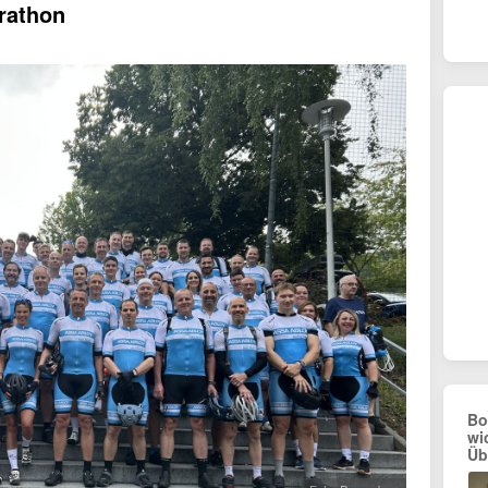
rathon
Bo
wi
Üb