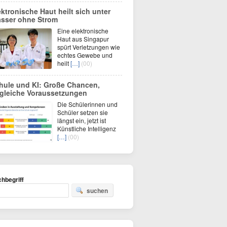
ektronische Haut heilt sich unter
sser ohne Strom
Eine elektronische
Haut aus Singapur
spürt Verletzungen wie
echtes Gewebe und
heilt
[…]
(00)
hule und KI: Große Chancen,
gleiche Voraussetzungen
Die Schülerinnen und
Schüler setzen sie
längst ein, jetzt ist
Künstliche Intelligenz
[…]
(00)
hbegriff
suchen