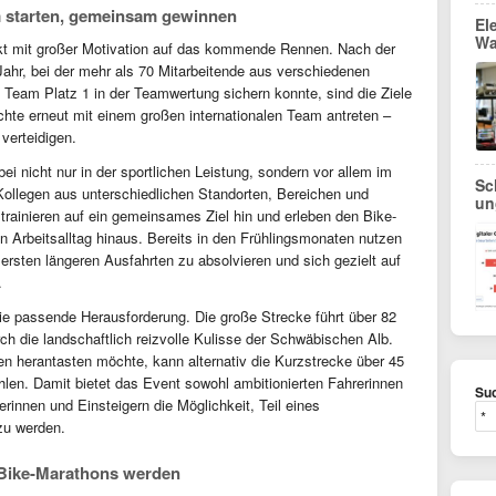
 starten, gemeinsam gewinnen
El
Wa
t mit großer Motivation auf das kommende Rennen. Nach der
ahr, bei der mehr als 70 Mitarbeitende aus verschiedenen
 Team Platz 1 in der Teamwertung sichern konnte, sind die Ziele
te erneut mit einem großen internationalen Team antreten –
verteidigen.
i nicht nur in der sportlichen Leistung, sondern vor allem im
Sc
ollegen aus unterschiedlichen Standorten, Bereichen und
un
ainieren auf ein gemeinsames Ziel hin und erleben den Bike-
 Arbeitsalltag hinaus. Bereits in den Frühlingsmonaten nutzen
 ersten längeren Ausfahrten zu absolvieren und sich gezielt auf
.
die passende Herausforderung. Die große Strecke führt über 82
h die landschaftlich reizvolle Kulisse der Schwäbischen Alb.
 herantasten möchte, kann alternativ die Kurzstrecke über 45
len. Damit bietet das Event sowohl ambitionierten Fahrerinnen
Suc
erinnen und Einsteigern die Möglichkeit, Teil eines
zu werden.
 Bike-Marathons werden