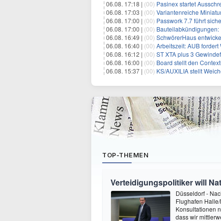
06.08. 17:18 |
(00)
Pasinex startet Ausschreibung für ho
06.08. 17:03 |
(00)
Variantenreiche Miniatu
06.08. 17:00 |
(00)
Passwork 7.7 führt sich
06.08. 17:00 |
(00)
Bauteilabkündigungen: E
06.08. 16:49 |
(00)
SchwörerHaus entwickelt mit A
06.08. 16:40 |
(00)
Arbeitszeit: AUB forder
06.08. 16:12 |
(00)
ST XTA plus 3 Gewindefahrwer
06.08. 16:00 |
(00)
Board stellt den Contextual Decision La
06.08. 15:37 |
(00)
KS/AUXILIA stellt Weic
TOP-THEMEN
Verteidigungspolitiker will 
Düsseldorf - Na
Flughafen Halle/L
Konsultationen n
dass wir mittlerw