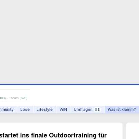
303
) · Forum (
826
)
munity
Lose
Lifestyle
WIN
Umfragen
Was ist klamm?
$$
rtet ins finale Outdoortraining für