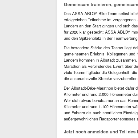
Gemeinsam trainieren, gemeinsam
Das ASSA ABLOY Bike-Team selbst blick
erfolgreichen Teilnahme im vergangenen J
Ländern an den Start gingen und sich das
für 2026 klar gesteckt: ASSA ABLOY möch
und den Spitzenplatz in der Teamwertung 
Die besondere Stärke des Teams liegt dabe
gemeinsamen Erlebnis. Kolleginnen und K
Ländern kommen in Albstadt zusammen, tr
Marathon als verbindendes Event über den
viele Teammitglieder die Gelegenheit, die
die anspruchsvolle Strecke vorzubereiten
Der Albstadt-Bike-Marathon bietet dafür 
Kilometer und rund 2.000 Höhenmeter durc
Wer sich etwas behutsamer an das Rennen
Kilometer und rund 1.100 Höhenmeter wäh
und Fahrern als auch sportlichen Einsteig
außergewöhnlichen Radsporterlebnisses 
Jetzt noch anmelden und Teil des