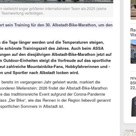
Foto: Pressebox
vielleicht sogar größeren internationalen Team als 2025 (siehe
er Teamwertung verteidigen.
t sein Training für den 30. Albstadt-Bike-Marathon, um den
Ra
Wa
die Tage länger werden und die Temperaturen steigen,
 die schönste Trainingszeit des Jahres. Auch beim ASSA
ngen auf den diesjährigen Albstadt-Bike-Marathon jetzt auf
n Outdoor-Einheiten steigt die Vorfreude auf das sportliche
neut zahlreiche Mountainbike-Fans, Hobbyfahrerinnen und -
en und Sportler nach Albstadt locken wird.
re
bereits im vergangenen Jahr gefeiert wurde, markiert die
85
22
esonderen Meilenstein: 2026 findet der Albstadt-Bike-Marathon
ste das traditionsreiche Event aufgrund der Corona-Pandemie
dass „Der Bike“, wie das Rennen in der Region liebevoll genannt
 sportlichen Sommers in Albstadt ist.