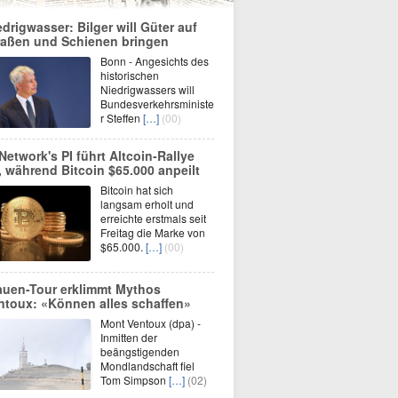
edrigwasser: Bilger will Güter auf
raßen und Schienen bringen
Bonn - Angesichts des
historischen
Niedrigwassers will
Bundesverkehrsministe
r Steffen
[…]
(00)
 Network's PI führt Altcoin-Rallye
, während Bitcoin $65.000 anpeilt
Bitcoin hat sich
langsam erholt und
erreichte erstmals seit
Freitag die Marke von
$65.000.
[…]
(00)
auen-Tour erklimmt Mythos
ntoux: «Können alles schaffen»
Mont Ventoux (dpa) -
Inmitten der
beängstigenden
Mondlandschaft fiel
Tom Simpson
[…]
(02)