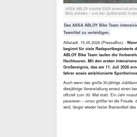
ASSA ABLOY möchte 2026 erneut mit einem 
Bild) antreten – und den Spitzenplatz in d
Das ASSA ABLOY Bike Team intensivier
Teamtitel zu verteidigen.
Albstadt, 15.05.2026 (PresseBox) -
Wenn 
beginnt für viele Radsportbegeisterte
ABLOY Bike Team laufen die Vorbereitu
Hochtouren. Mit den ersten intensivere
Großereignis, das am 11. Juli 2026 er
fahrer sowie ambitionierte Sportlerinn
Auch wenn das große 30-jährige Jubiläum 
diesjährige Veranstaltung erneut einen b
offiziell zum 30. Mal statt. Ein Jahr mus
pausieren – umso größer ist die Freude, 
wird, längst wieder fester Bestandteil des