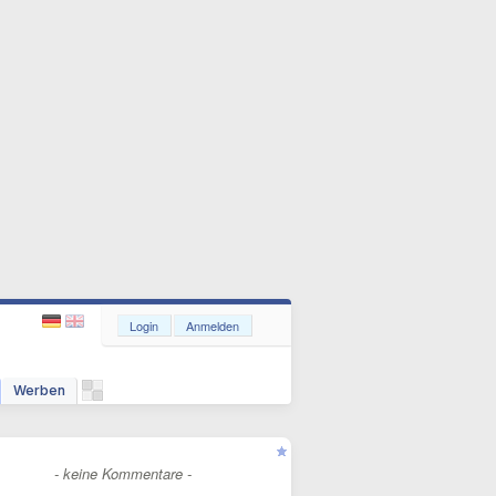
Login
Anmelden
Werben
- keine Kommentare -