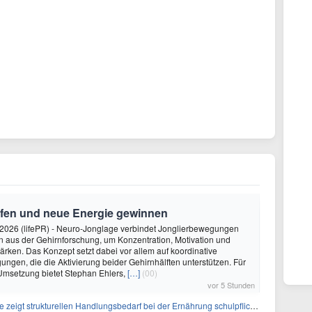
rfen und neue Energie gewinnen
2026 (lifePR) - Neuro-Jonglage verbindet Jonglierbewegungen
n aus der Gehirnforschung, um Konzentration, Motivation und
ärken. Das Konzept setzt dabei vor allem auf koordinative
gen, die die Aktivierung beider Gehirnhälften unterstützen. Für
 Umsetzung bietet Stephan Ehlers,
[…]
(00)
vor 5 Stunden
igt strukturellen Handlungsbedarf bei der Ernährung schulpflichtiger Kinder