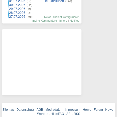
31.07.2026
Heiß diskutiert
(Fr)
(14d)
30.07.2026
(Do)
29.07.2026
(Mi)
28.07.2026
(Di)
27.07.2026
(Mo)
News-Ansicht konfigurieren
meine Kommentare
|
Ignore
|
Notifies
Sitemap
·
Datenschutz
·
AGB
·
Mediadaten
·
Impressum
·
Home
·
Forum
·
News
·
Werben
·
Hilfe/FAQ
·
API
·
RSS