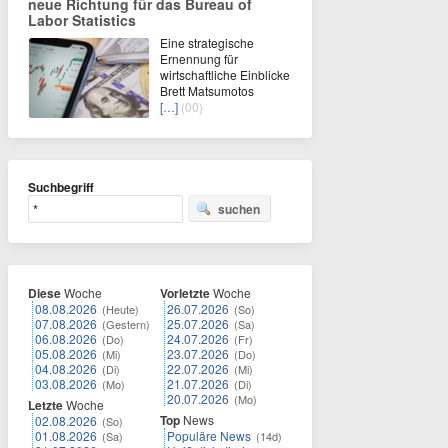
neue Richtung für das Bureau of
Labor Statistics
Eine strategische
Ernennung für
wirtschaftliche Einblicke
Brett Matsumotos
[…]
(00)
Suchbegriff
suchen
Diese
Woche
Vorletzte
Woche
08.08.2026
26.07.2026
(Heute)
(So)
07.08.2026
25.07.2026
(Gestern)
(Sa)
06.08.2026
24.07.2026
(Do)
(Fr)
05.08.2026
23.07.2026
(Mi)
(Do)
04.08.2026
22.07.2026
(Di)
(Mi)
03.08.2026
21.07.2026
(Mo)
(Di)
20.07.2026
(Mo)
Letzte
Woche
Top
News
02.08.2026
(So)
01.08.2026
Populäre News
(Sa)
(14d)