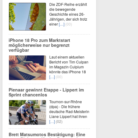
Die ZDF-Reihe erzählt
die bewegende
Geschichte eines 26-
Jährigen, der sich trotz
einer
[…]
(00)
iPhone 18 Pro zum Marktstart
möglicherweise nur begrenzt
verfügbar
Laut einem aktuellen
Bericht von Tim Culpan
im Magazin Culpium
könnte das iPhone 18
[…]
(00)
Pienaar gewinnt Etappe - Lippert im
Sprint chancenlos
Tournon-sur-Rhône
(dpa) - Die frühere
deutsche Rad-Meisterin
Liane Lippert hat ihren
[…]
(02)
Brett Matsumotos Bestätigung: Eine