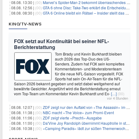
08.08. 13:30 |
(00)
Marvel’s Spider-Man 2 bekommt überraschendes PS5-Update mit gewünschter Komfortfunktion
08.08. 12:56 |
(00)
GTA 6 ohne Disc: Take-Two erklärt die Entscheidung für Download-Codes
08.08. 08:30 |
(00)
GTA 6 Online bleibt ein Rätsel – Insider stellt das neue Gerücht klar
KINO/TV-NEWS
FOX setzt auf Kontinuität bei seiner NFL-
Berichterstattung
Tom Brady und Kevin Burkhardt bleiben
auch 2026 das Top-Duo des US-
Senders. Zudem hat FOX sein komplettes
Kommentatoren- und Moderatorenteam
für die neue NFL-Saison vorgestellt. FOX
Sports hat sein On-Air-Team für die NFL-
Saison 2026 bekannt gegeben und setzt dabei weitgehend auf
bewährte Gesichter. Angeführt wird die Berichterstattung erneut
vom Top-Team um Kommentator Kevin Burkhardt und Ex-
[…]
(00)
vor 4 Stunden
08.08. 12:07 |
(00)
ZDF zeigt nur den Auftakt von «The Assassin» im Fernsehen
08.08. 11:38 |
(00)
NBC macht «The Voice» zum Promi-Event
08.08. 11:06 |
(00)
ZDF zeigt vierte «Precht»-Ausgabe
08.08. 11:00 |
(00)
Da'Vine Joy Randolph übernimmt Hauptrolle in starbesetzter schwarzer Komödie
08.08. 10:38 |
(00)
«Camping Paradis» lädt zur süßen Themenwoche ein