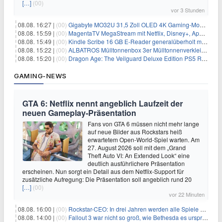
[…]
(00)
vor 3 Stunden
08.08. 16:27 |
(00)
Gigabyte MO32U 31,5 Zoll OLED 4K Gaming-Monitor für 549€
08.08. 15:59 |
(00)
MagentaTV MegaStream mit Netflix, Disney+, Apple TV+ & RTL+ für 30€/Monat (effektiv 20,83€/Monat)
08.08. 15:49 |
(00)
Kindle Scribe 16 GB E-Reader generalüberholt mit Eingabestift für 197,99€
08.08. 15:22 |
(00)
ALBATROS Mülltonnenbox 3er Mülltonnenverkleidung aus Metall für 577,15€
08.08. 15:20 |
(00)
Dragon Age: The Veilguard Deluxe Edition PS5 Rollenspiel für 13,76€
GAMING-NEWS
GTA 6: Netflix nennt angeblich Laufzeit der
neuen Gameplay-Präsentation
Fans von GTA 6 müssen nicht mehr lange
auf neue Bilder aus Rockstars heiß
erwartetem Open-World-Spiel warten. Am
27. August 2026 soll mit dem „Grand
Theft Auto VI: An Extended Look“ eine
deutlich ausführlichere Präsentation
erscheinen. Nun sorgt ein Detail aus dem Netflix-Support für
zusätzliche Aufregung: Die Präsentation soll angeblich rund 20
[…]
(00)
vor 22 Minuten
08.08. 16:00 |
(00)
Rockstar-CEO: In drei Jahren werden alle Spiele gestreamt
08.08. 14:00 |
(00)
Fallout 3 war nicht so groß, wie Bethesda es ursprünglich wollte