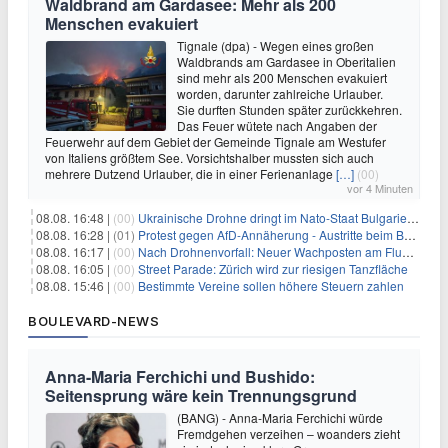
Waldbrand am Gardasee: Mehr als 200
Menschen evakuiert
Tignale (dpa) - Wegen eines großen
Waldbrands am Gardasee in Oberitalien
sind mehr als 200 Menschen evakuiert
worden, darunter zahlreiche Urlauber.
Sie durften Stunden später zurückkehren.
Das Feuer wütete nach Angaben der
Feuerwehr auf dem Gebiet der Gemeinde Tignale am Westufer
von Italiens größtem See. Vorsichtshalber mussten sich auch
mehrere Dutzend Urlauber, die in einer Ferienanlage
[…]
(00)
vor 4 Minuten
08.08. 16:48 |
(00)
Ukrainische Drohne dringt im Nato-Staat Bulgarien ein
08.08. 16:28 |
(01)
Protest gegen AfD-Annäherung - Austritte beim BSW Sachsen-Anhalt
08.08. 16:17 |
(00)
Nach Drohnenvorfall: Neuer Wachposten am Flughafen
08.08. 16:05 |
(00)
Street Parade: Zürich wird zur riesigen Tanzfläche
08.08. 15:46 |
(00)
Bestimmte Vereine sollen höhere Steuern zahlen
BOULEVARD-NEWS
Anna-Maria Ferchichi und Bushido:
Seitensprung wäre kein Trennungsgrund
(BANG) - Anna-Maria Ferchichi würde
Fremdgehen verzeihen – woanders zieht