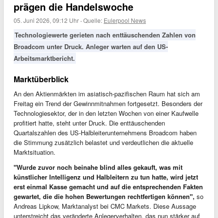
prägen die Handelswoche
05. Juni 2026, 09:12 Uhr
·
Quelle:
Eulerpool News
Technologiewerte gerieten nach enttäuschenden Zahlen von
Broadcom unter Druck. Anleger warten auf den US-
Arbeitsmarktbericht.
Marktüberblick
An den Aktienmärkten im asiatisch-pazifischen Raum hat sich am
Freitag ein Trend der Gewinnmitnahmen fortgesetzt. Besonders der
Technologiesektor, der in den letzten Wochen von einer Kaufwelle
profitiert hatte, steht unter Druck. Die enttäuschenden
Quartalszahlen des US-Halbleiterunternehmens Broadcom haben
die Stimmung zusätzlich belastet und verdeutlichen die aktuelle
Marktsituation.
"Wurde zuvor noch beinahe blind alles gekauft, was mit
künstlicher Intelligenz und Halbleitern zu tun hatte, wird jetzt
erst einmal Kasse gemacht und auf die entsprechenden Fakten
gewartet, die die hohen Bewertungen rechtfertigen können",
so
Andreas Lipkow, Marktanalyst bei CMC Markets. Diese Aussage
unterstreicht das veränderte Anlegerverhalten, das nun stärker auf