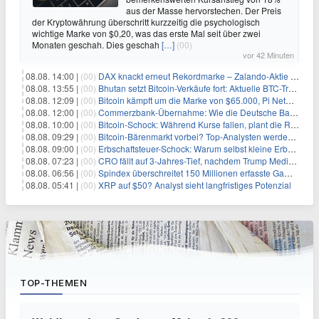
aus der Masse hervorstechen. Der Preis
der Kryptowährung überschritt kurzzeitig die psychologisch
wichtige Marke von $0,20, was das erste Mal seit über zwei
Monaten geschah. Dies geschah
[…]
(00)
vor 42 Minuten
08.08. 14:00 |
(00)
DAX knackt erneut Rekordmarke – Zalando-Aktie crasht nach Quartalszahlen
08.08. 13:55 |
(00)
Bhutan setzt Bitcoin-Verkäufe fort: Aktuelle BTC-Transaktionen
08.08. 12:09 |
(00)
Bitcoin kämpft um die Marke von $65.000, Pi Network gewinnt an Unterstützung
08.08. 12:00 |
(00)
Commerzbank-Übernahme: Wie die Deutsche Bank im Schatten zum großen Gewinner wird
08.08. 10:00 |
(00)
Bitcoin-Schock: Während Kurse fallen, plant die Regierung die Steuer-Bombe
08.08. 09:29 |
(00)
Bitcoin-Bärenmarkt vorbei? Top-Analysten werden optimistisch, aber die Geschichte sagt etwas anderes
08.08. 09:00 |
(00)
Erbschaftsteuer-Schock: Warum selbst kleine Erbschaften den Fiskus Millionen kosten
08.08. 07:23 |
(00)
CRO fällt auf 3-Jahres-Tief, nachdem Trump Media zwei große Crypto.com-Deals storniert
08.08. 06:56 |
(00)
Spindex überschreitet 150 Millionen erfasste Gaming-Ereignisse in Echtzeit-Datenpipeline
08.08. 05:41 |
(00)
XRP auf $50? Analyst sieht langfristiges Potenzial
TOP-THEMEN