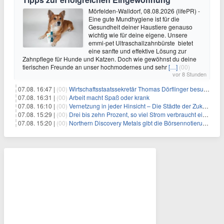
Mörfelden-Walldorf, 08.08.2026 (lifePR) -
Eine gute Mundhygiene ist für die
Gesundheit deiner Haustiere genauso
wichtig wie für deine eigene. Unsere
emmi-pet Ultraschallzahnbürste bietet
eine sanfte und effektive Lösung zur
Zahnpflege für Hunde und Katzen. Doch wie gewöhnst du deine
tierischen Freunde an unser hochmodernes und sehr
[…]
(00)
vor 8 Stunden
07.08. 16:47 |
(00)
Wirtschaftsstaatssekretär Thomas Dörflinger besucht Handwerksbetrieb im Kammerbezirk Freiburg
07.08. 16:31 |
(00)
Arbeit macht Spaß oder krank
07.08. 16:10 |
(00)
Vernetzung in jeder Hinsicht – Die Städte der Zukunft sind grün-blau
07.08. 15:29 |
(00)
Drei bis zehn Prozent, so viel Strom verbraucht ein Aufzug im Gebäude
07.08. 15:20 |
(00)
Northern Discovery Metals gibt die Börsennotierung an der Frankfurter Wertpapierbörse bekannt