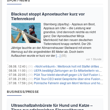
SPORT-NEWS
Blackout stoppt Apnoetaucher kurz vor
Tiefenrekord
Starnberg (dpa/lby) - Applaus am Boot,
Applaus am Ufer – die Leistung war
grandios. Und dennoch reichte es nicht
ganz: Der Apnoetaucher Minja
Marinković hat den neuen deutschen
Tiefenrekord knapp verfehlt. Der 29-
Jährige tauchte an der Allmannshauser Steilwand mit einem
Atemzug auf die angestrebten 85 Meter ab. Doch beim
Auftauchen wurde er kurz vor der
[…]
(05)
vor 1 Stunde
08.08. 12:40 |
(00)
«Nicht erträumt»: Wellbrock holt mit Staffel drittes EM-Gold
08.08. 11:00 |
(00)
UEFA bestätigt Zahlungen an Ex-Mitarbeiterin von Infantino
07.08. 22:05 |
(00)
PGA Tour bleibt standhaft gegen LIV Golf Fusion in einem sich wandelnden Sportumfeld
07.08. 21:06 |
(00)
PGA Tour-CEO weist Gespräche über eine Fusion mit LIV Golf zurück und bekräftigt die Wettbewerbslandschaft
07.08. 17:59 |
(04)
Polnische Fahrerin siegt am Mont Ventoux und holt Tour-Gelb
BUSINESS/PRESSE
Ultraschallzahnbürste für Hund und Katze –
Tipps zur erfolgreichen Eingewöhnung