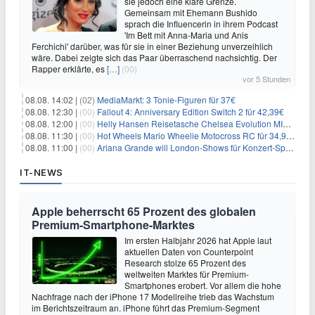
sie jedoch eine klare Grenze.
Gemeinsam mit Ehemann Bushido
sprach die Influencerin in ihrem Podcast
'Im Bett mit Anna-Maria und Anis
Ferchichi' darüber, was für sie in einer Beziehung unverzeihlich
wäre. Dabei zeigte sich das Paar überraschend nachsichtig. Der
Rapper erklärte, es
[…]
(00)
vor 5 Stunden
08.08. 14:02 |
(02)
MediaMarkt: 3 Tonie-Figuren für 37€
08.08. 12:30 |
(00)
Fallout 4: Anniversary Edition Switch 2 für 42,39€
08.08. 12:00 |
(00)
Helly Hansen Reisetasche Chelsea Evolution MID 54L für 29,99€
08.08. 11:30 |
(00)
Hot Wheels Mario Wheelie Motocross RC für 34,99€
08.08. 11:00 |
(00)
Ariana Grande will London-Shows für Konzert-Special filmen
IT-NEWS
Apple beherrscht 65 Prozent des globalen
Premium-Smartphone-Marktes
Im ersten Halbjahr 2026 hat Apple laut
aktuellen Daten von Counterpoint
Research stolze 65 Prozent des
weltweiten Marktes für Premium-
Smartphones erobert. Vor allem die hohe
Nachfrage nach der iPhone 17 Modellreihe trieb das Wachstum
im Berichtszeitraum an. iPhone führt das Premium-Segment