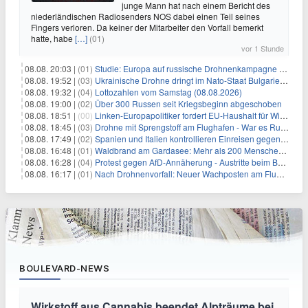
junge Mann hat nach einem Bericht des
niederländischen Radiosenders NOS dabei einen Teil seines
Fingers verloren. Da keiner der Mitarbeiter den Vorfall bemerkt
hatte, habe
[…]
(01)
vor 1 Stunde
08.08. 20:03 |
(01)
Studie: Europa auf russische Drohnenkampagne unzureichend vorbereitet
08.08. 19:52 |
(03)
Ukrainische Drohne dringt im Nato-Staat Bulgarien ein
08.08. 19:32 |
(04)
Lottozahlen vom Samstag (08.08.2026)
08.08. 19:00 |
(02)
Über 300 Russen seit Kriegsbeginn abgeschoben
08.08. 18:51 |
(00)
Linken-Europapolitiker fordert EU-Haushalt für Wirtschaftsumbau
08.08. 18:45 |
(03)
Drohne mit Sprengstoff am Flughafen - War es Russland?
08.08. 17:49 |
(02)
Spanien und Italien kontrollieren Einreisen gegenseitig
08.08. 16:48 |
(01)
Waldbrand am Gardasee: Mehr als 200 Menschen evakuiert
08.08. 16:28 |
(04)
Protest gegen AfD-Annäherung - Austritte beim BSW Sachsen-Anhalt
08.08. 16:17 |
(01)
Nach Drohnenvorfall: Neuer Wachposten am Flughafen
BOULEVARD-NEWS
Wirkstoff aus Cannabis beendet Alpträume bei