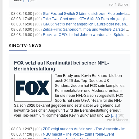
vor 1 Stunde
08.08. 18:00 |
(00)
Star Fox auf Switch 2 könnte sich zum Flop entwickeln
08.08. 17:45 |
(00)
Take-Two-Chef nennt GTA 6 für 80 Euro ein „unglaubliches Schnäppchen“
08.08. 16:30 |
(00)
GTA 6: Netflix nennt angeblich Laufzeit der neuen Gameplay-Präsentation
08.08. 16:00 |
(00)
Zelda-Film: Ganondorf, Impa und weitere Darsteller sollen feststehen
08.08. 16:00 |
(00)
Rockstar-CEO: In drei Jahren werden alle Spiele gestreamt
KINO/TV-NEWS
FOX setzt auf Kontinuität bei seiner NFL-
Berichterstattung
Tom Brady und Kevin Burkhardt bleiben
auch 2026 das Top-Duo des US-
Senders. Zudem hat FOX sein komplettes
Kommentatoren- und Moderatorenteam
für die neue NFL-Saison vorgestellt. FOX
Sports hat sein On-Air-Team für die NFL-
Saison 2026 bekannt gegeben und setzt dabei weitgehend auf
bewährte Gesichter. Angeführt wird die Berichterstattung erneut
vom Top-Team um Kommentator Kevin Burkhardt und Ex-
[…]
(00)
vor 9 Stunden
08.08. 12:07 |
(00)
ZDF zeigt nur den Auftakt von «The Assassin» im Fernsehen
08.08. 11:38 |
(00)
NBC macht «The Voice» zum Promi-Event