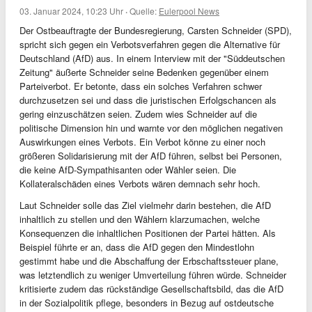
03. Januar 2024, 10:23 Uhr
·
Quelle:
Eulerpool News
Der Ostbeauftragte der Bundesregierung, Carsten Schneider (SPD),
spricht sich gegen ein Verbotsverfahren gegen die Alternative für
Deutschland (AfD) aus. In einem Interview mit der "Süddeutschen
Zeitung" äußerte Schneider seine Bedenken gegenüber einem
Parteiverbot. Er betonte, dass ein solches Verfahren schwer
durchzusetzen sei und dass die juristischen Erfolgschancen als
gering einzuschätzen seien. Zudem wies Schneider auf die
politische Dimension hin und warnte vor den möglichen negativen
Auswirkungen eines Verbots. Ein Verbot könne zu einer noch
größeren Solidarisierung mit der AfD führen, selbst bei Personen,
die keine AfD-Sympathisanten oder Wähler seien. Die
Kollateralschäden eines Verbots wären demnach sehr hoch.
Laut Schneider solle das Ziel vielmehr darin bestehen, die AfD
inhaltlich zu stellen und den Wählern klarzumachen, welche
Konsequenzen die inhaltlichen Positionen der Partei hätten. Als
Beispiel führte er an, dass die AfD gegen den Mindestlohn
gestimmt habe und die Abschaffung der Erbschaftssteuer plane,
was letztendlich zu weniger Umverteilung führen würde. Schneider
kritisierte zudem das rückständige Gesellschaftsbild, das die AfD
in der Sozialpolitik pflege, besonders in Bezug auf ostdeutsche