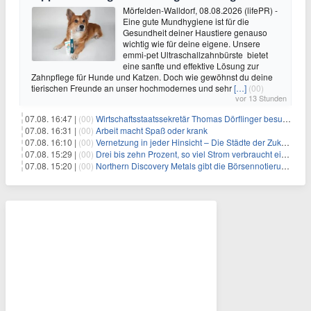
Mörfelden-Walldorf, 08.08.2026 (lifePR) -
Eine gute Mundhygiene ist für die
Gesundheit deiner Haustiere genauso
wichtig wie für deine eigene. Unsere
emmi-pet Ultraschallzahnbürste bietet
eine sanfte und effektive Lösung zur
Zahnpflege für Hunde und Katzen. Doch wie gewöhnst du deine
tierischen Freunde an unser hochmodernes und sehr
[…]
(00)
vor 13 Stunden
07.08. 16:47 |
(00)
Wirtschaftsstaatssekretär Thomas Dörflinger besucht Handwerksbetrieb im Kammerbezirk Freiburg
07.08. 16:31 |
(00)
Arbeit macht Spaß oder krank
07.08. 16:10 |
(00)
Vernetzung in jeder Hinsicht – Die Städte der Zukunft sind grün-blau
07.08. 15:29 |
(00)
Drei bis zehn Prozent, so viel Strom verbraucht ein Aufzug im Gebäude
07.08. 15:20 |
(00)
Northern Discovery Metals gibt die Börsennotierung an der Frankfurter Wertpapierbörse bekannt