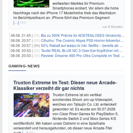
weltweiten Marktes für Premium-
Smartphones erobert. Vor allem die hohe
Nachfrage nach der iPhone 17 Modellreihe trieb das Wachstum
im Berichtszeitraum an. iPhone führt das Premium-Segment
[…]
(00)
vor 8 Stunden
08.08. 21:45 |
(00)
Bis zu 300€ Prämie für KOSTENLOSES Girokonto bei der Santander – 50€ schon nach 1 Woche!
08.08. 20:57 |
(00)
Cthulhu: The Cosmic Abyss PS5-Horror-Adventure für 27,99€
08.08. 20:57 |
(04)
50% Rabatt auf waipu.tv inkl. Netflix – bereits ab 9€/Monat (statt 17,99€)
08.08. 20:53 |
(00)
Teufel REAL BLUE NC 3 Over-Ear-Kopfhörer mit ANC für 149,99€
08.08. 20:03 |
(00)
Review: Dreame X60 Pro Ultra Complete im Test: 42.000 Pa, 100 °C Moppwäsche & erstaunlich viel Technik in nur 8,9 cm Höhe
GAMING-NEWS
Truxton Extreme im Test: Dieser neue Arcade-
Klassiker verzeiht dir gar nichts
Truxton Extreme ist ein vertikal
scrollendes Shoot-‚em-up-Videospiel,
welches von Tatsujin Co. Ltd. entwickelt
geworden ist. Es wurde am 30.07.2026
von Clear River Games für PlayStation 5,
Nintendo Switch 2 und Xbox Series X/S
veröffentlicht. Wir haben unser Daheim in eine Spielhalle
verwandelt und herausgefunden, ob dieser neue Arcade-Titel
auch
[…]
(00)