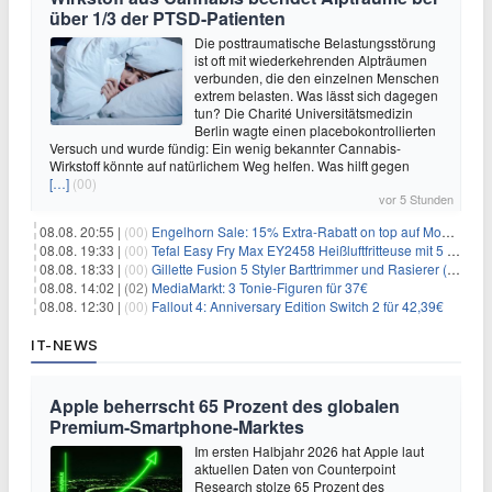
über 1/3 der PTSD-Patienten
Die posttraumatische Belastungsstörung
ist oft mit wiederkehrenden Alpträumen
verbunden, die den einzelnen Menschen
extrem belasten. Was lässt sich dagegen
tun? Die Charité Universitätsmedizin
Berlin wagte einen placebokontrollierten
Versuch und wurde fündig: Ein wenig bekannter Cannabis-
Wirkstoff könnte auf natürlichem Weg helfen. Was hilft gegen
[…]
(00)
vor 5 Stunden
08.08. 20:55 |
(00)
Engelhorn Sale: 15% Extra-Rabatt on top auf Mode- und Sport-Artikel
08.08. 19:33 |
(00)
Tefal Easy Fry Max EY2458 Heißluftfritteuse mit 5 Litern für 64,99€
08.08. 18:33 |
(00)
Gillette Fusion 5 Styler Barttrimmer und Rasierer (All in One) für 16€
08.08. 14:02 |
(02)
MediaMarkt: 3 Tonie-Figuren für 37€
08.08. 12:30 |
(00)
Fallout 4: Anniversary Edition Switch 2 für 42,39€
IT-NEWS
Apple beherrscht 65 Prozent des globalen
Premium-Smartphone-Marktes
Im ersten Halbjahr 2026 hat Apple laut
aktuellen Daten von Counterpoint
Research stolze 65 Prozent des