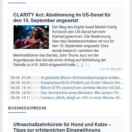
CLARITY Act: Abstimmung im US-Senat für
den 15. September angesetzt
Der Weg des Digital Asset Market Clarity
Act durch den US-Senat hat mehr
Klarheit gewonnen. Die Abstimmung
über das Gesetzesvorhaben ist nun für
den 15. September angesetzt. Dies
wurde bekannt, nachdem der
Mehrheitsführer des Senats, John Thune, kurz vor der
Augustpause des Senats einen Antrag auf Schließung der
Debatte zu H.R. 3633 eingereicht hatte.
[…]
(00)
vor 41 Minuten
08.08. 20:46 |
(00)
AI-gestützte Bitcoin-Sicherheitskampagne entdeckt fast 5.000 Softwareprobleme in 390 Projekten
08.08. 20:00 |
(00)
Klassisches 60/40-Portfolio am Ende? Warum Anleger jetzt radikal umdenken müssen
08.08. 18:19 |
(00)
Bitcoin-ETFs verzeichnen perfekte Woche mit Zuflüssen auf 3-Monats-Hoch
08.08. 18:00 |
(00)
Das Vermächtnis eines Bankiers: Wie Johann Friedrich Städel sein Imperium unsterblich machte
08.08. 16:11 |
(00)
Cardano (ADA) steigt um 18% in einer Woche: Steht ein Kurs von $0,30 bevor?
BUSINESS/PRESSE
Ultraschallzahnbürste für Hund und Katze –
Tipps zur erfolgreichen Eingewöhnung