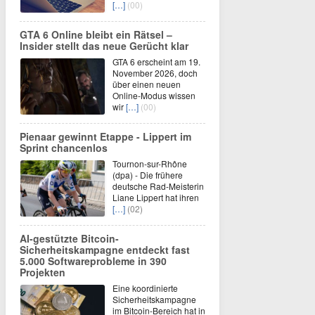
[…]
(00)
GTA 6 Online bleibt ein Rätsel –
Insider stellt das neue Gerücht klar
GTA 6 erscheint am 19.
November 2026, doch
über einen neuen
Online-Modus wissen
wir
[…]
(00)
Pienaar gewinnt Etappe - Lippert im
Sprint chancenlos
Tournon-sur-Rhône
(dpa) - Die frühere
deutsche Rad-Meisterin
Liane Lippert hat ihren
[…]
(02)
AI-gestützte Bitcoin-
Sicherheitskampagne entdeckt fast
5.000 Softwareprobleme in 390
Projekten
Eine koordinierte
Sicherheitskampagne
im Bitcoin-Bereich hat in