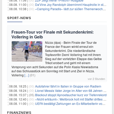
08.08. 11:06 |
(00)
ZDF zeigt vierte «Precht»-Ausgabe
08.08. 11:00 |
(00)
Da'Vine Joy Randolph übernimmt Hauptrolle in starbesetzter schwarzer Komödie
08.08. 10:38 |
(00)
«Camping Paradis» lädt zur süßen Themenwoche ein
SPORT-NEWS
Frauen-Tour vor Finale mit Sekundenkrimi:
Vollering in Gelb
Nizza (dpa) - Beim Finale der Tour de
France der Frauen winkt erneut ein
Sekundenkrimi. Die niederländische
Topfavoritin Demi Vollering hat mit ihrem
Sieg auf der vorletzten Etappe das Gelbe
Trikot erobert und geht mit einem
Vorsprung von acht Sekunden auf die Polin Kasia Niewiadoma
auf das Schlussstück am Sonntag mit Start und Ziel in Nizza.
Vollering
[…]
(01)
vor 2 Stunden
08.08. 18:25 |
(00)
Autofahrer fährt in Italien in Gruppe von Radlern
08.08. 18:24 |
(00)
Lionel Messis Vater Jorge im Alter von 68 Jahren gestorben
08.08. 15:37 |
(05)
Blackout stoppt Apnoetaucher kurz vor Tiefenrekord
08.08. 12:40 |
(00)
«Nicht erträumt»: Wellbrock holt mit Staffel drittes EM-Gold
08.08. 11:00 |
(00)
UEFA bestätigt Zahlungen an Ex-Mitarbeiterin von Infantino
FINANZNEWS