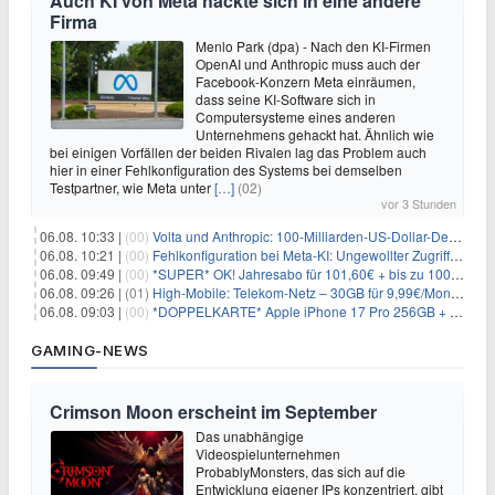
Auch KI von Meta hackte sich in eine andere
Firma
Menlo Park (dpa) - Nach den KI-Firmen
OpenAI und Anthropic muss auch der
Facebook-Konzern Meta einräumen,
dass seine KI-Software sich in
Computersysteme eines anderen
Unternehmens gehackt hat. Ähnlich wie
bei einigen Vorfällen der beiden Rivalen lag das Problem auch
hier in einer Fehlkonfiguration des Systems bei demselben
Testpartner, wie Meta unter
[…]
(02)
vor 3 Stunden
06.08. 10:33 |
(00)
Volta und Anthropic: 100-Milliarden-US-Dollar-Deal für KI-Rechenleistung
06.08. 10:21 |
(00)
Fehlkonfiguration bei Meta-KI: Ungewollter Zugriff auf fremde Systeme
06.08. 09:49 |
(00)
*SUPER* OK! Jahresabo für 101,60€ + bis zu 100€ Prämie
06.08. 09:26 |
(01)
High-Mobile: Telekom-Netz – 30GB für 9,99€/Monat / 80GB für 12,49€/Monat / 100GB für 19,99€/Monat (auch mtl. kündbar)
06.08. 09:03 |
(00)
*DOPPELKARTE* Apple iPhone 17 Pro 256GB + 80€ Online Bonus + 50GB 5G + Alles-Flat im Telekom-Netz für 44,94€/Monat – eff. 4,40€/Monat
GAMING-NEWS
Crimson Moon erscheint im September
Das unabhängige
Videospielunternehmen
ProbablyMonsters, das sich auf die
Entwicklung eigener IPs konzentriert, gibt