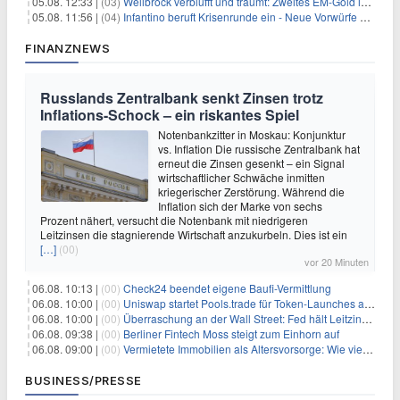
05.08. 12:33 |
(03)
Wellbrock verblüfft und träumt: Zweites EM-Gold in Paris
05.08. 11:56 |
(04)
Infantino beruft Krisenrunde ein - Neue Vorwürfe gegen FIFA
FINANZNEWS
Russlands Zentralbank senkt Zinsen trotz
Inflations-Schock – ein riskantes Spiel
Notenbankzitter in Moskau: Konjunktur
vs. Inflation Die russische Zentralbank hat
erneut die Zinsen gesenkt – ein Signal
wirtschaftlicher Schwäche inmitten
kriegerischer Zerstörung. Während die
Inflation sich der Marke von sechs
Prozent nähert, versucht die Notenbank mit niedrigeren
Leitzinsen die stagnierende Wirtschaft anzukurbeln. Dies ist ein
[…]
(00)
vor 20 Minuten
06.08. 10:13 |
(00)
Check24 beendet eigene Baufi-Vermittlung
06.08. 10:00 |
(00)
Uniswap startet Pools.trade für Token-Launches auf Robinhood Chain
06.08. 10:00 |
(00)
Überraschung an der Wall Street: Fed hält Leitzins fest – aber Warsh sendet klares Signal
06.08. 09:38 |
(00)
Berliner Fintech Moss steigt zum Einhorn auf
06.08. 09:00 |
(00)
Vermietete Immobilien als Altersvorsorge: Wie viel Rendite Vermieter wirklich verdienen
BUSINESS/PRESSE