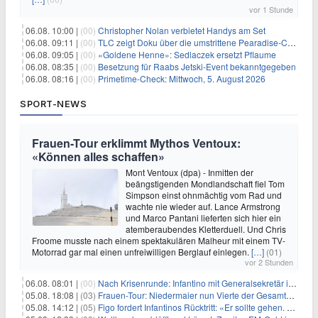
vor 1 Stunde
06.08. 10:00 |
(00)
Christopher Nolan verbietet Handys am Set
06.08. 09:11 |
(00)
TLC zeigt Doku über die umstrittene Pearadise-Community
06.08. 09:05 |
(00)
«Goldene Henne»: Sedlaczek ersetzt Pflaume
06.08. 08:35 |
(00)
Besetzung für Raabs Jetski-Event bekanntgegeben
06.08. 08:16 |
(00)
Primetime-Check: Mittwoch, 5. August 2026
SPORT-NEWS
Frauen-Tour erklimmt Mythos Ventoux:
«Können alles schaffen»
Mont Ventoux (dpa) - Inmitten der
beängstigenden Mondlandschaft fiel Tom
Simpson einst ohnmächtig vom Rad und
wachte nie wieder auf. Lance Armstrong
und Marco Pantani lieferten sich hier ein
atemberaubendes Kletterduell. Und Chris
Froome musste nach einem spektakulären Malheur mit einem TV-
Motorrad gar mal einen unfreiwilligen Berglauf einlegen.
[…]
(01)
vor 2 Stunden
06.08. 08:01 |
(00)
Nach Krisenrunde: Infantino mit Generalsekretär im Stadion
05.08. 18:08 |
(03)
Frauen-Tour: Niedermaier nun Vierte der Gesamtwertung
05.08. 14:12 |
(05)
Figo fordert Infantinos Rücktritt: «Er sollte gehen. Jetzt»