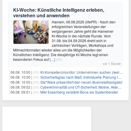
KI-Woche: Künstliche Intelligenz erleben,
verstehen und anwenden
Hameln, 06.08.2026 (lifePR) - Nach den
erfolgreichen Veranstaltungen der
vergangenen Jahre geht die Hamelner
KI-Woche in die nächste Runde. Vom
31.08. bis 04.09.2026 dreht sich in
zahlreichen Vorträgen, Workshops und
Mitmachformaten wieder alles um die Möglichkeiten der
Künstlichen Intelligenz. Die diesjährige KI-Woche legt einen
besonderen Fokus auf
[…]
(00)
vor 1 Stunde
06.08. 10:00 |
(00)
KI-Kompetenzmonitor: Unternehmen suchen zwei Drittel mehr KI-Experten
06.08. 10:00 |
(00)
Sicherheitsglas nach Maß: Individuelle Planung für anspruchsvolle Sicherheitsanforderungen
06.08. 10:00 |
(00)
Sta*Ware präsentiert den neuen BusinessNavigator
06.08. 09:52 |
(00)
Cyberkriminalität und OT-Sicherheit: Motive, Akteure und Risiken
06.08. 09:51 |
(00)
Mikl Essenberg verstärkt Bona als Systemberater