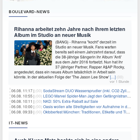
BOULEVARD-NEWS
Rihanna arbeitet zehn Jahre nach ihrem letzten
Album im Studio an neuer Musik
(BANG) - Rihanna "kocht" derzeit im
Studio an neuer Musik. Fans warten
bereits seit einem Jahrzehnt darauf, dass
die 38-jährige Sängerin ihr Album 'Anti'
aus dem Jahr 2016 fortsetzt. Nun hat ihr
37-jähriger Partner, Rapper A$AP Rocky,
angedeutet, dass ein neues Album tatsächlich in Arbeit sein
könnte. In der aktuellen Folge der 'The Jason Lee Show'
[…]
(00)
vor 1 Stunde
06.08. 11:17 |
(00)
SodaStream DUO Wassersprudler (inkl. CO2-Zylinder) für 94€
06.08. 10:55 |
(00)
LEGO Marvel Spider-Man Jagt den Gefängnistransporter (76349) für 32,99€
06.08. 10:11 |
(00)
NKD: 50% Extra-Rabatt auf Sale
06.08. 10:00 |
(00)
Oasis wollen alte Streitigkeiten vor Aufnahme in die Rock and Roll Hall of Fame begraben
06.08. 09:33 |
(00)
Oktoberfest München: Traditionen, Etikette und Tipps für Gäste aus dem In- und Ausland
IT-NEWS