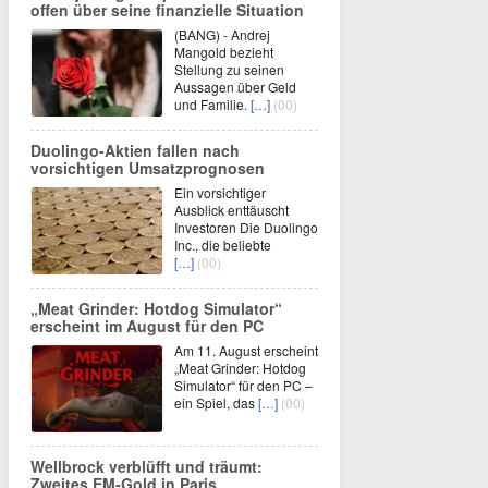
offen über seine finanzielle Situation
(BANG) - Andrej
Mangold bezieht
Stellung zu seinen
Aussagen über Geld
und Familie.
[…]
(00)
Duolingo-Aktien fallen nach
vorsichtigen Umsatzprognosen
Ein vorsichtiger
Ausblick enttäuscht
Investoren Die Duolingo
Inc., die beliebte
[…]
(00)
„Meat Grinder: Hotdog Simulator“
erscheint im August für den PC
Am 11. August erscheint
„Meat Grinder: Hotdog
Simulator“ für den PC –
ein Spiel, das
[…]
(00)
Wellbrock verblüfft und träumt:
Zweites EM-Gold in Paris