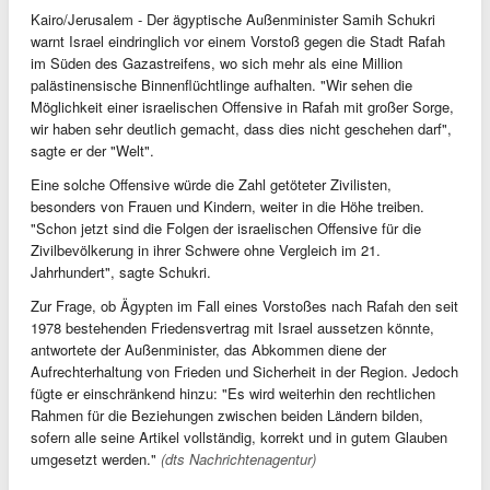
Kairo/Jerusalem - Der ägyptische Außenminister Samih Schukri
warnt Israel eindringlich vor einem Vorstoß gegen die Stadt Rafah
im Süden des Gazastreifens, wo sich mehr als eine Million
palästinensische Binnenflüchtlinge aufhalten. "Wir sehen die
Möglichkeit einer israelischen Offensive in Rafah mit großer Sorge,
wir haben sehr deutlich gemacht, dass dies nicht geschehen darf",
sagte er der "Welt".
Eine solche Offensive würde die Zahl getöteter Zivilisten,
besonders von Frauen und Kindern, weiter in die Höhe treiben.
"Schon jetzt sind die Folgen der israelischen Offensive für die
Zivilbevölkerung in ihrer Schwere ohne Vergleich im 21.
Jahrhundert", sagte Schukri.
Zur Frage, ob Ägypten im Fall eines Vorstoßes nach Rafah den seit
1978 bestehenden Friedensvertrag mit Israel aussetzen könnte,
antwortete der Außenminister, das Abkommen diene der
Aufrechterhaltung von Frieden und Sicherheit in der Region. Jedoch
fügte er einschränkend hinzu: "Es wird weiterhin den rechtlichen
Rahmen für die Beziehungen zwischen beiden Ländern bilden,
sofern alle seine Artikel vollständig, korrekt und in gutem Glauben
umgesetzt werden."
(dts Nachrichtenagentur)