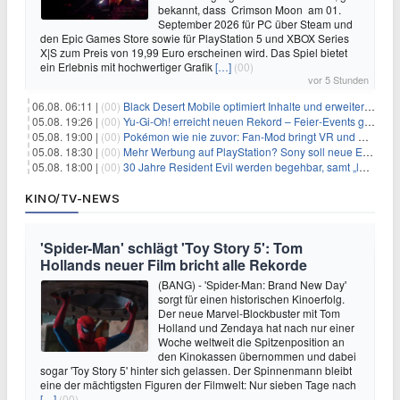
bekannt, dass Crimson Moon am 01.
September 2026 für PC über Steam und
den Epic Games Store sowie für PlayStation 5 und XBOX Series
X|S zum Preis von 19,99 Euro erscheinen wird. Das Spiel bietet
ein Erlebnis mit hochwertiger Grafik
[…]
(00)
vor 5 Stunden
06.08. 06:11 |
(00)
Black Desert Mobile optimiert Inhalte und erweitert Treasure Access
05.08. 19:26 |
(00)
Yu‑Gi‑Oh! erreicht neuen Rekord – Feier‑Events gestartet
05.08. 19:00 |
(00)
Pokémon wie nie zuvor: Fan-Mod bringt VR und Ego-Perspektive nach Kanto
05.08. 18:30 |
(00)
Mehr Werbung auf PlayStation? Sony soll neue Einnahmequellen prüfen
05.08. 18:00 |
(00)
30 Jahre Resident Evil werden begehbar, samt „lebensgroßem Leon“
KINO/TV-NEWS
'Spider-Man' schlägt 'Toy Story 5': Tom
Hollands neuer Film bricht alle Rekorde
(BANG) - 'Spider-Man: Brand New Day'
sorgt für einen historischen Kinoerfolg.
Der neue Marvel-Blockbuster mit Tom
Holland und Zendaya hat nach nur einer
Woche weltweit die Spitzenposition an
den Kinokassen übernommen und dabei
sogar 'Toy Story 5' hinter sich gelassen. Der Spinnenmann bleibt
eine der mächtigsten Figuren der Filmwelt: Nur sieben Tage nach
[…]
(00)