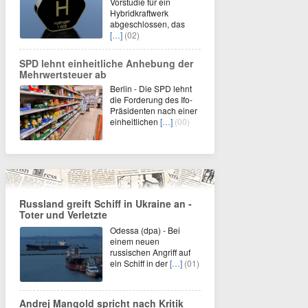
Vorstudie für ein
Hybridkraftwerk
abgeschlossen, das
[…]
(02)
SPD lehnt einheitliche Anhebung der
Mehrwertsteuer ab
Berlin - Die SPD lehnt
die Forderung des Ifo-
Präsidenten nach einer
einheitlichen
[…]
(00)
Russland greift Schiff in Ukraine an -
Toter und Verletzte
Odessa (dpa) - Bei
einem neuen
russischen Angriff auf
ein Schiff in der
[…]
(01)
Andrej Mangold spricht nach Kritik