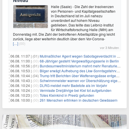
Niveau
Halle (Saale) - Die Zahl der Insolvenzen
von Personen- und Kapitalgesellschaften
in Deutschland ist im Juli nahezu
unverändert auf hohem Niveau
geblieben. Das teilte das Leibniz-Institut
für Wirtschaftsforschung Halle (IWH) am
Donnerstag mit. Die Zahl der betroffenen Arbeitsplätze ging leicht
zurück, liege aber weiterhin deutlich über dem Vor-Corona-
[…]
(00)
vor 3 Minuten
06.08. 11:07 |
(01)
Mutmaßlicher Agent wegen Sabotageverdacht in Thüringen festgenommen
06.08. 11:00 |
(00)
68-Jähriger gesteht Vergewaltigungsserie in Berlin
06.08. 10:56 |
(01)
Bundesumweltministerium mahnt mehr Renaturierung an
06.08. 10:53 |
(00)
Bilger erwägt Aufhebung des Lkw-Sonntagsfahrverbots
06.08. 10:44 |
(04)
Trump tritt Berichten über Waffenengpässe entgegen und droht
06.08. 10:43 |
(00)
Schwimmmeister warnen vor Überschätzung eigener Fähigkeiten
06.08. 10:24 |
(00)
DLRG meldet mehr Badetote als im Vorjahr
06.08. 10:24 |
(00)
Vermisste Dreijährige bei Kiel tot aufgefunden
06.08. 10:23 |
(00)
Totes Kleinkind in Preetz gefunden
06.08. 10:00 |
(00)
261 Menschen ertrinken in deutschen Gewässern