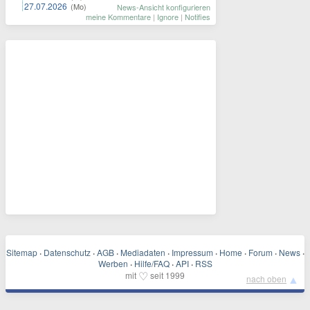
27.07.2026
(Mo)
News-Ansicht konfigurieren
meine Kommentare
|
Ignore
|
Notifies
Sitemap
·
Datenschutz
·
AGB
·
Mediadaten
·
Impressum
·
Home
·
Forum
·
News
·
Werben
·
Hilfe/FAQ
·
API
·
RSS
♡
mit
seit 1999
▲
nach oben