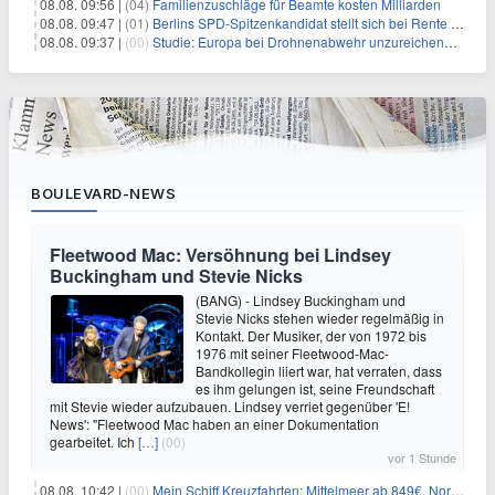
08.08. 09:56 |
(04)
Familienzuschläge für Beamte kosten Milliarden
08.08. 09:47 |
(01)
Berlins SPD-Spitzenkandidat stellt sich bei Rente mit 63 quer
08.08. 09:37 |
(00)
Studie: Europa bei Drohnenabwehr unzureichend vorbereitet
BOULEVARD-NEWS
Fleetwood Mac: Versöhnung bei Lindsey
Buckingham und Stevie Nicks
(BANG) - Lindsey Buckingham und
Stevie Nicks stehen wieder regelmäßig in
Kontakt. Der Musiker, der von 1972 bis
1976 mit seiner Fleetwood-Mac-
Bandkollegin liiert war, hat verraten, dass
es ihm gelungen ist, seine Freundschaft
mit Stevie wieder aufzubauen. Lindsey verriet gegenüber 'E!
News': "Fleetwood Mac haben an einer Dokumentation
gearbeitet. Ich
[…]
(00)
vor 1 Stunde
08.08. 10:42 |
(00)
Mein Schiff Kreuzfahrten: Mittelmeer ab 849€, Norwegen ab 999€ p.P.