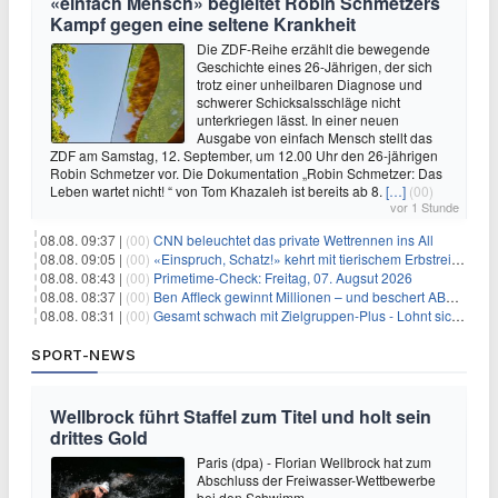
«einfach Mensch» begleitet Robin Schmetzers
Kampf gegen eine seltene Krankheit
Die ZDF-Reihe erzählt die bewegende
Geschichte eines 26-Jährigen, der sich
trotz einer unheilbaren Diagnose und
schwerer Schicksalsschläge nicht
unterkriegen lässt. In einer neuen
Ausgabe von einfach Mensch stellt das
ZDF am Samstag, 12. September, um 12.00 Uhr den 26-jährigen
Robin Schmetzer vor. Die Dokumentation „Robin Schmetzer: Das
Leben wartet nicht! “ von Tom Khazaleh ist bereits ab 8.
[…]
(00)
vor 1 Stunde
08.08. 09:37 |
(00)
CNN beleuchtet das private Wettrennen ins All
08.08. 09:05 |
(00)
«Einspruch, Schatz!» kehrt mit tierischem Erbstreit zurück
08.08. 08:43 |
(00)
Primetime-Check: Freitag, 07. Augsut 2026
08.08. 08:37 |
(00)
Ben Affleck gewinnt Millionen – und beschert ABC Top-Quoten
08.08. 08:31 |
(00)
Gesamt schwach mit Zielgruppen-Plus - Lohnt sich First Dates Hotel doch?
SPORT-NEWS
Wellbrock führt Staffel zum Titel und holt sein
drittes Gold
Paris (dpa) - Florian Wellbrock hat zum
Abschluss der Freiwasser-Wettbewerbe
bei den Schwimm-