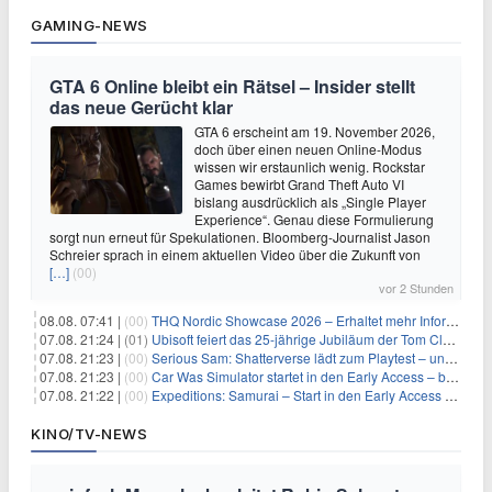
GAMING-NEWS
GTA 6 Online bleibt ein Rätsel – Insider stellt
das neue Gerücht klar
GTA 6 erscheint am 19. November 2026,
doch über einen neuen Online-Modus
wissen wir erstaunlich wenig. Rockstar
Games bewirbt Grand Theft Auto VI
bislang ausdrücklich als „Single Player
Experience“. Genau diese Formulierung
sorgt nun erneut für Spekulationen. Bloomberg-Journalist Jason
Schreier sprach in einem aktuellen Video über die Zukunft von
[…]
(00)
vor 2 Stunden
08.08. 07:41 |
(00)
THQ Nordic Showcase 2026 – Erhaltet mehr Informationen
07.08. 21:24 |
(01)
Ubisoft feiert das 25-jährige Jubiläum der Tom Clancy’s Ghost Recon-Reihe
07.08. 21:23 |
(00)
Serious Sam: Shatterverse lädt zum Playtest – und erscheint schon bald!
07.08. 21:23 |
(00)
Car Was Simulator startet in den Early Access – bald gehts los!
07.08. 21:22 |
(00)
Expeditions: Samurai – Start in den Early Access ab heute im feudalen Japan
KINO/TV-NEWS