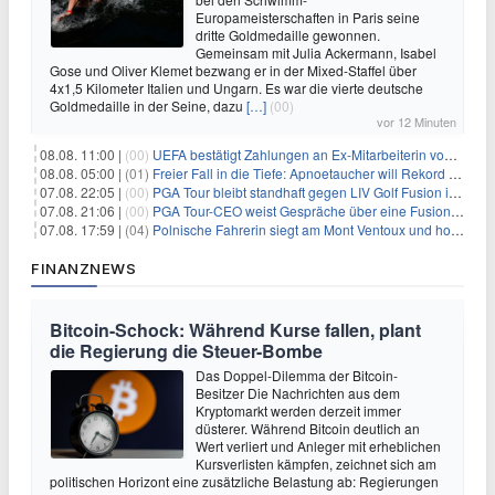
Europameisterschaften in Paris seine
dritte Goldmedaille gewonnen.
Gemeinsam mit Julia Ackermann, Isabel
Gose und Oliver Klemet bezwang er in der Mixed-Staffel über
4x1,5 Kilometer Italien und Ungarn. Es war die vierte deutsche
Goldmedaille in der Seine, dazu
[…]
(00)
vor 12 Minuten
08.08. 11:00 |
(00)
UEFA bestätigt Zahlungen an Ex-Mitarbeiterin von Infantino
08.08. 05:00 |
(01)
Freier Fall in die Tiefe: Apnoetaucher will Rekord brechen
07.08. 22:05 |
(00)
PGA Tour bleibt standhaft gegen LIV Golf Fusion in einem sich wandelnden Sportumfeld
07.08. 21:06 |
(00)
PGA Tour-CEO weist Gespräche über eine Fusion mit LIV Golf zurück und bekräftigt die Wettbewerbslandschaft
07.08. 17:59 |
(04)
Polnische Fahrerin siegt am Mont Ventoux und holt Tour-Gelb
FINANZNEWS
Bitcoin-Schock: Während Kurse fallen, plant
die Regierung die Steuer-Bombe
Das Doppel-Dilemma der Bitcoin-
Besitzer Die Nachrichten aus dem
Kryptomarkt werden derzeit immer
düsterer. Während Bitcoin deutlich an
Wert verliert und Anleger mit erheblichen
Kursverlisten kämpfen, zeichnet sich am
politischen Horizont eine zusätzliche Belastung ab: Regierungen