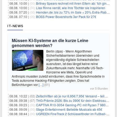
08.08. 10:00 |
(00)
Britney Spears rechnet mit ihren Eltern ab: 'Ich ging zwei Monate lang auf die Knie und weinte'
08.08. 10:00 |
(00)
Lisa Rinna verrät, wie ihre Töchter sie inspirieren
08.08. 07:20 |
(00)
Hemden.de: bis zu 72% im Sale + 20% Extra-Rabatt dank Gutschein
08.08. 07:10 |
(00)
BOSS Power Boxershorts 3er Pack für 27€
IT-NEWS
Müssen KI-Systeme an die kurze Leine
genommen werden?
Berlin (dpa) - Wenn Algorithmen
Sicherheitsbarrieren überwinden und
eigenständig digitale Schwachstellen
ausnutzen, ist das längst keine reine
Zukunftsmusik mehr. Namhafte US-Tech-
Konzerne wie Meta, OpenAI und
Anthropic mussten zuletzt einräumen, dass ihre Sprachmodelle in
Tests autonome Hacking-Fähigkeiten zeigten. Dies hat
Befürchtungen vor
[…]
(01)
vor 5 Stunden
08.08. 10:22 |
(02)
Zeitschriften ab je nur 6,95€/7,95€ Versand – teilweise selbstkündigend!
08.08. 09:38 |
(07)
THG-Prämie 2026: Bis zu 390€ für dein Elektroauto mit geld-fuer-eAuto.de
08.08. 09:23 |
(00)
CAPTIVA R10-3054 Gaming-PC mit Ryzen 7 9800X3D und RTX 5080 für 2.599€
08.08. 09:09 |
(00)
Stage Entertainment: Beliebte Musicals ab 45€
08.08. 08:44 |
(00)
UGREEN FineTrack 2 Schlüsselfinder im Fußball-Design für 10,98€