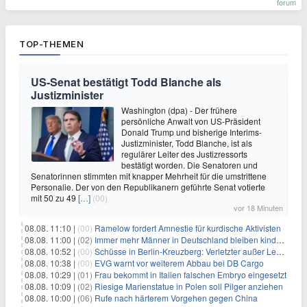
forum
TOP-THEMEN
US-Senat bestätigt Todd Blanche als
Justizminister
Washington (dpa) - Der frühere
persönliche Anwalt von US-Präsident
Donald Trump und bisherige Interims-
Justizminister, Todd Blanche, ist als
regulärer Leiter des Justizressorts
bestätigt worden. Die Senatoren und
Senatorinnen stimmten mit knapper Mehrheit für die umstrittene
Personalie. Der von den Republikanern geführte Senat votierte
mit 50 zu 49
[…]
(00)
vor 18 Minuten
08.08. 11:10 |
(00)
Ramelow fordert Amnestie für kurdische Aktivisten
08.08. 11:00 |
(02)
Immer mehr Männer in Deutschland bleiben kinderlos
08.08. 10:52 |
(00)
Schüsse in Berlin-Kreuzberg: Verletzter außer Lebensgefahr
08.08. 10:38 |
(00)
EVG warnt vor weiterem Abbau bei DB Cargo
08.08. 10:29 |
(01)
Frau bekommt in Italien falschen Embryo eingesetzt
08.08. 10:09 |
(02)
Riesige Marienstatue in Polen soll Pilger anziehen
08.08. 10:00 |
(06)
Rufe nach härterem Vorgehen gegen China