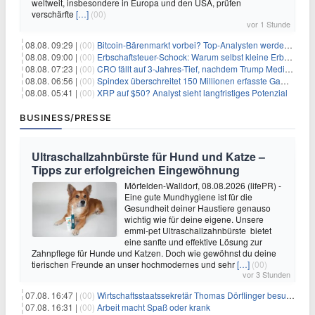
weltweit, insbesondere in Europa und den USA, prüfen
verschärfte
[…]
(00)
vor 1 Stunde
08.08. 09:29 |
(00)
Bitcoin-Bärenmarkt vorbei? Top-Analysten werden optimistisch, aber die Geschichte sagt etwas anderes
08.08. 09:00 |
(00)
Erbschaftsteuer-Schock: Warum selbst kleine Erbschaften den Fiskus Millionen kosten
08.08. 07:23 |
(00)
CRO fällt auf 3-Jahres-Tief, nachdem Trump Media zwei große Crypto.com-Deals storniert
08.08. 06:56 |
(00)
Spindex überschreitet 150 Millionen erfasste Gaming-Ereignisse in Echtzeit-Datenpipeline
08.08. 05:41 |
(00)
XRP auf $50? Analyst sieht langfristiges Potenzial
BUSINESS/PRESSE
Ultraschallzahnbürste für Hund und Katze –
Tipps zur erfolgreichen Eingewöhnung
Mörfelden-Walldorf, 08.08.2026 (lifePR) -
Eine gute Mundhygiene ist für die
Gesundheit deiner Haustiere genauso
wichtig wie für deine eigene. Unsere
emmi-pet Ultraschallzahnbürste bietet
eine sanfte und effektive Lösung zur
Zahnpflege für Hunde und Katzen. Doch wie gewöhnst du deine
tierischen Freunde an unser hochmodernes und sehr
[…]
(00)
vor 3 Stunden
07.08. 16:47 |
(00)
Wirtschaftsstaatssekretär Thomas Dörflinger besucht Handwerksbetrieb im Kammerbezirk Freiburg
07.08. 16:31 |
(00)
Arbeit macht Spaß oder krank