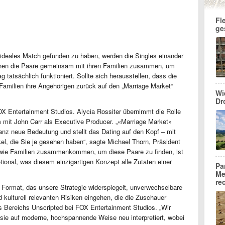
Fl
ge
 ideales Match gefunden zu haben, werden die Singles einander
ziehen die Paare gemeinsam mit ihren Familien zusammen, um
 tatsächlich funktioniert. Sollte sich herausstellen, dass die
Familien ihre Angehörigen zurück auf den „Marriage Market“
Wi
Dr
X Entertainment Studios. Alycia Rossiter übernimmt die Rolle
 mit John Carr als Executive Producer. „«Marriage Market»
ganz neue Bedeutung und stellt das Dating auf den Kopf – mit
l, die Sie je gesehen haben“, sagte Michael Thorn, Präsident
 wie Familien zusammenkommen, um diese Paare zu finden, ist
tional, was diesem einzigartigen Konzept alle Zutaten einer
Pa
Me
re
 Format, das unsere Strategie widerspiegelt, unverwechselbare
 kulturell relevanten Risiken eingehen, die die Zuschauer
des Bereichs Unscripted bei FOX Entertainment Studios. „Wir
d sie auf moderne, hochspannende Weise neu interpretiert, wobei