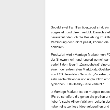
Sobald zwei Familien überzeugt sind, ein
vorgestellt und direkt verlobt. Danach 
herauszufinden, ob die Beziehung im Alltag
Verbindung doch nicht passt, können die 
schicken.
Produziert wird «Marriage Market» von FO
der Showrunnerin und fungiert gemeinsam
verleiht dem Begriff ‚Zwangsheirat‘ eine 
einem der extremsten Marktplatz-Spektake
von FOX Television Network. „Zu sehen,
sehr nachvollziehbar und unglaublich emo
typischen FOX-Reality-Serie verleiht.“
„«Marriage Market» ist ein mutiges neues
IPs zu schaffen, die genau die großen und
lieben“, sagte Allison Wallach, Leiterin 
haben eine zeitlose Idee aufgegriffen un