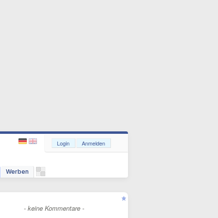
Login
Anmelden
Werben
- keine Kommentare -