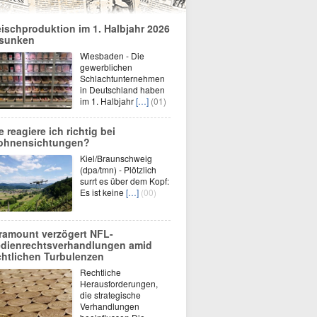
eischproduktion im 1. Halbjahr 2026
sunken
Wiesbaden - Die
gewerblichen
Schlachtunternehmen
in Deutschland haben
im 1. Halbjahr
[…]
(01)
e reagiere ich richtig bei
ohnensichtungen?
Kiel/Braunschweig
(dpa/tmn) - Plötzlich
surrt es über dem Kopf:
Es ist keine
[…]
(00)
ramount verzögert NFL-
dienrechtsverhandlungen amid
chtlichen Turbulenzen
Rechtliche
Herausforderungen,
die strategische
Verhandlungen