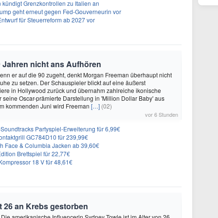
ündigt Grenzkontrollen zu Italien an
rump geht erneut gegen Fed-Gouverneurin vor
Entwurf für Steuerreform ab 2027 vor
 Jahren nicht ans Aufhören
enn er auf die 90 zugeht, denkt Morgan Freeman überhaupt nicht
Ruhe zu setzen. Der Schauspieler blickt auf eine äußerst
riere in Hollywood zurück und übernahm zahlreiche ikonische
 seine Oscar-prämierte Darstellung in 'Million Dollar Baby' aus
 Im kommenden Juni wird Freeman
[…]
(02)
vor 6 Stunden
n-Soundtracks Partyspiel-Erweiterung für 6,99€
 Kontaktgrill GC784D10 für 239,99€
rth Face & Columbia Jacken ab 39,60€
ition Brettspiel für 22,77€
ompressor 18 V für 48,61€
t 26 an Krebs gestorben
 Die amerikanische Influencerin Sydney Towle ist im Alter von 26