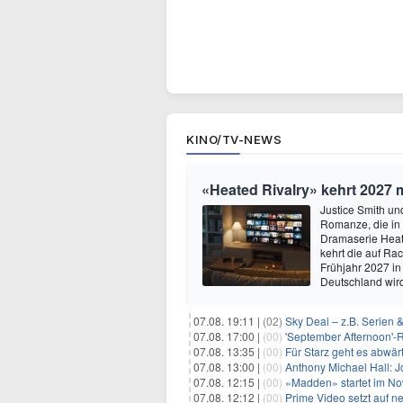
KINO/TV-NEWS
«Heated Rivalry» kehrt 2027 
Justice Smith und
Romanze, die in
Dramaserie Heate
kehrt die auf R
Frühjahr 2027 in
Deutschland wir
07.08. 19:11 |
(02)
Sky Deal – z.B. Serien 
07.08. 17:00 |
(00)
'September Afternoon'-Re
07.08. 13:35 |
(00)
Für Starz geht es abwär
07.08. 13:00 |
(00)
Anthony Michael Hall: J
07.08. 12:15 |
(00)
«Madden» startet im N
07.08. 12:12 |
(00)
Prime Video setzt auf 