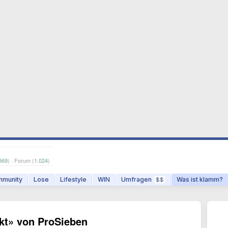
569
) · Forum (
1.024
)
munity
Lose
Lifestyle
WIN
Umfragen
Was ist klamm?
$$
rkt» von ProSieben