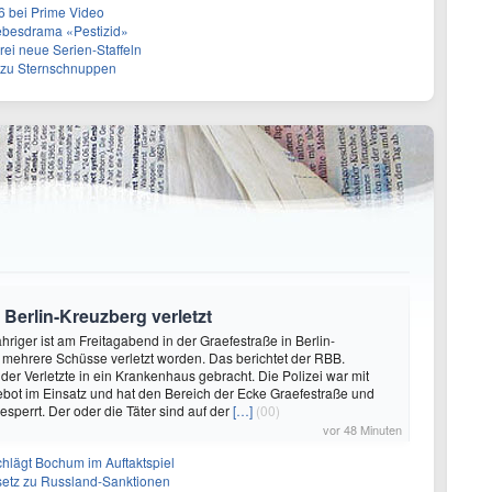
26 bei Prime Video
Liebesdrama «Pestizid»
rei neue Serien-Staffeln
e zu Sternschnuppen
Berlin-Kreuzberg verletzt
ähriger ist am Freitagabend in der Graefestraße in Berlin-
mehrere Schüsse verletzt worden. Das berichtet der RBB.
r Verletzte in ein Krankenhaus gebracht. Die Polizei war mit
bot im Einsatz und hat den Bereich der Ecke Graefestraße und
sperrt. Der oder die Täter sind auf der
[…]
(00)
vor 48 Minuten
chlägt Bochum im Auftaktspiel
setz zu Russland-Sanktionen