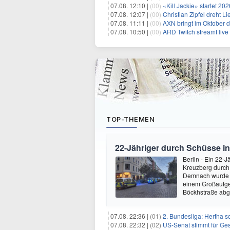
07.08. 12:10 |
(00)
«Kill Jackie» startet 20
07.08. 12:07 |
(00)
Christian Zipfel dreht 
07.08. 11:11 |
(00)
AXN bringt im Oktober d
07.08. 10:50 |
(00)
ARD Twitch streamt liv
TOP-THEMEN
22-Jähriger durch Schüsse in 
Berlin - Ein 22-J
Kreuzberg durch 
Demnach wurde de
einem Großaufge
Böckhstraße abge
07.08. 22:36 |
(01)
2. Bundesliga: Hertha s
07.08. 22:32 |
(02)
US-Senat stimmt für Ge