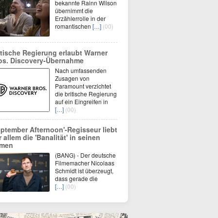
bekannte Rainn Wilson
übernimmt die
Erzählerrolle in der
romantischen
[…]
(00)
itische Regierung erlaubt Warner
os. Discovery-Übernahme
Nach umfassenden
Zusagen von
Paramount verzichtet
die britische Regierung
auf ein Eingreifen in
[…]
(00)
eptember Afternoon'-Regisseur liebt
r allem die 'Banalität' in seinen
lmen
(BANG) - Der deutsche
Filmemacher Nicolaas
Schmidt ist überzeugt,
dass gerade die
[…]
(00)