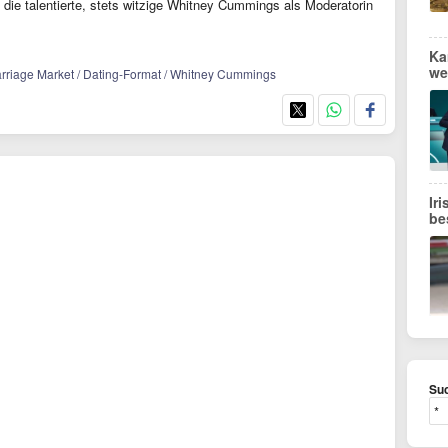
d die talentierte, stets witzige Whitney Cummings als Moderatorin
Ka
we
arriage Market / Dating-Format / Whitney Cummings
Ir
be
Suc