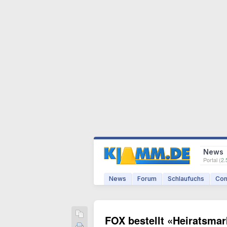
News
Portal (
2.
News
Forum
Schlaufuchs
Com
FOX bestellt «Heiratsma