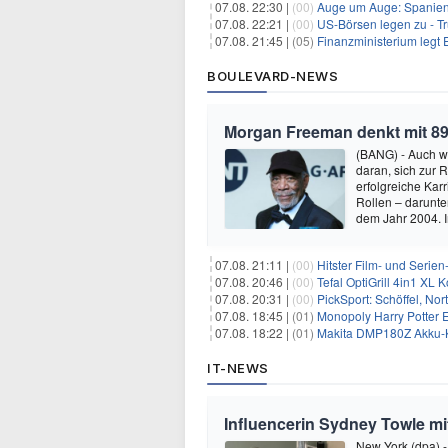
07.08. 22:30 |
(00)
Auge um Auge: Spanien k
07.08. 22:21 |
(00)
US-Börsen legen zu - T
07.08. 21:45 |
(05)
Finanzministerium legt 
BOULEVARD-NEWS
Morgan Freeman denkt mit 89
(BANG) - Auch w
daran, sich zur 
erfolgreiche Kar
Rollen – darunter
dem Jahr 2004.
07.08. 21:11 |
(00)
Hitster Film- und Serie
07.08. 20:46 |
(00)
Tefal OptiGrill 4in1 XL
07.08. 20:31 |
(00)
PickSport: Schöffel, No
07.08. 18:45 |
(01)
Monopoly Harry Potter Ed
07.08. 18:22 |
(01)
Makita DMP180Z Akku-K
IT-NEWS
Influencerin Sydney Towle mi
New York (dpa) -