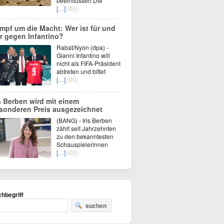
beeinflussen Die
[…]
(00)
mpf um die Macht: Wer ist für und
r gegen Infantino?
Rabat/Nyon (dpa) -
Gianni Infantino will
nicht als FIFA-Präsident
abtreten und bittet
[…]
(00)
is Berben wird mit einem
sonderen Preis ausgezeichnet
(BANG) - Iris Berben
zählt seit Jahrzehnten
zu den bekanntesten
Schauspielerinnen
[…]
(00)
hbegriff
suchen