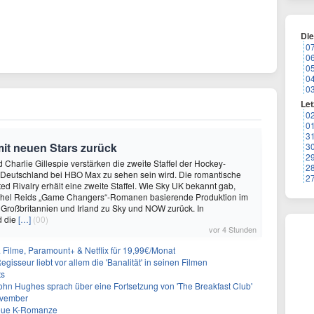
Di
0
0
0
0
0
Let
0
0
3
mit neuen Stars zurück
3
2
 Charlie Gillespie verstärken die zweite Staffel der Hockey-
2
 Deutschland bei HBO Max zu sehen sein wird. Die romantische
2
d Rivalry erhält eine zweite Staffel. Wie Sky UK bekannt gab,
achel Reids „Game Changers“-Romanen basierende Produktion im
 Großbritannien und Irland zu Sky und NOW zurück. In
d die
[…]
(00)
vor 4 Stunden
& Filme, Paramount+ & Netflix für 19,99€/Monat
gisseur liebt vor allem die 'Banalität' in seinen Filmen
ts
ohn Hughes sprach über eine Fortsetzung von 'The Breakfast Club'
ovember
neue K-Romanze