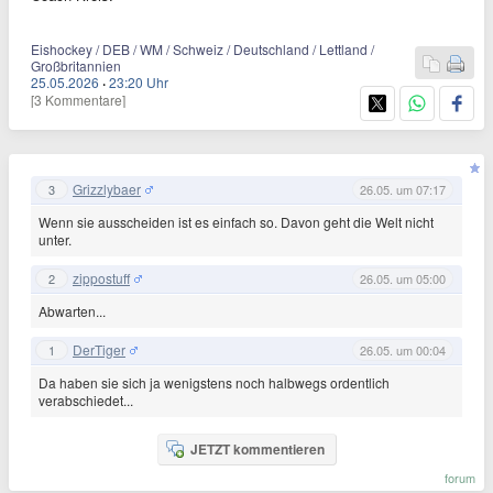
Eishockey / DEB / WM / Schweiz / Deutschland / Lettland /
Großbritannien
25.05.2026
·
23:20 Uhr
[3 Kommentare]
Grizzlybaer
3
26.05. um 07:17
Wenn sie ausscheiden ist es einfach so. Davon geht die Welt nicht
unter.
zippostuff
2
26.05. um 05:00
Abwarten...
DerTiger
1
26.05. um 00:04
Da haben sie sich ja wenigstens noch halbwegs ordentlich
verabschiedet...
JETZT kommentieren
forum