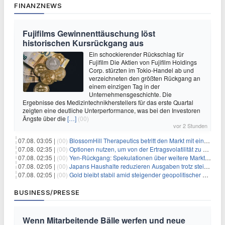
FINANZNEWS
Fujifilms Gewinnenttäuschung löst
historischen Kursrückgang aus
Ein schockierender Rückschlag für
Fujifilm Die Aktien von Fujifilm Holdings
Corp. stürzten im Tokio-Handel ab und
verzeichneten den größten Rückgang an
einem einzigen Tag in der
Unternehmensgeschichte. Die
Ergebnisse des Medizintechnikherstellers für das erste Quartal
zeigten eine deutliche Unterperformance, was bei den Investoren
Ängste über die
[…]
(00)
vor 2 Stunden
07.08. 03:05 |
(00)
BlossomHill Therapeutics betritt den Markt mit einem IPO-Boost von 150 Millionen Dollar
07.08. 02:35 |
(00)
Optionen nutzen, um von der Ertragsvolatilität zu profitieren
07.08. 02:35 |
(00)
Yen-Rückgang: Spekulationen über weitere Marktinterventionen nehmen zu
07.08. 02:05 |
(00)
Japans Haushalte reduzieren Ausgaben trotz steigender Löhne: Ein Warnsignal für das Wachstum
07.08. 02:05 |
(00)
Gold bleibt stabil amid steigender geopolitischer Spannungen im Persischen Golf
BUSINESS/PRESSE
Wenn Mitarbeitende Bälle werfen und neue