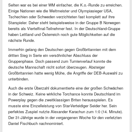
Selten war es bei einer WM einfacher, die K.o.-Runde zu erreichen.
Einige Nationen wie die Weltmeister und Olympiasieger USA,
Tschechien oder Schweden verzichteten fast komplett auf ihre
Starspieler. Daher steht beispielsweise in der Gruppe B Norwegen
bereits als Viertelfinal-Teilnehmer fest. In der Deutschland-Gruppe
haben Lettland und Österreich noch gute Möglichkeiten auf die
nächste Runde.
Immerhin gelang den Deutschen gegen Großbritannien mit dem
dritten Sieg in Serie ein versöhnlicher Abschluss der
Gruppenphase. Doch passend zum Turnierverlauf konnte die
deutsche Mannschaft nicht sofort überzeugen. Absteiger
Großbritannien hatte wenig Mühe, die Angriffe der DEB-Auswahl zu
unterbinden.
Auch die erste Überzahl dokumentierte eine der großen Schwächen
in der Schweiz. Keine wirkliche Torchance konnte Deutschland im
Powerplay gegen die zweitklassigen Briten herausspielen. Es
musste eine Einzelleistung von Star-Verteidiger Seider her. Sein
perfektes Zuspiel nutzte Alexander Karachun zum 1:0 (14. Minute).
Der 31-Jährige wurde in der vergangenen Woche für den verletzten
Daniel Fischbuch nachnominiert.