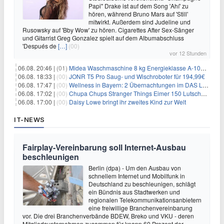
Papi" Drake ist auf dem Song 'Ahí' zu
hören, während Bruno Mars auf 'Still'
mitwirkt. Außerdem sind Judeline und
Rusowsky auf 'Bby Wow' zu hören. Cigarettes After Sex-Sänger
und Gitarrist Greg Gonzalez spielt auf dem Albumabschluss
'Después de
[…]
(00)
vor 12 Stunden
06.08. 20:46 |
(01)
Midea Waschmaschine 8 kg Energieklasse A-10% 1400 U/Min für 289,97€
06.08. 18:33 |
(00)
JONR T5 Pro Saug- und Wischroboter für 194,99€
06.08. 17:47 |
(00)
Wellness in Bayern: 2 Übernachtungen im DAS LUDWIG Sports Resort inkl. HP + Wellness ab 174€ p.P.
06.08. 17:02 |
(00)
Chupa Chups Stranger Things Eimer 150 Lutscher für 21,95€
06.08. 17:00 |
(00)
Daisy Lowe bringt ihr zweites Kind zur Welt
IT-NEWS
Fairplay-Vereinbarung soll Internet-Ausbau
beschleunigen
Berlin (dpa) - Um den Ausbau von
schnellem Internet und Mobilfunk in
Deutschland zu beschleunigen, schlägt
ein Bündnis aus Stadtwerken und
regionalen Telekommunikationsanbietern
eine freiwillige Branchenvereinbarung
vor. Die drei Branchenverbände BDEW, Breko und VKU - deren
Mitgliedsunternehmen zusammen für knapp 60 Prozent der