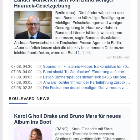
Hauruck-Gesetzgebung
Berlin (dpa) - Die Länder wünschen sich
vom Bund eine frühzeitige Beteiligung an
wichtigen Entscheidungen und weniger
Gesetzgebung im Hauruckverfahren.
Bund und Länder hätten jeweils eigene
Interessen, sagte Bundesratspräsident
Andreas Bovenschulte der Deutschen Presse-Agentur in Berlin.
«Aber natürlich lassen sich die objektiv bestehenden Differenzen
leichter überbrücken, wenn der Bund
[…]
(00)
vor 19 Minuten
07.08. 04:30 |
(00)
Spanien im Finsternis-Fieber: Balkonplätze für 700 Euro
07.08. 04:00 |
(00)
Bund stockt "KI-Gigafactory"-Förderung auf eine Milliarde Euro auf
07.08. 03:05 |
(00)
Latigo Biotherapeutics sichert sich 345,6 Millionen Dollar in einer erhöhten IPO und ebnet den Weg für nicht-opioide Schmerztherapie
07.08. 03:05 |
(00)
Anwars Tochter tritt von der Parteiführung zurück und hebt politische Turbulenzen hervor
07.08. 02:35 |
(00)
Die Festnahme des ehemaligen Gouverneurs von Mexiko hebt die anhaltenden Herausforderungen in der Governance und im Geschäftsumfeld hervor
BOULEVARD-NEWS
Karol G holt Drake und Bruno Mars für neues
Album ins Boot
(BANG) - Karol G hat die mit Stars
gespickte Trackliste ihres sechsten
Studioalbums veröffentlicht. "Champagne