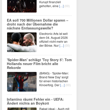
Kurupt finanziell
geholfen, eine
[…]
(00)
EA soll 700 Millionen Dollar sparen –
droht nach der Übernahme die
nächste Entlassungswelle?
Electronic Arts ist seit
dem 04. August 2026
offiziell nicht mehr an
der Börse. Nur
[…]
(00)
'Spider-Man' schlägt 'Toy Story 5': Tom
Hollands neuer Film bricht alle
Rekorde
(BANG) - 'Spider-Man:
Brand New Day' sorgt
für einen historischen
Kinoerfolg. Der
[…]
(00)
Infantino räumt Fehler ein - UEFA:
Ändert nichts an Boykott
Rabat (dpa) - Auch mit