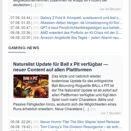
deutschen
[…]
(00)
vor 34 Minuten
07.08. 04:44 |
(00)
Galaxy Z Fold 8: Kompakt, ausdauernd und fast ohne Falte
07.08. 01:35 |
(00)
Atlassian-Aktien steigen, da Umsatzsprung KI-Sorgen dämpft
07.08. 00:47 |
(00)
GPT-4 baut Persönlichkeitsfragebögen aus beliebigen Texten und sagt Antworten voraus
06.08. 22:36 |
(00)
AMD erweitert das Portfolio an KI-Chips mit der Übernahme von Taalas
06.08. 22:30 |
(04)
Amazon-Angebote des Tages – jeden Abend neue Deals zum Stöbern
GAMING-NEWS
Naturalist Update für Ball x Pit verfügbar —
neuer Content auf allen Plattformen
Das letzte und natürlich wieder
kostenlose Update für das erfolgreiche
Ball-Bouncing-Roguelite BALL x PIT ist
da! The Naturalist Update ist ab sofort auf
allen Plattformen verfügbar und fügt dem
Spiel noch mehr Charaktere, Bälle und
Passive Fähigkeiten hinzu, wodurch sich die Möglichkeiten eines
Runs erheblich erweitern. Neue Charaktere
[…]
(00)
vor 7 Stunden
06.08. 22:26 |
(00)
Neuer Horror‑Titel The Skin Stapler feiert Release
06.08. 19:42 |
(00)
Tom Clancy’s The Division Resurgence – ab sofort für euch verfügbar