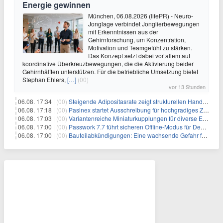
Energie gewinnen
München, 06.08.2026 (lifePR) - Neuro-
Jonglage verbindet Jonglierbewegungen
mit Erkenntnissen aus der
Gehirnforschung, um Konzentration,
Motivation und Teamgefühl zu stärken.
Das Konzept setzt dabei vor allem auf
koordinative Überkreuzbewegungen, die die Aktivierung beider
Gehirnhälften unterstützen. Für die betriebliche Umsetzung bietet
Stephan Ehlers,
[…]
(00)
vor 13 Stunden
06.08. 17:34 |
(00)
Steigende Adipositasrate zeigt strukturellen Handlungsbedarf bei der Ernährung schulpflichtiger Kinder
06.08. 17:18 |
(00)
Pasinex startet Ausschreibung für hochgradiges Zinksulfidkonzentrat mit Germanium- und Silbergehalten und stellt ein Betriebsupdate bereit
06.08. 17:03 |
(00)
Variantenreiche Miniaturkupplungen für diverse Einsatzbereiche
06.08. 17:00 |
(00)
Passwork 7.7 führt sicheren Offline-Modus für Desktop- und Mobile-Apps ein
06.08. 17:00 |
(00)
Bauteilabkündigungen: Eine wachsende Gefahr für industrielle Elektroniksysteme