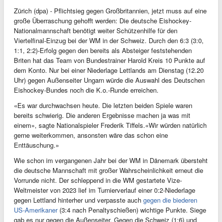
Zürich (dpa) - Pflichtsieg gegen Großbritannien, jetzt muss auf eine
große Überraschung gehofft werden: Die deutsche Eishockey-
Nationalmannschaft benötigt weiter Schützenhilfe für den
Viertelfinal-Einzug bei der WM in der Schweiz. Durch den 6:3 (3:0,
1:1, 2:2)-Erfolg gegen den bereits als Absteiger feststehenden
Briten hat das Team von Bundestrainer Harold Kreis 10 Punkte auf
dem Konto. Nur bei einer Niederlage Lettlands am Dienstag (12.20
Uhr) gegen Außenseiter Ungarn würde die Auswahl des Deutschen
Eishockey-Bundes noch die K.o.-Runde erreichen.
«Es war durchwachsen heute. Die letzten beiden Spiele waren
bereits schwierig. Die anderen Ergebnisse machen ja was mit
einem», sagte Nationalspieler Frederik Tiffels.«Wir würden natürlich
gerne weiterkommen, ansonsten wäre das schon eine
Enttäuschung.»
Wie schon im vergangenen Jahr bei der WM in Dänemark übersteht
die deutsche Mannschaft mit großer Wahrscheinlichkeit erneut die
Vorrunde nicht. Der schleppend in die WM gestartete Vize-
Weltmeister von 2023 lief im Turnierverlauf einer 0:2-Niederlage
gegen Lettland hinterher und verpasste auch
gegen die biederen
US-Amerikaner
(3:4 nach Penaltyschießen) wichtige Punkte. Siege
gab es nur gegen die Außenseiter. Gegen die Schweiz (1:6) und