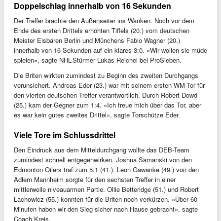
Doppelschlag innerhalb von 16 Sekunden
Der Treffer brachte den Außenseiter ins Wanken. Noch vor dem
Ende des ersten Drittels erhöhten Tiffels (20.) vom deutschen
Meister Eisbären Berlin und Münchens Fabio Wagner (20.)
innerhalb von 16 Sekunden auf ein klares 3:0. «Wir wollen sie müde
spielen», sagte NHL-Stürmer Lukas Reichel bei ProSieben.
Die Briten wirkten zumindest zu Beginn des zweiten Durchgangs
verunsichert. Andreas Eder (23.) war mit seinem ersten WM-Tor für
den vierten deutschen Treffer verantwortlich. Durch Robert Dowd
(25.) kam der Gegner zum 1:4. «Ich freue mich über das Tor, aber
es war kein gutes zweites Drittel», sagte Torschütze Eder.
Viele Tore im Schlussdrittel
Den Eindruck aus dem Mitteldurchgang wollte das DEB-Team
zumindest schnell entgegenwirken. Joshua Samanski von den
Edmonton Oilers traf zum 5:1 (41.). Leon Gawanke (49.) von den
Adlern Mannheim sorgte für den sechsten Treffer in einer
mittlerweile niveauarmen Partie. Ollie Betteridge (51.) und Robert
Lachowicz (55.) konnten für die Briten noch verkürzen. «Über 60
Minuten haben wir den Sieg sicher nach Hause gebracht», sagte
Coach Kreis.