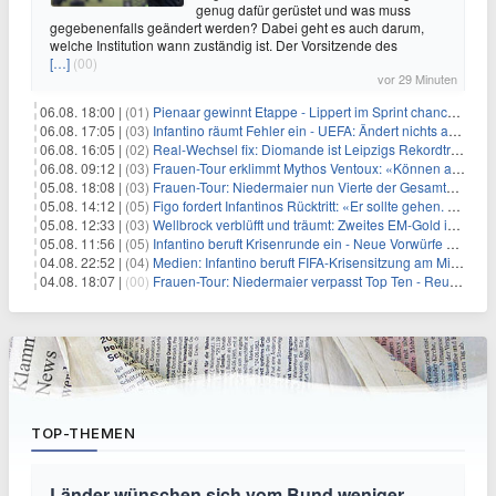
genug dafür gerüstet und was muss
gegebenenfalls geändert werden? Dabei geht es auch darum,
welche Institution wann zuständig ist. Der Vorsitzende des
[…]
(00)
vor 29 Minuten
06.08. 18:00 |
(01)
Pienaar gewinnt Etappe - Lippert im Sprint chancenlos
06.08. 17:05 |
(03)
Infantino räumt Fehler ein - UEFA: Ändert nichts an Boykott
06.08. 16:05 |
(02)
Real-Wechsel fix: Diomande ist Leipzigs Rekordtransfer
06.08. 09:12 |
(03)
Frauen-Tour erklimmt Mythos Ventoux: «Können alles schaffen»
05.08. 18:08 |
(03)
Frauen-Tour: Niedermaier nun Vierte der Gesamtwertung
05.08. 14:12 |
(05)
Figo fordert Infantinos Rücktritt: «Er sollte gehen. Jetzt»
05.08. 12:33 |
(03)
Wellbrock verblüfft und träumt: Zweites EM-Gold in Paris
05.08. 11:56 |
(05)
Infantino beruft Krisenrunde ein - Neue Vorwürfe gegen FIFA
04.08. 22:52 |
(04)
Medien: Infantino beruft FIFA-Krisensitzung am Mittwoch ein
04.08. 18:07 |
(00)
Frauen-Tour: Niedermaier verpasst Top Ten - Reusser siegt
TOP-THEMEN
Länder wünschen sich vom Bund weniger