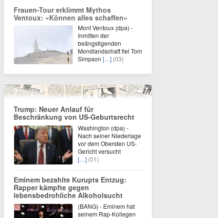
Frauen-Tour erklimmt Mythos
Ventoux: «Können alles schaffen»
Mont Ventoux (dpa) -
Inmitten der
beängstigenden
Mondlandschaft fiel Tom
Simpson
[…]
(03)
Trump: Neuer Anlauf für
Beschränkung von US-Geburtsrecht
Washington (dpa) -
Nach seiner Niederlage
vor dem Obersten US-
Gericht versucht
[…]
(01)
Eminem bezahlte Kurupts Entzug:
Rapper kämpfte gegen
lebensbedrohliche Alkoholsucht
(BANG) - Eminem hat
seinem Rap-Kollegen