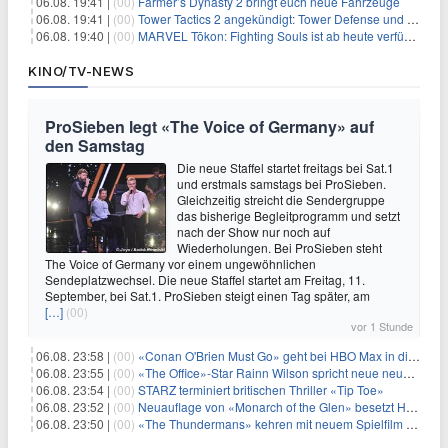
06.08. 19:41 |
(00)
Farmer’s Dynasty 2 bringt euch neue Fahrzeuge
06.08. 19:41 |
(00)
Tower Tactics 2 angekündigt: Tower Defense und Deckbuilding Kombo kehrt zurück
06.08. 19:40 |
(00)
MARVEL Tōkon: Fighting Souls ist ab heute verfügbar
KINO/TV-NEWS
ProSieben legt «The Voice of Germany» auf
den Samstag
Die neue Staffel startet freitags bei Sat.1
und erstmals samstags bei ProSieben.
Gleichzeitig streicht die Sendergruppe
das bisherige Begleitprogramm und setzt
nach der Show nur noch auf
Wiederholungen. Bei ProSieben steht
The Voice of Germany vor einem ungewöhnlichen
Sendeplatzwechsel. Die neue Staffel startet am Freitag, 11.
September, bei Sat.1. ProSieben steigt einen Tag später, am
[…]
(00)
vor 1 Stunde
06.08. 23:58 |
(00)
«Conan O'Brien Must Go» geht bei HBO Max in die dritte Runde
06.08. 23:55 |
(00)
«The Office»-Star Rainn Wilson spricht neue neuseeländische Serie «Settling»
06.08. 23:54 |
(00)
STARZ terminiert britischen Thriller «Tip Toe»
06.08. 23:52 |
(00)
Neuauflage von «Monarch of the Glen» besetzt Hauptrollen
06.08. 23:50 |
(00)
«The Thundermans» kehren mit neuem Spielfilm zurück