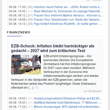
06.08. 17:05 |
(02)
Infantino räumt Fehler ein - UEFA: Ändert nichts an Boykott
06.08. 16:05 |
(00)
Real-Wechsel fix: Diomande ist Leipzigs Rekordtransfer
06.08. 09:12 |
(01)
Frauen-Tour erklimmt Mythos Ventoux: «Können alles schaffen»
05.08. 18:08 |
(03)
Frauen-Tour: Niedermaier nun Vierte der Gesamtwertung
05.08. 14:12 |
(05)
Figo fordert Infantinos Rücktritt: «Er sollte gehen. Jetzt»
FINANZNEWS
EZB-Schock: Inflation bleibt hartnäckiger als
gedacht – 2027 wird zum kritischen Test
EZB erhöht Inflationsprognose – Ein
warnendes Zeichen Die Europäische
Zentralbank hat ihre Inflationsprognose
für 2027 nach oben revidiert. Während
Verbraucher in der Eurozone ihre
Inflationserwartungen senken und wieder
Vertrauen in die Geldpolitik der EZB gewinnen, sehen die
Notenbanker selbst das Problem langfristiger. Diese Diskrepanz
offenbart ein
[…]
(00)
vor 29 Minuten
06.08. 19:00 |
(00)
Analyst prognostiziert Ethereum-Rallye auf $3.000 nach entscheidendem On-Chain-Ausbruch
06.08. 18:00 |
(00)
NatWest Markets trotzt Marktchaos: 77 Millionen Pfund Gewinn im ersten Halbjahr
06.08. 17:24 |
(00)
Bitcoin-Kursanalyse: BTC kämpft mit entscheidender $65K-Hürde, während sich ein Liquidationscluster aufbaut