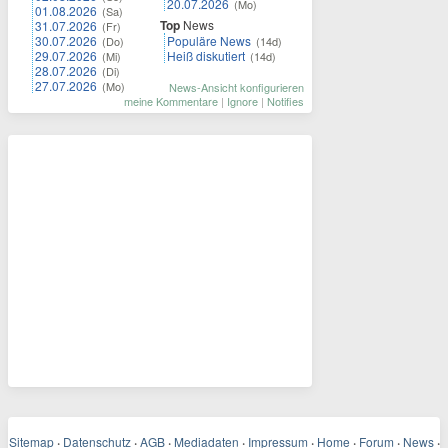
20.07.2026
(Mo)
01.08.2026
(Sa)
Top
News
31.07.2026
(Fr)
30.07.2026
Populäre News
(Do)
(14d)
29.07.2026
Heiß diskutiert
(Mi)
(14d)
28.07.2026
(Di)
27.07.2026
(Mo)
News-Ansicht konfigurieren
meine Kommentare
|
Ignore
|
Notifies
Sitemap
·
Datenschutz
·
AGB
·
Mediadaten
·
Impressum
·
Home
·
Forum
·
News
·