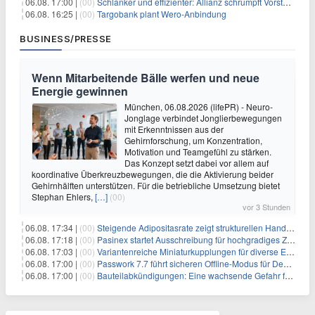
06.08. 17:00 |
(00)
Schlanker und effizienter: Allianz schrumpft Vorstand auf 8 Köpfe – das steckt dahinter
06.08. 16:25 |
(00)
Targobank plant Wero-Anbindung
BUSINESS/PRESSE
Wenn Mitarbeitende Bälle werfen und neue
Energie gewinnen
München, 06.08.2026 (lifePR) - Neuro-
Jonglage verbindet Jonglierbewegungen
mit Erkenntnissen aus der
Gehirnforschung, um Konzentration,
Motivation und Teamgefühl zu stärken.
Das Konzept setzt dabei vor allem auf
koordinative Überkreuzbewegungen, die die Aktivierung beider
Gehirnhälften unterstützen. Für die betriebliche Umsetzung bietet
Stephan Ehlers,
[…]
(00)
vor 3 Stunden
06.08. 17:34 |
(00)
Steigende Adipositasrate zeigt strukturellen Handlungsbedarf bei der Ernährung schulpflichtiger Kinder
06.08. 17:18 |
(00)
Pasinex startet Ausschreibung für hochgradiges Zinksulfidkonzentrat mit Germanium- und Silbergehalten und stellt ein Betriebsupdate bereit
06.08. 17:03 |
(00)
Variantenreiche Miniaturkupplungen für diverse Einsatzbereiche
06.08. 17:00 |
(00)
Passwork 7.7 führt sicheren Offline-Modus für Desktop- und Mobile-Apps ein
06.08. 17:00 |
(00)
Bauteilabkündigungen: Eine wachsende Gefahr für industrielle Elektroniksysteme