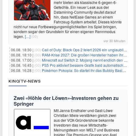
mehr bieten als klassische 6-gegen-6-
Gefechte. Ein neuer Leak aus der
Datamining-Community deutet darauf
hin, dass NetEase Games an einem
Fahrzeug-System arbeitet. Dieses könnte
nicht nur neue Fortbewegungsmöglichkeiten ins Spiel bringen,
sondern sogar den Grundstein für einen eigenen Rennmodus
legen.
[…]
(00)
vor 30 Minuten
06.08. 18:30 |
(00)
Call of Duty: Black Ops 2 feiert 2026 ein unglaubliches Comeback
06.08. 18:10 |
(00)
RAM-Krise 2027: Die großen Hersteller haben ihre Produktion offenbar schon verkauft
06.08. 17:00 |
(00)
Minecraft auf Switch 2: Mojang nennt endlich den Releasetermin
06.08. 16:45 |
(00)
PS5 Pro aktiviert bessere Grafik bald automatisch, aber das Update ist kleiner als gedacht
06.08. 16:28 |
(00)
Pokémon Pokopia: So startet ihr das Bubbly Basin-DLC
KINO/TV-NEWS
Zwei «Höhle der Löwen»-Investoren gehen zu
Springer
Mit Janna Ensthaler und Gast-Löwe
Christian Miele verstärken gleich zwei
aus der VOX-Gründershow bekannte
Investoren das neue Wirtschafts-
Meinungsteam von WELT und Business
Insider. Die Premium-Gruppe von Axel