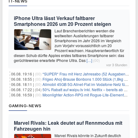
IT-NEWS
iPhone Ultra lässt Verkauf faltbarer
Smartphones 2026 um 20 Prozent steigen
Laut Branchenberichten werden die
weltweiten Auslieferungen faltbarer
Smartphones im Jahr 2026 im Vergleich
zum Vorjahr voraussichtlich um 20
Prozent wachsen. Hauptverantwortlich für
diesen Schub dürfte Apples erstes faltbares Smartphone sein: das
gerüchteweise erwartete iPhone Ultra. Das
[…]
(00)
vor 3 Stunden
06.08. 19:16 |
(00)
*SUPER* Frau mit Herz Jahresabo (52 Ausgaben) für 161,40€ + bis zu 150€ Prämie
06.08. 18:55 |
(00)
Frigeo Ahoj-Brause Bonbons 1.000 Stück (1,8kg Eimer) für 6,29€
06.08. 18:11 |
(00)
Allmobil 45GB 5G Allnet-Flat im Vodafone-Netz für eff. 5,91€/Monat dank 50€ Wechselbonus + 0€ AG
06.08. 17:22 |
(04)
50% Rabatt auf waipu.tv inkl. Netflix – bereits ab 9€/Monat (statt 17,99€)
06.08. 16:59 |
(00)
Moonlighter Action-RPG mit Rogue-Lite-Elementen kostenlos bei Steam
GAMING-NEWS
Marvel Rivals: Leak deutet auf Rennmodus mit
Fahrzeugen hin
Marvel Rivals könnte in Zukunft deutlich