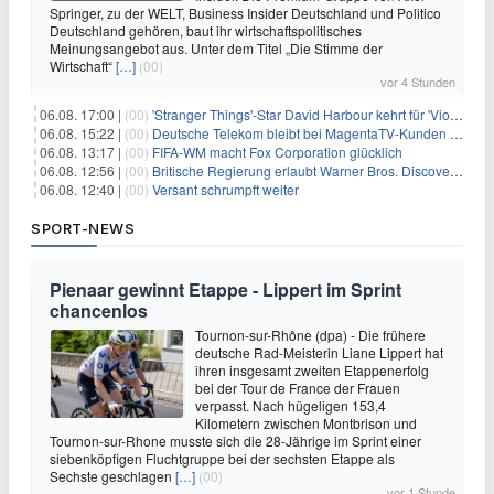
Springer, zu der WELT, Business Insider Deutschland und Politico
Deutschland gehören, baut ihr wirtschaftspolitisches
Meinungsangebot aus. Unter dem Titel „Die Stimme der
Wirtschaft“
[…]
(00)
vor 4 Stunden
06.08. 17:00 |
(00)
'Stranger Things'-Star David Harbour kehrt für 'Violent Night 2' zurück – Kristen Bell stößt zur Besetzung
06.08. 15:22 |
(00)
Deutsche Telekom bleibt bei MagentaTV-Kunden vage
06.08. 13:17 |
(00)
FIFA-WM macht Fox Corporation glücklich
06.08. 12:56 |
(00)
Britische Regierung erlaubt Warner Bros. Discovery-Übernahme
06.08. 12:40 |
(00)
Versant schrumpft weiter
SPORT-NEWS
Pienaar gewinnt Etappe - Lippert im Sprint
chancenlos
Tournon-sur-Rhône (dpa) - Die frühere
deutsche Rad-Meisterin Liane Lippert hat
ihren insgesamt zweiten Etappenerfolg
bei der Tour de France der Frauen
verpasst. Nach hügeligen 153,4
Kilometern zwischen Montbrison und
Tournon-sur-Rhone musste sich die 28-Jährige im Sprint einer
siebenköpfigen Fluchtgruppe bei der sechsten Etappe als
Sechste geschlagen
[…]
(00)
vor 1 Stunde