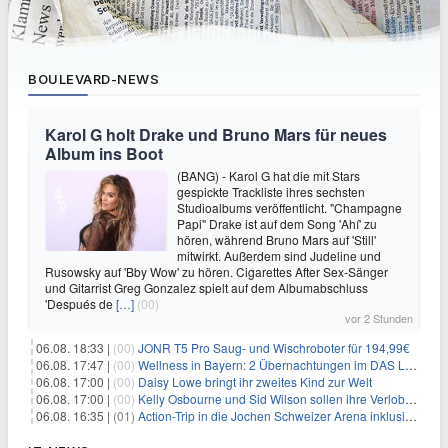
BOULEVARD-NEWS
Karol G holt Drake und Bruno Mars für neues
Album ins Boot
(BANG) - Karol G hat die mit Stars
gespickte Trackliste ihres sechsten
Studioalbums veröffentlicht. "Champagne
Papi" Drake ist auf dem Song 'Ahí' zu
hören, während Bruno Mars auf 'Still'
mitwirkt. Außerdem sind Judeline und
Rusowsky auf 'Bby Wow' zu hören. Cigarettes After Sex-Sänger
und Gitarrist Greg Gonzalez spielt auf dem Albumabschluss
'Después de
[…]
(00)
vor 2 Stunden
06.08. 18:33 |
(00)
JONR T5 Pro Saug- und Wischroboter für 194,99€
06.08. 17:47 |
(00)
Wellness in Bayern: 2 Übernachtungen im DAS LUDWIG Sports Resort inkl. HP + Wellness ab 174€ p.P.
06.08. 17:00 |
(00)
Daisy Lowe bringt ihr zweites Kind zur Welt
06.08. 17:00 |
(00)
Kelly Osbourne und Sid Wilson sollen ihre Verlobung gelöst haben
06.08. 16:35 |
(01)
Action-Trip in die Jochen Schweizer Arena inklusive Premium Hotel und Frühstück ab 59€ p.P.