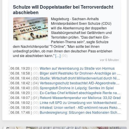
Schulze will Doppelstaatler bei Terrorverdacht
abschieben
Magdeburg - Sachsen-Anhalts
Ministerpräsident Sven Schulze (CDU)
will die Aberkennung der doppelten
Staatsbürgerschaft bei Gefährdern und
Terroristen prüfen. "Das darf kein Ein-
Parteien-Thema sein", sagte Schulze
dem Nachrichtenportal "T-Online". "Man sollte bei ihnen
unbedingt prüfen, ob man ihnen den deutschen Pass entziehen
und sie abschieben kann."
[…]
(00)
vor 6 Minuten
06.08. 19:20 |
(00)
Warten auf Vereinbarung zu Straße von Hormus
06.08. 18:58 |
(00)
Bilger sieht Restrisiko für Drohnen-Anschläge an Flughäfen
06.08. 18:44 |
(02)
Studie: Wirtschaft droht Milliardenverlust durch Niedrigwasser
06.08. 18:42 |
(04)
Verfassungsschutz beobachtet AfD-Abgeordneten Nolte
06.08. 18:40 |
(03)
Sprengstoff-Drohne in Leipzig: Semtex im Spiel
06.08. 18:20 |
(00)
Ex-Caritas-Chef kritisiert abschlagsfreie Rente nach 45 Jahren
06.08. 18:07 |
(01)
Rekord-Wassertemperatur vor Mallorca: 33,02 Grad
06.08. 18:02 |
(00)
Linke ruft SPD zu Umsetzung von Volksentscheid auf
06.08. 18:00 |
(00)
Infratest: Union verliert - AfD erklimmt neues Rekordhoch
06.08. 17:46 |
(00)
Bundesregierung: Sitzungen des Nationalen Sicherheitsrates geheim