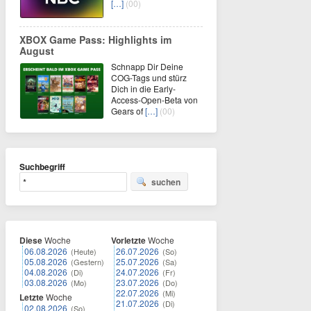
[…]
(00)
XBOX Game Pass: Highlights im
August
Schnapp Dir Deine
COG-Tags und stürz
Dich in die Early-
Access-Open-Beta von
Gears of
[…]
(00)
Suchbegriff
suchen
Diese
Woche
Vorletzte
Woche
06.08.2026
26.07.2026
(Heute)
(So)
05.08.2026
25.07.2026
(Gestern)
(Sa)
04.08.2026
24.07.2026
(Di)
(Fr)
03.08.2026
23.07.2026
(Mo)
(Do)
22.07.2026
(Mi)
Letzte
Woche
21.07.2026
(Di)
02.08.2026
(So)