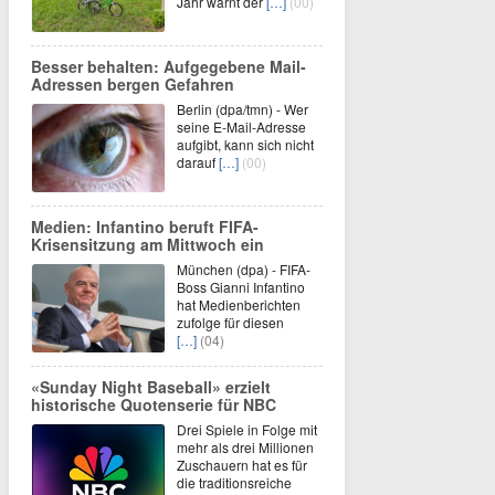
Jahr warnt der
[…]
(00)
Besser behalten: Aufgegebene Mail-
Adressen bergen Gefahren
Berlin (dpa/tmn) - Wer
seine E-Mail-Adresse
aufgibt, kann sich nicht
darauf
[…]
(00)
Medien: Infantino beruft FIFA-
Krisensitzung am Mittwoch ein
München (dpa) - FIFA-
Boss Gianni Infantino
hat Medienberichten
zufolge für diesen
[…]
(04)
«Sunday Night Baseball» erzielt
historische Quotenserie für NBC
Drei Spiele in Folge mit
mehr als drei Millionen
Zuschauern hat es für
die traditionsreiche