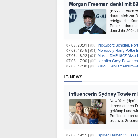
Morgan Freeman denkt mit 89
(BANG) - Auch w
daran, sich zur 
erfolgreiche Kar
Rollen – darunter
dem Jahr 2004.
07.08. 20:31 |
(00)
PickSport: Schöffel, No
07.08. 18:45 |
(01)
Monopoly Harry Potter Ed
07.08. 18:22 |
(01)
Makita DMP180Z Akku-K
07.08. 17:00 |
(00)
Jennifer Grey: Bewegende
07.08. 17:00 |
(00)
Karol G erklärt Album-Ve
IT-NEWS
Influencerin Sydney Towle mi
New York (dpa) -
Jahren an den Fo
gekämpft und wir 
Profilen in den 
es dazu. Gebore
07.08. 19:45 |
(00)
Spider Farmer G3000 G