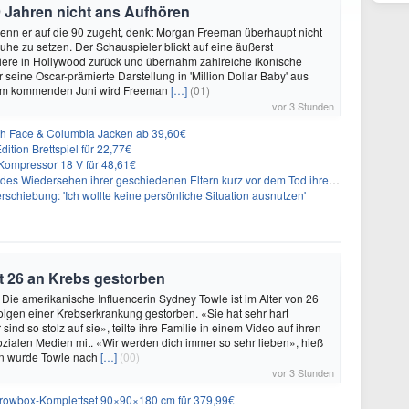
 Jahren nicht ans Aufhören
enn er auf die 90 zugeht, denkt Morgan Freeman überhaupt nicht
Ruhe zu setzen. Der Schauspieler blickt auf eine äußerst
riere in Hollywood zurück und übernahm zahlreiche ikonische
 seine Oscar-prämierte Darstellung in 'Million Dollar Baby' aus
 Im kommenden Juni wird Freeman
[…]
(01)
vor 3 Stunden
rth Face & Columbia Jacken ab 39,60€
ition Brettspiel für 22,77€
ompressor 18 V für 48,61€
s Wiedersehen ihrer geschiedenen Eltern kurz vor dem Tod ihrer Mutter
rschiebung: 'Ich wollte keine persönliche Situation ausnutzen'
t 26 an Krebs gestorben
 Die amerikanische Influencerin Sydney Towle ist im Alter von 26
lgen einer Krebserkrankung gestorben. «Sie hat sehr hart
sind so stolz auf sie», teilte ihre Familie in einem Video auf ihren
sozialen Medien mit. «Wir werden dich immer so sehr lieben», hieß
n wurde Towle nach
[…]
(00)
vor 3 Stunden
rowbox-Komplettset 90×90×180 cm für 379,99€