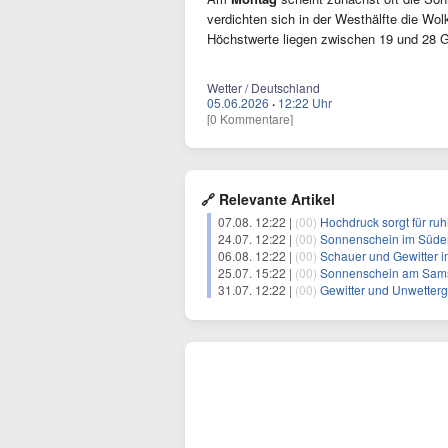
verdichten sich in der Westhälfte die Wol
Höchstwerte liegen zwischen 19 und 28 G
Wetter / Deutschland
05.06.2026
·
12:22 Uhr
[0 Kommentare]
🔗 Relevante Artikel
07.08. 12:22 |
(00)
Hochdruck sorgt für ru
24.07. 12:22 |
(00)
Sonnenschein im Süde
06.08. 12:22 |
(00)
Schauer und Gewitter 
25.07. 15:22 |
(00)
Sonnenschein am Samst
31.07. 12:22 |
(00)
Gewitter und Unwetter