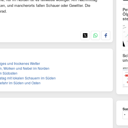
ken, und mancherorts fallen Schauer oder Gewitter. Die
Pe
rad.
Öl
st
Sc
un
higes und trockenes Wetter
n, Wolken und Nebel im Norden
im Südosten
ag mit lokalen Schauern im Süden
gefahr im Süden und Osten
Suc