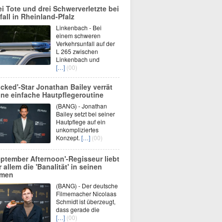
ei Tote und drei Schwerverletzte bei
fall in Rheinland-Pfalz
Linkenbach - Bei
einem schweren
Verkehrsunfall auf der
L 265 zwischen
Linkenbach und
[…]
(00)
icked'-Star Jonathan Bailey verrät
ine einfache Hautpflegeroutine
(BANG) - Jonathan
Bailey setzt bei seiner
Hautpflege auf ein
unkompliziertes
Konzept.
[…]
(00)
eptember Afternoon'-Regisseur liebt
r allem die 'Banalität' in seinen
lmen
(BANG) - Der deutsche
Filmemacher Nicolaas
Schmidt ist überzeugt,
dass gerade die
[…]
(00)