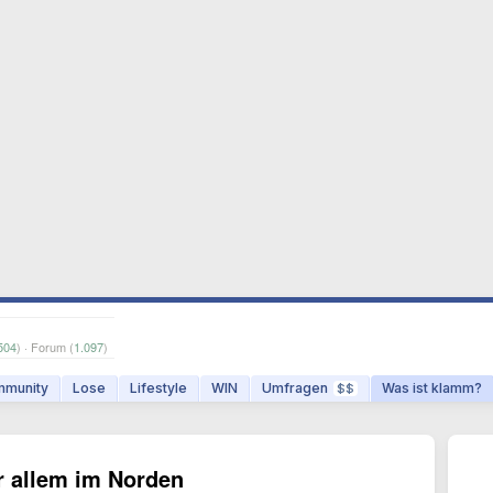
504
) · Forum (
1.097
)
munity
Lose
Lifestyle
WIN
Umfragen
Was ist klamm?
$$
r allem im Norden