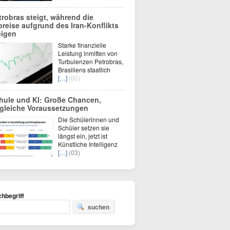
trobras steigt, während die
preise aufgrund des Iran-Konflikts
eigen
Starke finanzielle
Leistung inmitten von
Turbulenzen Petrobras,
Brasiliens staatlich
[…]
(00)
hule und KI: Große Chancen,
gleiche Voraussetzungen
Die Schülerinnen und
Schüler setzen sie
längst ein, jetzt ist
Künstliche Intelligenz
[…]
(03)
hbegriff
suchen