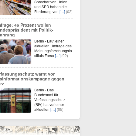
Sprecher von Union
und SPD haben die
Forderung von
[…]
(02)
frage: 46 Prozent wollen
ndespräsident mit Politik-
fahrung
Berlin - Laut einer
aktuellen Umfrage des
Meinungsforschungsin
stituts Forsa
[…]
(02)
rfassungsschutz warnt vor
sinformationskampagne gegen
rz
Berlin - Das
Bundesamt für
Verfassungsschutz
(BfV) hat vor einer
aktuellen
[…]
(05)