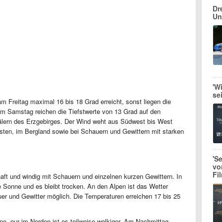
Dr
Un
'W
se
 Freitag maximal 16 bis 18 Grad erreicht, sonst liegen die
um Samstag reichen die Tiefstwerte von 13 Grad auf den
Tälern des Erzgebirges. Der Wind weht aus Südwest bis West
sten, im Bergland sowie bei Schauern und Gewittern mit starken
'S
vo
Fi
ft und windig mit Schauern und einzelnen kurzen Gewittern. In
e Sonne und es bleibt trocken. An den Alpen ist das Wetter
er und Gewitter möglich. Die Temperaturen erreichen 17 bis 25
ne, nur im Norden ist es teilweise wolkiger. Am Nachmittag