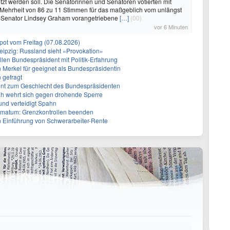
tzt werden soll. Die Senatorinnen und Senatoren votierten mit
 Mehrheit von 86 zu 11 Stimmen für das maßgeblich vom unlängst
Senator Lindsey Graham vorangetriebene
[…]
(00)
vor 6 Minuten
ot vom Freitag (07.08.2026)
eipzig: Russland sieht «Provokation»
len Bundespräsident mit Politik-Erfahrung
n Merkel für geeignet als Bundespräsidentin
 gefragt
erent zum Geschlecht des Bundespräsidenten
ah wehrt sich gegen drohende Sperre
und verteidigt Spahn
Ultimatum: Grenzkontrollen beenden
n Einführung von Schwerarbeiter-Rente