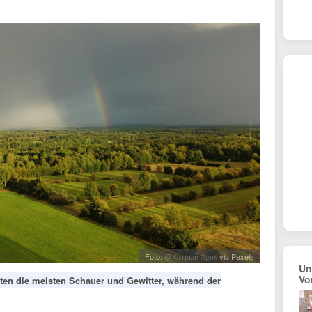
Foto:
@Хитрый Хряк
via Pexels
Un
Vo
ten die meisten Schauer und Gewitter, während der