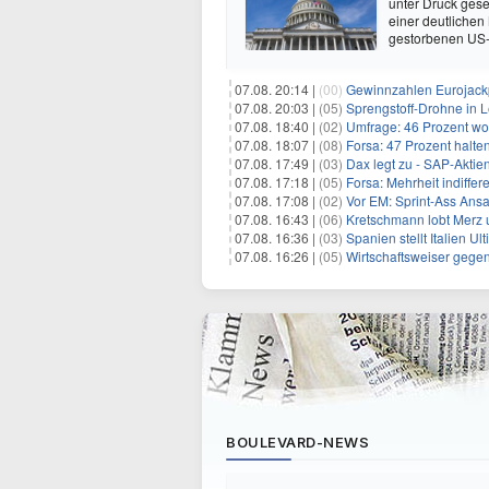
unter Druck gese
einer deutlichen
gestorbenen US-
07.08. 20:14 |
(00)
Gewinnzahlen Eurojackp
07.08. 20:03 |
(05)
Sprengstoff-Drohne in L
07.08. 18:40 |
(02)
Umfrage: 46 Prozent wol
07.08. 18:07 |
(08)
Forsa: 47 Prozent halte
07.08. 17:49 |
(03)
Dax legt zu - SAP-Aktien
07.08. 17:18 |
(05)
Forsa: Mehrheit indiff
07.08. 17:08 |
(02)
Vor EM: Sprint-Ass Ans
07.08. 16:43 |
(06)
Kretschmann lobt Merz 
07.08. 16:36 |
(03)
Spanien stellt Italien 
07.08. 16:26 |
(05)
Wirtschaftsweiser gege
BOULEVARD-NEWS