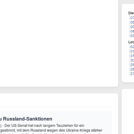
Di
0
0
0
0
0
Let
0
0
3
3
2
2
2
zu Russland-Sanktionen
) - Der US-Senat hat nach langem Tauziehen für ein
 gestimmt, mit dem Russland wegen des Ukraine-Kriegs stärker