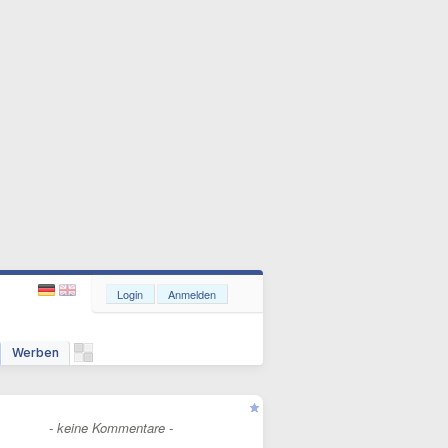
Login
Anmelden
Werben
- keine Kommentare -