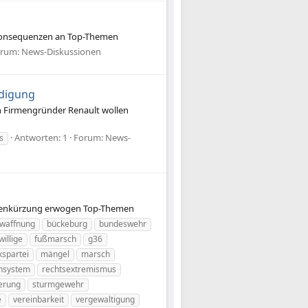
 Konsequenzen an Top-Themen
orum:
News-Diskussionen
ädigung
n Firmengründer Renault wollen
Antworten: 1
Forum:
News-
s
ardenkürzung erwogen Top-Themen
waffnung
bückeburg
bundeswehr
willige
fußmarsch
g36
kspartei
mängel
marsch
nsystem
rechtsextremismus
erung
sturmgewehr
e
vereinbarkeit
vergewaltigung