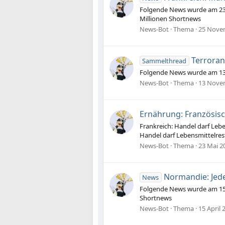
Folgende News wurde am 23.1
Millionen Shortnews
News-Bot
Thema
25 Nove
Terroran
Sammelthread
Folgende News wurde am 13.1
News-Bot
Thema
13 Nove
Ernährung: Französis
Frankreich: Handel darf Leb
Handel darf Lebensmittelre
News-Bot
Thema
23 Mai 2
Normandie: Jede
News
Folgende News wurde am 15.0
Shortnews
News-Bot
Thema
15 April 