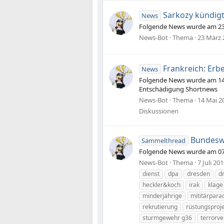
Sarkozy kündig
News
Folgende News wurde am 23.
News-Bot
Thema
23 März 
Frankreich: Er
News
Folgende News wurde am 14.0
Entschädigung Shortnews
News-Bot
Thema
14 Mai 2
Diskussionen
Bundeswe
Sammelthread
Folgende News wurde am 07.
News-Bot
Thema
7 Juli 20
dienst
dpa
dresden
d
heckler&koch
irak
klage
minderjährige
mititärpara
rekrutierung
rüstungsproj
sturmgewehr g36
terrorve