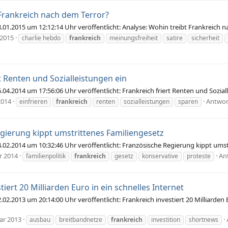
 Frankreich nach dem Terror?
1.2015 um 12:12:14 Uhr veröffentlicht: Analyse: Wohin treibt Frankreich
 2015
charlie hebdo
frankreich
meinungsfreiheit
satire
sicherheit
t Renten und Sozialleistungen ein
4.2014 um 17:56:06 Uhr veröffentlicht: Frankreich friert Renten und Sozia
2014
Antwor
einfrieren
frankreich
renten
sozialleistungen
sparen
gierung kippt umstrittenes Familiengesetz
2.2014 um 10:32:46 Uhr veröffentlicht: Französische Regierung kippt ums
r 2014
An
familienpolitik
frankreich
gesetz
konservative
proteste
tiert 20 Milliarden Euro in ein schnelles Internet
.2013 um 20:14:00 Uhr veröffentlicht: Frankreich investiert 20 Milliarden E
ar 2013
ausbau
breitbandnetze
frankreich
investition
shortnews