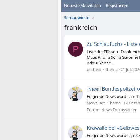
Neueste Aktivitäten
Registrieren
Schlagworte
frankreich
Zu Schlaufuchs - Liste 
P
Liste der Flüsse in Frankreic
Maas Rhône Seine Garonne M
Adour Yonne...
pscheidl
Thema
21 Juli 202
Bundespolizei k
News
Folgende News wurde am 12.1
News-Bot
Thema
12 Deze
Forum:
News-Diskussionen
Krawalle bei «Gelbwes
Folgende News wurde am 08.