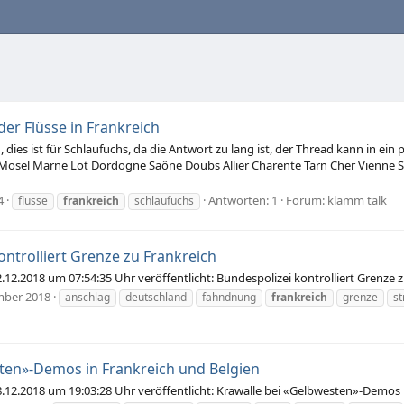
der Flüsse in Frankreich
h, dies ist für Schlaufuchs, da die Antwort zu lang ist, der Thread kann in ei
osel Marne Lot Dordogne Saône Doubs Allier Charente Tarn Cher Vienne Sc
4
Antworten: 1
Forum:
klamm talk
flüsse
frankreich
schlaufuchs
ontrolliert Grenze zu Frankreich
2.2018 um 07:54:35 Uhr veröffentlicht: Bundespolizei kontrolliert Grenze
mber 2018
anschlag
deutschland
fahndnung
frankreich
grenze
s
ten»-Demos in Frankreich und Belgien
12.2018 um 19:03:28 Uhr veröffentlicht: Krawalle bei «Gelbwesten»-Demos 