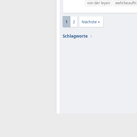
von der leyen
wehrbeauftr
1
2
Nächste
Schlagworte