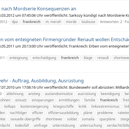
t nach Mordserie Konsequenzen an
03.2012 um 07:45:06 Uhr veröffentlicht: Sarkozy kündigt nach Mordserie
2012
Antworten: 2
F
dpa
frankreich
m. merah
morde
toulouse
ben vom enteigneten Firmengründer Renault wollen Entsch
5.2011 um 20:13:00 Uhr veröffentlicht: Frankreich: Erben vom enteignete
011
enteignung
entschädigung
frankreich
klage
renault
shortnew
hr - Auftrag, Ausbildung, Ausrüstung
07.2010 um 17:06:16 Uhr veröffentlicht: Bundeswehr soll abrüsten: Milli
10
ablehnung
anstieg
auslandseinsätze
ausrüstung
beendigung
be
rohnen
einsatz
einsparungen
ermittlungen
familie
frankreich
frei
kollaps
kostensteigerung
kriegsschiffe
kritik
linksextremismus
lin
den
nachfolger
offizier
offiziersausbildung
pläne
probleme
rakete
ekte
sexuelle übergriffe
shortnews
soldat
somalia
sparpläne
steig
rdacht
todesfall
umfrage
unterstützung
untersuchung
verdachtsfäll