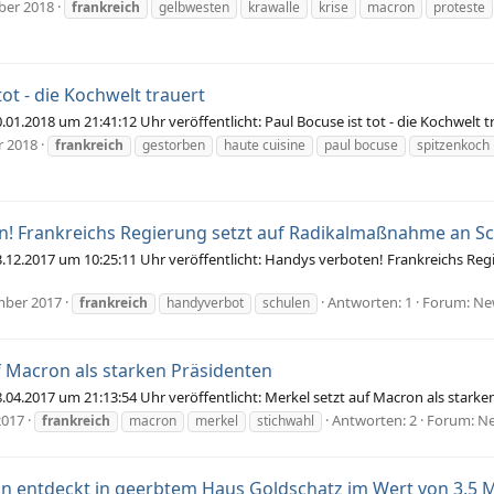
ber 2018
frankreich
gelbwesten
krawalle
krise
macron
proteste
tot - die Kochwelt trauert
1.2018 um 21:41:12 Uhr veröffentlicht: Paul Bocuse ist tot - die Kochwelt 
r 2018
frankreich
gestorben
haute cuisine
paul bocuse
spitzenkoch
n! Frankreichs Regierung setzt auf Radikalmaßnahme an S
12.2017 um 10:25:11 Uhr veröffentlicht: Handys verboten! Frankreichs Re
mber 2017
Antworten: 1
Forum:
Ne
frankreich
handyverbot
schulen
f Macron als starken Präsidenten
4.2017 um 21:13:54 Uhr veröffentlicht: Merkel setzt auf Macron als stark
2017
Antworten: 2
Forum:
Ne
frankreich
macron
merkel
stichwahl
n entdeckt in geerbtem Haus Goldschatz im Wert von 3,5 M