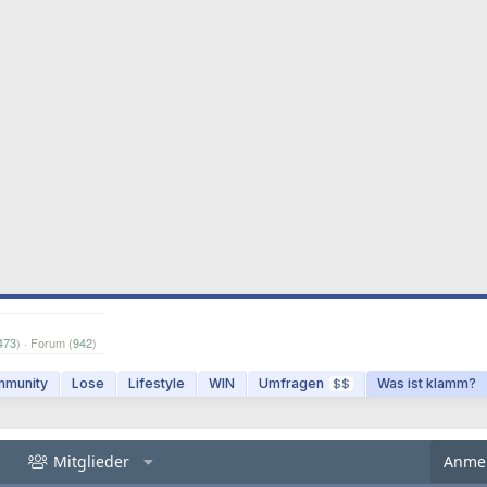
473
) · Forum (
942
)
munity
Lose
Lifestyle
WIN
Umfragen
Was ist klamm?
$$
Mitglieder
Anme