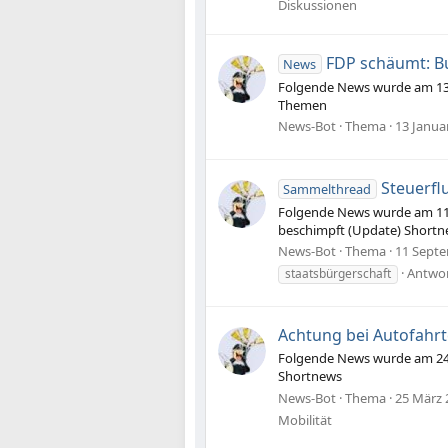
Diskussionen
FDP schäumt: B
News
Folgende News wurde am 13.
Themen
News-Bot
Thema
13 Janua
Steuerfl
Sammelthread
Folgende News wurde am 11.0
beschimpft (Update) Short
News-Bot
Thema
11 Sept
Antwor
staatsbürgerschaft
Achtung bei Autofahrte
Folgende News wurde am 24.03
Shortnews
News-Bot
Thema
25 März 
Mobilität