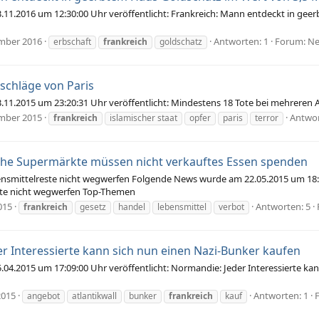
1.2016 um 12:30:00 Uhr veröffentlicht: Frankreich: Mann entdeckt in gee
mber 2016
Antworten: 1
Forum:
Ne
erbschaft
frankreich
goldschatz
schläge von Paris
1.2015 um 23:20:31 Uhr veröffentlicht: Mindestens 18 Tote bei mehreren A
mber 2015
Antwor
frankreich
islamischer staat
opfer
paris
terror
che Supermärkte müssen nicht verkauftes Essen spenden
ensmittelreste nicht wegwerfen Folgende News wurde am 22.05.2015 um 18:14
ste nicht wegwerfen Top-Themen
015
Antworten: 5
frankreich
gesetz
handel
lebensmittel
verbot
r Interessierte kann sich nun einen Nazi-Bunker kaufen
4.2015 um 17:09:00 Uhr veröffentlicht: Normandie: Jeder Interessierte ka
2015
Antworten: 1
angebot
atlantikwall
bunker
frankreich
kauf