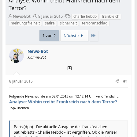
Analyse: Wohin treibt Frankreich nach dem
Terror?
E
E
S
News-Bot
8 Januar 2015
charlie hebdo
frankreich
r
r
c
meinungsfreiheit
satire
sicherheit
terroranschlag
s
s
h
t
t
l
Letzte
1 von 2
Nächste
e
e
a
l
l
g
l
l
w
News-Bot
e
t
o
klamm-Bot
r
a
r
m
t
e
8 Januar 2015
#1
Folgende News wurde am 08.01.2015 um 12:12:14 Uhr veröffentlicht:
Analyse: Wohin treibt Frankreich nach dem Terror?
Top-Themen
Paris (dpa) - Die aktuelle Ausgabe des französischen
Satireblatts «Charlie Hebdo» ist vergriffen. Ob die Pariser