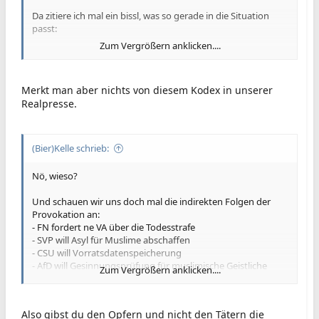
Da zitiere ich mal ein bissl, was so gerade in die Situation
passt:
Zum Vergrößern anklicken....
10. Religion und Weltanschauung
Die Presse verzichtet darauf, religiöse, weltanschauliche oder
sittliche Überzeugungen zu schmähen.
Merkt man aber nichts von diesem Kodex in unserer
Realpresse.
12.1 Berichterstattung über Straftaten
In der Berichterstattung über Straftaten wird die
Zugehörigkeit der Verdächtigen oder Täter zu religiösen,
(Bier)Kelle schrieb:
ethnischen oder anderen Minderheiten nur dann erwähnt,
wenn für das Verständnis des berichteten Vorgangs ein
Nö, wieso?
begründbarer Sachbezug besteht. Besonders ist zu
beachten, dass die Erwähnung Vorurteile gegenüber
Und schauen wir uns doch mal die indirekten Folgen der
Minderheiten schüren könnte.
Provokation an:
- FN fordert ne VA über die Todesstrafe
13. Unschuldsvermutung
- SVP will Asyl für Muslime abschaffen
Die Berichterstattung über Ermittlungsverfahren,
- CSU will Vorratsdatenspeicherung
Strafverfahren und sonstige förmliche Verfahren muss frei
- AfD will Gesinnungsprüfung für muslimische Geistliche
Zum Vergrößern anklicken....
von Vorurteilen erfolgen. Der Grundsatz der
Unschuldsvermutung gilt auch für die Presse.
Alles sehr freiheitliche Folgen beschissener Karikaturen.
Also gibst du den Opfern und nicht den Tätern die
gruss kelle!