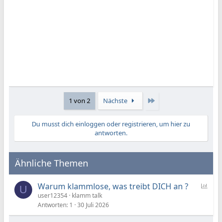
Letzte
1 von 2
Nächste
Du musst dich einloggen oder registrieren, um hier zu
antworten.
Ähnliche Themen
U
Warum klammlose, was treibt DICH an ?
U
m
user12354
klamm talk
f
Antworten
1
30 Juli 2026
r