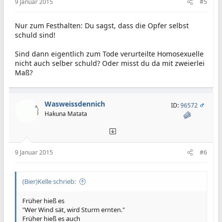
9 Januar 2015
#5
Das Magazin wollte sich nie den Mund verbieten lassen.
Unzählige Prozesse hatte das Blatt etwa mit der
katholischen Kirche ausgetragen. 2006 druckte «Charlie
Nur zum Festhalten: Du sagst, dass die Opfer selbst
Hebdo» die hochumstrittenen dänischen Mohammed-
schuld sind!
Karikaturen und legte selbst nach. Bereits im November
2011 waren nach der Veröffentlichung einer «Scharia»-
Sind dann eigentlich zum Tode verurteilte Homosexuelle
Sonderausgabe mit einem «Chefredakteur Mohammed» die
nicht auch selber schuld? Oder misst du da mit zweierlei
Redaktionsräume in Flammen aufgegangen.
Maß?
Redaktionsleiter Charb sagte einmal im Interview: «Ich ziehe
es vor, mit erhobenem Haupt zu sterben, als auf den Knien
zu leben.» In der Ausgabe vom Dienstag ist ein Cartoon, auf
dem ein islamistischer Terrorist mit einer umgehängten
Wasweissdennich
ID:
96572
Kalaschnikow auf dem Rücken zu sehen ist, der sagt: «Noch
Hakuna Matata
immer kein Attentat in Frankreich, aber man hat ja noch
Neujahrswünsche.»
9 Januar 2015
#6
(Bier)Kelle schrieb:
Früher hieß es
"Wer Wind sät, wird Sturm ernten."
Früher hieß es auch