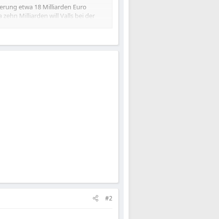
ierung etwa 18 Milliarden Euro
ehn Milliarden will Valls bei der
en.
#2