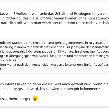
as wohl? Vielleicht weil viele das Gehalt und Privilegien für zu vie
ht in Ordnung, das die zu oft Mist bauen können ohne Konsequenz
 natürlich toll, wenn man verzichtet und dann umso mehr zuschlä
de des Mandats erhalten die ehemaligen Abgeordneten ein zu versteuern
iederung in ihrem früheren Beruf dienen soll. Für jedes Jahr der Mandats
 lang ausgezahlt, höchstens jedoch für 18 Monate. Ein ehemaliger Abgeord
g ein Übergangsgeld von 7.668 €, für 18 Jahre und mehr stehen ihm insgesa
 à 7.668 €).
ten Monat nach dem Ausscheiden werden alle sonstigen Einkünfte auf da
t.
h interessieren ob denn dieses Geld auch gezahlt wird, wenn di
ur solange gezahlt wird, bis sie wieder einen Job bekommen?
los.... mehr morgen