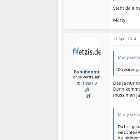
Steht da ei
Marty
17 April 2014
Marty schri
Da wären ja
Bububoomt
ohne Vertrauen
Das ja nur d
ID:
10361
Dann kommt d
muss man ja 
Marty schri
Du bist gan
verzichten 
die nichtv