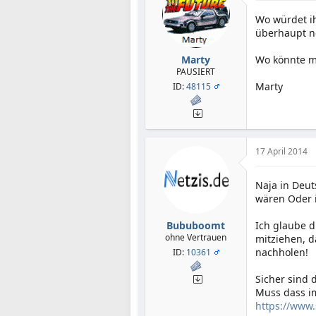
Wo würdet ih
überhaupt n
Marty
Wo könnte m
PAUSIERT
Marty
ID:
48115
17 April 2014
Naja in Deu
wären Oder i
Bububoomt
Ich glaube d
ohne Vertrauen
mitziehen, d
nachholen!
ID:
10361
Sicher sind d
Muss dass i
https://www