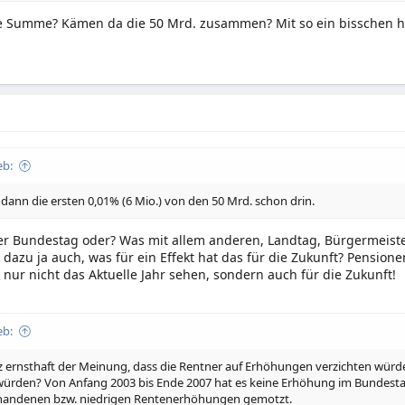
ne Summe? Kämen da die 50 Mrd. zusammen? Mit so ein bisschen hi
eb:
 dann die ersten 0,01% (6 Mio.) von den 50 Mrd. schon drin.
er Bundestag oder? Was mit allem anderen, Landtag, Bürgermeiste
azu ja auch, was für ein Effekt hat das für die Zukunft? Pensionen..
nur nicht das Aktuelle Jahr sehen, sondern auch für die Zukunft!
eb:
z ernsthaft der Meinung, dass die Rentner auf Erhöhungen verzichten würde
würden? Von Anfang 2003 bis Ende 2007 hat es keine Erhöhung im Bundes
ohandenen bzw. niedrigen Rentenerhöhungen gemotzt.