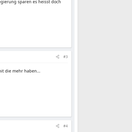
egierung sparen es heisst doch
#3
it die mehr haben...
#4