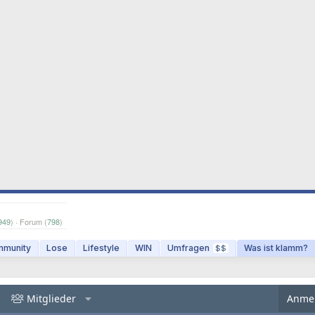
949
) · Forum (
798
)
munity
Lose
Lifestyle
WIN
Umfragen
Was ist klamm?
$$
Mitglieder
Anme