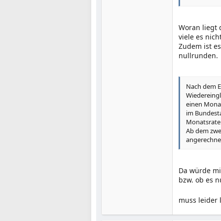
Woran liegt d
viele es nic
Zudem ist es
nullrunden.
Nach dem En
Wiedereingl
einen Monat
im Bundesta
Monatsraten
Ab dem zwei
angerechne
Da würde mic
bzw. ob es n
muss leider 