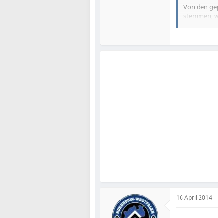
Von den gep
stemmen, we
Krankenvers
16 April 2014