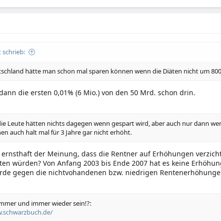
schrieb:
tschland hätte man schon mal sparen können wenn die Diäten nicht um 80
dann die ersten 0,01% (6 Mio.) von den 50 Mrd. schon drin.
die Leute hätten nichts dagegen wenn gespart wird, aber auch nur dann wen
en auch halt mal für 3 Jahre gar nicht erhöht.
 ernsthaft der Meinung, dass die Rentner auf Erhöhungen verzicht
hten würden? Von Anfang 2003 bis Ende 2007 hat es keine Erhöhu
rde gegen die nichtvohandenen bzw. niedrigen Rentenerhöhunge
mmer und immer wieder sein!?:
w.schwarzbuch.de/