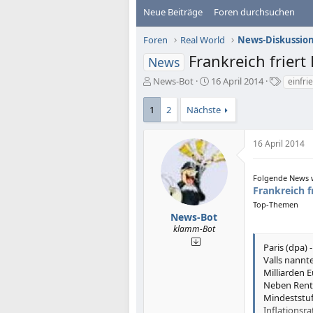
Neue Beiträge
Foren durchsuchen
Foren
Real World
News-Diskussio
Frankreich friert
News
E
E
S
News-Bot
16 April 2014
einfri
r
r
c
s
s
h
1
2
Nächste
t
t
l
e
e
a
l
l
g
16 April 2014
l
l
w
e
t
o
Folgende News w
r
a
r
Frankreich f
m
t
Top-Themen
e
News-Bot
klamm-Bot
Paris (dpa)
Valls nannt
Milliarden E
Neben Rente
Mindeststuf
Inflationsr