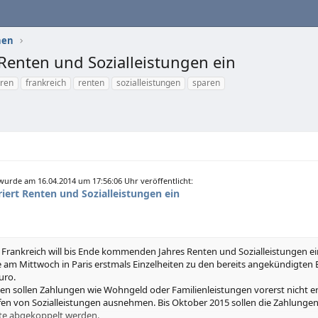
nen
 Renten und Sozialleistungen ein
eren
frankreich
renten
sozialleistungen
sparen
urde am 16.04.2014 um 17:56:06 Uhr veröffentlicht:
riert Renten und Sozialleistungen ein
 - Frankreich will bis Ende kommenden Jahres Renten und Sozialleistungen e
e am Mittwoch in Paris erstmals Einzelheiten zu den bereits angekündigten
uro.
n sollen Zahlungen wie Wohngeld oder Familienleistungen vorerst nicht erh
en von Sozialleistungen ausnehmen. Bis Oktober 2015 sollen die Zahlunge
ate abgekoppelt werden.