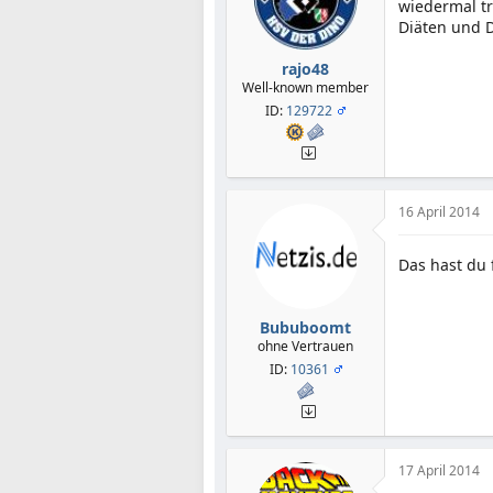
wiedermal tr
Diäten und 
rajo48
Well-known member
ID:
129722
16 April 2014
Das hast du 
Bububoomt
ohne Vertrauen
ID:
10361
17 April 2014