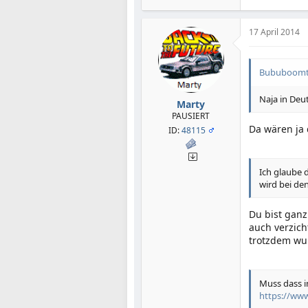
17 April 2014
Bububoomt 
Naja in Deu
Marty
PAUSIERT
Da wären ja 
ID:
48115
Ich glaube 
wird bei den
Du bist ganz
auch verzic
trotzdem wu
Muss dass i
https://ww