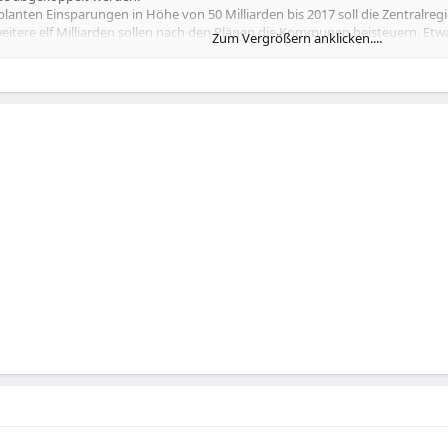
lanten Einsparungen in Höhe von 50 Milliarden bis 2017 soll die Zentralreg
itere elf Milliarden sollen nach den Plänen die Kommunen beisteuern. Etwa z
Zum Vergrößern anklicken....
icherung einsparen und zusätzlich elf Milliarden bei anderen Sozialleistung