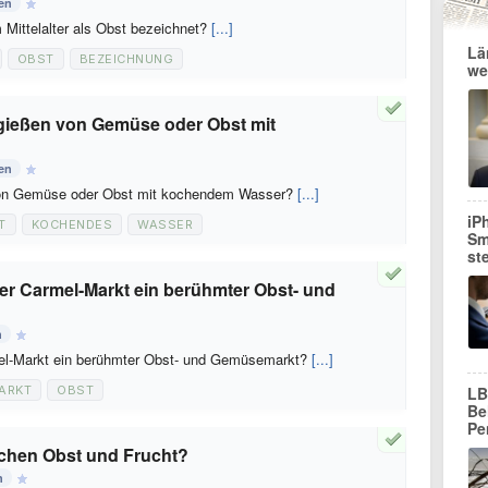
en
Mittelalter als Obst bezeichnet?
[...]
Lä
OBST
BEZEICHNUNG
we
ießen von Gemüse oder Obst mit
en
on Gemüse oder Obst mit kochendem Wasser?
[...]
iP
T
KOCHENDES
WASSER
Sm
st
t der Carmel-Markt ein berühmter Obst- und
n
armel-Markt ein berühmter Obst- und Gemüsemarkt?
[...]
ARKT
OBST
LB
Be
Pe
schen Obst und Frucht?
n