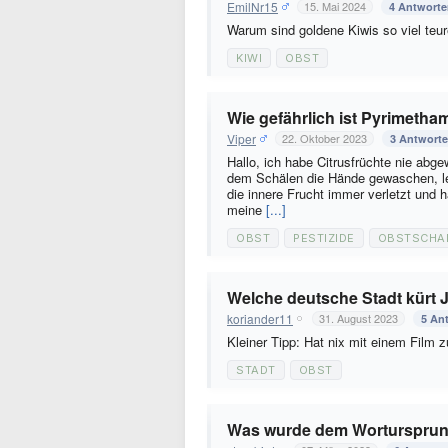
EmilNr15
15. Mai 2024
4 Antwort
Warum sind goldene Kiwis so viel teu
KIWI
OBST
Wie gefährlich ist Pyrimetha
Viper
22. Oktober 2023
3 Antwort
Hallo, ich habe Citrusfrüchte nie abg
dem Schälen die Hände gewaschen, le
die innere Frucht immer verletzt und 
meine
[...]
OBST
PESTIZIDE
OBSTSCHA
Welche deutsche Stadt kürt J
koriander11
31. August 2023
5 An
Kleiner Tipp: Hat nix mit einem Film 
STADT
OBST
Was wurde dem Wortursprung 