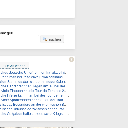
hbegriff
suchen
ueste Antworten
Welches deutsche Unternehmen hat aktuell die höchste Marktkapitalisierung?
kann man bei käse eiweiß von schimmel unterscheiden?
Stammersdorf wurde ein neuer österreichischer Temperaturrekord gemessen. Wie hoch war die Temperatur?
adfahrerinnen liegen aktuell bei der Tour de Femmes in der Gesamtwertung auf den ersten 3 Plåtzen?
 viele Etappen hat die Tour de Femmes 2026?
he Preise kann man bei der Tour de Femmes 2026 gewinnen?
viele Sportlerinnen nehmen an der Tour de Femmes teil?
ist das Besondere an der chemischen Bezeichnung für Titin?
 der Unterschied zwischen der deutschen Kriegsmarine im 2. Weltkrieg und der Naziflotte?
 Aufgaben hatte die deutsche Kriegsmarine im 2. Weltkrieg im Schwarzen Meer?