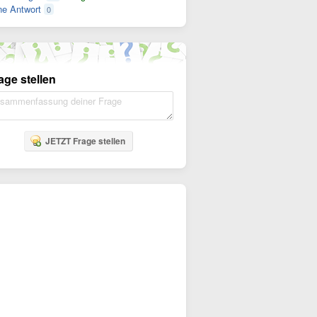
e Antwort
0
age stellen
JETZT Frage stellen