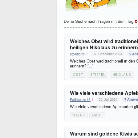
o
Deine Suche nach Fragen mit dem Tag
Welches Obst wird traditionel
heiligen Nikolaus zu erinner
storabird
07. Dezember 2024
2 An
Welches Obst wird traditionell in den 
erinnern?
[...]
OBST
STIEFEL
NIKOLAUS
Wie viele verschiedene Apfel
Falbkatze18
05. Juli 2024
7 Antwo
Wie viele verschiedene Apfelsorten g
NATUR
OBST
Warum sind goldene Kiwis so 