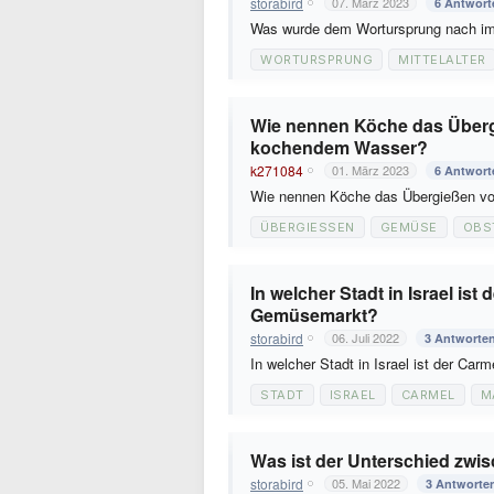
storabird
07. März 2023
6 Antwort
Was wurde dem Wortursprung nach im 
WORTURSPRUNG
MITTELALTER
Wie nennen Köche das Überg
kochendem Wasser?
k271084
01. März 2023
6 Antwort
Wie nennen Köche das Übergießen v
ÜBERGIESSEN
GEMÜSE
OBS
In welcher Stadt in Israel is
Gemüsemarkt?
storabird
06. Juli 2022
3 Antworte
In welcher Stadt in Israel ist der C
STADT
ISRAEL
CARMEL
M
Was ist der Unterschied zwi
storabird
05. Mai 2022
3 Antworte