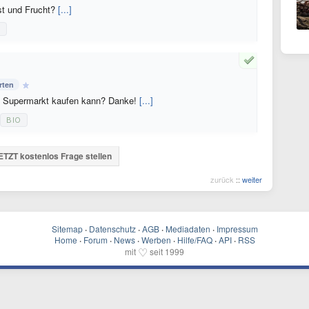
st und Frucht?
[...]
T
rten
im Supermarkt kaufen kann? Danke!
[...]
BIO
ETZT kostenlos Frage stellen
zurück
::
weiter
Sitemap
·
Datenschutz
·
AGB
·
Mediadaten
·
Impressum
Home
·
Forum
·
News
·
Werben
·
Hilfe/FAQ
·
API
·
RSS
♡
mit
seit 1999