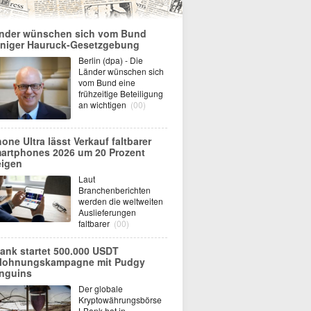
nder wünschen sich vom Bund
niger Hauruck-Gesetzgebung
Berlin (dpa) - Die
Länder wünschen sich
vom Bund eine
frühzeitige Beteiligung
an wichtigen
(00)
hone Ultra lässt Verkauf faltbarer
artphones 2026 um 20 Prozent
eigen
Laut
Branchenberichten
werden die weltweiten
Auslieferungen
faltbarer
(00)
ank startet 500.000 USDT
lohnungskampagne mit Pudgy
nguins
Der globale
Kryptowährungsbörse
LBank hat in