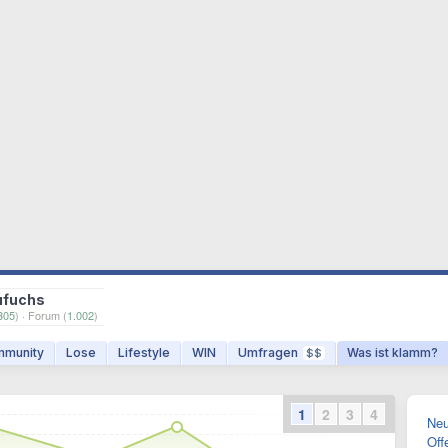
ufuchs
305
) · Forum (
1.002
)
munity
Lose
Lifestyle
WIN
Umfragen
Was ist klamm?
$$
1
2
3
4
Neu
Off