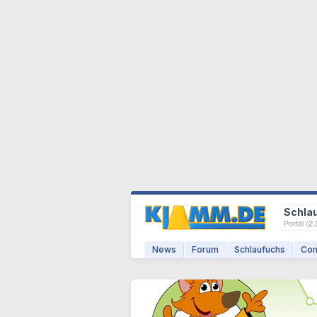
Schla
Portal (
2.
News
Forum
Schlaufuchs
Com