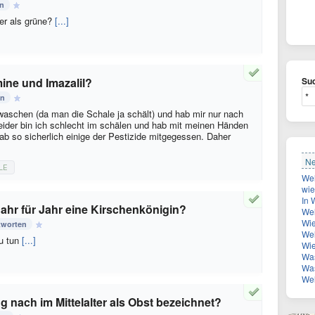
en
rer als grüne?
[...]
mine und Imazalil?
Suc
en
ewaschen (da man die Schale ja schält) und hab mir nur nach
ider bin ich schlecht im schälen und hab mit meinen Händen
hab so sicherlich einige der Pestizide mitgegessen. Daher
Ne
LE
wie 
In Wien-
ahr für Jahr eine Kirschenkönigin?
Welche R
Wie
tworten
Welc
zu tun
[...]
Wie 
Was 
Was ist
Welche
nach im Mittelalter als Obst bezeichnet?