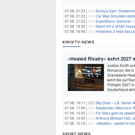
07.08. 21:23 |
(00)
Serious Sam: Shatterver
07.08. 21:23 |
(00)
Car Was Simulator starte
07.08. 21:22 |
(00)
Expeditions: Samurai – 
07.08. 19:30 |
(00)
Silent Hill 2 erhält ne
07.08. 18:59 |
(00)
Helldivers 2 hebt das L
KINO/TV-NEWS
«Heated Rivalry» kehrt 2027 
Justice Smith und
Romanze, die in
Dramaserie Heate
kehrt die auf R
Frühjahr 2027 in
Deutschland wir
07.08. 19:11 |
(02)
Sky Deal – z.B. Serien 
07.08. 17:00 |
(00)
'September Afternoon'-Re
07.08. 13:35 |
(00)
Für Starz geht es abwär
07.08. 13:00 |
(00)
Anthony Michael Hall: J
07.08. 12:15 |
(00)
«Madden» startet im N
SPORT-NEWS