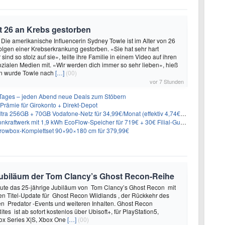
t 26 an Krebs gestorben
 Die amerikanische Influencerin Sydney Towle ist im Alter von 26
lgen einer Krebserkrankung gestorben. «Sie hat sehr hart
sind so stolz auf sie», teilte ihre Familie in einem Video auf ihren
sozialen Medien mit. «Wir werden dich immer so sehr lieben», hieß
n wurde Towle nach
[…]
(00)
vor 7 Stunden
ages – jeden Abend neue Deals zum Stöbern
rämie für Girokonto + Direkt-Depot
 256GB + 70GB Vodafone-Netz für 34,99€/Monat (effektiv 4,74€/Monat)
aftwerk mit 1,9 kWh EcoFlow-Speicher für 719€ + 30€ Filial-Gutschein
rowbox-Komplettset 90×90×180 cm für 379,99€
e Jubiläum der Tom Clancy’s Ghost Recon-Reihe
heute das 25-jährige Jubiläum von Tom Clancy’s Ghost Recon mit
n Titel-Update für Ghost Recon Wildlands , der Rückkehr des
en Predator -Events und weiteren Inhalten. Ghost Recon
ites ist ab sofort kostenlos über Ubisoft+, für PlayStation5,
box Series X|S, Xbox One
[…]
(00)