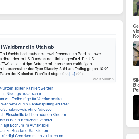
Ce
vi
Ko
i Waldbrand in Utah ab
- Ein Löschhubschrauber mit zwei Personen an Bord ist unweit
Waldbrandes im US-Bundesstaat Utah abgestürzt. Die US-
(FAA) teilte auf dpa-Anfrage mit, dass nach vorläufigen
in Hubschrauber des Typs Sikorsky-S-64 am Freitag gegen 10.00
m Raum der Kleinstadt Richfield abgestürzt
[…]
(00)
vor 3 Minuten
Si
Bl
-Katzen sollten kastriert werden
Pe
mit Niedrigwasser scharf
um will Freibeträge für Vereine senken
Witwenrente durch Rentensplitting ersetzen
 Personalausweis ohne Adresse
ch Einschnitte bei behinderten Kindern
se in Berlin-Kreuzberg verletzt
chlägt Bochum im Auftaktspiel
setz zu Russland-Sanktionen
ündigt Grenzkontrollen zu Italien an