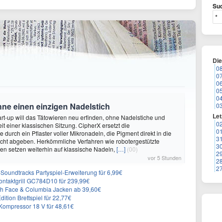
Suc
Di
0
0
0
0
0
hne einen einzigen Nadelstich
0
Let
rt-up will das Tätowieren neu erfinden, ohne Nadelstiche und
0
it einer klassischen Sitzung. CipherX ersetzt die
0
durch ein Pflaster voller Mikronadeln, die Pigment direkt in die
3
cht abgeben. Herkömmliche Verfahren wie robotergestützte
3
n setzen weiterhin auf klassische Nadeln,
[…]
(00)
2
vor 5 Stunden
2
2
n-Soundtracks Partyspiel-Erweiterung für 6,99€
 Kontaktgrill GC784D10 für 239,99€
rth Face & Columbia Jacken ab 39,60€
ition Brettspiel für 22,77€
ompressor 18 V für 48,61€