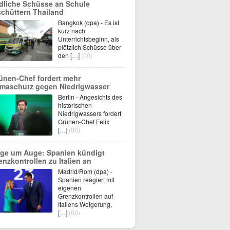
dliche Schüsse an Schule
schüttern Thailand
Bangkok (dpa) - Es ist
kurz nach
Unterrichtsbeginn, als
plötzlich Schüsse über
den
[…]
(00)
ünen-Chef fordert mehr
imaschutz gegen Niedrigwasser
Berlin - Angesichts des
historischen
Niedrigwassers fordert
Grünen-Chef Felix
[…]
(00)
ge um Auge: Spanien kündigt
enzkontrollen zu Italien an
Madrid/Rom (dpa) -
Spanien reagiert mit
eigenen
Grenzkontrollen auf
Italiens Weigerung,
[…]
(00)