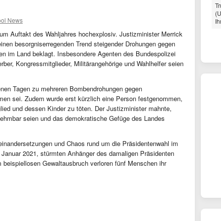
Tr
(U
ool News
Ih
um Auftakt des Wahljahres hochexplosiv. Justizminister Merrick
 einen besorgniserregenden Trend steigender Drohungen gegen
nen im Land beklagt. Insbesondere Agenten des Bundespolizei
rber, Kongressmitglieder, Militärangehörige und Wahlhelfer seien
ngenen Tagen zu mehreren Bombendrohungen gegen
en sei. Zudem wurde erst kürzlich eine Person festgenommen,
glied und dessen Kinder zu töten. Der Justizminister mahnte,
nehmbar seien und das demokratische Gefüge des Landes
einandersetzungen und Chaos rund um die Präsidentenwahl im
. Januar 2021, stürmten Anhänger des damaligen Präsidenten
 beispiellosen Gewaltausbruch verloren fünf Menschen ihr