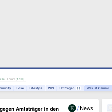
496
) · Forum (
1.100
)
munity
Lose
Lifestyle
WIN
Umfragen
Was ist klamm?
$$
egen Amtsträger in den