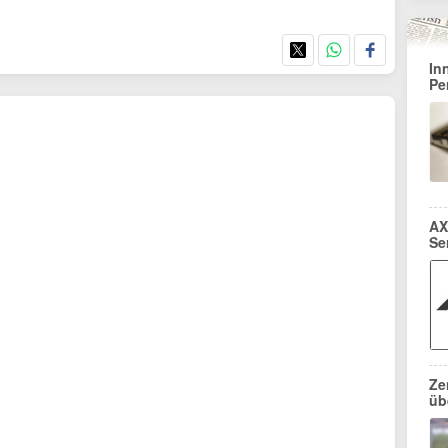
In
Pe
AX
Se
Ze
üb