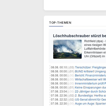
TOP-THEMEN
Löschhubschrauber stürzt be
Richfield (dpa) 
eines riesigen 
Luftfahrtbehörde 
Erkenntnissen e
Uhr (Ortszeit) i
08.08. 00:10 |
(03)
Tierschützer: Freigänger
08.08. 00:00 |
(01)
BUND kritisiert Umgang 
08.08. 00:00 |
(00)
Bericht: Finanzministeri
08.08. 00:00 |
(00)
Wirtschaftsweiser will 
08.08. 00:00 |
(00)
Innenministerium prüft
08.08. 00:00 |
(01)
Keine Einsparungen dur
07.08. 23:04 |
(00)
22-Jähriger durch Schüs
07.08. 22:36 |
(02)
2. Bundesliga: Hertha s
07.08. 22:32 |
(02)
US-Senat stimmt für Ge
07.08. 22:30 |
(00)
Auge um Auge: Spanien k