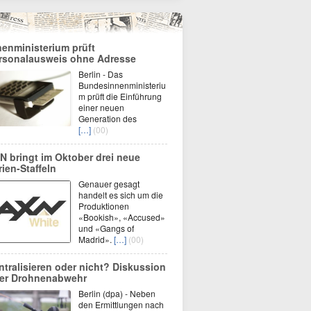
nenministerium prüft
rsonalausweis ohne Adresse
Berlin - Das
Bundesinnenministeriu
m prüft die Einführung
einer neuen
Generation des
[…]
(00)
N bringt im Oktober drei neue
rien-Staffeln
Genauer gesagt
handelt es sich um die
Produktionen
«Bookish», «Accused»
und «Gangs of
Madrid».
[…]
(00)
ntralisieren oder nicht? Diskussion
er Drohnenabwehr
Berlin (dpa) - Neben
den Ermittlungen nach