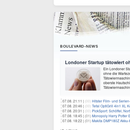
BOULEVARD-NEWS
Londoner Startup tätowiert o
Ein Londoner Sta
ohne die Warteze
Tätowiermaschine 
oberste Hautschi
Tätowiermaschine
07.08. 21:11 |
(00)
Hitster Film- und Serie
07.08. 20:46 |
(00)
Tefal OptiGrill 4in1 XL
07.08. 20:31 |
(00)
PickSport: Schöffel, No
07.08. 18:45 |
(01)
Monopoly Harry Potter Ed
07.08. 18:22 |
(01)
Makita DMP180Z Akku-K