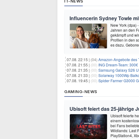
IT-NEWS
Influencerin Sydney Towle mi
New York (dpa) -
Jahren an den Fo
gekämpft und wir 
Profilen in den 
es dazu. Gebore
07.08. 22:15 |
(04)
Amazon-Angebote des T
07.08. 21:55 |
(00)
ING Dream-Team: 300€ P
07.08. 21:35 |
(00)
Samsung Galaxy S26 Ultra
07.08. 21:33 |
(00)
Solarway 1000Wp Balkonkr
07.08. 19:45 |
(00)
Spider Farmer G3000 G
GAMING-NEWS
Ubisoft feiert das 25-jährig
Ubisoft feierte 
einem kostenlose
bei Fans beliebt
Wildlands: Last R
PlayStation4, X