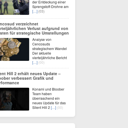
der Entdeckung einer
Sprengstoff-Drohne am
[…]
(03)
ncosud verzeichnet
erteljährlichen Verlust aufgrund von
sten für strategische Umstellungen
Analyse von
Cencosuds
strategischem Wandel
Der aktuelle
vierteljährliche Bericht
[…]
(00)
lent Hill 2 erhält neues Update –
oober verbessert Grafik und
rformance
Konami und Bloober
Team haben
überraschend ein
neues Update für das
Silent Hill 2
[…]
(00)