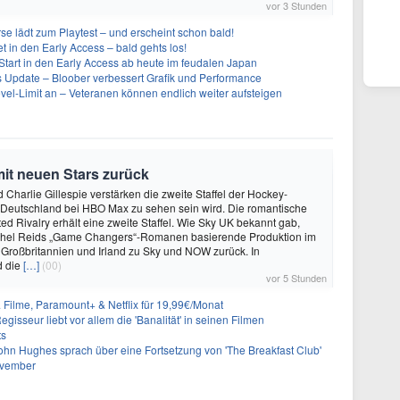
vor 3 Stunden
se lädt zum Playtest – und erscheint schon bald!
t in den Early Access – bald gehts los!
Start in den Early Access ab heute im feudalen Japan
ues Update – Bloober verbessert Grafik und Performance
evel-Limit an – Veteranen können endlich weiter aufsteigen
mit neuen Stars zurück
 Charlie Gillespie verstärken die zweite Staffel der Hockey-
 Deutschland bei HBO Max zu sehen sein wird. Die romantische
d Rivalry erhält eine zweite Staffel. Wie Sky UK bekannt gab,
achel Reids „Game Changers“-Romanen basierende Produktion im
 Großbritannien und Irland zu Sky und NOW zurück. In
d die
[…]
(00)
vor 5 Stunden
& Filme, Paramount+ & Netflix für 19,99€/Monat
gisseur liebt vor allem die 'Banalität' in seinen Filmen
ts
ohn Hughes sprach über eine Fortsetzung von 'The Breakfast Club'
ovember