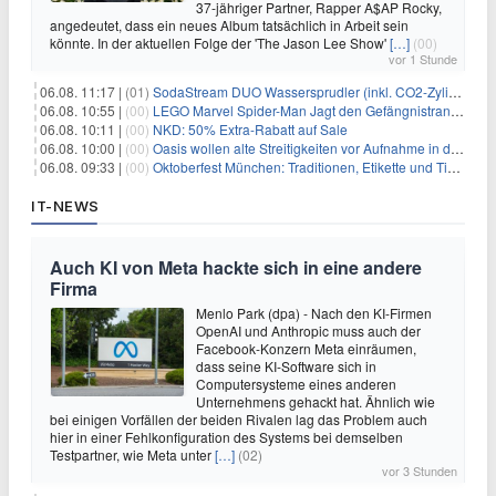
37-jähriger Partner, Rapper A$AP Rocky,
angedeutet, dass ein neues Album tatsächlich in Arbeit sein
könnte. In der aktuellen Folge der 'The Jason Lee Show'
[…]
(00)
vor 1 Stunde
06.08. 11:17 |
(01)
SodaStream DUO Wassersprudler (inkl. CO2-Zylinder) für 94€
06.08. 10:55 |
(00)
LEGO Marvel Spider-Man Jagt den Gefängnistransporter (76349) für 32,99€
06.08. 10:11 |
(00)
NKD: 50% Extra-Rabatt auf Sale
06.08. 10:00 |
(00)
Oasis wollen alte Streitigkeiten vor Aufnahme in die Rock and Roll Hall of Fame begraben
06.08. 09:33 |
(00)
Oktoberfest München: Traditionen, Etikette und Tipps für Gäste aus dem In- und Ausland
IT-NEWS
Auch KI von Meta hackte sich in eine andere
Firma
Menlo Park (dpa) - Nach den KI-Firmen
OpenAI und Anthropic muss auch der
Facebook-Konzern Meta einräumen,
dass seine KI-Software sich in
Computersysteme eines anderen
Unternehmens gehackt hat. Ähnlich wie
bei einigen Vorfällen der beiden Rivalen lag das Problem auch
hier in einer Fehlkonfiguration des Systems bei demselben
Testpartner, wie Meta unter
[…]
(02)
vor 3 Stunden