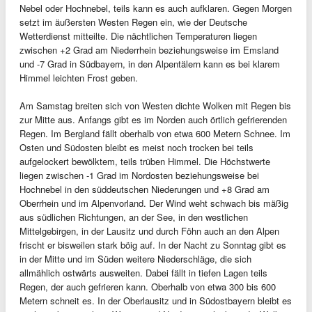
Nebel oder Hochnebel, teils kann es auch aufklaren. Gegen Morgen
setzt im äußersten Westen Regen ein, wie der Deutsche
Wetterdienst mitteilte. Die nächtlichen Temperaturen liegen
zwischen +2 Grad am Niederrhein beziehungsweise im Emsland
und -7 Grad in Südbayern, in den Alpentälern kann es bei klarem
Himmel leichten Frost geben.
Am Samstag breiten sich von Westen dichte Wolken mit Regen bis
zur Mitte aus. Anfangs gibt es im Norden auch örtlich gefrierenden
Regen. Im Bergland fällt oberhalb von etwa 600 Metern Schnee. Im
Osten und Südosten bleibt es meist noch trocken bei teils
aufgelockert bewölktem, teils trüben Himmel. Die Höchstwerte
liegen zwischen -1 Grad im Nordosten beziehungsweise bei
Hochnebel in den süddeutschen Niederungen und +8 Grad am
Oberrhein und im Alpenvorland. Der Wind weht schwach bis mäßig
aus südlichen Richtungen, an der See, in den westlichen
Mittelgebirgen, in der Lausitz und durch Föhn auch an den Alpen
frischt er bisweilen stark böig auf. In der Nacht zu Sonntag gibt es
in der Mitte und im Süden weitere Niederschläge, die sich
allmählich ostwärts ausweiten. Dabei fällt in tiefen Lagen teils
Regen, der auch gefrieren kann. Oberhalb von etwa 300 bis 600
Metern schneit es. In der Oberlausitz und in Südostbayern bleibt es