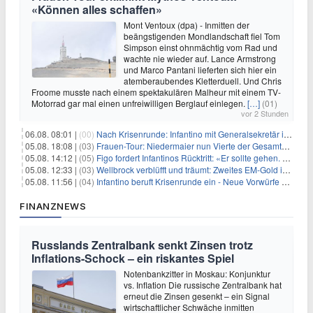
«Können alles schaffen»
Mont Ventoux (dpa) - Inmitten der
beängstigenden Mondlandschaft fiel Tom
Simpson einst ohnmächtig vom Rad und
wachte nie wieder auf. Lance Armstrong
und Marco Pantani lieferten sich hier ein
atemberaubendes Kletterduell. Und Chris
Froome musste nach einem spektakulären Malheur mit einem TV-
Motorrad gar mal einen unfreiwilligen Berglauf einlegen.
[…]
(01)
vor 2 Stunden
06.08. 08:01 |
(00)
Nach Krisenrunde: Infantino mit Generalsekretär im Stadion
05.08. 18:08 |
(03)
Frauen-Tour: Niedermaier nun Vierte der Gesamtwertung
05.08. 14:12 |
(05)
Figo fordert Infantinos Rücktritt: «Er sollte gehen. Jetzt»
05.08. 12:33 |
(03)
Wellbrock verblüfft und träumt: Zweites EM-Gold in Paris
05.08. 11:56 |
(04)
Infantino beruft Krisenrunde ein - Neue Vorwürfe gegen FIFA
FINANZNEWS
Russlands Zentralbank senkt Zinsen trotz
Inflations-Schock – ein riskantes Spiel
Notenbankzitter in Moskau: Konjunktur
vs. Inflation Die russische Zentralbank hat
erneut die Zinsen gesenkt – ein Signal
wirtschaftlicher Schwäche inmitten