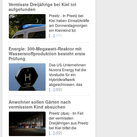
Vermisste Dreijährige bei Kiel tot
aufgefunden
Preetz - In Preetz bei
Kiel haben Einsatzkräfte
am Donnerstagmorgen
ein Kleinkind tot
[…]
(00)
Energie: 300-Megawatt-Reaktor mit
Wasserstoffproduktion besteht erste
Prüfung
Das US-Unternehmen
Nuvora Energy hat die
Vorstudie für ein
Hybridkraftwerk
abgeschlossen, das
[…]
(02)
Anwohner sollen Gärten nach
vermisstem Kind absuchen
Preetz (dpa) - Im Fall
der vermissten
Dreijährigen aus Preetz
bei Kiel bittet die
[…]
(02)