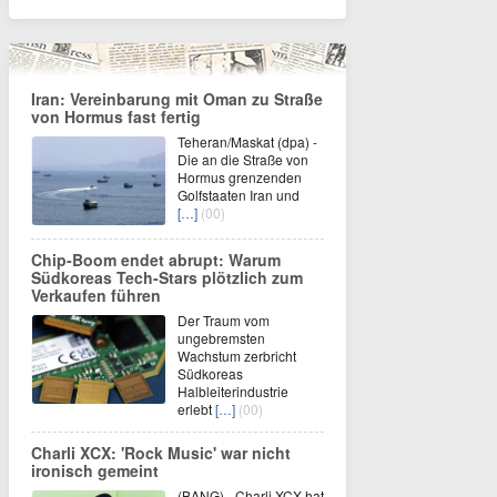
Iran: Vereinbarung mit Oman zu Straße
von Hormus fast fertig
Teheran/Maskat (dpa) -
Die an die Straße von
Hormus grenzenden
Golfstaaten Iran und
[…]
(00)
Chip-Boom endet abrupt: Warum
Südkoreas Tech-Stars plötzlich zum
Verkaufen führen
Der Traum vom
ungebremsten
Wachstum zerbricht
Südkoreas
Halbleiterindustrie
erlebt
[…]
(00)
Charli XCX: 'Rock Music' war nicht
ironisch gemeint
(BANG) - Charli XCX hat