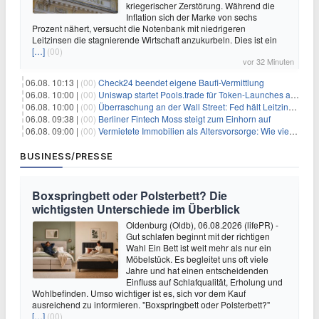
kriegerischer Zerstörung. Während die
Inflation sich der Marke von sechs
Prozent nähert, versucht die Notenbank mit niedrigeren
Leitzinsen die stagnierende Wirtschaft anzukurbeln. Dies ist ein
[…]
(00)
vor 32 Minuten
06.08. 10:13 |
(00)
Check24 beendet eigene Baufi-Vermittlung
06.08. 10:00 |
(00)
Uniswap startet Pools.trade für Token-Launches auf Robinhood Chain
06.08. 10:00 |
(00)
Überraschung an der Wall Street: Fed hält Leitzins fest – aber Warsh sendet klares Signal
06.08. 09:38 |
(00)
Berliner Fintech Moss steigt zum Einhorn auf
06.08. 09:00 |
(00)
Vermietete Immobilien als Altersvorsorge: Wie viel Rendite Vermieter wirklich verdienen
BUSINESS/PRESSE
Boxspringbett oder Polsterbett? Die
wichtigsten Unterschiede im Überblick
Oldenburg (Oldb), 06.08.2026 (lifePR) -
Gut schlafen beginnt mit der richtigen
Wahl Ein Bett ist weit mehr als nur ein
Möbelstück. Es begleitet uns oft viele
Jahre und hat einen entscheidenden
Einfluss auf Schlafqualität, Erholung und
Wohlbefinden. Umso wichtiger ist es, sich vor dem Kauf
ausreichend zu informieren. "Boxspringbett oder Polsterbett?"
[…]
(00)