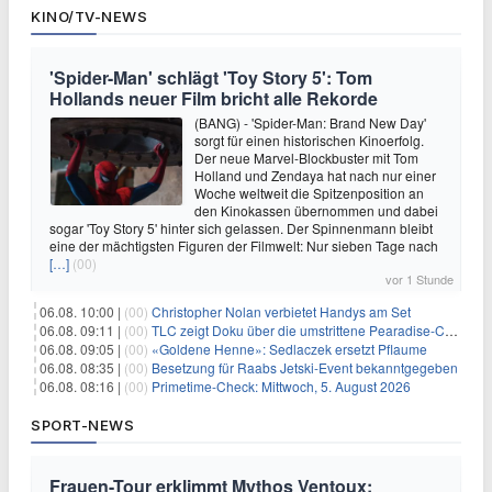
KINO/TV-NEWS
'Spider-Man' schlägt 'Toy Story 5': Tom
Hollands neuer Film bricht alle Rekorde
(BANG) - 'Spider-Man: Brand New Day'
sorgt für einen historischen Kinoerfolg.
Der neue Marvel-Blockbuster mit Tom
Holland und Zendaya hat nach nur einer
Woche weltweit die Spitzenposition an
den Kinokassen übernommen und dabei
sogar 'Toy Story 5' hinter sich gelassen. Der Spinnenmann bleibt
eine der mächtigsten Figuren der Filmwelt: Nur sieben Tage nach
[…]
(00)
vor 1 Stunde
06.08. 10:00 |
(00)
Christopher Nolan verbietet Handys am Set
06.08. 09:11 |
(00)
TLC zeigt Doku über die umstrittene Pearadise-Community
06.08. 09:05 |
(00)
«Goldene Henne»: Sedlaczek ersetzt Pflaume
06.08. 08:35 |
(00)
Besetzung für Raabs Jetski-Event bekanntgegeben
06.08. 08:16 |
(00)
Primetime-Check: Mittwoch, 5. August 2026
SPORT-NEWS
Frauen-Tour erklimmt Mythos Ventoux: