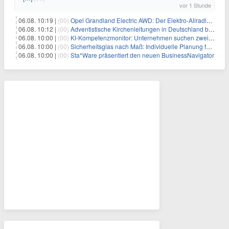
vor 1 Stunde
06.08. 10:19 |
(00)
Opel Grandland Electric AWD: Der Elektro-Allradler als zugkräftiges Wohnwagen-Gespann
06.08. 10:12 |
(00)
Adventistische Kirchenleitungen in Deutschland bekräftigen ihre „Stellungnahme zur gesellschaftlichen Situation“
06.08. 10:00 |
(00)
KI-Kompetenzmonitor: Unternehmen suchen zwei Drittel mehr KI-Experten
06.08. 10:00 |
(00)
Sicherheitsglas nach Maß: Individuelle Planung für anspruchsvolle Sicherheitsanforderungen
06.08. 10:00 |
(00)
Sta*Ware präsentiert den neuen BusinessNavigator