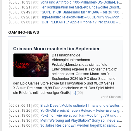
06.08. 10:33 |
(00)
Volta und Anthropic: 100-Milliarden-US-Dollar-Deal für KI-Rechenleistung
06.08. 10:21 |
(00)
Fehlkonfiguration bei Meta-KI: Ungewollter Zugriff auf fremde Systeme
06.08. 09:49 |
(00)
*SUPER* OK! Jahresabo für 101,60€ + bis zu 100€ Prämie
06.08. 09:26 |
(01)
High-Mobile: Telekom-Netz – 30GB für 9,99€/Monat / 80GB für 12,49€/Monat / 100GB für 19,99€/Monat (auch mtl. kündbar)
06.08. 09:03 |
(00)
*DOPPELKARTE* Apple iPhone 17 Pro 256GB + 80€ Online Bonus + 50GB 5G + Alles-Flat im Telekom-Netz für 44,94€/Monat – eff. 4,40€/Monat
GAMING-NEWS
Crimson Moon erscheint im September
Das unabhängige
Videospielunternehmen
ProbablyMonsters, das sich auf die
Entwicklung eigener IPs konzentriert, gibt
bekannt, dass Crimson Moon am 01.
September 2026 für PC über Steam und
den Epic Games Store sowie für PlayStation 5 und XBOX Series
X|S zum Preis von 19,99 Euro erscheinen wird. Das Spiel bietet
ein Erlebnis mit hochwertiger Grafik
[…]
(00)
vor 5 Stunden
06.08. 06:11 |
(00)
Black Desert Mobile optimiert Inhalte und erweitert Treasure Access
05.08. 19:26 |
(00)
Yu‑Gi‑Oh! erreicht neuen Rekord – Feier‑Events gestartet
05.08. 19:00 |
(00)
Pokémon wie nie zuvor: Fan-Mod bringt VR und Ego-Perspektive nach Kanto
05.08. 18:30 |
(00)
Mehr Werbung auf PlayStation? Sony soll neue Einnahmequellen prüfen
05.08. 18:00 |
(00)
30 Jahre Resident Evil werden begehbar, samt „lebensgroßem Leon“