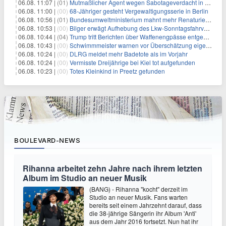
06.08. 11:07 |
(01)
Mutmaßlicher Agent wegen Sabotageverdacht in Thüringen festgenommen
06.08. 11:00 |
(00)
68-Jähriger gesteht Vergewaltigungsserie in Berlin
06.08. 10:56 |
(01)
Bundesumweltministerium mahnt mehr Renaturierung an
06.08. 10:53 |
(00)
Bilger erwägt Aufhebung des Lkw-Sonntagsfahrverbots
06.08. 10:44 |
(04)
Trump tritt Berichten über Waffenengpässe entgegen und droht
06.08. 10:43 |
(00)
Schwimmmeister warnen vor Überschätzung eigener Fähigkeiten
06.08. 10:24 |
(00)
DLRG meldet mehr Badetote als im Vorjahr
06.08. 10:24 |
(00)
Vermisste Dreijährige bei Kiel tot aufgefunden
06.08. 10:23 |
(00)
Totes Kleinkind in Preetz gefunden
BOULEVARD-NEWS
Rihanna arbeitet zehn Jahre nach ihrem letzten
Album im Studio an neuer Musik
(BANG) - Rihanna "kocht" derzeit im
Studio an neuer Musik. Fans warten
bereits seit einem Jahrzehnt darauf, dass
die 38-jährige Sängerin ihr Album 'Anti'
aus dem Jahr 2016 fortsetzt. Nun hat ihr