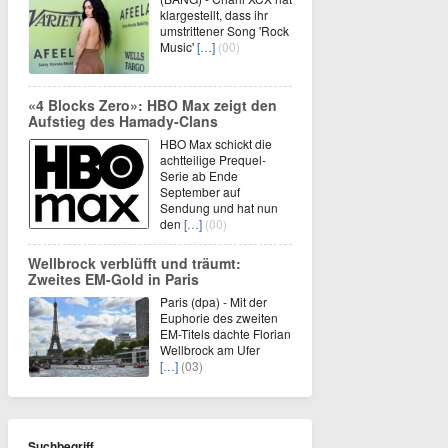
klargestellt, dass ihr
umstrittener Song 'Rock
Music'
[…]
(00)
«4 Blocks Zero»: HBO Max zeigt den
Aufstieg des Hamady-Clans
HBO Max schickt die
achtteilige Prequel-
Serie ab Ende
September auf
Sendung und hat nun
den
[…]
(00)
Wellbrock verblüfft und träumt:
Zweites EM-Gold in Paris
Paris (dpa) - Mit der
Euphorie des zweiten
EM-Titels dachte Florian
Wellbrock am Ufer
[…]
(03)
Suchbegriff