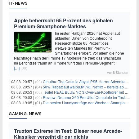
IT-NEWS
Apple beherrscht 65 Prozent des globalen
Premium-Smartphone-Marktes
Im ersten Halbjahr 2026 hat Apple laut
aktuellen Daten von Counterpoint
Research stolze 65 Prozent des
weltweiten Marktes für Premium-
Smartphones erobert. Vor allem die hohe
Nachfrage nach der iPhone 17 Modellreihe trieb das Wachstum
im Berichtszeitraum an. iPhone führt das Premium-Segment
[…]
(00)
vor 8 Stunden
08.08. 20:57 |
(00)
Cthulhu: The Cosmic Abyss PS5-Horror-Adventure für 27,99€
08.08. 20:57 |
(04)
50% Rabatt auf waipu.tv inkl. Netflix – bereits ab 9€/Monat (statt 17,99€)
08.08. 20:53 |
(00)
Teufel REAL BLUE NC 3 Over-Ear-Kopfhörer mit ANC für 149,99€
08.08. 20:03 |
(00)
Review: Dreame X60 Pro Ultra Complete im Test: 42.000 Pa, 100 °C Moppwäsche & erstaunlich viel Technik in nur 8,9 cm Höhe
08.08. 19:05 |
(01)
Die besten Handyverträge der Woche – Smartphone-Tarife & SIM-Only im Überblick
GAMING-NEWS
Truxton Extreme im Test: Dieser neue Arcade-
Klassiker verzeiht dir gar nichts