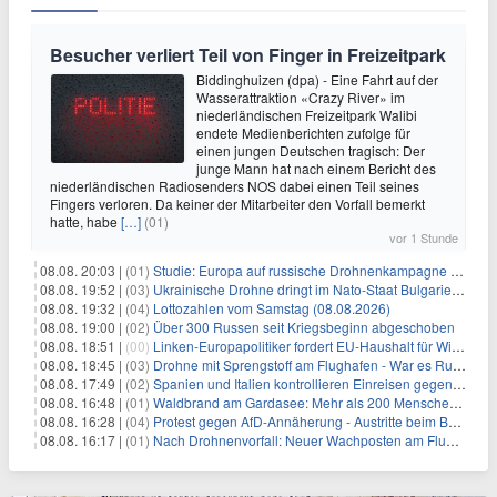
Besucher verliert Teil von Finger in Freizeitpark
Biddinghuizen (dpa) - Eine Fahrt auf der
Wasserattraktion «Crazy River» im
niederländischen Freizeitpark Walibi
endete Medienberichten zufolge für
einen jungen Deutschen tragisch: Der
junge Mann hat nach einem Bericht des
niederländischen Radiosenders NOS dabei einen Teil seines
Fingers verloren. Da keiner der Mitarbeiter den Vorfall bemerkt
hatte, habe
[…]
(01)
vor 1 Stunde
08.08. 20:03 |
(01)
Studie: Europa auf russische Drohnenkampagne unzureichend vorbereitet
08.08. 19:52 |
(03)
Ukrainische Drohne dringt im Nato-Staat Bulgarien ein
08.08. 19:32 |
(04)
Lottozahlen vom Samstag (08.08.2026)
08.08. 19:00 |
(02)
Über 300 Russen seit Kriegsbeginn abgeschoben
08.08. 18:51 |
(00)
Linken-Europapolitiker fordert EU-Haushalt für Wirtschaftsumbau
08.08. 18:45 |
(03)
Drohne mit Sprengstoff am Flughafen - War es Russland?
08.08. 17:49 |
(02)
Spanien und Italien kontrollieren Einreisen gegenseitig
08.08. 16:48 |
(01)
Waldbrand am Gardasee: Mehr als 200 Menschen evakuiert
08.08. 16:28 |
(04)
Protest gegen AfD-Annäherung - Austritte beim BSW Sachsen-Anhalt
08.08. 16:17 |
(01)
Nach Drohnenvorfall: Neuer Wachposten am Flughafen