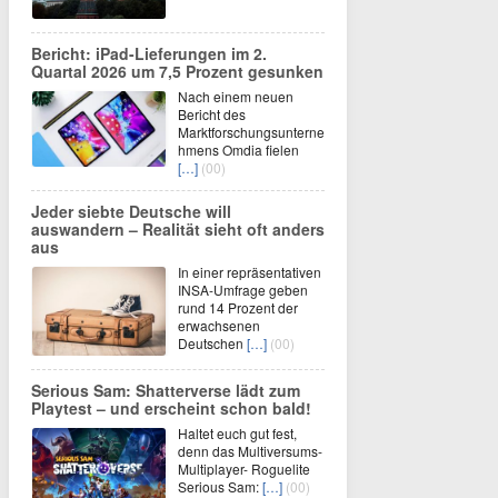
Bericht: iPad-Lieferungen im 2.
Quartal 2026 um 7,5 Prozent gesunken
Nach einem neuen
Bericht des
Marktforschungsunterne
hmens Omdia fielen
[…]
(00)
Jeder siebte Deutsche will
auswandern – Realität sieht oft anders
aus
In einer repräsentativen
INSA-Umfrage geben
rund 14 Prozent der
erwachsenen
Deutschen
[…]
(00)
Serious Sam: Shatterverse lädt zum
Playtest – und erscheint schon bald!
Haltet euch gut fest,
denn das Multiversums-
Multiplayer- Roguelite
Serious Sam:
[…]
(00)