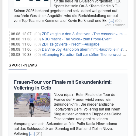
für die neue NFL-Saison vorgestellt. FOX
Sports hat sein On-Air-Team für die NFL-
Saison 2026 bekannt gegeben und setzt dabei weitgehend auf
bewährte Gesichter. Angeführt wird die Berichterstattung erneut
vom Top-Team um Kommentator Kevin Burkhardt und Ex-
[…]
(00)
vor 9 Stunden
08.08. 12:07 |
(00)
ZDF zeigt nur den Auftakt von «The Assassin» im Fernsehen
08.08. 11:38 |
(00)
NBC macht «The Voice» zum Promi-Event
08.08. 11:06 |
(00)
ZDF zeigt vierte «Precht»-Ausgabe
08.08. 11:00 |
(00)
Da'Vine Joy Randolph übernimmt Hauptrolle in starbesetzter schwarzer Komödie
08.08. 10:38 |
(00)
«Camping Paradis» lädt zur süßen Themenwoche ein
SPORT-NEWS
Frauen-Tour vor Finale mit Sekundenkrimi:
Vollering in Gelb
Nizza (dpa) - Beim Finale der Tour de
France der Frauen winkt erneut ein
Sekundenkrimi. Die niederländische
Topfavoritin Demi Vollering hat mit ihrem
Sieg auf der vorletzten Etappe das Gelbe
Trikot erobert und geht mit einem
Vorsprung von acht Sekunden auf die Polin Kasia Niewiadoma
auf das Schlussstück am Sonntag mit Start und Ziel in Nizza.
Vollering
[…]
(01)