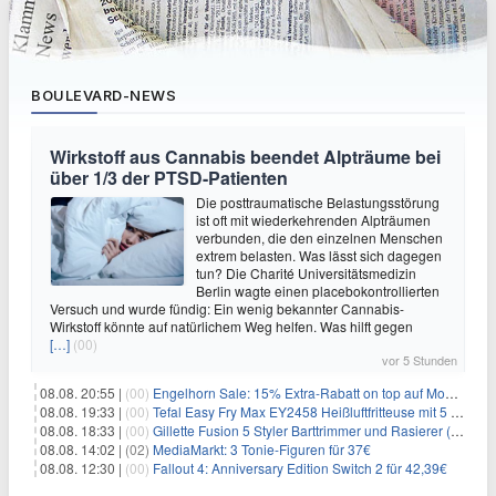
BOULEVARD-NEWS
Wirkstoff aus Cannabis beendet Alpträume bei
über 1/3 der PTSD-Patienten
Die posttraumatische Belastungsstörung
ist oft mit wiederkehrenden Alpträumen
verbunden, die den einzelnen Menschen
extrem belasten. Was lässt sich dagegen
tun? Die Charité Universitätsmedizin
Berlin wagte einen placebokontrollierten
Versuch und wurde fündig: Ein wenig bekannter Cannabis-
Wirkstoff könnte auf natürlichem Weg helfen. Was hilft gegen
[…]
(00)
vor 5 Stunden
08.08. 20:55 |
(00)
Engelhorn Sale: 15% Extra-Rabatt on top auf Mode- und Sport-Artikel
08.08. 19:33 |
(00)
Tefal Easy Fry Max EY2458 Heißluftfritteuse mit 5 Litern für 64,99€
08.08. 18:33 |
(00)
Gillette Fusion 5 Styler Barttrimmer und Rasierer (All in One) für 16€
08.08. 14:02 |
(02)
MediaMarkt: 3 Tonie-Figuren für 37€
08.08. 12:30 |
(00)
Fallout 4: Anniversary Edition Switch 2 für 42,39€