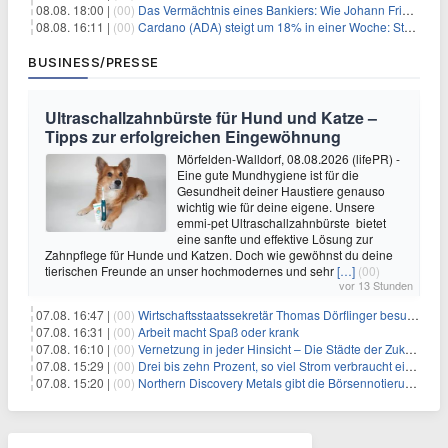
08.08. 18:00 |
(00)
Das Vermächtnis eines Bankiers: Wie Johann Friedrich Städel sein Imperium unsterblich machte
08.08. 16:11 |
(00)
Cardano (ADA) steigt um 18% in einer Woche: Steht ein Kurs von $0,30 bevor?
BUSINESS/PRESSE
Ultraschallzahnbürste für Hund und Katze –
Tipps zur erfolgreichen Eingewöhnung
Mörfelden-Walldorf, 08.08.2026 (lifePR) -
Eine gute Mundhygiene ist für die
Gesundheit deiner Haustiere genauso
wichtig wie für deine eigene. Unsere
emmi-pet Ultraschallzahnbürste bietet
eine sanfte und effektive Lösung zur
Zahnpflege für Hunde und Katzen. Doch wie gewöhnst du deine
tierischen Freunde an unser hochmodernes und sehr
[…]
(00)
vor 13 Stunden
07.08. 16:47 |
(00)
Wirtschaftsstaatssekretär Thomas Dörflinger besucht Handwerksbetrieb im Kammerbezirk Freiburg
07.08. 16:31 |
(00)
Arbeit macht Spaß oder krank
07.08. 16:10 |
(00)
Vernetzung in jeder Hinsicht – Die Städte der Zukunft sind grün-blau
07.08. 15:29 |
(00)
Drei bis zehn Prozent, so viel Strom verbraucht ein Aufzug im Gebäude
07.08. 15:20 |
(00)
Northern Discovery Metals gibt die Börsennotierung an der Frankfurter Wertpapierbörse bekannt