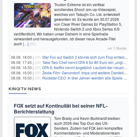
Truxton Extreme ist ein vertikal
scrollendes Shoot-‚em-up-Videospiel,
welches von Tatsujin Co. Ltd. entwickelt
geworden ist. Es wurde am 30.07.2026
von Clear River Games für PlayStation 5,
Nintendo Switch 2 und Xbox Series X/S
veröffentlicht. Wir haben unser Daheim in eine Spielhalle
verwandelt und herausgefunden, ob dieser neue Arcade-Titel
auch
[…]
(00)
vor 1 Stunde
08.08. 18:00 |
(00)
Star Fox auf Switch 2 könnte sich zum Flop entwickeln
08.08. 17:45 |
(00)
Take-Two-Chef nennt GTA 6 für 80 Euro ein „unglaubliches Schnäppchen“
08.08. 16:30 |
(00)
GTA 6: Netflix nennt angeblich Laufzeit der neuen Gameplay-Präsentation
08.08. 16:00 |
(00)
Zelda-Film: Ganondorf, Impa und weitere Darsteller sollen feststehen
08.08. 16:00 |
(00)
Rockstar-CEO: In drei Jahren werden alle Spiele gestreamt
KINO/TV-NEWS
FOX setzt auf Kontinuität bei seiner NFL-
Berichterstattung
Tom Brady und Kevin Burkhardt bleiben
auch 2026 das Top-Duo des US-
Senders. Zudem hat FOX sein komplettes
Kommentatoren- und Moderatorenteam