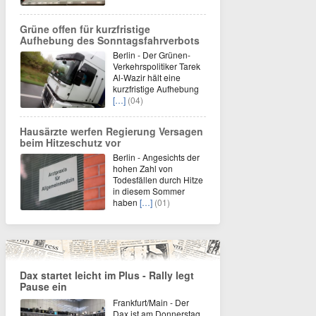
Grüne offen für kurzfristige
Aufhebung des Sonntagsfahrverbots
Berlin - Der Grünen-
Verkehrspolitiker Tarek
Al-Wazir hält eine
kurzfristige Aufhebung
[…]
(04)
Hausärzte werfen Regierung Versagen
beim Hitzeschutz vor
Berlin - Angesichts der
hohen Zahl von
Todesfällen durch Hitze
in diesem Sommer
haben
[…]
(01)
Dax startet leicht im Plus - Rally legt
Pause ein
Frankfurt/Main - Der
Dax ist am Donnerstag