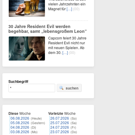
vielen Jahrzehnten ein
Magnet für
[…]
(00)
30 Jahre Resident Evil werden
begehbar, samt „lebensgroßem Leon“
Capcom feiert 30 Jahre
Resident Evil nicht nur
mit neuen Spielen. Ab
dem 30.
[…]
(00)
Suchbegriff
suchen
Diese
Woche
Vorletzte
Woche
06.08.2026
26.07.2026
(Heute)
(So)
05.08.2026
25.07.2026
(Gestern)
(Sa)
04.08.2026
24.07.2026
(Di)
(Fr)
03.08.2026
23.07.2026
(Mo)
(Do)