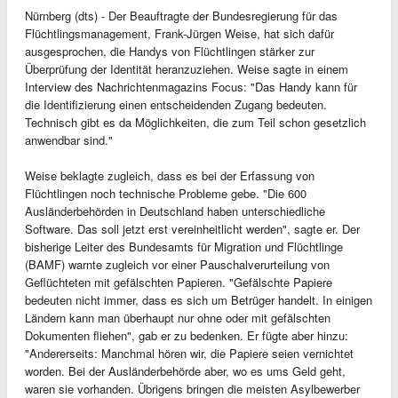
Nürnberg (dts) - Der Beauftragte der Bundesregierung für das
Flüchtlingsmanagement, Frank-Jürgen Weise, hat sich dafür
ausgesprochen, die Handys von Flüchtlingen stärker zur
Überprüfung der Identität heranzuziehen. Weise sagte in einem
Interview des Nachrichtenmagazins Focus: "Das Handy kann für
die Identifizierung einen entscheidenden Zugang bedeuten.
Technisch gibt es da Möglichkeiten, die zum Teil schon gesetzlich
anwendbar sind."
Weise beklagte zugleich, dass es bei der Erfassung von
Flüchtlingen noch technische Probleme gebe. "Die 600
Ausländerbehörden in Deutschland haben unterschiedliche
Software. Das soll jetzt erst vereinheitlicht werden", sagte er. Der
bisherige Leiter des Bundesamts für Migration und Flüchtlinge
(BAMF) warnte zugleich vor einer Pauschalverurteilung von
Geflüchteten mit gefälschten Papieren. "Gefälschte Papiere
bedeuten nicht immer, dass es sich um Betrüger handelt. In einigen
Ländern kann man überhaupt nur ohne oder mit gefälschten
Dokumenten fliehen", gab er zu bedenken. Er fügte aber hinzu:
"Andererseits: Manchmal hören wir, die Papiere seien vernichtet
worden. Bei der Ausländerbehörde aber, wo es ums Geld geht,
waren sie vorhanden. Übrigens bringen die meisten Asylbewerber