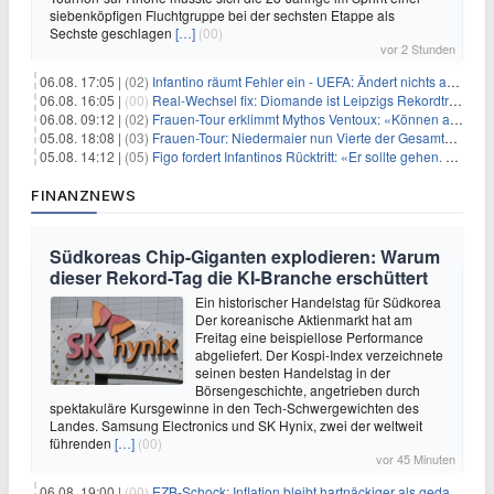
siebenköpfigen Fluchtgruppe bei der sechsten Etappe als
Sechste geschlagen
[…]
(00)
vor 2 Stunden
06.08. 17:05 |
(02)
Infantino räumt Fehler ein - UEFA: Ändert nichts an Boykott
06.08. 16:05 |
(00)
Real-Wechsel fix: Diomande ist Leipzigs Rekordtransfer
06.08. 09:12 |
(02)
Frauen-Tour erklimmt Mythos Ventoux: «Können alles schaffen»
05.08. 18:08 |
(03)
Frauen-Tour: Niedermaier nun Vierte der Gesamtwertung
05.08. 14:12 |
(05)
Figo fordert Infantinos Rücktritt: «Er sollte gehen. Jetzt»
FINANZNEWS
Südkoreas Chip-Giganten explodieren: Warum
dieser Rekord-Tag die KI-Branche erschüttert
Ein historischer Handelstag für Südkorea
Der koreanische Aktienmarkt hat am
Freitag eine beispiellose Performance
abgeliefert. Der Kospi-Index verzeichnete
seinen besten Handelstag in der
Börsengeschichte, angetrieben durch
spektakuläre Kursgewinne in den Tech-Schwergewichten des
Landes. Samsung Electronics und SK Hynix, zwei der weltweit
führenden
[…]
(00)
vor 45 Minuten
06.08. 19:00 |
(00)
EZB-Schock: Inflation bleibt hartnäckiger als gedacht – 2027 wird zum kritischen Test