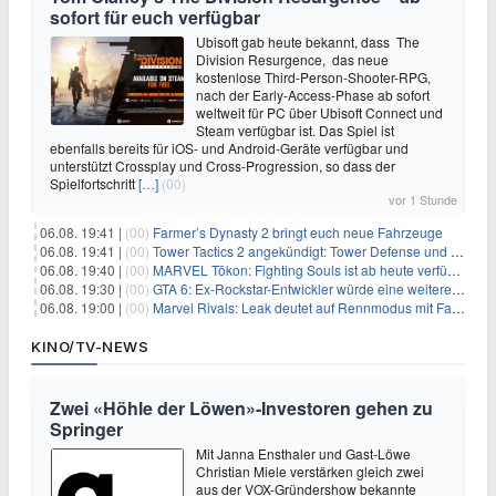
sofort für euch verfügbar
Ubisoft gab heute bekannt, dass The
Division Resurgence, das neue
kostenlose Third-Person-Shooter-RPG,
nach der Early-Access-Phase ab sofort
weltweit für PC über Ubisoft Connect und
Steam verfügbar ist. Das Spiel ist
ebenfalls bereits für iOS- und Android-Geräte verfügbar und
unterstützt Crossplay und Cross-Progression, so dass der
Spielfortschritt
[…]
(00)
vor 1 Stunde
06.08. 19:41 |
(00)
Farmer’s Dynasty 2 bringt euch neue Fahrzeuge
06.08. 19:41 |
(00)
Tower Tactics 2 angekündigt: Tower Defense und Deckbuilding Kombo kehrt zurück
06.08. 19:40 |
(00)
MARVEL Tōkon: Fighting Souls ist ab heute verfügbar
06.08. 19:30 |
(00)
GTA 6: Ex-Rockstar-Entwickler würde eine weitere Verschiebung nicht überraschen
06.08. 19:00 |
(00)
Marvel Rivals: Leak deutet auf Rennmodus mit Fahrzeugen hin
KINO/TV-NEWS
Zwei «Höhle der Löwen»-Investoren gehen zu
Springer
Mit Janna Ensthaler und Gast-Löwe
Christian Miele verstärken gleich zwei
aus der VOX-Gründershow bekannte