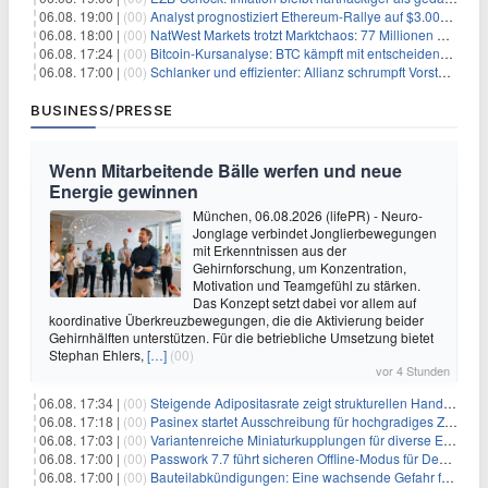
06.08. 19:00 |
(00)
Analyst prognostiziert Ethereum-Rallye auf $3.000 nach entscheidendem On-Chain-Ausbruch
06.08. 18:00 |
(00)
NatWest Markets trotzt Marktchaos: 77 Millionen Pfund Gewinn im ersten Halbjahr
06.08. 17:24 |
(00)
Bitcoin-Kursanalyse: BTC kämpft mit entscheidender $65K-Hürde, während sich ein Liquidationscluster aufbaut
06.08. 17:00 |
(00)
Schlanker und effizienter: Allianz schrumpft Vorstand auf 8 Köpfe – das steckt dahinter
BUSINESS/PRESSE
Wenn Mitarbeitende Bälle werfen und neue
Energie gewinnen
München, 06.08.2026 (lifePR) - Neuro-
Jonglage verbindet Jonglierbewegungen
mit Erkenntnissen aus der
Gehirnforschung, um Konzentration,
Motivation und Teamgefühl zu stärken.
Das Konzept setzt dabei vor allem auf
koordinative Überkreuzbewegungen, die die Aktivierung beider
Gehirnhälften unterstützen. Für die betriebliche Umsetzung bietet
Stephan Ehlers,
[…]
(00)
vor 4 Stunden
06.08. 17:34 |
(00)
Steigende Adipositasrate zeigt strukturellen Handlungsbedarf bei der Ernährung schulpflichtiger Kinder
06.08. 17:18 |
(00)
Pasinex startet Ausschreibung für hochgradiges Zinksulfidkonzentrat mit Germanium- und Silbergehalten und stellt ein Betriebsupdate bereit
06.08. 17:03 |
(00)
Variantenreiche Miniaturkupplungen für diverse Einsatzbereiche
06.08. 17:00 |
(00)
Passwork 7.7 führt sicheren Offline-Modus für Desktop- und Mobile-Apps ein
06.08. 17:00 |
(00)
Bauteilabkündigungen: Eine wachsende Gefahr für industrielle Elektroniksysteme