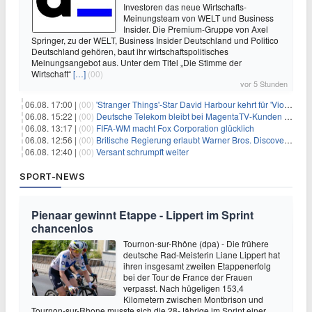
Investoren das neue Wirtschafts-
Meinungsteam von WELT und Business
Insider. Die Premium-Gruppe von Axel
Springer, zu der WELT, Business Insider Deutschland und Politico
Deutschland gehören, baut ihr wirtschaftspolitisches
Meinungsangebot aus. Unter dem Titel „Die Stimme der
Wirtschaft“
[…]
(00)
vor 5 Stunden
06.08. 17:00 |
(00)
'Stranger Things'-Star David Harbour kehrt für 'Violent Night 2' zurück – Kristen Bell stößt zur Besetzung
06.08. 15:22 |
(00)
Deutsche Telekom bleibt bei MagentaTV-Kunden vage
06.08. 13:17 |
(00)
FIFA-WM macht Fox Corporation glücklich
06.08. 12:56 |
(00)
Britische Regierung erlaubt Warner Bros. Discovery-Übernahme
06.08. 12:40 |
(00)
Versant schrumpft weiter
SPORT-NEWS
Pienaar gewinnt Etappe - Lippert im Sprint
chancenlos
Tournon-sur-Rhône (dpa) - Die frühere
deutsche Rad-Meisterin Liane Lippert hat
ihren insgesamt zweiten Etappenerfolg
bei der Tour de France der Frauen
verpasst. Nach hügeligen 153,4
Kilometern zwischen Montbrison und
Tournon-sur-Rhone musste sich die 28-Jährige im Sprint einer