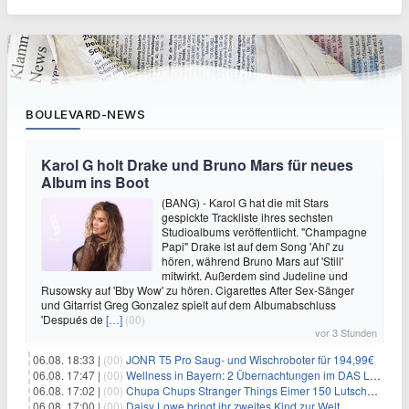
BOULEVARD-NEWS
Karol G holt Drake und Bruno Mars für neues
Album ins Boot
(BANG) - Karol G hat die mit Stars
gespickte Trackliste ihres sechsten
Studioalbums veröffentlicht. "Champagne
Papi" Drake ist auf dem Song 'Ahí' zu
hören, während Bruno Mars auf 'Still'
mitwirkt. Außerdem sind Judeline und
Rusowsky auf 'Bby Wow' zu hören. Cigarettes After Sex-Sänger
und Gitarrist Greg Gonzalez spielt auf dem Albumabschluss
'Después de
[…]
(00)
vor 3 Stunden
06.08. 18:33 |
(00)
JONR T5 Pro Saug- und Wischroboter für 194,99€
06.08. 17:47 |
(00)
Wellness in Bayern: 2 Übernachtungen im DAS LUDWIG Sports Resort inkl. HP + Wellness ab 174€ p.P.
06.08. 17:02 |
(00)
Chupa Chups Stranger Things Eimer 150 Lutscher für 21,95€
06.08. 17:00 |
(00)
Daisy Lowe bringt ihr zweites Kind zur Welt