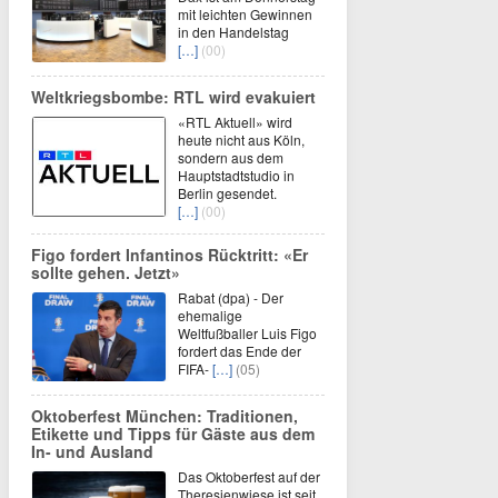
mit leichten Gewinnen
in den Handelstag
[…]
(00)
Weltkriegsbombe: RTL wird evakuiert
«RTL Aktuell» wird
heute nicht aus Köln,
sondern aus dem
Hauptstadtstudio in
Berlin gesendet.
[…]
(00)
Figo fordert Infantinos Rücktritt: «Er
sollte gehen. Jetzt»
Rabat (dpa) - Der
ehemalige
Weltfußballer Luis Figo
fordert das Ende der
FIFA-
[…]
(05)
Oktoberfest München: Traditionen,
Etikette und Tipps für Gäste aus dem
In- und Ausland
Das Oktoberfest auf der
Theresienwiese ist seit