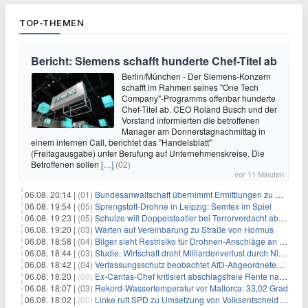
TOP-THEMEN
Bericht: Siemens schafft hunderte Chef-Titel ab
Berlin/München - Der Siemens-Konzern
schafft im Rahmen seines "One Tech
Company"-Programms offenbar hunderte
Chef-Titel ab. CEO Roland Busch und der
Vorstand informierten die betroffenen
Manager am Donnerstagnachmittag in
einem internen Call, berichtet das "Handelsblatt"
(Freitagausgabe) unter Berufung auf Unternehmenskreise. Die
Betroffenen sollen
[…]
(02)
vor 11 Minuten
06.08. 20:14 |
(01)
Bundesanwaltschaft übernimmt Ermittlungen zu Drohnenvorfall
06.08. 19:54 |
(05)
Sprengstoff-Drohne in Leipzig: Semtex im Spiel
06.08. 19:23 |
(05)
Schulze will Doppelstaatler bei Terrorverdacht abschieben
06.08. 19:20 |
(03)
Warten auf Vereinbarung zu Straße von Hormus
06.08. 18:58 |
(04)
Bilger sieht Restrisiko für Drohnen-Anschläge an Flughäfen
06.08. 18:44 |
(03)
Studie: Wirtschaft droht Milliardenverlust durch Niedrigwasser
06.08. 18:42 |
(04)
Verfassungsschutz beobachtet AfD-Abgeordneten Nolte
06.08. 18:20 |
(00)
Ex-Caritas-Chef kritisiert abschlagsfreie Rente nach 45 Jahren
06.08. 18:07 |
(03)
Rekord-Wassertemperatur vor Mallorca: 33,02 Grad
06.08. 18:02 |
(00)
Linke ruft SPD zu Umsetzung von Volksentscheid auf