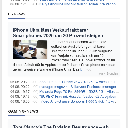
06.08. 17:00 |
(01)
Kelly Osbourne und Sid Wilson sollen ihre Verlobung gelöst haben
IT-NEWS
iPhone Ultra lässt Verkauf faltbarer
Smartphones 2026 um 20 Prozent steigen
Laut Branchenberichten werden die
weltweiten Auslieferungen faltbarer
Smartphones im Jahr 2026 im Vergleich
zum Vorjahr voraussichtlich um 20
Prozent wachsen. Hauptverantwortlich für
diesen Schub dürfte Apples erstes faltbares Smartphone sein: das
gerüchteweise erwartete iPhone Ultra. Das
[…]
(00)
vor 4 Stunden
06.08. 20:23 |
(00)
Apple iPhone 17 256GB + 70GB 5G + Alles-Flat im Vodafone-Netz für 34,99€/Monat – eff. 4,65€/Monat
06.08. 20:00 |
(00)
manager magazin+ & Harvard Business manager+ Digital-Kombi-Abo 1 Monat kostenlos
06.08. 19:37 |
(00)
Motorola Edge 70 Pro 256GB + 50GB 5G + Alles-Flat im Vodafone-Netz für 19,99€/Monat – eff. 0,61€/Monat
06.08. 19:16 |
(00)
*SUPER* Frau mit Herz Jahresabo (52 Ausgaben) für 161,40€ + bis zu 150€ Prämie
06.08. 18:55 |
(00)
Frigeo Ahoj-Brause Bonbons 1.000 Stück (1,8kg Eimer) für 6,29€
GAMING-NEWS
Tom Clancy’s The Division Resurgence – ab