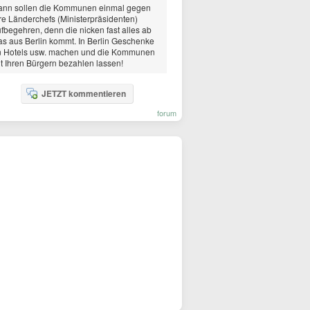
ann sollen die Kommunen einmal gegen
re Länderchefs (Ministerpräsidenten)
fbegehren, denn die nicken fast alles ab
s aus Berlin kommt. In Berlin Geschenke
n Hotels usw. machen und die Kommunen
t Ihren Bürgern bezahlen lassen!
JETZT kommentieren
forum