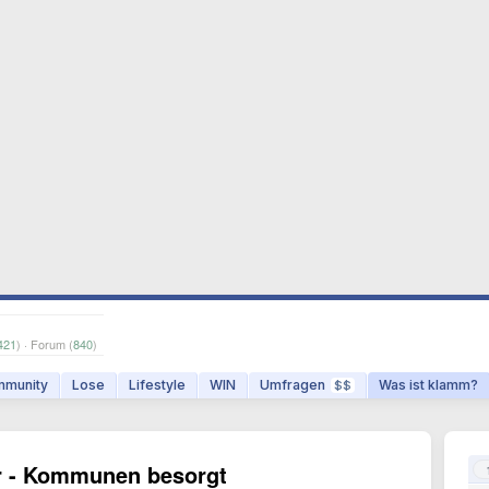
421
) · Forum (
840
)
munity
Lose
Lifestyle
WIN
Umfragen
Was ist klamm?
$$
r - Kommunen besorgt