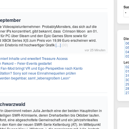
Suc
September
 Videospielunternehmen ProbablyMonsters, das sich auf die
ner IPs konzentriert, gibt bekannt, dass Crimson Moon am 01.
für PC über Steam und den Epic Games Store sowie für
Di
d XBOX Series X|S zum Preis von 19,99 Euro erscheinen wird.
0
ein Erlebnis mit hochwertiger Grafik
[…]
(00)
0
vor 25 Minuten
0
0
imiert Inhalte und erweitert Treasure Access
Let
n Rekord – Feier‑Events gestartet
0
 Fan-Mod bringt VR und Ego-Perspektive nach Kanto
0
tation? Sony soll neue Einnahmequellen prüfen
3
 werden begehbar, samt „lebensgroßem Leon“
3
2
2
2
Schwarzwald
in übernimmt neben Julia Jentsch eine der beiden Hauptrollen in
eiligen SWR-Krimiserie, deren Dreharbeiten bis Oktober laufen.
 Mord, eine abgeschottete Gemeinschaft und ein jahrzehntealtes
 den Kern der neuen SWR-Serie Keltenburg (AT). Im Mittelpunkt
 Mai Duong Kieu («Wilsberg»), die gemeinsam mit Julia Jentsch