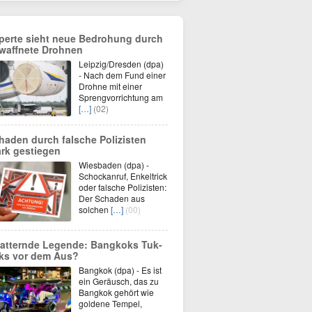
perte sieht neue Bedrohung durch
waffnete Drohnen
Leipzig/Dresden (dpa)
- Nach dem Fund einer
Drohne mit einer
Sprengvorrichtung am
[…]
(02)
haden durch falsche Polizisten
ark gestiegen
Wiesbaden (dpa) -
Schockanruf, Enkeltrick
oder falsche Polizisten:
Der Schaden aus
solchen
[…]
(00)
atternde Legende: Bangkoks Tuk-
ks vor dem Aus?
Bangkok (dpa) - Es ist
ein Geräusch, das zu
Bangkok gehört wie
goldene Tempel,