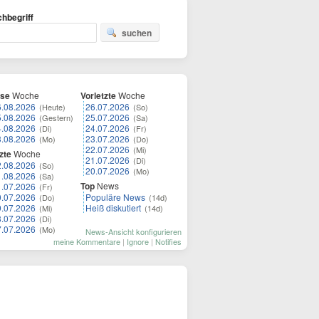
hbegriff
suchen
ese
Woche
Vorletzte
Woche
6.08.2026
26.07.2026
(Heute)
(So)
5.08.2026
25.07.2026
(Gestern)
(Sa)
4.08.2026
24.07.2026
(Di)
(Fr)
3.08.2026
23.07.2026
(Mo)
(Do)
22.07.2026
(Mi)
zte
Woche
21.07.2026
(Di)
2.08.2026
(So)
20.07.2026
(Mo)
1.08.2026
(Sa)
Top
News
1.07.2026
(Fr)
0.07.2026
Populäre News
(Do)
(14d)
9.07.2026
Heiß diskutiert
(Mi)
(14d)
8.07.2026
(Di)
7.07.2026
(Mo)
News-Ansicht konfigurieren
meine Kommentare
|
Ignore
|
Notifies