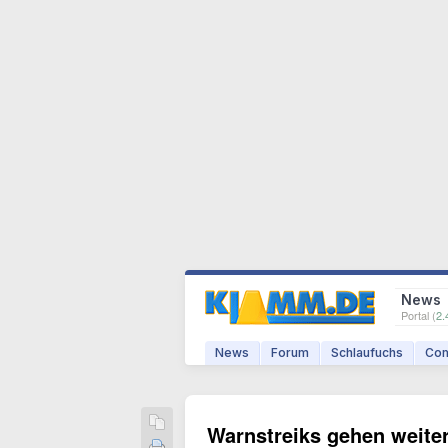
News
Portal (
2.
News
Forum
Schlaufuchs
Com
Warnstreiks gehen weite