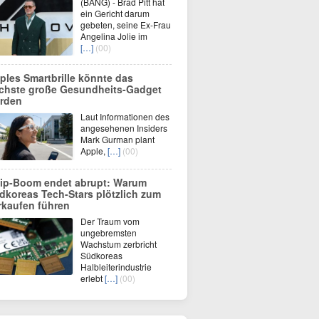
(BANG) - Brad Pitt hat
ein Gericht darum
gebeten, seine Ex-Frau
Angelina Jolie im
[…]
(00)
ples Smartbrille könnte das
chste große Gesundheits-Gadget
rden
Laut Informationen des
angesehenen Insiders
Mark Gurman plant
Apple,
[…]
(00)
ip-Boom endet abrupt: Warum
dkoreas Tech-Stars plötzlich zum
rkaufen führen
Der Traum vom
ungebremsten
Wachstum zerbricht
Südkoreas
Halbleiterindustrie
erlebt
[…]
(00)