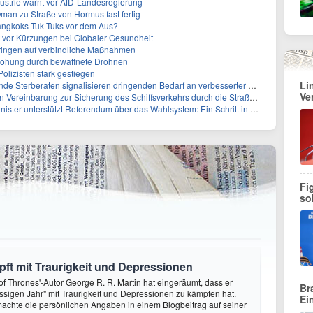
strie warnt vor AfD-Landesregierung
Oman zu Straße von Hormus fast fertig
angkoks Tuk-Tuks vor dem Aus?
t vor Kürzungen bei Globaler Gesundheit
 dringen auf verbindliche Maßnahmen
rohung durch bewaffnete Drohnen
olizisten stark gestiegen
Li
rberaten signalisieren dringenden Bedarf an verbesserter Gesundheitsinfrastruktur
Ve
reinbarung zur Sicherung des Schiffsverkehrs durch die Straße von Hormuz
tzt Referendum über das Wahlsystem: Ein Schritt in Richtung verbesserter demokratischer Beteiligung
Fi
so
ft mit Traurigkeit und Depressionen
f Thrones'-Autor George R. R. Martin hat eingeräumt, dass er
Br
ssigen Jahr" mit Traurigkeit und Depressionen zu kämpfen hat.
Ei
achte die persönlichen Angaben in einem Blogbeitrag auf seiner