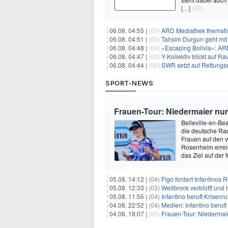
[…]
(00)
06.08. 04:55 |
(00)
ARD Mediathek thematis
06.08. 04:51 |
(00)
Tahsim Durgun geht mit
06.08. 04:48 |
(00)
«Escaping Bolivia»: AR
06.08. 04:47 |
(00)
Y-Kollektiv blickt auf 
06.08. 04:44 |
(00)
SWR setzt auf Rettungs
SPORT-NEWS
Frauen-Tour: Niedermaier nu
Belleville-en-Bea
die deutsche Rad
Frauen auf den v
Rosenheim erreic
das Ziel auf der 
05.08. 14:12 |
(04)
Figo fordert Infantinos R
05.08. 12:33 |
(03)
Wellbrock verblüfft und 
05.08. 11:56 |
(04)
Infantino beruft Krisen
04.08. 22:52 |
(04)
Medien: Infantino beruf
04.08. 18:07 |
(00)
Frauen-Tour: Niedermaie