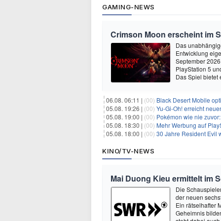
GAMING-NEWS
Crimson Moon erscheint im 
Das unabhängige
Entwicklung eige
September 2026 
PlayStation 5 un
Das Spiel bietet 
06.08. 06:11 |
(00)
Black Desert Mobile opt
05.08. 19:26 |
(00)
Yu‑Gi‑Oh! erreicht neue
05.08. 19:00 |
(00)
Pokémon wie nie zuvor:
05.08. 18:30 |
(00)
Mehr Werbung auf PlayS
05.08. 18:00 |
(00)
30 Jahre Resident Evil
KINO/TV-NEWS
Mai Duong Kieu ermittelt im 
Die Schauspieler
der neuen sechst
Ein rätselhafter
Geheimnis bilden
steht dabei auch