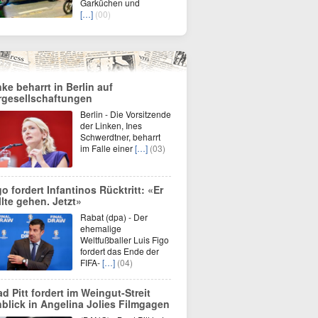
Garküchen und
[…]
(00)
nke beharrt in Berlin auf
rgesellschaftungen
Berlin - Die Vorsitzende
der Linken, Ines
Schwerdtner, beharrt
im Falle einer
[…]
(03)
go fordert Infantinos Rücktritt: «Er
llte gehen. Jetzt»
Rabat (dpa) - Der
ehemalige
Weltfußballer Luis Figo
fordert das Ende der
FIFA-
[…]
(04)
ad Pitt fordert im Weingut-Streit
nblick in Angelina Jolies Filmgagen