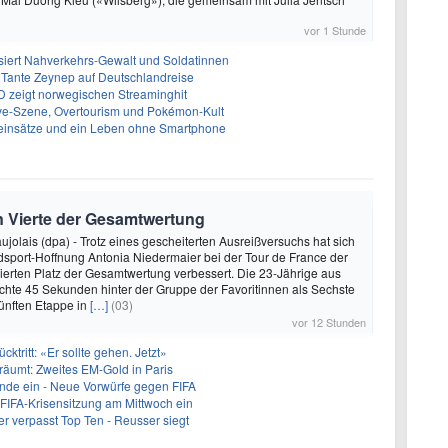
vor 1 Stunde
iert Nahverkehrs-Gewalt und Soldatinnen
 Tante Zeynep auf Deutschlandreise
D zeigt norwegischen Streaminghit
Rave-Szene, Overtourism und Pokémon-Kult
einsätze und ein Leben ohne Smartphone
n Vierte der Gesamtwertung
ujolais (dpa) - Trotz eines gescheiterten Ausreißversuchs hat sich
sport-Hoffnung Antonia Niedermaier bei der Tour de France der
ierten Platz der Gesamtwertung verbessert. Die 23-Jährige aus
hte 45 Sekunden hinter der Gruppe der Favoritinnen als Sechste
fünften Etappe in
[…]
(03)
vor 12 Stunden
ücktritt: «Er sollte gehen. Jetzt»
träumt: Zweites EM-Gold in Paris
runde ein - Neue Vorwürfe gegen FIFA
t FIFA-Krisensitzung am Mittwoch ein
r verpasst Top Ten - Reusser siegt