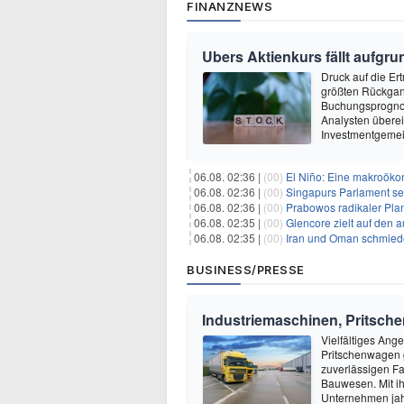
FINANZNEWS
Ubers Aktienkurs fällt aufg
Druck auf die Er
größten Rückgang
Buchungsprognose
Analysten überei
Investmentgemei
06.08. 02:36 |
(00)
El Niño: Eine makroökon
06.08. 02:36 |
(00)
Singapurs Parlament set
06.08. 02:36 |
(00)
Prabowos radikaler Plan 
06.08. 02:35 |
(00)
Glencore zielt auf den 
06.08. 02:35 |
(00)
Iran und Oman schmiede
BUSINESS/PRESSE
Industriemaschinen, Pritsch
Vielfältiges Ang
Pritschenwagen g
zuverlässigen Fa
Bauwesen. Mit ih
Unternehmen jah