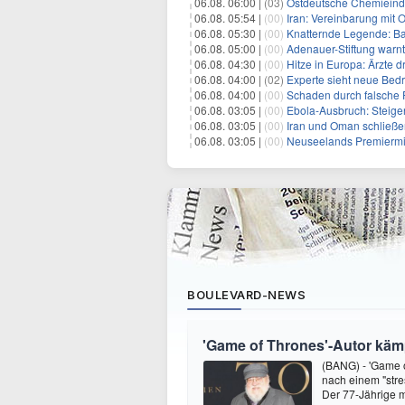
06.08. 06:00 |
(03)
Ostdeutsche Chemieindu
06.08. 05:54 |
(00)
Iran: Vereinbarung mit 
06.08. 05:30 |
(00)
Knatternde Legende: B
06.08. 05:00 |
(00)
Adenauer-Stiftung warn
06.08. 04:30 |
(00)
Hitze in Europa: Ärzte
06.08. 04:00 |
(02)
Experte sieht neue Bed
06.08. 04:00 |
(00)
Schaden durch falsche P
06.08. 03:05 |
(00)
Ebola-Ausbruch: Steigende Ste
06.08. 03:05 |
(00)
Iran und Oman schließen Ve
06.08. 03:05 |
(00)
Neuseelands Premierminister unterstü
BOULEVARD-NEWS
'Game of Thrones'-Autor kämp
(BANG) - 'Game o
nach einem "stre
Der 77-Jährige m