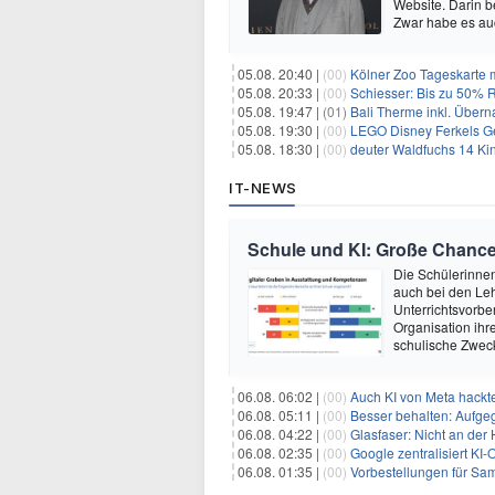
Website. Darin b
Zwar habe es au
05.08. 20:40 |
(00)
Kölner Zoo Tageskarte m
05.08. 20:33 |
(00)
Schiesser: Bis zu 50% R
05.08. 19:47 |
(01)
Bali Therme inkl. Übern
05.08. 19:30 |
(00)
LEGO Disney Ferkels Ge
05.08. 18:30 |
(00)
deuter Waldfuchs 14 Ki
IT-NEWS
Schule und KI: Große Chanc
Die Schülerinnen 
auch bei den Leh
Unterrichtsvorber
Organisation ihre
schulische Zwec
06.08. 06:02 |
(00)
Auch KI von Meta hackte
06.08. 05:11 |
(00)
Besser behalten: Aufg
06.08. 04:22 |
(00)
Glasfaser: Nicht an der
06.08. 02:35 |
(00)
Google zentralisiert KI-O
06.08. 01:35 |
(00)
Vorbestellungen für Samsun