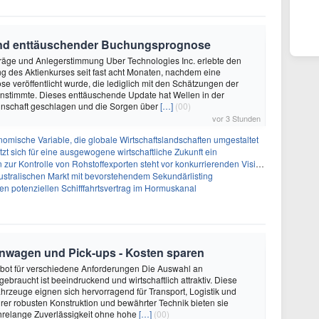
rund enttäuschender Buchungsprognose
träge und Anlegerstimmung Uber Technologies Inc. erlebte den
 des Aktienkurses seit fast acht Monaten, nachdem eine
 veröffentlicht wurde, die lediglich mit den Schätzungen der
nstimmte. Dieses enttäuschende Update hat Wellen in der
nschaft geschlagen und die Sorgen über
[…]
(00)
vor 3 Stunden
omische Variable, die globale Wirtschaftslandschaften umgestaltet
zt sich für eine ausgewogene wirtschaftliche Zukunft ein
zur Kontrolle von Rohstoffexporten steht vor konkurrierenden Visionen
australischen Markt mit bevorstehendem Sekundärlisting
n potenziellen Schifffahrtsvertrag im Hormuskanal
enwagen und Pick-ups - Kosten sparen
ebot für verschiedene Anforderungen Die Auswahl an
ebraucht ist beeindruckend und wirtschaftlich attraktiv. Diese
hrzeuge eignen sich hervorragend für Transport, Logistik und
rer robusten Konstruktion und bewährter Technik bieten sie
relange Zuverlässigkeit ohne hohe
[…]
(00)