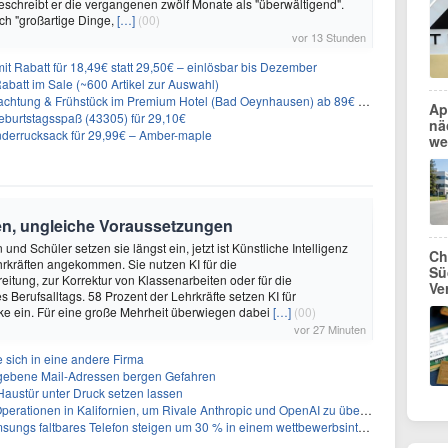
eschreibt er die vergangenen zwölf Monate als "überwältigend".
ch "großartige Dinge,
[…]
(00)
vor 13 Stunden
it Rabatt für 18,49€ statt 29,50€ – einlösbar bis Dezember
abatt im Sale (~600 Artikel zur Auswahl)
achtung & Frühstück im Premium Hotel (Bad Oeynhausen) ab 89€ p.P.
Ap
burtstagsspaß (43305) für 29,10€
nä
nderrucksack für 29,99€ – Amber-maple
we
en, ungleiche Voraussetzungen
und Schüler setzen sie längst ein, jetzt ist Künstliche Intelligenz
Ch
rkräften angekommen. Sie nutzen KI für die
Sü
eitung, zur Korrektur von Klassenarbeiten oder für die
Ve
s Berufsalltags. 58 Prozent der Lehrkräfte setzen KI für
ke ein. Für eine große Mehrheit überwiegen dabei
[…]
(00)
vor 27 Minuten
 sich in eine andere Firma
egebene Mail-Adressen bergen Gefahren
 Haustür unter Druck setzen lassen
perationen in Kalifornien, um Rivale Anthropic und OpenAI zu überholen
gs faltbares Telefon steigen um 30 % in einem wettbewerbsintensiven Markt