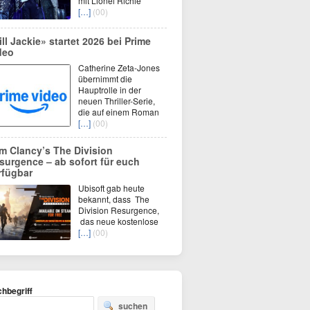
mit Lionel Richie
[…]
(00)
ill Jackie» startet 2026 bei Prime
deo
Catherine Zeta-Jones
übernimmt die
Hauptrolle in der
neuen Thriller-Serie,
die auf einem Roman
[…]
(00)
m Clancy’s The Division
surgence – ab sofort für euch
rfügbar
Ubisoft gab heute
bekannt, dass The
Division Resurgence,
das neue kostenlose
[…]
(00)
hbegriff
suchen