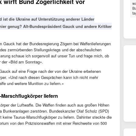
 wirft Bund Zögerlichkeit vor
wa
Bu
ta
ist die Ukraine auf Unterstützung anderer Länder
hier genug? Alt-Bundespräsident Gauck und andere Kritiker
im Gauck hat der Bundesregierung Zögern bei Waffenlieferungen
 des zermürbenden Stellungskriegs und der abscheulichen
ölkerung schaue ich sorgenvoll auf unser Tun und frage mich, ob
r der «Bild am Sonntag».
Gauck auf eine Frage nach der von der Ukraine erbetenen
rper. «Und nach diesen Gesprächen kann ich nicht mehr
ffe und weitere Munition zu liefern.»
s-Marschflugkörper liefern
körper der Luftwaffe. Die Waffen finden auch aus großen Höhen
wa Bunkeranlagen zerstören. Bundeskanzler Olaf Scholz (SPD)
 keine Taurus-Marschflugkörper zu liefern. Dahinter steckte die
orium von den Präzisionswaffen mit einer Reichweite von 500