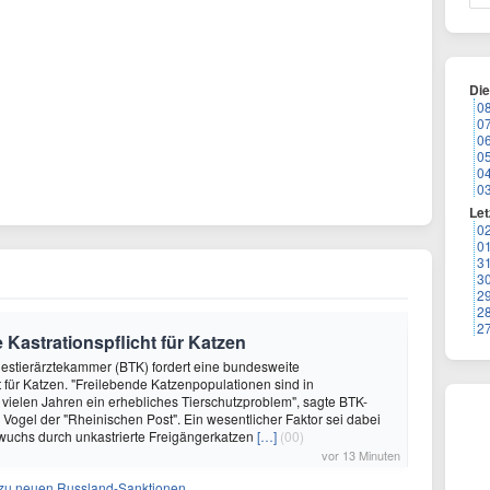
Di
0
0
0
0
0
0
Let
0
0
3
3
2
2
2
 Kastrationspflicht für Katzen
destierärztekammer (BTK) fordert eine bundesweite
ht für Katzen. "Freilebende Katzenpopulationen sind in
 vielen Jahren ein erhebliches Tierschutzproblem", sagte BTK-
 Vogel der "Rheinischen Post". Ein wesentlicher Faktor sei dabei
wuchs durch unkastrierte Freigängerkatzen
[…]
(00)
vor 13 Minuten
z zu neuen Russland-Sanktionen