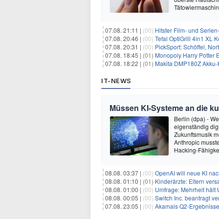
Tätowiermaschine
07.08. 21:11 |
(00)
Hitster Film- und Serie
07.08. 20:46 |
(00)
Tefal OptiGrill 4in1 XL
07.08. 20:31 |
(00)
PickSport: Schöffel, No
07.08. 18:45 |
(01)
Monopoly Harry Potter Ed
07.08. 18:22 |
(01)
Makita DMP180Z Akku-K
IT-NEWS
Müssen KI-Systeme an die k
Berlin (dpa) - W
eigenständig dig
Zukunftsmusik m
Anthropic musste
Hacking-Fähigkei
08.08. 03:37 |
(00)
OpenAI will neue KI na
08.08. 01:10 |
(01)
Kinderärzte: Eltern ver
08.08. 01:00 |
(00)
Umfrage: Mehrheit hält 
08.08. 00:05 |
(00)
Switch Inc. beantragt 
07.08. 23:05 |
(00)
Akamais Q2-Ergebnisse ü