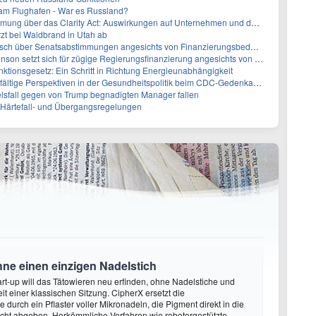
 am Flughafen - War es Russland?
ber das Clarity Act: Auswirkungen auf Unternehmen und das Vertrauen der Investoren
zt bei Waldbrand in Utah ab
sch über Senatsabstimmungen angesichts von Finanzierungsbedenken
etzt sich für zügige Regierungsfinanzierung angesichts von Shutdown-Risiken ein
ktionsgesetz: Ein Schritt in Richtung Energieunabhängigkeit
elfältige Perspektiven in der Gesundheitspolitik beim CDC-Gedenkakt ein
elsfall gegen von Trump begnadigten Manager fallen
f Härtefall- und Übergangsregelungen
hne einen einzigen Nadelstich
rt-up will das Tätowieren neu erfinden, ohne Nadelstiche und
it einer klassischen Sitzung. CipherX ersetzt die
durch ein Pflaster voller Mikronadeln, die Pigment direkt in die
cht abgeben. Herkömmliche Verfahren wie robotergestützte