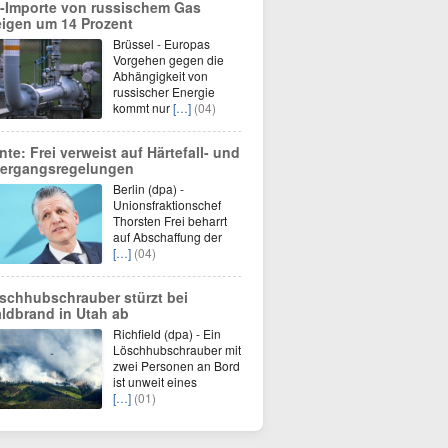
-Importe von russischem Gas
eigen um 14 Prozent
Brüssel - Europas
Vorgehen gegen die
Abhängigkeit von
russischer Energie
kommt nur
[…]
(04)
nte: Frei verweist auf Härtefall- und
ergangsregelungen
Berlin (dpa) -
Unionsfraktionschef
Thorsten Frei beharrt
auf Abschaffung der
[…]
(04)
schhubschrauber stürzt bei
ldbrand in Utah ab
Richfield (dpa) - Ein
Löschhubschrauber mit
zwei Personen an Bord
ist unweit eines
[…]
(01)