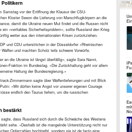
Politikern
 Samstag vor der Eröffnung der Klausur der CSU-
Um
en Kloster Seeon die Lieferung von Marschflugkörpern an die
Ei
Chance, damit die Ukraine neuen Mut findet und die Russen nicht
ein «veritables Sicherheitsproblem», sollte Russland den Krieg
nftig weiter aus den internationalen Krisen zurückziehen.
 FDP und CDU unterstrichen in der Düsseldorfer «Rheinischen
r Waffen und machten Scholz teils schwere Vorwürfe.
r an die Ukraine ist längst überfällig», sagte Sara Nanni,
iP
rünen-Fraktion im Bundestag. «Die Zurückhaltung geht vor allem
Fu
gemeine Haltung der Bundesregierung.»
track-Zimmermann sagte über Waffenlieferungen und mit Blick
Putin: «Wir dürfen keine Angst vor unserer eigenen Courage
müsse endlich den Taurus liefern, um die russischen
Ea
mi
h bestärkt
No
r sagte, dass Russland sich durch die Schwäche des Westens
ärkt sehe. «Deshalb ist die mangelnde Unterstützung nicht nur
ischen Opferzahlen hochtreibt, sondern sie ist de facto eine