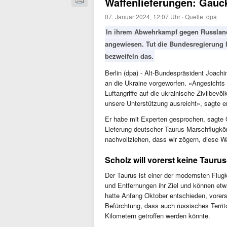
Waffenlieferungen: Gauck
07. Januar 2024, 12:07 Uhr
·
Quelle:
dpa
In ihrem Abwehrkampf gegen Russland 
angewiesen. Tut die Bundesregierung 
bezweifeln das.
Berlin (dpa) - Alt-Bundespräsident Joach
an die Ukraine vorgeworfen. «Angesichts
Luftangriffe auf die ukrainische Zivilbev
unsere Unterstützung ausreicht», sagte e
Er habe mit Experten gesprochen, sagte 
Lieferung deutscher Taurus-Marschflugkö
nachvollziehen, dass wir zögern, diese Wa
Scholz will vorerst keine Tauru
Der Taurus ist einer der modernsten Flug
und Entfernungen ihr Ziel und können et
hatte Anfang Oktober entschieden, vorerst
Befürchtung, dass auch russisches Territ
Kilometern getroffen werden könnte.