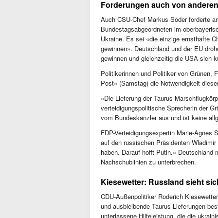
Forderungen auch von anderen 
Auch CSU-Chef Markus Söder forderte am
Bundestagsabgeordneten im oberbayerisch
Ukraine. Es sei «die einzige ernsthafte 
gewinnen». Deutschland und der EU drohe 
gewinnen und gleichzeitig die USA sich kü
Politikerinnen und Politiker von Grünen,
Post» (Samstag) die Notwendigkeit diese
«Die Lieferung der Taurus-Marschflugkörpe
verteidigungspolitische Sprecherin der G
vom Bundeskanzler aus und ist keine all
FDP-Verteidigungsexpertin Marie-Agnes S
auf den russischen Präsidenten Wladimir 
haben. Darauf hofft Putin.» Deutschland 
Nachschublinien zu unterbrechen.
Kiesewetter: Russland sieht sic
CDU-Außenpolitiker Roderich Kiesewette
und ausbleibende Taurus-Lieferungen best
unterlassene Hilfeleistung, die die ukrain