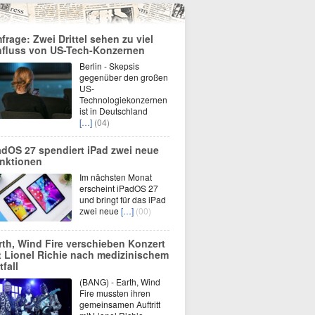
frage: Zwei Drittel sehen zu viel
nfluss von US-Tech-Konzernen
Berlin - Skepsis
gegenüber den großen
US-
Technologiekonzernen
ist in Deutschland
[…]
(04)
adOS 27 spendiert iPad zwei neue
nktionen
Im nächsten Monat
erscheint iPadOS 27
und bringt für das iPad
zwei neue
[…]
(00)
rth, Wind Fire verschieben Konzert
t Lionel Richie nach medizinischem
tfall
(BANG) - Earth, Wind
Fire mussten ihren
gemeinsamen Auftritt