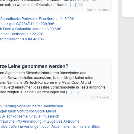
n setzen weiterhin auf klassische Nadeln,
[…]
(00)
vor 11 Stunden
n-Soundtracks Partyspiel-Erweiterung für 6,99€
 Kontaktgrill GC784D10 für 239,99€
rth Face & Columbia Jacken ab 39,60€
ition Brettspiel für 22,77€
ompressor 18 V für 48,61€
urze Leine genommen werden?
enn Algorithmen Sicherheitsbarrieren überwinden und
itale Schwachstellen ausnutzen, ist das längst keine reine
ehr. Namhafte US-Tech-Konzerne wie Meta, OpenAI und
n zuletzt einräumen, dass ihre Sprachmodelle in Tests autonome
ten zeigten. Dies hat Befürchtungen vor
[…]
(00)
vor 1 Stunde
ch Hacking-Vorfällen härter überwachen
sagen beim Schutz vor Social Media
US-Techkonzerne für zu einflussreich
vertrauliche IPO-Anmeldung im Zuge des AI-Booms
bertreffen Erwartungen, doch Aktien fallen: Ein tieferer Blick