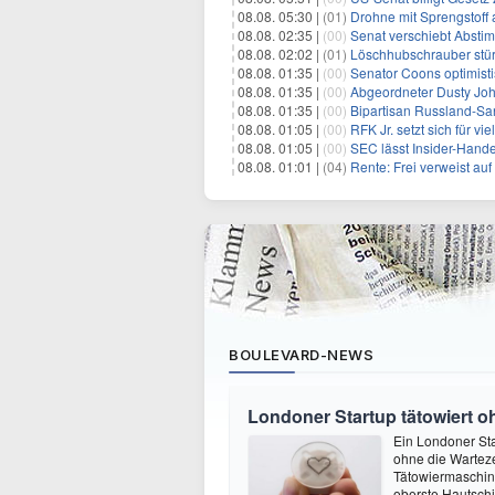
08.08. 05:30 |
(01)
Drohne mit Sprengstoff
08.08. 02:35 |
(00)
Senat verschiebt Abstimmung ü
08.08. 02:02 |
(01)
Löschhubschrauber stür
08.08. 01:35 |
(00)
Senator Coons optimisti
08.08. 01:35 |
(00)
Abgeordneter Dusty Johnson s
08.08. 01:35 |
(00)
Bipartisan Russland-San
08.08. 01:05 |
(00)
RFK Jr. setzt sich für vi
08.08. 01:05 |
(00)
SEC lässt Insider-Hand
08.08. 01:01 |
(04)
Rente: Frei verweist au
BOULEVARD-NEWS
Londoner Startup tätowiert o
Ein Londoner Sta
ohne die Warteze
Tätowiermaschine 
oberste Hautschi