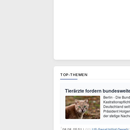
TOP-THEMEN
Tierärzte fordern bundesweite
Berlin - Die Bun
Kastrationspflic
Deutschland seit
Präsident Holger
der stetige Nach
08.08. 05:51 |
(00)
US-Senat billigt Geset