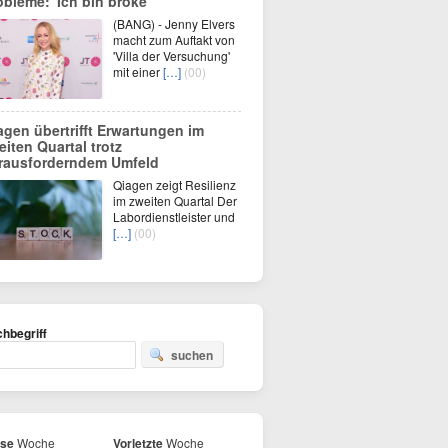
obleme: 'Ich bin broke'
(BANG) - Jenny Elvers
macht zum Auftakt von
'Villa der Versuchung'
mit einer
[…]
(00)
agen übertrifft Erwartungen im
eiten Quartal trotz
rausforderndem Umfeld
Qiagen zeigt Resilienz
im zweiten Quartal Der
Labordienstleister und
[…]
(00)
hbegriff
suchen
ese
Woche
Vorletzte
Woche