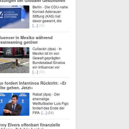
rzungen bei Globaler Gesundheit
Berlin - Die CDU-nahe
Konrad-Adenauer-
Stiftung (KAS) hat
davor gewarnt, die
[…]
(00)
fluencer in Mexiko während
vestreaming getötet
Culiacán (dpa) - In
Mexiko ist im von
Gewalt geprägten
Bundesstaat Sinaloa
ein Influencer vor
[…]
(00)
go fordert Infantinos Rücktritt: «Er
llte gehen. Jetzt»
Rabat (dpa) - Der
ehemalige
Weltfußballer Luis Figo
fordert das Ende der
FIFA-
[…]
(04)
nny Elvers offenbart finanzielle