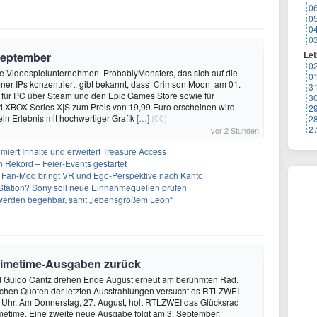
0
0
0
0
Let
September
0
 Videospielunternehmen ProbablyMonsters, das sich auf die
0
ner IPs konzentriert, gibt bekannt, dass Crimson Moon am 01.
3
für PC über Steam und den Epic Games Store sowie für
3
d XBOX Series X|S zum Preis von 19,99 Euro erscheinen wird.
2
ein Erlebnis mit hochwertiger Grafik
[…]
(00)
2
2
vor 2 Stunden
imiert Inhalte und erweitert Treasure Access
n Rekord – Feier‑Events gestartet
 Fan-Mod bringt VR und Ego-Perspektive nach Kanto
tation? Sony soll neue Einnahmequellen prüfen
 werden begehbar, samt „lebensgroßem Leon“
Primetime-Ausgaben zurück
 Guido Cantz drehen Ende August erneut am berühmten Rad.
hen Quoten der letzten Ausstrahlungen versucht es RTLZWEI
 Uhr. Am Donnerstag, 27. August, holt RTLZWEI das Glücksrad
imetime. Eine zweite neue Ausgabe folgt am 3. September,