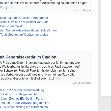
15 Uhr. Bereits vor der linearen Ausstrahlung sollen beide Folgen
ar
[…]
(00)
vor 1 Stunde
ffen auf den Deutschen Radiopreis
tmals live aus der Altstadt von Side
lt im Schwarzwald
iert Nahverkehrs-Gewalt und Soldatinnen
 Tante Zeynep auf Deutschlandreise
mit Generalsekretär im Stadion
FA-Präsident Gianni Infantino hat nach der für ihn gelungenen
es Weltverbands in Marokko ein positives Fazit gezogen. Auf
der Schweizer Fußball-Funktionär, der sich inmitten seiner
 als Verbandsboss befindet, mit: «Nach einem Tag voller
d positiver Gespräche mit Mitgliedern
[…]
(00)
vor 28 Minuten
er nun Vierte der Gesamtwertung
ücktritt: «Er sollte gehen. Jetzt»
träumt: Zweites EM-Gold in Paris
runde ein - Neue Vorwürfe gegen FIFA
t FIFA-Krisensitzung am Mittwoch ein