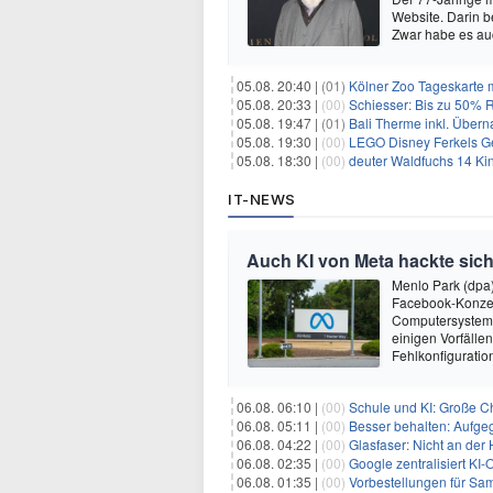
Website. Darin b
Zwar habe es au
05.08. 20:40 |
(01)
Kölner Zoo Tageskarte m
05.08. 20:33 |
(00)
Schiesser: Bis zu 50% R
05.08. 19:47 |
(01)
Bali Therme inkl. Übern
05.08. 19:30 |
(00)
LEGO Disney Ferkels Ge
05.08. 18:30 |
(00)
deuter Waldfuchs 14 Ki
IT-NEWS
Auch KI von Meta hackte sich
Menlo Park (dpa
Facebook-Konzer
Computersysteme
einigen Vorfälle
Fehlkonfiguratio
06.08. 06:10 |
(00)
Schule und KI: Große C
06.08. 05:11 |
(00)
Besser behalten: Aufg
06.08. 04:22 |
(00)
Glasfaser: Nicht an der
06.08. 02:35 |
(00)
Google zentralisiert KI-O
06.08. 01:35 |
(00)
Vorbestellungen für Samsun