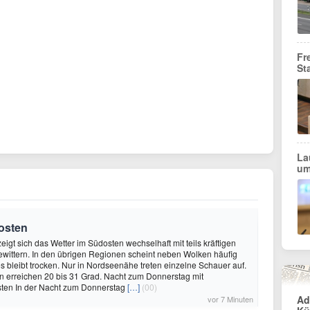
Fr
St
La
um
osten
igt sich das Wetter im Südosten wechselhaft mit teils kräftigen
wittern. In den übrigen Regionen scheint neben Wolken häufig
s bleibt trocken. Nur in Nordseenähe treten einzelne Schauer auf.
n erreichen 20 bis 31 Grad. Nacht zum Donnerstag mit
sten In der Nacht zum Donnerstag
[…]
(00)
Ad
vor 7 Minuten