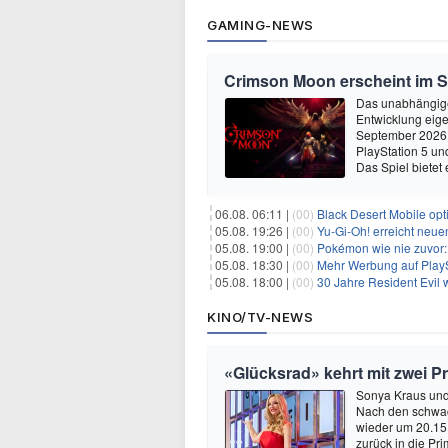
GAMING-NEWS
Crimson Moon erscheint im 
Das unabhängige
Entwicklung eige
September 2026 
PlayStation 5 un
Das Spiel bietet 
06.08. 06:11 |
(00)
Black Desert Mobile opt
05.08. 19:26 |
(00)
Yu‑Gi‑Oh! erreicht neue
05.08. 19:00 |
(00)
Pokémon wie nie zuvor:
05.08. 18:30 |
(00)
Mehr Werbung auf PlayS
05.08. 18:00 |
(00)
30 Jahre Resident Evil
KINO/TV-NEWS
«Glücksrad» kehrt mit zwei 
Sonya Kraus und
Nach den schwac
wieder um 20.15
zurück in die Pr