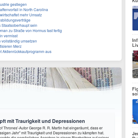
Kü
ustrie gestiegen
ffenvorfall in North Carolina
rwirtschaftet mehr Umsatz
sbildungsverträge
s Staatsoberhaupt sein
Oman zu Straße von Hormus fast fertig
in vermisst
In
 vollständig umsetzen
Li
tisieren Merz
et Aktienrückkaufprogramm aus
Fi
so
ft mit Traurigkeit und Depressionen
f Thrones'-Autor George R. R. Martin hat eingeräumt, dass er
ssigen Jahr" mit Traurigkeit und Depressionen zu kämpfen hat.
Je
achte die persönlichen Angaben in einem Blogbeitrag auf seiner