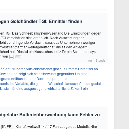
en Goldhändler TGI: Ermittler finden
gen TGI: Das Schneeballsystem-Szenario Die Ermittlungen gegen
TGI verschärfen sich erheblich. Nach Auswertung der
steht der dringende Verdacht, dass das Unternehmen weniger
vestmentpartner weitergeleitet hat, als es den Anlegern
ichert hat. Dies ist ein klassisches Indiz für ein Schneeballsystem,
en von
[…]
(00)
vor 1 Stunde
diert - früherer Aufsichtsratschef gibt aus Protest Ehrentitel ab
ewinn und zeigt sich selbstbewusst gegenüber Unicredit
 aufgrund enttäuschender Buchungsprognose
omische Variable, die globale Wirtschaftslandschaften umgestaltet
zt sich für eine ausgewogene wirtschaftliche Zukunft ein
dgefahr: Batterieüberwachung kann Fehler zu
 (lifePR) - Kia ruft weltweit 14.117 Fahrzeuge des Modells Niro