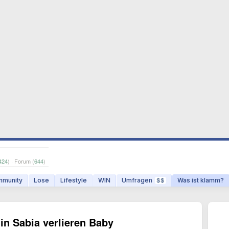
424
) · Forum (
644
)
munity
Lose
Lifestyle
WIN
Umfragen
Was ist klamm?
$$
in Sabia verlieren Baby