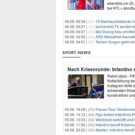
ebenfalls um 20.
bei RTL+ abrufb
06.08. 06:38 |
(00)
15 Nachwuchstalente ho
06.08. 06:21 |
(00)
sonnenklar.TV sendet ers
06.08. 04:57 |
(00)
Mai Duong Kieu ermitte
06.08. 04:55 |
(00)
ARD Mediathek thematis
06.08. 04:51 |
(00)
Tahsim Durgun geht mit
SPORT-NEWS
Nach Krisenrunde: Infantino 
Rabat (dpa) - FI
Notfallsitzung d
Instagram teilte 
schwersten Krise
konstruktiver un
05.08. 18:08 |
(03)
Frauen-Tour: Niedermai
05.08. 14:12 |
(04)
Figo fordert Infantinos R
05.08. 12:33 |
(03)
Wellbrock verblüfft und 
05.08. 11:56 |
(04)
Infantino beruft Krisen
04.08. 22:52 |
(04)
Medien: Infantino beruf