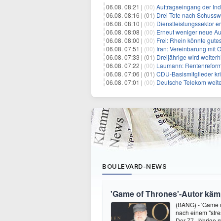
06.08. 08:21 |
(00)
Auftragseingang der Ind
06.08. 08:16 |
(01)
Drei Tote nach Schusswa
06.08. 08:10 |
(00)
Dienstleistungssektor e
06.08. 08:08 |
(00)
Erneut weniger neue Au
06.08. 08:00 |
(00)
Frei: Rhein könnte gute
06.08. 07:51 |
(00)
Iran: Vereinbarung mit 
06.08. 07:33 |
(01)
Dreijährige wird weiterh
06.08. 07:22 |
(00)
Laumann: Rentenreform
06.08. 07:06 |
(01)
CDU-Basismitglieder kri
06.08. 07:01 |
(00)
Deutsche Telekom weit
BOULEVARD-NEWS
'Game of Thrones'-Autor kämp
(BANG) - 'Game o
nach einem "stre
Der 77-Jährige m