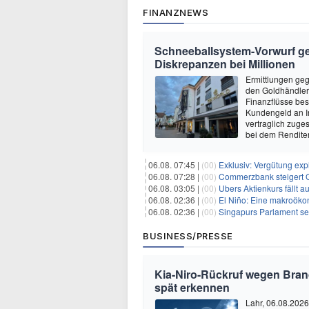
FINANZNEWS
Schneeballsystem-Vorwurf geg
Diskrepanzen bei Millionen
Ermittlungen ge
den Goldhändler 
Finanzflüsse be
Kundengeld an In
vertraglich zuges
bei dem Rendit
06.08. 07:45 |
(00)
Exklusiv: Vergütung explo
06.08. 07:28 |
(00)
Commerzbank steigert G
06.08. 03:05 |
(00)
Ubers Aktienkurs fällt
06.08. 02:36 |
(00)
El Niño: Eine makroökon
06.08. 02:36 |
(00)
Singapurs Parlament set
BUSINESS/PRESSE
Kia-Niro-Rückruf wegen Bran
spät erkennen
Lahr, 06.08.2026