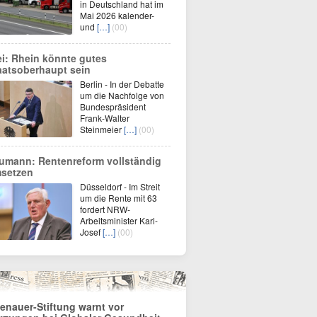
in Deutschland hat im
Mai 2026 kalender-
und
[…]
(00)
ei: Rhein könnte gutes
aatsoberhaupt sein
Berlin - In der Debatte
um die Nachfolge von
Bundespräsident
Frank-Walter
Steinmeier
[…]
(00)
umann: Rentenreform vollständig
setzen
Düsseldorf - Im Streit
um die Rente mit 63
fordert NRW-
Arbeitsminister Karl-
Josef
[…]
(00)
enauer-Stiftung warnt vor