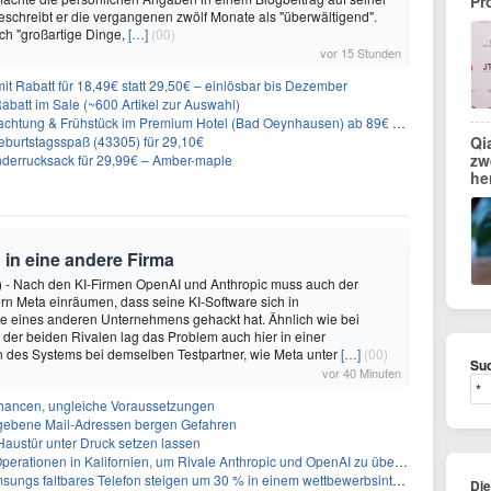
Pr
eschreibt er die vergangenen zwölf Monate als "überwältigend".
ch "großartige Dinge,
[…]
(00)
vor 15 Stunden
it Rabatt für 18,49€ statt 29,50€ – einlösbar bis Dezember
abatt im Sale (~600 Artikel zur Auswahl)
achtung & Frühstück im Premium Hotel (Bad Oeynhausen) ab 89€ p.P.
burtstagsspaß (43305) für 29,10€
Qi
zw
nderrucksack für 29,99€ – Amber-maple
he
 in eine andere Firma
) - Nach den KI-Firmen OpenAI und Anthropic muss auch der
n Meta einräumen, dass seine KI-Software sich in
 eines anderen Unternehmens gehackt hat. Ähnlich wie bei
n der beiden Rivalen lag das Problem auch hier in einer
n des Systems bei demselben Testpartner, wie Meta unter
[…]
(00)
Suc
vor 40 Minuten
hancen, ungleiche Voraussetzungen
egebene Mail-Adressen bergen Gefahren
 Haustür unter Druck setzen lassen
perationen in Kalifornien, um Rivale Anthropic und OpenAI zu überholen
gs faltbares Telefon steigen um 30 % in einem wettbewerbsintensiven Markt
Di